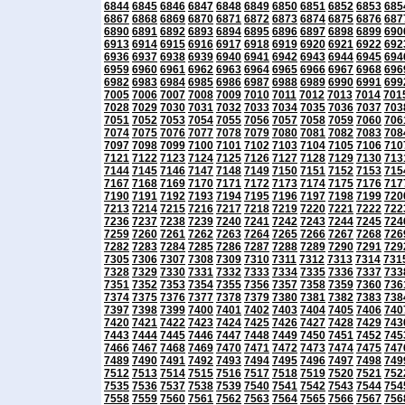
6844
6845
6846
6847
6848
6849
6850
6851
6852
6853
685
6867
6868
6869
6870
6871
6872
6873
6874
6875
6876
687
6890
6891
6892
6893
6894
6895
6896
6897
6898
6899
690
6913
6914
6915
6916
6917
6918
6919
6920
6921
6922
692
6936
6937
6938
6939
6940
6941
6942
6943
6944
6945
694
6959
6960
6961
6962
6963
6964
6965
6966
6967
6968
696
6982
6983
6984
6985
6986
6987
6988
6989
6990
6991
699
7005
7006
7007
7008
7009
7010
7011
7012
7013
7014
701
7028
7029
7030
7031
7032
7033
7034
7035
7036
7037
703
7051
7052
7053
7054
7055
7056
7057
7058
7059
7060
706
7074
7075
7076
7077
7078
7079
7080
7081
7082
7083
708
7097
7098
7099
7100
7101
7102
7103
7104
7105
7106
710
7121
7122
7123
7124
7125
7126
7127
7128
7129
7130
713
7144
7145
7146
7147
7148
7149
7150
7151
7152
7153
715
7167
7168
7169
7170
7171
7172
7173
7174
7175
7176
717
7190
7191
7192
7193
7194
7195
7196
7197
7198
7199
720
7213
7214
7215
7216
7217
7218
7219
7220
7221
7222
722
7236
7237
7238
7239
7240
7241
7242
7243
7244
7245
724
7259
7260
7261
7262
7263
7264
7265
7266
7267
7268
726
7282
7283
7284
7285
7286
7287
7288
7289
7290
7291
729
7305
7306
7307
7308
7309
7310
7311
7312
7313
7314
731
7328
7329
7330
7331
7332
7333
7334
7335
7336
7337
733
7351
7352
7353
7354
7355
7356
7357
7358
7359
7360
736
7374
7375
7376
7377
7378
7379
7380
7381
7382
7383
738
7397
7398
7399
7400
7401
7402
7403
7404
7405
7406
740
7420
7421
7422
7423
7424
7425
7426
7427
7428
7429
743
7443
7444
7445
7446
7447
7448
7449
7450
7451
7452
745
7466
7467
7468
7469
7470
7471
7472
7473
7474
7475
747
7489
7490
7491
7492
7493
7494
7495
7496
7497
7498
749
7512
7513
7514
7515
7516
7517
7518
7519
7520
7521
752
7535
7536
7537
7538
7539
7540
7541
7542
7543
7544
754
7558
7559
7560
7561
7562
7563
7564
7565
7566
7567
756