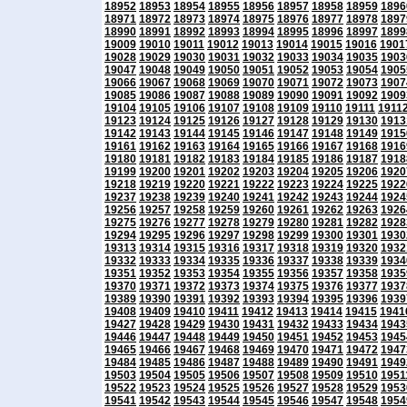
18952
18953
18954
18955
18956
18957
18958
18959
1896
18971
18972
18973
18974
18975
18976
18977
18978
1897
18990
18991
18992
18993
18994
18995
18996
18997
1899
19009
19010
19011
19012
19013
19014
19015
19016
1901
19028
19029
19030
19031
19032
19033
19034
19035
1903
19047
19048
19049
19050
19051
19052
19053
19054
1905
19066
19067
19068
19069
19070
19071
19072
19073
1907
19085
19086
19087
19088
19089
19090
19091
19092
1909
19104
19105
19106
19107
19108
19109
19110
19111
1911
19123
19124
19125
19126
19127
19128
19129
19130
1913
19142
19143
19144
19145
19146
19147
19148
19149
1915
19161
19162
19163
19164
19165
19166
19167
19168
1916
19180
19181
19182
19183
19184
19185
19186
19187
1918
19199
19200
19201
19202
19203
19204
19205
19206
1920
19218
19219
19220
19221
19222
19223
19224
19225
1922
19237
19238
19239
19240
19241
19242
19243
19244
1924
19256
19257
19258
19259
19260
19261
19262
19263
1926
19275
19276
19277
19278
19279
19280
19281
19282
1928
19294
19295
19296
19297
19298
19299
19300
19301
1930
19313
19314
19315
19316
19317
19318
19319
19320
1932
19332
19333
19334
19335
19336
19337
19338
19339
1934
19351
19352
19353
19354
19355
19356
19357
19358
1935
19370
19371
19372
19373
19374
19375
19376
19377
1937
19389
19390
19391
19392
19393
19394
19395
19396
1939
19408
19409
19410
19411
19412
19413
19414
19415
1941
19427
19428
19429
19430
19431
19432
19433
19434
1943
19446
19447
19448
19449
19450
19451
19452
19453
1945
19465
19466
19467
19468
19469
19470
19471
19472
1947
19484
19485
19486
19487
19488
19489
19490
19491
1949
19503
19504
19505
19506
19507
19508
19509
19510
1951
19522
19523
19524
19525
19526
19527
19528
19529
1953
19541
19542
19543
19544
19545
19546
19547
19548
1954