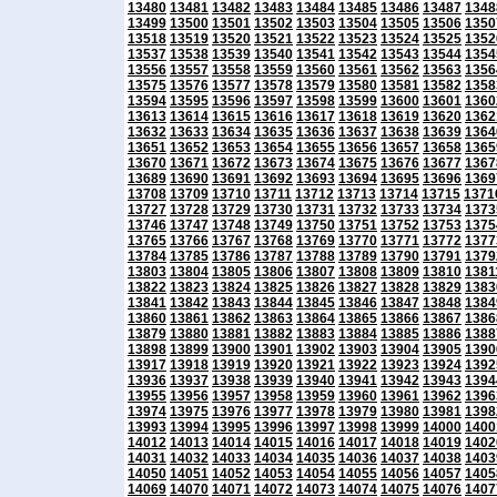
13480
13481
13482
13483
13484
13485
13486
13487
1348
13499
13500
13501
13502
13503
13504
13505
13506
1350
13518
13519
13520
13521
13522
13523
13524
13525
1352
13537
13538
13539
13540
13541
13542
13543
13544
1354
13556
13557
13558
13559
13560
13561
13562
13563
1356
13575
13576
13577
13578
13579
13580
13581
13582
1358
13594
13595
13596
13597
13598
13599
13600
13601
1360
13613
13614
13615
13616
13617
13618
13619
13620
1362
13632
13633
13634
13635
13636
13637
13638
13639
1364
13651
13652
13653
13654
13655
13656
13657
13658
1365
13670
13671
13672
13673
13674
13675
13676
13677
1367
13689
13690
13691
13692
13693
13694
13695
13696
1369
13708
13709
13710
13711
13712
13713
13714
13715
1371
13727
13728
13729
13730
13731
13732
13733
13734
1373
13746
13747
13748
13749
13750
13751
13752
13753
1375
13765
13766
13767
13768
13769
13770
13771
13772
1377
13784
13785
13786
13787
13788
13789
13790
13791
1379
13803
13804
13805
13806
13807
13808
13809
13810
1381
13822
13823
13824
13825
13826
13827
13828
13829
1383
13841
13842
13843
13844
13845
13846
13847
13848
1384
13860
13861
13862
13863
13864
13865
13866
13867
1386
13879
13880
13881
13882
13883
13884
13885
13886
1388
13898
13899
13900
13901
13902
13903
13904
13905
1390
13917
13918
13919
13920
13921
13922
13923
13924
1392
13936
13937
13938
13939
13940
13941
13942
13943
1394
13955
13956
13957
13958
13959
13960
13961
13962
1396
13974
13975
13976
13977
13978
13979
13980
13981
1398
13993
13994
13995
13996
13997
13998
13999
14000
1400
14012
14013
14014
14015
14016
14017
14018
14019
1402
14031
14032
14033
14034
14035
14036
14037
14038
1403
14050
14051
14052
14053
14054
14055
14056
14057
1405
14069
14070
14071
14072
14073
14074
14075
14076
1407