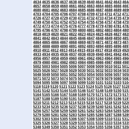
4634
4635
4636
4637
4638
4639
4640
4641
4642
4643
464
4657
4658
4659
4660
4661
4662
4663
4664
4665
4666
466
4680
4681
4682
4683
4684
4685
4686
4687
4688
4689
469
4703
4704
4705
4706
4707
4708
4709
4710
4711
4712
471
4726
4727
4728
4729
4730
4731
4732
4733
4734
4735
473
4749
4750
4751
4752
4753
4754
4755
4756
4757
4758
475
4772
4773
4774
4775
4776
4777
4778
4779
4780
4781
478
4795
4796
4797
4798
4799
4800
4801
4802
4803
4804
480
4818
4819
4820
4821
4822
4823
4824
4825
4826
4827
482
4841
4842
4843
4844
4845
4846
4847
4848
4849
4850
485
4864
4865
4866
4867
4868
4869
4870
4871
4872
4873
487
4887
4888
4889
4890
4891
4892
4893
4894
4895
4896
489
4910
4911
4912
4913
4914
4915
4916
4917
4918
4919
492
4933
4934
4935
4936
4937
4938
4939
4940
4941
4942
494
4956
4957
4958
4959
4960
4961
4962
4963
4964
4965
496
4979
4980
4981
4982
4983
4984
4985
4986
4987
4988
498
5002
5003
5004
5005
5006
5007
5008
5009
5010
5011
501
5025
5026
5027
5028
5029
5030
5031
5032
5033
5034
503
5048
5049
5050
5051
5052
5053
5054
5055
5056
5057
505
5071
5072
5073
5074
5075
5076
5077
5078
5079
5080
508
5094
5095
5096
5097
5098
5099
5100
5101
5102
5103
510
5118
5119
5120
5121
5122
5123
5124
5125
5126
5127
512
5141
5142
5143
5144
5145
5146
5147
5148
5149
5150
515
5164
5165
5166
5167
5168
5169
5170
5171
5172
5173
517
5187
5188
5189
5190
5191
5192
5193
5194
5195
5196
519
5210
5211
5212
5213
5214
5215
5216
5217
5218
5219
522
5233
5234
5235
5236
5237
5238
5239
5240
5241
5242
524
5256
5257
5258
5259
5260
5261
5262
5263
5264
5265
526
5279
5280
5281
5282
5283
5284
5285
5286
5287
5288
528
5302
5303
5304
5305
5306
5307
5308
5309
5310
5311
531
5325
5326
5327
5328
5329
5330
5331
5332
5333
5334
533
5348
5349
5350
5351
5352
5353
5354
5355
5356
5357
535