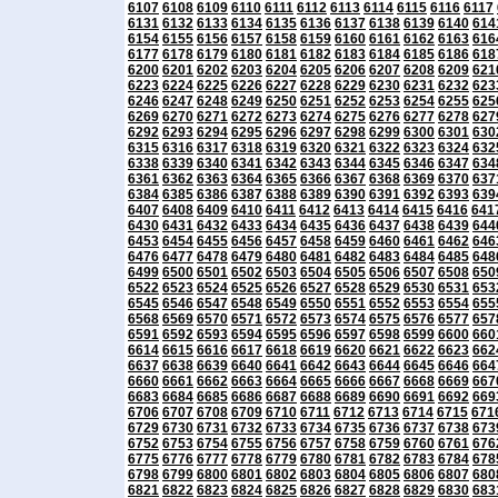
6107
6108
6109
6110
6111
6112
6113
6114
6115
6116
6117
6131
6132
6133
6134
6135
6136
6137
6138
6139
6140
614
6154
6155
6156
6157
6158
6159
6160
6161
6162
6163
616
6177
6178
6179
6180
6181
6182
6183
6184
6185
6186
618
6200
6201
6202
6203
6204
6205
6206
6207
6208
6209
621
6223
6224
6225
6226
6227
6228
6229
6230
6231
6232
623
6246
6247
6248
6249
6250
6251
6252
6253
6254
6255
625
6269
6270
6271
6272
6273
6274
6275
6276
6277
6278
627
6292
6293
6294
6295
6296
6297
6298
6299
6300
6301
630
6315
6316
6317
6318
6319
6320
6321
6322
6323
6324
632
6338
6339
6340
6341
6342
6343
6344
6345
6346
6347
634
6361
6362
6363
6364
6365
6366
6367
6368
6369
6370
637
6384
6385
6386
6387
6388
6389
6390
6391
6392
6393
639
6407
6408
6409
6410
6411
6412
6413
6414
6415
6416
641
6430
6431
6432
6433
6434
6435
6436
6437
6438
6439
644
6453
6454
6455
6456
6457
6458
6459
6460
6461
6462
646
6476
6477
6478
6479
6480
6481
6482
6483
6484
6485
648
6499
6500
6501
6502
6503
6504
6505
6506
6507
6508
650
6522
6523
6524
6525
6526
6527
6528
6529
6530
6531
653
6545
6546
6547
6548
6549
6550
6551
6552
6553
6554
655
6568
6569
6570
6571
6572
6573
6574
6575
6576
6577
657
6591
6592
6593
6594
6595
6596
6597
6598
6599
6600
660
6614
6615
6616
6617
6618
6619
6620
6621
6622
6623
662
6637
6638
6639
6640
6641
6642
6643
6644
6645
6646
664
6660
6661
6662
6663
6664
6665
6666
6667
6668
6669
667
6683
6684
6685
6686
6687
6688
6689
6690
6691
6692
669
6706
6707
6708
6709
6710
6711
6712
6713
6714
6715
671
6729
6730
6731
6732
6733
6734
6735
6736
6737
6738
673
6752
6753
6754
6755
6756
6757
6758
6759
6760
6761
676
6775
6776
6777
6778
6779
6780
6781
6782
6783
6784
678
6798
6799
6800
6801
6802
6803
6804
6805
6806
6807
680
6821
6822
6823
6824
6825
6826
6827
6828
6829
6830
683