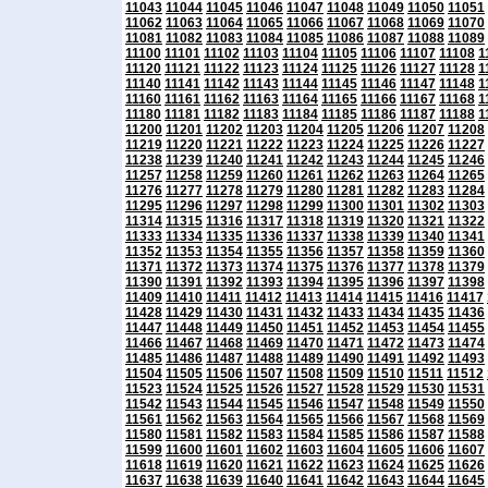
11043
11044
11045
11046
11047
11048
11049
11050
11051
11062
11063
11064
11065
11066
11067
11068
11069
11070
11081
11082
11083
11084
11085
11086
11087
11088
11089
11100
11101
11102
11103
11104
11105
11106
11107
11108
1
11120
11121
11122
11123
11124
11125
11126
11127
11128
1
11140
11141
11142
11143
11144
11145
11146
11147
11148
1
11160
11161
11162
11163
11164
11165
11166
11167
11168
1
11180
11181
11182
11183
11184
11185
11186
11187
11188
1
11200
11201
11202
11203
11204
11205
11206
11207
11208
11219
11220
11221
11222
11223
11224
11225
11226
11227
11238
11239
11240
11241
11242
11243
11244
11245
11246
11257
11258
11259
11260
11261
11262
11263
11264
11265
11276
11277
11278
11279
11280
11281
11282
11283
11284
11295
11296
11297
11298
11299
11300
11301
11302
11303
11314
11315
11316
11317
11318
11319
11320
11321
11322
11333
11334
11335
11336
11337
11338
11339
11340
11341
11352
11353
11354
11355
11356
11357
11358
11359
11360
11371
11372
11373
11374
11375
11376
11377
11378
11379
11390
11391
11392
11393
11394
11395
11396
11397
11398
11409
11410
11411
11412
11413
11414
11415
11416
11417
11428
11429
11430
11431
11432
11433
11434
11435
11436
11447
11448
11449
11450
11451
11452
11453
11454
11455
11466
11467
11468
11469
11470
11471
11472
11473
11474
11485
11486
11487
11488
11489
11490
11491
11492
11493
11504
11505
11506
11507
11508
11509
11510
11511
11512
11523
11524
11525
11526
11527
11528
11529
11530
11531
11542
11543
11544
11545
11546
11547
11548
11549
11550
11561
11562
11563
11564
11565
11566
11567
11568
11569
11580
11581
11582
11583
11584
11585
11586
11587
11588
11599
11600
11601
11602
11603
11604
11605
11606
11607
11618
11619
11620
11621
11622
11623
11624
11625
11626
11637
11638
11639
11640
11641
11642
11643
11644
11645