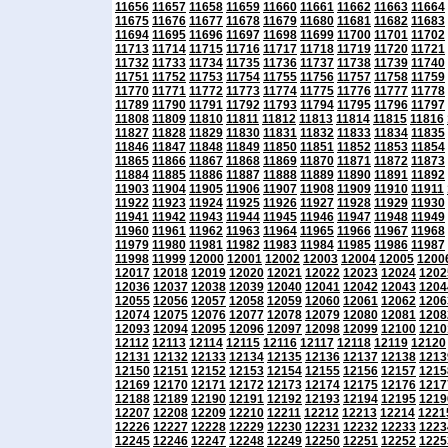
11656
11657
11658
11659
11660
11661
11662
11663
11664
11675
11676
11677
11678
11679
11680
11681
11682
11683
11694
11695
11696
11697
11698
11699
11700
11701
11702
11713
11714
11715
11716
11717
11718
11719
11720
11721
11732
11733
11734
11735
11736
11737
11738
11739
11740
11751
11752
11753
11754
11755
11756
11757
11758
11759
11770
11771
11772
11773
11774
11775
11776
11777
11778
11789
11790
11791
11792
11793
11794
11795
11796
11797
11808
11809
11810
11811
11812
11813
11814
11815
11816
11827
11828
11829
11830
11831
11832
11833
11834
11835
11846
11847
11848
11849
11850
11851
11852
11853
11854
11865
11866
11867
11868
11869
11870
11871
11872
11873
11884
11885
11886
11887
11888
11889
11890
11891
11892
11903
11904
11905
11906
11907
11908
11909
11910
11911
11922
11923
11924
11925
11926
11927
11928
11929
11930
11941
11942
11943
11944
11945
11946
11947
11948
11949
11960
11961
11962
11963
11964
11965
11966
11967
11968
11979
11980
11981
11982
11983
11984
11985
11986
11987
11998
11999
12000
12001
12002
12003
12004
12005
1200
12017
12018
12019
12020
12021
12022
12023
12024
1202
12036
12037
12038
12039
12040
12041
12042
12043
1204
12055
12056
12057
12058
12059
12060
12061
12062
1206
12074
12075
12076
12077
12078
12079
12080
12081
1208
12093
12094
12095
12096
12097
12098
12099
12100
1210
12112
12113
12114
12115
12116
12117
12118
12119
12120
12131
12132
12133
12134
12135
12136
12137
12138
1213
12150
12151
12152
12153
12154
12155
12156
12157
1215
12169
12170
12171
12172
12173
12174
12175
12176
1217
12188
12189
12190
12191
12192
12193
12194
12195
1219
12207
12208
12209
12210
12211
12212
12213
12214
1221
12226
12227
12228
12229
12230
12231
12232
12233
1223
12245
12246
12247
12248
12249
12250
12251
12252
1225