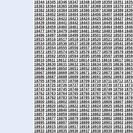
18344
18345
18346
18347
18348
18349
18350
18351
1835
18363
18364
18365
18366
18367
18368
18369
18370
1837
18382
18383
18384
18385
18386
18387
18388
18389
1839
18401
18402
18403
18404
18405
18406
18407
18408
1840
18420
18421
18422
18423
18424
18425
18426
18427
1842
18439
18440
18441
18442
18443
18444
18445
18446
1844
18458
18459
18460
18461
18462
18463
18464
18465
1846
18477
18478
18479
18480
18481
18482
18483
18484
1848
18496
18497
18498
18499
18500
18501
18502
18503
1850
18515
18516
18517
18518
18519
18520
18521
18522
1852
18534
18535
18536
18537
18538
18539
18540
18541
1854
18553
18554
18555
18556
18557
18558
18559
18560
1856
18572
18573
18574
18575
18576
18577
18578
18579
1858
18591
18592
18593
18594
18595
18596
18597
18598
1859
18610
18611
18612
18613
18614
18615
18616
18617
1861
18629
18630
18631
18632
18633
18634
18635
18636
1863
18648
18649
18650
18651
18652
18653
18654
18655
1865
18667
18668
18669
18670
18671
18672
18673
18674
1867
18686
18687
18688
18689
18690
18691
18692
18693
1869
18705
18706
18707
18708
18709
18710
18711
18712
1871
18724
18725
18726
18727
18728
18729
18730
18731
1873
18743
18744
18745
18746
18747
18748
18749
18750
1875
18762
18763
18764
18765
18766
18767
18768
18769
1877
18781
18782
18783
18784
18785
18786
18787
18788
1878
18800
18801
18802
18803
18804
18805
18806
18807
1880
18819
18820
18821
18822
18823
18824
18825
18826
1882
18838
18839
18840
18841
18842
18843
18844
18845
1884
18857
18858
18859
18860
18861
18862
18863
18864
1886
18876
18877
18878
18879
18880
18881
18882
18883
1888
18895
18896
18897
18898
18899
18900
18901
18902
1890
18914
18915
18916
18917
18918
18919
18920
18921
1892
18933
18934
18935
18936
18937
18938
18939
18940
1894