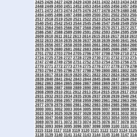
2425
2426
2427
2428
2429
2430
2431
2432
2433
2434
243
2448
2449
2450
2451
2452
2453
2454
2455
2456
2457
245
2471
2472
2473
2474
2475
2476
2477
2478
2479
2480
248
2494
2495
2496
2497
2498
2499
2500
2501
2502
2503
250
2517
2518
2519
2520
2521
2522
2523
2524
2525
2526
252
2540
2541
2542
2543
2544
2545
2546
2547
2548
2549
255
2563
2564
2565
2566
2567
2568
2569
2570
2571
2572
257
2586
2587
2588
2589
2590
2591
2592
2593
2594
2595
259
2609
2610
2611
2612
2613
2614
2615
2616
2617
2618
261
2632
2633
2634
2635
2636
2637
2638
2639
2640
2641
264
2655
2656
2657
2658
2659
2660
2661
2662
2663
2664
266
2678
2679
2680
2681
2682
2683
2684
2685
2686
2687
268
2701
2702
2703
2704
2705
2706
2707
2708
2709
2710
271
2724
2725
2726
2727
2728
2729
2730
2731
2732
2733
273
2747
2748
2749
2750
2751
2752
2753
2754
2755
2756
275
2770
2771
2772
2773
2774
2775
2776
2777
2778
2779
278
2793
2794
2795
2796
2797
2798
2799
2800
2801
2802
280
2816
2817
2818
2819
2820
2821
2822
2823
2824
2825
282
2839
2840
2841
2842
2843
2844
2845
2846
2847
2848
284
2862
2863
2864
2865
2866
2867
2868
2869
2870
2871
287
2885
2886
2887
2888
2889
2890
2891
2892
2893
2894
289
2908
2909
2910
2911
2912
2913
2914
2915
2916
2917
291
2931
2932
2933
2934
2935
2936
2937
2938
2939
2940
294
2954
2955
2956
2957
2958
2959
2960
2961
2962
2963
296
2977
2978
2979
2980
2981
2982
2983
2984
2985
2986
298
3000
3001
3002
3003
3004
3005
3006
3007
3008
3009
301
3023
3024
3025
3026
3027
3028
3029
3030
3031
3032
303
3046
3047
3048
3049
3050
3051
3052
3053
3054
3055
305
3069
3070
3071
3072
3073
3074
3075
3076
3077
3078
307
3092
3093
3094
3095
3096
3097
3098
3099
3100
3101
310
3115
3116
3117
3118
3119
3120
3121
3122
3123
3124
3125
3138
3139
3140
3141
3142
3143
3144
3145
3146
3147
314