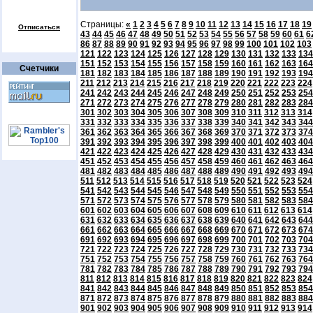
Страницы:
«
1
2
3
4
5
6
7
8
9
10
11
12
13
14
15
16
17
18
19
Отписаться
43
44
45
46
47
48
49
50
51
52
53
54
55
56
57
58
59
60
61
6
86
87
88
89
90
91
92
93
94
95
96
97
98
99
100
101
102
103
121
122
123
124
125
126
127
128
129
130
131
132
133
134
151
152
153
154
155
156
157
158
159
160
161
162
163
164
Счетчики
181
182
183
184
185
186
187
188
189
190
191
192
193
194
211
212
213
214
215
216
217
218
219
220
221
222
223
224
241
242
243
244
245
246
247
248
249
250
251
252
253
254
271
272
273
274
275
276
277
278
279
280
281
282
283
284
301
302
303
304
305
306
307
308
309
310
311
312
313
314
331
332
333
334
335
336
337
338
339
340
341
342
343
344
361
362
363
364
365
366
367
368
369
370
371
372
373
374
391
392
393
394
395
396
397
398
399
400
401
402
403
404
421
422
423
424
425
426
427
428
429
430
431
432
433
434
451
452
453
454
455
456
457
458
459
460
461
462
463
464
481
482
483
484
485
486
487
488
489
490
491
492
493
494
511
512
513
514
515
516
517
518
519
520
521
522
523
524
541
542
543
544
545
546
547
548
549
550
551
552
553
554
571
572
573
574
575
576
577
578
579
580
581
582
583
584
601
602
603
604
605
606
607
608
609
610
611
612
613
614
631
632
633
634
635
636
637
638
639
640
641
642
643
644
661
662
663
664
665
666
667
668
669
670
671
672
673
674
691
692
693
694
695
696
697
698
699
700
701
702
703
704
721
722
723
724
725
726
727
728
729
730
731
732
733
734
751
752
753
754
755
756
757
758
759
760
761
762
763
764
781
782
783
784
785
786
787
788
789
790
791
792
793
794
811
812
813
814
815
816
817
818
819
820
821
822
823
824
841
842
843
844
845
846
847
848
849
850
851
852
853
854
871
872
873
874
875
876
877
878
879
880
881
882
883
884
901
902
903
904
905
906
907
908
909
910
911
912
913
914