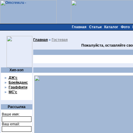
Главная
Статьи
Каталог
Фото
Главная
»
Гостевая
Пожалуйста, оставляйте сво
Хип-хоп
»
ДЖ'с
»
Брейкданс
»
Граффити
»
МС'с
Рассылка
Ваше имя:
Ваш email: