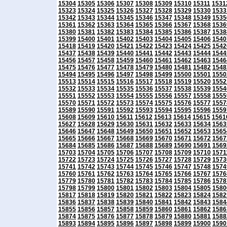
15304
15305
15306
15307
15308
15309
15310
15311
1531
15323
15324
15325
15326
15327
15328
15329
15330
1533
15342
15343
15344
15345
15346
15347
15348
15349
1535
15361
15362
15363
15364
15365
15366
15367
15368
1536
15380
15381
15382
15383
15384
15385
15386
15387
1538
15399
15400
15401
15402
15403
15404
15405
15406
1540
15418
15419
15420
15421
15422
15423
15424
15425
1542
15437
15438
15439
15440
15441
15442
15443
15444
1544
15456
15457
15458
15459
15460
15461
15462
15463
1546
15475
15476
15477
15478
15479
15480
15481
15482
1548
15494
15495
15496
15497
15498
15499
15500
15501
1550
15513
15514
15515
15516
15517
15518
15519
15520
1552
15532
15533
15534
15535
15536
15537
15538
15539
1554
15551
15552
15553
15554
15555
15556
15557
15558
1555
15570
15571
15572
15573
15574
15575
15576
15577
1557
15589
15590
15591
15592
15593
15594
15595
15596
1559
15608
15609
15610
15611
15612
15613
15614
15615
1561
15627
15628
15629
15630
15631
15632
15633
15634
1563
15646
15647
15648
15649
15650
15651
15652
15653
1565
15665
15666
15667
15668
15669
15670
15671
15672
1567
15684
15685
15686
15687
15688
15689
15690
15691
1569
15703
15704
15705
15706
15707
15708
15709
15710
1571
15722
15723
15724
15725
15726
15727
15728
15729
1573
15741
15742
15743
15744
15745
15746
15747
15748
1574
15760
15761
15762
15763
15764
15765
15766
15767
1576
15779
15780
15781
15782
15783
15784
15785
15786
1578
15798
15799
15800
15801
15802
15803
15804
15805
1580
15817
15818
15819
15820
15821
15822
15823
15824
1582
15836
15837
15838
15839
15840
15841
15842
15843
1584
15855
15856
15857
15858
15859
15860
15861
15862
1586
15874
15875
15876
15877
15878
15879
15880
15881
1588
15893
15894
15895
15896
15897
15898
15899
15900
1590