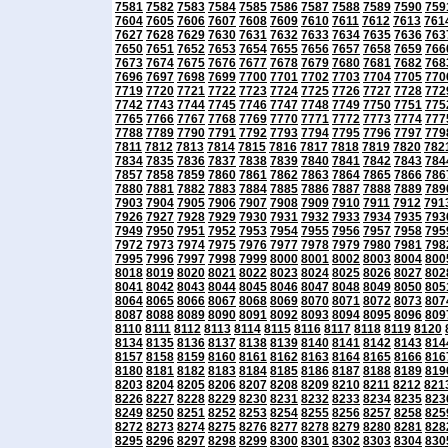
7581
7582
7583
7584
7585
7586
7587
7588
7589
7590
759
7604
7605
7606
7607
7608
7609
7610
7611
7612
7613
761
7627
7628
7629
7630
7631
7632
7633
7634
7635
7636
763
7650
7651
7652
7653
7654
7655
7656
7657
7658
7659
766
7673
7674
7675
7676
7677
7678
7679
7680
7681
7682
768
7696
7697
7698
7699
7700
7701
7702
7703
7704
7705
770
7719
7720
7721
7722
7723
7724
7725
7726
7727
7728
772
7742
7743
7744
7745
7746
7747
7748
7749
7750
7751
775
7765
7766
7767
7768
7769
7770
7771
7772
7773
7774
777
7788
7789
7790
7791
7792
7793
7794
7795
7796
7797
779
7811
7812
7813
7814
7815
7816
7817
7818
7819
7820
782
7834
7835
7836
7837
7838
7839
7840
7841
7842
7843
784
7857
7858
7859
7860
7861
7862
7863
7864
7865
7866
786
7880
7881
7882
7883
7884
7885
7886
7887
7888
7889
789
7903
7904
7905
7906
7907
7908
7909
7910
7911
7912
791
7926
7927
7928
7929
7930
7931
7932
7933
7934
7935
793
7949
7950
7951
7952
7953
7954
7955
7956
7957
7958
795
7972
7973
7974
7975
7976
7977
7978
7979
7980
7981
798
7995
7996
7997
7998
7999
8000
8001
8002
8003
8004
800
8018
8019
8020
8021
8022
8023
8024
8025
8026
8027
802
8041
8042
8043
8044
8045
8046
8047
8048
8049
8050
805
8064
8065
8066
8067
8068
8069
8070
8071
8072
8073
807
8087
8088
8089
8090
8091
8092
8093
8094
8095
8096
809
8110
8111
8112
8113
8114
8115
8116
8117
8118
8119
8120
8134
8135
8136
8137
8138
8139
8140
8141
8142
8143
814
8157
8158
8159
8160
8161
8162
8163
8164
8165
8166
816
8180
8181
8182
8183
8184
8185
8186
8187
8188
8189
819
8203
8204
8205
8206
8207
8208
8209
8210
8211
8212
821
8226
8227
8228
8229
8230
8231
8232
8233
8234
8235
823
8249
8250
8251
8252
8253
8254
8255
8256
8257
8258
825
8272
8273
8274
8275
8276
8277
8278
8279
8280
8281
828
8295
8296
8297
8298
8299
8300
8301
8302
8303
8304
830