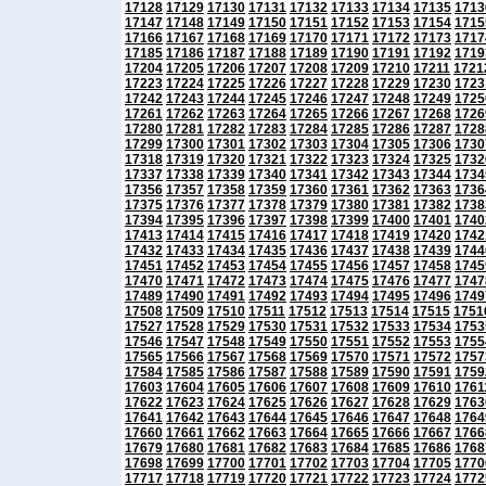
17128
17129
17130
17131
17132
17133
17134
17135
1713
17147
17148
17149
17150
17151
17152
17153
17154
1715
17166
17167
17168
17169
17170
17171
17172
17173
1717
17185
17186
17187
17188
17189
17190
17191
17192
1719
17204
17205
17206
17207
17208
17209
17210
17211
1721
17223
17224
17225
17226
17227
17228
17229
17230
1723
17242
17243
17244
17245
17246
17247
17248
17249
1725
17261
17262
17263
17264
17265
17266
17267
17268
1726
17280
17281
17282
17283
17284
17285
17286
17287
1728
17299
17300
17301
17302
17303
17304
17305
17306
1730
17318
17319
17320
17321
17322
17323
17324
17325
1732
17337
17338
17339
17340
17341
17342
17343
17344
1734
17356
17357
17358
17359
17360
17361
17362
17363
1736
17375
17376
17377
17378
17379
17380
17381
17382
1738
17394
17395
17396
17397
17398
17399
17400
17401
1740
17413
17414
17415
17416
17417
17418
17419
17420
1742
17432
17433
17434
17435
17436
17437
17438
17439
1744
17451
17452
17453
17454
17455
17456
17457
17458
1745
17470
17471
17472
17473
17474
17475
17476
17477
1747
17489
17490
17491
17492
17493
17494
17495
17496
1749
17508
17509
17510
17511
17512
17513
17514
17515
1751
17527
17528
17529
17530
17531
17532
17533
17534
1753
17546
17547
17548
17549
17550
17551
17552
17553
1755
17565
17566
17567
17568
17569
17570
17571
17572
1757
17584
17585
17586
17587
17588
17589
17590
17591
1759
17603
17604
17605
17606
17607
17608
17609
17610
1761
17622
17623
17624
17625
17626
17627
17628
17629
1763
17641
17642
17643
17644
17645
17646
17647
17648
1764
17660
17661
17662
17663
17664
17665
17666
17667
1766
17679
17680
17681
17682
17683
17684
17685
17686
1768
17698
17699
17700
17701
17702
17703
17704
17705
1770
17717
17718
17719
17720
17721
17722
17723
17724
1772