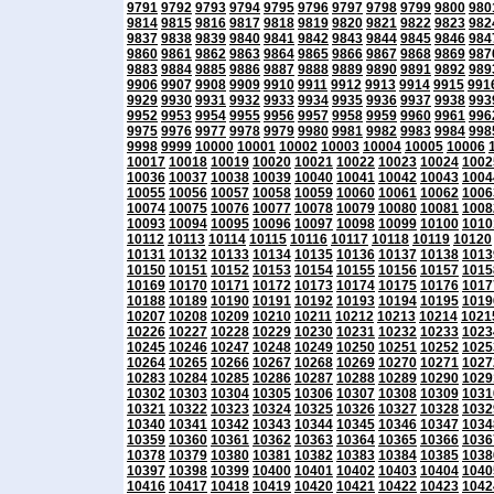
9791
9792
9793
9794
9795
9796
9797
9798
9799
9800
980
9814
9815
9816
9817
9818
9819
9820
9821
9822
9823
982
9837
9838
9839
9840
9841
9842
9843
9844
9845
9846
984
9860
9861
9862
9863
9864
9865
9866
9867
9868
9869
987
9883
9884
9885
9886
9887
9888
9889
9890
9891
9892
989
9906
9907
9908
9909
9910
9911
9912
9913
9914
9915
991
9929
9930
9931
9932
9933
9934
9935
9936
9937
9938
993
9952
9953
9954
9955
9956
9957
9958
9959
9960
9961
996
9975
9976
9977
9978
9979
9980
9981
9982
9983
9984
998
9998
9999
10000
10001
10002
10003
10004
10005
10006
10017
10018
10019
10020
10021
10022
10023
10024
1002
10036
10037
10038
10039
10040
10041
10042
10043
1004
10055
10056
10057
10058
10059
10060
10061
10062
1006
10074
10075
10076
10077
10078
10079
10080
10081
1008
10093
10094
10095
10096
10097
10098
10099
10100
1010
10112
10113
10114
10115
10116
10117
10118
10119
10120
10131
10132
10133
10134
10135
10136
10137
10138
1013
10150
10151
10152
10153
10154
10155
10156
10157
1015
10169
10170
10171
10172
10173
10174
10175
10176
1017
10188
10189
10190
10191
10192
10193
10194
10195
1019
10207
10208
10209
10210
10211
10212
10213
10214
1021
10226
10227
10228
10229
10230
10231
10232
10233
1023
10245
10246
10247
10248
10249
10250
10251
10252
1025
10264
10265
10266
10267
10268
10269
10270
10271
1027
10283
10284
10285
10286
10287
10288
10289
10290
1029
10302
10303
10304
10305
10306
10307
10308
10309
1031
10321
10322
10323
10324
10325
10326
10327
10328
1032
10340
10341
10342
10343
10344
10345
10346
10347
1034
10359
10360
10361
10362
10363
10364
10365
10366
1036
10378
10379
10380
10381
10382
10383
10384
10385
1038
10397
10398
10399
10400
10401
10402
10403
10404
1040
10416
10417
10418
10419
10420
10421
10422
10423
1042