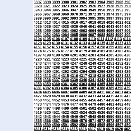
3897
3898
3899
3900
3901
3902
3903
3904
3905
3906
390
3920
3921
3922
3923
3924
3925
3926
3927
3928
3929
393
3943
3944
3945
3946
3947
3948
3949
3950
3951
3952
395
3966
3967
3968
3969
3970
3971
3972
3973
3974
3975
397
3989
3990
3991
3992
3993
3994
3995
3996
3997
3998
399
4012
4013
4014
4015
4016
4017
4018
4019
4020
4021
402
4035
4036
4037
4038
4039
4040
4041
4042
4043
4044
404
4058
4059
4060
4061
4062
4063
4064
4065
4066
4067
406
4081
4082
4083
4084
4085
4086
4087
4088
4089
4090
409
4104
4105
4106
4107
4108
4109
4110
4111
4112
4113
4114
4128
4129
4130
4131
4132
4133
4134
4135
4136
4137
413
4151
4152
4153
4154
4155
4156
4157
4158
4159
4160
416
4174
4175
4176
4177
4178
4179
4180
4181
4182
4183
418
4197
4198
4199
4200
4201
4202
4203
4204
4205
4206
420
4220
4221
4222
4223
4224
4225
4226
4227
4228
4229
423
4243
4244
4245
4246
4247
4248
4249
4250
4251
4252
425
4266
4267
4268
4269
4270
4271
4272
4273
4274
4275
427
4289
4290
4291
4292
4293
4294
4295
4296
4297
4298
429
4312
4313
4314
4315
4316
4317
4318
4319
4320
4321
432
4335
4336
4337
4338
4339
4340
4341
4342
4343
4344
434
4358
4359
4360
4361
4362
4363
4364
4365
4366
4367
436
4381
4382
4383
4384
4385
4386
4387
4388
4389
4390
439
4404
4405
4406
4407
4408
4409
4410
4411
4412
4413
441
4427
4428
4429
4430
4431
4432
4433
4434
4435
4436
443
4450
4451
4452
4453
4454
4455
4456
4457
4458
4459
446
4473
4474
4475
4476
4477
4478
4479
4480
4481
4482
448
4496
4497
4498
4499
4500
4501
4502
4503
4504
4505
450
4519
4520
4521
4522
4523
4524
4525
4526
4527
4528
452
4542
4543
4544
4545
4546
4547
4548
4549
4550
4551
455
4565
4566
4567
4568
4569
4570
4571
4572
4573
4574
457
4588
4589
4590
4591
4592
4593
4594
4595
4596
4597
459
4611
4612
4613
4614
4615
4616
4617
4618
4619
4620
462