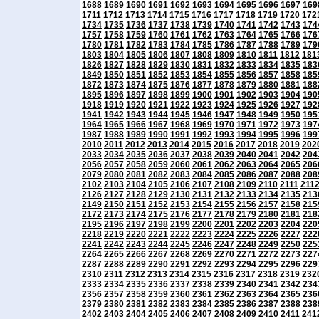
1688
1689
1690
1691
1692
1693
1694
1695
1696
1697
169
1711
1712
1713
1714
1715
1716
1717
1718
1719
1720
172
1734
1735
1736
1737
1738
1739
1740
1741
1742
1743
174
1757
1758
1759
1760
1761
1762
1763
1764
1765
1766
176
1780
1781
1782
1783
1784
1785
1786
1787
1788
1789
179
1803
1804
1805
1806
1807
1808
1809
1810
1811
1812
181
1826
1827
1828
1829
1830
1831
1832
1833
1834
1835
183
1849
1850
1851
1852
1853
1854
1855
1856
1857
1858
185
1872
1873
1874
1875
1876
1877
1878
1879
1880
1881
188
1895
1896
1897
1898
1899
1900
1901
1902
1903
1904
190
1918
1919
1920
1921
1922
1923
1924
1925
1926
1927
192
1941
1942
1943
1944
1945
1946
1947
1948
1949
1950
195
1964
1965
1966
1967
1968
1969
1970
1971
1972
1973
197
1987
1988
1989
1990
1991
1992
1993
1994
1995
1996
199
2010
2011
2012
2013
2014
2015
2016
2017
2018
2019
202
2033
2034
2035
2036
2037
2038
2039
2040
2041
2042
204
2056
2057
2058
2059
2060
2061
2062
2063
2064
2065
206
2079
2080
2081
2082
2083
2084
2085
2086
2087
2088
208
2102
2103
2104
2105
2106
2107
2108
2109
2110
2111
211
2126
2127
2128
2129
2130
2131
2132
2133
2134
2135
213
2149
2150
2151
2152
2153
2154
2155
2156
2157
2158
215
2172
2173
2174
2175
2176
2177
2178
2179
2180
2181
218
2195
2196
2197
2198
2199
2200
2201
2202
2203
2204
220
2218
2219
2220
2221
2222
2223
2224
2225
2226
2227
222
2241
2242
2243
2244
2245
2246
2247
2248
2249
2250
225
2264
2265
2266
2267
2268
2269
2270
2271
2272
2273
227
2287
2288
2289
2290
2291
2292
2293
2294
2295
2296
229
2310
2311
2312
2313
2314
2315
2316
2317
2318
2319
232
2333
2334
2335
2336
2337
2338
2339
2340
2341
2342
234
2356
2357
2358
2359
2360
2361
2362
2363
2364
2365
236
2379
2380
2381
2382
2383
2384
2385
2386
2387
2388
238
2402
2403
2404
2405
2406
2407
2408
2409
2410
2411
241