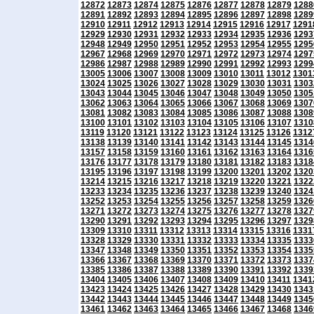
12872
12873
12874
12875
12876
12877
12878
12879
1288
12891
12892
12893
12894
12895
12896
12897
12898
1289
12910
12911
12912
12913
12914
12915
12916
12917
1291
12929
12930
12931
12932
12933
12934
12935
12936
1293
12948
12949
12950
12951
12952
12953
12954
12955
1295
12967
12968
12969
12970
12971
12972
12973
12974
1297
12986
12987
12988
12989
12990
12991
12992
12993
1299
13005
13006
13007
13008
13009
13010
13011
13012
1301
13024
13025
13026
13027
13028
13029
13030
13031
1303
13043
13044
13045
13046
13047
13048
13049
13050
1305
13062
13063
13064
13065
13066
13067
13068
13069
1307
13081
13082
13083
13084
13085
13086
13087
13088
1308
13100
13101
13102
13103
13104
13105
13106
13107
1310
13119
13120
13121
13122
13123
13124
13125
13126
1312
13138
13139
13140
13141
13142
13143
13144
13145
1314
13157
13158
13159
13160
13161
13162
13163
13164
1316
13176
13177
13178
13179
13180
13181
13182
13183
1318
13195
13196
13197
13198
13199
13200
13201
13202
1320
13214
13215
13216
13217
13218
13219
13220
13221
1322
13233
13234
13235
13236
13237
13238
13239
13240
1324
13252
13253
13254
13255
13256
13257
13258
13259
1326
13271
13272
13273
13274
13275
13276
13277
13278
1327
13290
13291
13292
13293
13294
13295
13296
13297
1329
13309
13310
13311
13312
13313
13314
13315
13316
1331
13328
13329
13330
13331
13332
13333
13334
13335
1333
13347
13348
13349
13350
13351
13352
13353
13354
1335
13366
13367
13368
13369
13370
13371
13372
13373
1337
13385
13386
13387
13388
13389
13390
13391
13392
1339
13404
13405
13406
13407
13408
13409
13410
13411
1341
13423
13424
13425
13426
13427
13428
13429
13430
1343
13442
13443
13444
13445
13446
13447
13448
13449
1345
13461
13462
13463
13464
13465
13466
13467
13468
1346