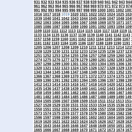
931
932
933
934
935
936
937
938
939
940
941
942
943
944
961
962
963
964
965
966
967
968
969
970
971
972
973
974
991
992
993
994
995
996
997
998
999
1000
1001
1002
100
1016
1017
1018
1019
1020
1021
1022
1023
1024
1025
102
1039
1040
1041
1042
1043
1044
1045
1046
1047
1048
104
1062
1063
1064
1065
1066
1067
1068
1069
1070
1071
107
1085
1086
1087
1088
1089
1090
1091
1092
1093
1094
109
1109
1110
1111
1112
1113
1114
1115
1116
1117
1118
1119
11
1133
1134
1135
1136
1137
1138
1139
1140
1141
1142
1143
1157
1158
1159
1160
1161
1162
1163
1164
1165
1166
1167
1181
1182
1183
1184
1185
1186
1187
1188
1189
1190
1191
1205
1206
1207
1208
1209
1210
1211
1212
1213
1214
121
1228
1229
1230
1231
1232
1233
1234
1235
1236
1237
123
1251
1252
1253
1254
1255
1256
1257
1258
1259
1260
126
1274
1275
1276
1277
1278
1279
1280
1281
1282
1283
128
1297
1298
1299
1300
1301
1302
1303
1304
1305
1306
130
1320
1321
1322
1323
1324
1325
1326
1327
1328
1329
133
1343
1344
1345
1346
1347
1348
1349
1350
1351
1352
135
1366
1367
1368
1369
1370
1371
1372
1373
1374
1375
137
1389
1390
1391
1392
1393
1394
1395
1396
1397
1398
139
1412
1413
1414
1415
1416
1417
1418
1419
1420
1421
142
1435
1436
1437
1438
1439
1440
1441
1442
1443
1444
144
1458
1459
1460
1461
1462
1463
1464
1465
1466
1467
146
1481
1482
1483
1484
1485
1486
1487
1488
1489
1490
149
1504
1505
1506
1507
1508
1509
1510
1511
1512
1513
151
1527
1528
1529
1530
1531
1532
1533
1534
1535
1536
153
1550
1551
1552
1553
1554
1555
1556
1557
1558
1559
156
1573
1574
1575
1576
1577
1578
1579
1580
1581
1582
158
1596
1597
1598
1599
1600
1601
1602
1603
1604
1605
160
1619
1620
1621
1622
1623
1624
1625
1626
1627
1628
162
1642
1643
1644
1645
1646
1647
1648
1649
1650
1651
165
1665
1666
1667
1668
1669
1670
1671
1672
1673
1674
167