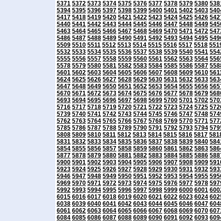
5371
5372
5373
5374
5375
5376
5377
5378
5379
5380
538
5394
5395
5396
5397
5398
5399
5400
5401
5402
5403
540
5417
5418
5419
5420
5421
5422
5423
5424
5425
5426
542
5440
5441
5442
5443
5444
5445
5446
5447
5448
5449
545
5463
5464
5465
5466
5467
5468
5469
5470
5471
5472
547
5486
5487
5488
5489
5490
5491
5492
5493
5494
5495
549
5509
5510
5511
5512
5513
5514
5515
5516
5517
5518
551
5532
5533
5534
5535
5536
5537
5538
5539
5540
5541
554
5555
5556
5557
5558
5559
5560
5561
5562
5563
5564
556
5578
5579
5580
5581
5582
5583
5584
5585
5586
5587
558
5601
5602
5603
5604
5605
5606
5607
5608
5609
5610
561
5624
5625
5626
5627
5628
5629
5630
5631
5632
5633
563
5647
5648
5649
5650
5651
5652
5653
5654
5655
5656
565
5670
5671
5672
5673
5674
5675
5676
5677
5678
5679
568
5693
5694
5695
5696
5697
5698
5699
5700
5701
5702
570
5716
5717
5718
5719
5720
5721
5722
5723
5724
5725
572
5739
5740
5741
5742
5743
5744
5745
5746
5747
5748
574
5762
5763
5764
5765
5766
5767
5768
5769
5770
5771
577
5785
5786
5787
5788
5789
5790
5791
5792
5793
5794
579
5808
5809
5810
5811
5812
5813
5814
5815
5816
5817
581
5831
5832
5833
5834
5835
5836
5837
5838
5839
5840
584
5854
5855
5856
5857
5858
5859
5860
5861
5862
5863
586
5877
5878
5879
5880
5881
5882
5883
5884
5885
5886
588
5900
5901
5902
5903
5904
5905
5906
5907
5908
5909
591
5923
5924
5925
5926
5927
5928
5929
5930
5931
5932
593
5946
5947
5948
5949
5950
5951
5952
5953
5954
5955
595
5969
5970
5971
5972
5973
5974
5975
5976
5977
5978
597
5992
5993
5994
5995
5996
5997
5998
5999
6000
6001
600
6015
6016
6017
6018
6019
6020
6021
6022
6023
6024
602
6038
6039
6040
6041
6042
6043
6044
6045
6046
6047
604
6061
6062
6063
6064
6065
6066
6067
6068
6069
6070
607
6084
6085
6086
6087
6088
6089
6090
6091
6092
6093
609