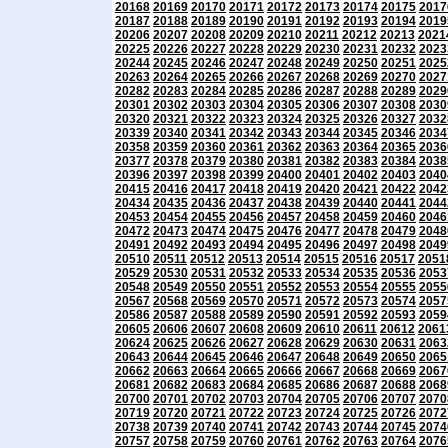
20168
20169
20170
20171
20172
20173
20174
20175
2017
20187
20188
20189
20190
20191
20192
20193
20194
2019
20206
20207
20208
20209
20210
20211
20212
20213
2021
20225
20226
20227
20228
20229
20230
20231
20232
2023
20244
20245
20246
20247
20248
20249
20250
20251
2025
20263
20264
20265
20266
20267
20268
20269
20270
2027
20282
20283
20284
20285
20286
20287
20288
20289
2029
20301
20302
20303
20304
20305
20306
20307
20308
2030
20320
20321
20322
20323
20324
20325
20326
20327
2032
20339
20340
20341
20342
20343
20344
20345
20346
2034
20358
20359
20360
20361
20362
20363
20364
20365
2036
20377
20378
20379
20380
20381
20382
20383
20384
2038
20396
20397
20398
20399
20400
20401
20402
20403
2040
20415
20416
20417
20418
20419
20420
20421
20422
2042
20434
20435
20436
20437
20438
20439
20440
20441
2044
20453
20454
20455
20456
20457
20458
20459
20460
2046
20472
20473
20474
20475
20476
20477
20478
20479
2048
20491
20492
20493
20494
20495
20496
20497
20498
2049
20510
20511
20512
20513
20514
20515
20516
20517
2051
20529
20530
20531
20532
20533
20534
20535
20536
2053
20548
20549
20550
20551
20552
20553
20554
20555
2055
20567
20568
20569
20570
20571
20572
20573
20574
2057
20586
20587
20588
20589
20590
20591
20592
20593
2059
20605
20606
20607
20608
20609
20610
20611
20612
2061
20624
20625
20626
20627
20628
20629
20630
20631
2063
20643
20644
20645
20646
20647
20648
20649
20650
2065
20662
20663
20664
20665
20666
20667
20668
20669
2067
20681
20682
20683
20684
20685
20686
20687
20688
2068
20700
20701
20702
20703
20704
20705
20706
20707
2070
20719
20720
20721
20722
20723
20724
20725
20726
2072
20738
20739
20740
20741
20742
20743
20744
20745
2074
20757
20758
20759
20760
20761
20762
20763
20764
2076