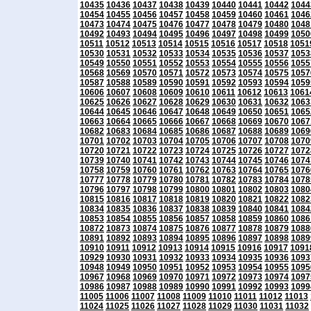
10435
10436
10437
10438
10439
10440
10441
10442
1044
10454
10455
10456
10457
10458
10459
10460
10461
1046
10473
10474
10475
10476
10477
10478
10479
10480
1048
10492
10493
10494
10495
10496
10497
10498
10499
1050
10511
10512
10513
10514
10515
10516
10517
10518
1051
10530
10531
10532
10533
10534
10535
10536
10537
1053
10549
10550
10551
10552
10553
10554
10555
10556
1055
10568
10569
10570
10571
10572
10573
10574
10575
1057
10587
10588
10589
10590
10591
10592
10593
10594
1059
10606
10607
10608
10609
10610
10611
10612
10613
1061
10625
10626
10627
10628
10629
10630
10631
10632
1063
10644
10645
10646
10647
10648
10649
10650
10651
1065
10663
10664
10665
10666
10667
10668
10669
10670
1067
10682
10683
10684
10685
10686
10687
10688
10689
1069
10701
10702
10703
10704
10705
10706
10707
10708
1070
10720
10721
10722
10723
10724
10725
10726
10727
1072
10739
10740
10741
10742
10743
10744
10745
10746
1074
10758
10759
10760
10761
10762
10763
10764
10765
1076
10777
10778
10779
10780
10781
10782
10783
10784
1078
10796
10797
10798
10799
10800
10801
10802
10803
1080
10815
10816
10817
10818
10819
10820
10821
10822
1082
10834
10835
10836
10837
10838
10839
10840
10841
1084
10853
10854
10855
10856
10857
10858
10859
10860
1086
10872
10873
10874
10875
10876
10877
10878
10879
1088
10891
10892
10893
10894
10895
10896
10897
10898
1089
10910
10911
10912
10913
10914
10915
10916
10917
1091
10929
10930
10931
10932
10933
10934
10935
10936
1093
10948
10949
10950
10951
10952
10953
10954
10955
1095
10967
10968
10969
10970
10971
10972
10973
10974
1097
10986
10987
10988
10989
10990
10991
10992
10993
1099
11005
11006
11007
11008
11009
11010
11011
11012
11013
11024
11025
11026
11027
11028
11029
11030
11031
11032