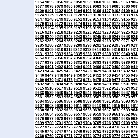
9054
9055
9056
9057
9058
9059
9060
9061
9062
9063
906
9077
9078
9079
9080
9081
9082
9083
9084
9085
9086
908
9100
9101
9102
9103
9104
9105
9106
9107
9108
9109
911
9124
9125
9126
9127
9128
9129
9130
9131
9132
9133
913
9147
9148
9149
9150
9151
9152
9153
9154
9155
9156
915
9170
9171
9172
9173
9174
9175
9176
9177
9178
9179
918
9193
9194
9195
9196
9197
9198
9199
9200
9201
9202
920
9216
9217
9218
9219
9220
9221
9222
9223
9224
9225
922
9239
9240
9241
9242
9243
9244
9245
9246
9247
9248
924
9262
9263
9264
9265
9266
9267
9268
9269
9270
9271
927
9285
9286
9287
9288
9289
9290
9291
9292
9293
9294
929
9308
9309
9310
9311
9312
9313
9314
9315
9316
9317
931
9331
9332
9333
9334
9335
9336
9337
9338
9339
9340
934
9354
9355
9356
9357
9358
9359
9360
9361
9362
9363
936
9377
9378
9379
9380
9381
9382
9383
9384
9385
9386
938
9400
9401
9402
9403
9404
9405
9406
9407
9408
9409
941
9423
9424
9425
9426
9427
9428
9429
9430
9431
9432
943
9446
9447
9448
9449
9450
9451
9452
9453
9454
9455
945
9469
9470
9471
9472
9473
9474
9475
9476
9477
9478
947
9492
9493
9494
9495
9496
9497
9498
9499
9500
9501
950
9515
9516
9517
9518
9519
9520
9521
9522
9523
9524
952
9538
9539
9540
9541
9542
9543
9544
9545
9546
9547
954
9561
9562
9563
9564
9565
9566
9567
9568
9569
9570
957
9584
9585
9586
9587
9588
9589
9590
9591
9592
9593
959
9607
9608
9609
9610
9611
9612
9613
9614
9615
9616
961
9630
9631
9632
9633
9634
9635
9636
9637
9638
9639
964
9653
9654
9655
9656
9657
9658
9659
9660
9661
9662
966
9676
9677
9678
9679
9680
9681
9682
9683
9684
9685
968
9699
9700
9701
9702
9703
9704
9705
9706
9707
9708
970
9722
9723
9724
9725
9726
9727
9728
9729
9730
9731
973
9745
9746
9747
9748
9749
9750
9751
9752
9753
9754
975
9768
9769
9770
9771
9772
9773
9774
9775
9776
9777
977