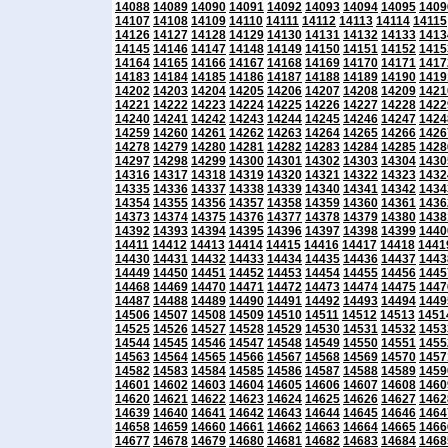
14088
14089
14090
14091
14092
14093
14094
14095
1409
14107
14108
14109
14110
14111
14112
14113
14114
14115
14126
14127
14128
14129
14130
14131
14132
14133
1413
14145
14146
14147
14148
14149
14150
14151
14152
1415
14164
14165
14166
14167
14168
14169
14170
14171
1417
14183
14184
14185
14186
14187
14188
14189
14190
1419
14202
14203
14204
14205
14206
14207
14208
14209
1421
14221
14222
14223
14224
14225
14226
14227
14228
1422
14240
14241
14242
14243
14244
14245
14246
14247
1424
14259
14260
14261
14262
14263
14264
14265
14266
1426
14278
14279
14280
14281
14282
14283
14284
14285
1428
14297
14298
14299
14300
14301
14302
14303
14304
1430
14316
14317
14318
14319
14320
14321
14322
14323
1432
14335
14336
14337
14338
14339
14340
14341
14342
1434
14354
14355
14356
14357
14358
14359
14360
14361
1436
14373
14374
14375
14376
14377
14378
14379
14380
1438
14392
14393
14394
14395
14396
14397
14398
14399
1440
14411
14412
14413
14414
14415
14416
14417
14418
1441
14430
14431
14432
14433
14434
14435
14436
14437
1443
14449
14450
14451
14452
14453
14454
14455
14456
1445
14468
14469
14470
14471
14472
14473
14474
14475
1447
14487
14488
14489
14490
14491
14492
14493
14494
1449
14506
14507
14508
14509
14510
14511
14512
14513
1451
14525
14526
14527
14528
14529
14530
14531
14532
1453
14544
14545
14546
14547
14548
14549
14550
14551
1455
14563
14564
14565
14566
14567
14568
14569
14570
1457
14582
14583
14584
14585
14586
14587
14588
14589
1459
14601
14602
14603
14604
14605
14606
14607
14608
1460
14620
14621
14622
14623
14624
14625
14626
14627
1462
14639
14640
14641
14642
14643
14644
14645
14646
1464
14658
14659
14660
14661
14662
14663
14664
14665
1466
14677
14678
14679
14680
14681
14682
14683
14684
1468