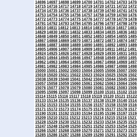
14696
14697
14698
14699
14700
14701
14702
14703
1470
14715
14716
14717
14718
14719
14720
14721
14722
1472
14734
14735
14736
14737
14738
14739
14740
14741
1474
14753
14754
14755
14756
14757
14758
14759
14760
1476
14772
14773
14774
14775
14776
14777
14778
14779
1478
14791
14792
14793
14794
14795
14796
14797
14798
1479
14810
14811
14812
14813
14814
14815
14816
14817
1481
14829
14830
14831
14832
14833
14834
14835
14836
1483
14848
14849
14850
14851
14852
14853
14854
14855
1485
14867
14868
14869
14870
14871
14872
14873
14874
1487
14886
14887
14888
14889
14890
14891
14892
14893
1489
14905
14906
14907
14908
14909
14910
14911
14912
1491
14924
14925
14926
14927
14928
14929
14930
14931
1493
14943
14944
14945
14946
14947
14948
14949
14950
1495
14962
14963
14964
14965
14966
14967
14968
14969
1497
14981
14982
14983
14984
14985
14986
14987
14988
1498
15000
15001
15002
15003
15004
15005
15006
15007
1500
15019
15020
15021
15022
15023
15024
15025
15026
1502
15038
15039
15040
15041
15042
15043
15044
15045
1504
15057
15058
15059
15060
15061
15062
15063
15064
1506
15076
15077
15078
15079
15080
15081
15082
15083
1508
15095
15096
15097
15098
15099
15100
15101
15102
1510
15114
15115
15116
15117
15118
15119
15120
15121
15122
15133
15134
15135
15136
15137
15138
15139
15140
1514
15152
15153
15154
15155
15156
15157
15158
15159
1516
15171
15172
15173
15174
15175
15176
15177
15178
1517
15190
15191
15192
15193
15194
15195
15196
15197
1519
15209
15210
15211
15212
15213
15214
15215
15216
1521
15228
15229
15230
15231
15232
15233
15234
15235
1523
15247
15248
15249
15250
15251
15252
15253
15254
1525
15266
15267
15268
15269
15270
15271
15272
15273
1527
15285
15286
15287
15288
15289
15290
15291
15292
1529