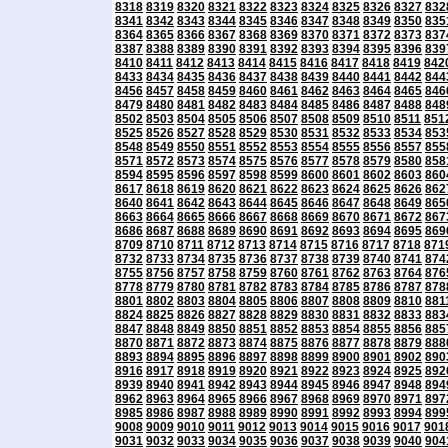
8318
8319
8320
8321
8322
8323
8324
8325
8326
8327
832
8341
8342
8343
8344
8345
8346
8347
8348
8349
8350
835
8364
8365
8366
8367
8368
8369
8370
8371
8372
8373
837
8387
8388
8389
8390
8391
8392
8393
8394
8395
8396
839
8410
8411
8412
8413
8414
8415
8416
8417
8418
8419
842
8433
8434
8435
8436
8437
8438
8439
8440
8441
8442
844
8456
8457
8458
8459
8460
8461
8462
8463
8464
8465
846
8479
8480
8481
8482
8483
8484
8485
8486
8487
8488
848
8502
8503
8504
8505
8506
8507
8508
8509
8510
8511
851
8525
8526
8527
8528
8529
8530
8531
8532
8533
8534
853
8548
8549
8550
8551
8552
8553
8554
8555
8556
8557
855
8571
8572
8573
8574
8575
8576
8577
8578
8579
8580
858
8594
8595
8596
8597
8598
8599
8600
8601
8602
8603
860
8617
8618
8619
8620
8621
8622
8623
8624
8625
8626
862
8640
8641
8642
8643
8644
8645
8646
8647
8648
8649
865
8663
8664
8665
8666
8667
8668
8669
8670
8671
8672
867
8686
8687
8688
8689
8690
8691
8692
8693
8694
8695
869
8709
8710
8711
8712
8713
8714
8715
8716
8717
8718
871
8732
8733
8734
8735
8736
8737
8738
8739
8740
8741
874
8755
8756
8757
8758
8759
8760
8761
8762
8763
8764
876
8778
8779
8780
8781
8782
8783
8784
8785
8786
8787
878
8801
8802
8803
8804
8805
8806
8807
8808
8809
8810
881
8824
8825
8826
8827
8828
8829
8830
8831
8832
8833
883
8847
8848
8849
8850
8851
8852
8853
8854
8855
8856
885
8870
8871
8872
8873
8874
8875
8876
8877
8878
8879
888
8893
8894
8895
8896
8897
8898
8899
8900
8901
8902
890
8916
8917
8918
8919
8920
8921
8922
8923
8924
8925
892
8939
8940
8941
8942
8943
8944
8945
8946
8947
8948
894
8962
8963
8964
8965
8966
8967
8968
8969
8970
8971
897
8985
8986
8987
8988
8989
8990
8991
8992
8993
8994
899
9008
9009
9010
9011
9012
9013
9014
9015
9016
9017
901
9031
9032
9033
9034
9035
9036
9037
9038
9039
9040
904