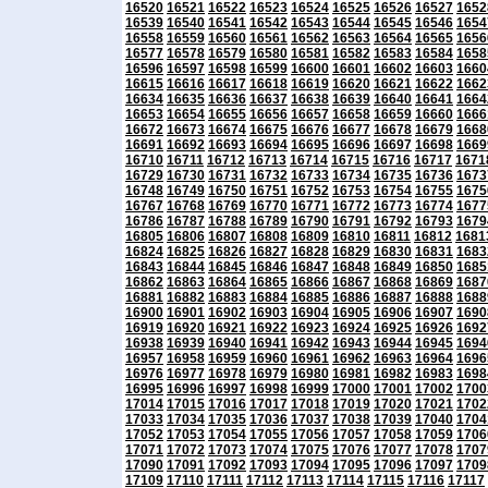
16520
16521
16522
16523
16524
16525
16526
16527
1652
16539
16540
16541
16542
16543
16544
16545
16546
1654
16558
16559
16560
16561
16562
16563
16564
16565
1656
16577
16578
16579
16580
16581
16582
16583
16584
1658
16596
16597
16598
16599
16600
16601
16602
16603
1660
16615
16616
16617
16618
16619
16620
16621
16622
1662
16634
16635
16636
16637
16638
16639
16640
16641
1664
16653
16654
16655
16656
16657
16658
16659
16660
1666
16672
16673
16674
16675
16676
16677
16678
16679
1668
16691
16692
16693
16694
16695
16696
16697
16698
1669
16710
16711
16712
16713
16714
16715
16716
16717
1671
16729
16730
16731
16732
16733
16734
16735
16736
1673
16748
16749
16750
16751
16752
16753
16754
16755
1675
16767
16768
16769
16770
16771
16772
16773
16774
1677
16786
16787
16788
16789
16790
16791
16792
16793
1679
16805
16806
16807
16808
16809
16810
16811
16812
1681
16824
16825
16826
16827
16828
16829
16830
16831
1683
16843
16844
16845
16846
16847
16848
16849
16850
1685
16862
16863
16864
16865
16866
16867
16868
16869
1687
16881
16882
16883
16884
16885
16886
16887
16888
1688
16900
16901
16902
16903
16904
16905
16906
16907
1690
16919
16920
16921
16922
16923
16924
16925
16926
1692
16938
16939
16940
16941
16942
16943
16944
16945
1694
16957
16958
16959
16960
16961
16962
16963
16964
1696
16976
16977
16978
16979
16980
16981
16982
16983
1698
16995
16996
16997
16998
16999
17000
17001
17002
1700
17014
17015
17016
17017
17018
17019
17020
17021
1702
17033
17034
17035
17036
17037
17038
17039
17040
1704
17052
17053
17054
17055
17056
17057
17058
17059
1706
17071
17072
17073
17074
17075
17076
17077
17078
1707
17090
17091
17092
17093
17094
17095
17096
17097
1709
17109
17110
17111
17112
17113
17114
17115
17116
17117