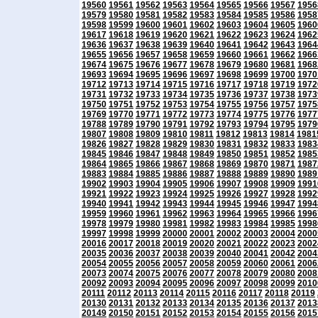
19560
19561
19562
19563
19564
19565
19566
19567
1956
19579
19580
19581
19582
19583
19584
19585
19586
1958
19598
19599
19600
19601
19602
19603
19604
19605
1960
19617
19618
19619
19620
19621
19622
19623
19624
1962
19636
19637
19638
19639
19640
19641
19642
19643
1964
19655
19656
19657
19658
19659
19660
19661
19662
1966
19674
19675
19676
19677
19678
19679
19680
19681
1968
19693
19694
19695
19696
19697
19698
19699
19700
1970
19712
19713
19714
19715
19716
19717
19718
19719
1972
19731
19732
19733
19734
19735
19736
19737
19738
1973
19750
19751
19752
19753
19754
19755
19756
19757
1975
19769
19770
19771
19772
19773
19774
19775
19776
1977
19788
19789
19790
19791
19792
19793
19794
19795
1979
19807
19808
19809
19810
19811
19812
19813
19814
1981
19826
19827
19828
19829
19830
19831
19832
19833
1983
19845
19846
19847
19848
19849
19850
19851
19852
1985
19864
19865
19866
19867
19868
19869
19870
19871
1987
19883
19884
19885
19886
19887
19888
19889
19890
1989
19902
19903
19904
19905
19906
19907
19908
19909
1991
19921
19922
19923
19924
19925
19926
19927
19928
1992
19940
19941
19942
19943
19944
19945
19946
19947
1994
19959
19960
19961
19962
19963
19964
19965
19966
1996
19978
19979
19980
19981
19982
19983
19984
19985
1998
19997
19998
19999
20000
20001
20002
20003
20004
2000
20016
20017
20018
20019
20020
20021
20022
20023
2002
20035
20036
20037
20038
20039
20040
20041
20042
2004
20054
20055
20056
20057
20058
20059
20060
20061
2006
20073
20074
20075
20076
20077
20078
20079
20080
2008
20092
20093
20094
20095
20096
20097
20098
20099
2010
20111
20112
20113
20114
20115
20116
20117
20118
20119
20130
20131
20132
20133
20134
20135
20136
20137
2013
20149
20150
20151
20152
20153
20154
20155
20156
2015