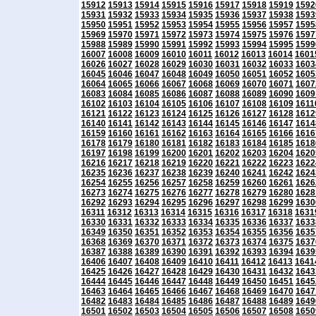
15912
15913
15914
15915
15916
15917
15918
15919
1592
15931
15932
15933
15934
15935
15936
15937
15938
1593
15950
15951
15952
15953
15954
15955
15956
15957
1595
15969
15970
15971
15972
15973
15974
15975
15976
1597
15988
15989
15990
15991
15992
15993
15994
15995
1599
16007
16008
16009
16010
16011
16012
16013
16014
1601
16026
16027
16028
16029
16030
16031
16032
16033
1603
16045
16046
16047
16048
16049
16050
16051
16052
1605
16064
16065
16066
16067
16068
16069
16070
16071
1607
16083
16084
16085
16086
16087
16088
16089
16090
1609
16102
16103
16104
16105
16106
16107
16108
16109
1611
16121
16122
16123
16124
16125
16126
16127
16128
1612
16140
16141
16142
16143
16144
16145
16146
16147
1614
16159
16160
16161
16162
16163
16164
16165
16166
1616
16178
16179
16180
16181
16182
16183
16184
16185
1618
16197
16198
16199
16200
16201
16202
16203
16204
1620
16216
16217
16218
16219
16220
16221
16222
16223
1622
16235
16236
16237
16238
16239
16240
16241
16242
1624
16254
16255
16256
16257
16258
16259
16260
16261
1626
16273
16274
16275
16276
16277
16278
16279
16280
1628
16292
16293
16294
16295
16296
16297
16298
16299
1630
16311
16312
16313
16314
16315
16316
16317
16318
1631
16330
16331
16332
16333
16334
16335
16336
16337
1633
16349
16350
16351
16352
16353
16354
16355
16356
1635
16368
16369
16370
16371
16372
16373
16374
16375
1637
16387
16388
16389
16390
16391
16392
16393
16394
1639
16406
16407
16408
16409
16410
16411
16412
16413
1641
16425
16426
16427
16428
16429
16430
16431
16432
1643
16444
16445
16446
16447
16448
16449
16450
16451
1645
16463
16464
16465
16466
16467
16468
16469
16470
1647
16482
16483
16484
16485
16486
16487
16488
16489
1649
16501
16502
16503
16504
16505
16506
16507
16508
1650