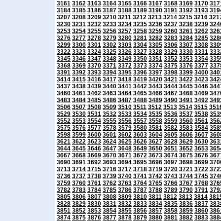
3161
3162
3163
3164
3165
3166
3167
3168
3169
3170
317
3184
3185
3186
3187
3188
3189
3190
3191
3192
3193
319
3207
3208
3209
3210
3211
3212
3213
3214
3215
3216
321
3230
3231
3232
3233
3234
3235
3236
3237
3238
3239
324
3253
3254
3255
3256
3257
3258
3259
3260
3261
3262
326
3276
3277
3278
3279
3280
3281
3282
3283
3284
3285
328
3299
3300
3301
3302
3303
3304
3305
3306
3307
3308
330
3322
3323
3324
3325
3326
3327
3328
3329
3330
3331
333
3345
3346
3347
3348
3349
3350
3351
3352
3353
3354
335
3368
3369
3370
3371
3372
3373
3374
3375
3376
3377
337
3391
3392
3393
3394
3395
3396
3397
3398
3399
3400
340
3414
3415
3416
3417
3418
3419
3420
3421
3422
3423
342
3437
3438
3439
3440
3441
3442
3443
3444
3445
3446
344
3460
3461
3462
3463
3464
3465
3466
3467
3468
3469
347
3483
3484
3485
3486
3487
3488
3489
3490
3491
3492
349
3506
3507
3508
3509
3510
3511
3512
3513
3514
3515
351
3529
3530
3531
3532
3533
3534
3535
3536
3537
3538
353
3552
3553
3554
3555
3556
3557
3558
3559
3560
3561
356
3575
3576
3577
3578
3579
3580
3581
3582
3583
3584
358
3598
3599
3600
3601
3602
3603
3604
3605
3606
3607
360
3621
3622
3623
3624
3625
3626
3627
3628
3629
3630
363
3644
3645
3646
3647
3648
3649
3650
3651
3652
3653
365
3667
3668
3669
3670
3671
3672
3673
3674
3675
3676
367
3690
3691
3692
3693
3694
3695
3696
3697
3698
3699
370
3713
3714
3715
3716
3717
3718
3719
3720
3721
3722
372
3736
3737
3738
3739
3740
3741
3742
3743
3744
3745
374
3759
3760
3761
3762
3763
3764
3765
3766
3767
3768
376
3782
3783
3784
3785
3786
3787
3788
3789
3790
3791
379
3805
3806
3807
3808
3809
3810
3811
3812
3813
3814
381
3828
3829
3830
3831
3832
3833
3834
3835
3836
3837
383
3851
3852
3853
3854
3855
3856
3857
3858
3859
3860
386
3874
3875
3876
3877
3878
3879
3880
3881
3882
3883
388