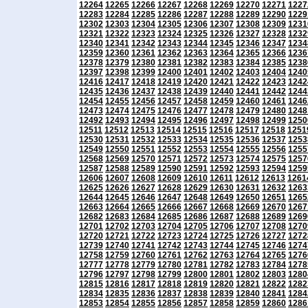
12264
12265
12266
12267
12268
12269
12270
12271
1227
12283
12284
12285
12286
12287
12288
12289
12290
1229
12302
12303
12304
12305
12306
12307
12308
12309
1231
12321
12322
12323
12324
12325
12326
12327
12328
1232
12340
12341
12342
12343
12344
12345
12346
12347
1234
12359
12360
12361
12362
12363
12364
12365
12366
1236
12378
12379
12380
12381
12382
12383
12384
12385
1238
12397
12398
12399
12400
12401
12402
12403
12404
1240
12416
12417
12418
12419
12420
12421
12422
12423
1242
12435
12436
12437
12438
12439
12440
12441
12442
1244
12454
12455
12456
12457
12458
12459
12460
12461
1246
12473
12474
12475
12476
12477
12478
12479
12480
1248
12492
12493
12494
12495
12496
12497
12498
12499
1250
12511
12512
12513
12514
12515
12516
12517
12518
1251
12530
12531
12532
12533
12534
12535
12536
12537
1253
12549
12550
12551
12552
12553
12554
12555
12556
1255
12568
12569
12570
12571
12572
12573
12574
12575
1257
12587
12588
12589
12590
12591
12592
12593
12594
1259
12606
12607
12608
12609
12610
12611
12612
12613
1261
12625
12626
12627
12628
12629
12630
12631
12632
1263
12644
12645
12646
12647
12648
12649
12650
12651
1265
12663
12664
12665
12666
12667
12668
12669
12670
1267
12682
12683
12684
12685
12686
12687
12688
12689
1269
12701
12702
12703
12704
12705
12706
12707
12708
1270
12720
12721
12722
12723
12724
12725
12726
12727
1272
12739
12740
12741
12742
12743
12744
12745
12746
1274
12758
12759
12760
12761
12762
12763
12764
12765
1276
12777
12778
12779
12780
12781
12782
12783
12784
1278
12796
12797
12798
12799
12800
12801
12802
12803
1280
12815
12816
12817
12818
12819
12820
12821
12822
1282
12834
12835
12836
12837
12838
12839
12840
12841
1284
12853
12854
12855
12856
12857
12858
12859
12860
1286