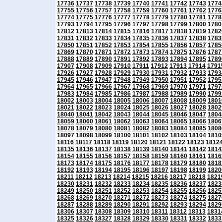
17736
17737
17738
17739
17740
17741
17742
17743
1774
17755
17756
17757
17758
17759
17760
17761
17762
1776
17774
17775
17776
17777
17778
17779
17780
17781
1778
17793
17794
17795
17796
17797
17798
17799
17800
1780
17812
17813
17814
17815
17816
17817
17818
17819
1782
17831
17832
17833
17834
17835
17836
17837
17838
1783
17850
17851
17852
17853
17854
17855
17856
17857
1785
17869
17870
17871
17872
17873
17874
17875
17876
1787
17888
17889
17890
17891
17892
17893
17894
17895
1789
17907
17908
17909
17910
17911
17912
17913
17914
1791
17926
17927
17928
17929
17930
17931
17932
17933
1793
17945
17946
17947
17948
17949
17950
17951
17952
1795
17964
17965
17966
17967
17968
17969
17970
17971
1797
17983
17984
17985
17986
17987
17988
17989
17990
1799
18002
18003
18004
18005
18006
18007
18008
18009
1801
18021
18022
18023
18024
18025
18026
18027
18028
1802
18040
18041
18042
18043
18044
18045
18046
18047
1804
18059
18060
18061
18062
18063
18064
18065
18066
1806
18078
18079
18080
18081
18082
18083
18084
18085
1808
18097
18098
18099
18100
18101
18102
18103
18104
1810
18116
18117
18118
18119
18120
18121
18122
18123
1812
18135
18136
18137
18138
18139
18140
18141
18142
1814
18154
18155
18156
18157
18158
18159
18160
18161
1816
18173
18174
18175
18176
18177
18178
18179
18180
1818
18192
18193
18194
18195
18196
18197
18198
18199
1820
18211
18212
18213
18214
18215
18216
18217
18218
1821
18230
18231
18232
18233
18234
18235
18236
18237
1823
18249
18250
18251
18252
18253
18254
18255
18256
1825
18268
18269
18270
18271
18272
18273
18274
18275
1827
18287
18288
18289
18290
18291
18292
18293
18294
1829
18306
18307
18308
18309
18310
18311
18312
18313
1831
18325
18326
18327
18328
18329
18330
18331
18332
1833