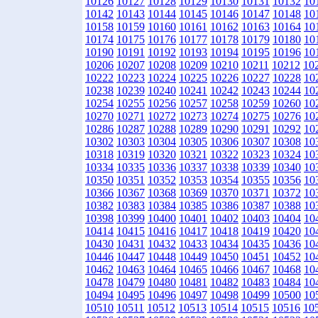
10126
10127
10128
10129
10130
10131
10132
10
10142
10143
10144
10145
10146
10147
10148
10
10158
10159
10160
10161
10162
10163
10164
10
10174
10175
10176
10177
10178
10179
10180
10
10190
10191
10192
10193
10194
10195
10196
10
10206
10207
10208
10209
10210
10211
10212
10
10222
10223
10224
10225
10226
10227
10228
10
10238
10239
10240
10241
10242
10243
10244
10
10254
10255
10256
10257
10258
10259
10260
10
10270
10271
10272
10273
10274
10275
10276
10
10286
10287
10288
10289
10290
10291
10292
10
10302
10303
10304
10305
10306
10307
10308
10
10318
10319
10320
10321
10322
10323
10324
10
10334
10335
10336
10337
10338
10339
10340
10
10350
10351
10352
10353
10354
10355
10356
10
10366
10367
10368
10369
10370
10371
10372
10
10382
10383
10384
10385
10386
10387
10388
10
10398
10399
10400
10401
10402
10403
10404
10
10414
10415
10416
10417
10418
10419
10420
10
10430
10431
10432
10433
10434
10435
10436
10
10446
10447
10448
10449
10450
10451
10452
10
10462
10463
10464
10465
10466
10467
10468
10
10478
10479
10480
10481
10482
10483
10484
10
10494
10495
10496
10497
10498
10499
10500
10
10510
10511
10512
10513
10514
10515
10516
10