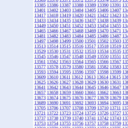
13385
13386
13387
13388
13389
13390
13391
13
13401
13402
13403
13404
13405
13406
13407
13
13417
13418
13419
13420
13421
13422
13423
13
13433
13434
13435
13436
13437
13438
13439
13
13449
13450
13451
13452
13453
13454
13455
13
13465
13466
13467
13468
13469
13470
13471
13
13481
13482
13483
13484
13485
13486
13487
13
13497
13498
13499
13500
13501
13502
13503
13
13513
13514
13515
13516
13517
13518
13519
13
13529
13530
13531
13532
13533
13534
13535
13
13545
13546
13547
13548
13549
13550
13551
13
13561
13562
13563
13564
13565
13566
13567
13
13577
13578
13579
13580
13581
13582
13583
13
13593
13594
13595
13596
13597
13598
13599
13
13609
13610
13611
13612
13613
13614
13615
13
13625
13626
13627
13628
13629
13630
13631
13
13641
13642
13643
13644
13645
13646
13647
13
13657
13658
13659
13660
13661
13662
13663
13
13673
13674
13675
13676
13677
13678
13679
13
13689
13690
13691
13692
13693
13694
13695
13
13705
13706
13707
13708
13709
13710
13711
13
13721
13722
13723
13724
13725
13726
13727
13
13737
13738
13739
13740
13741
13742
13743
13
13753
13754
13755
13756
13757
13758
13759
13