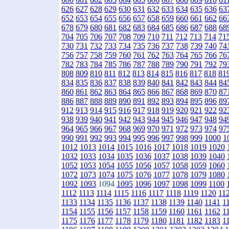
626
627
628
629
630
631
632
633
634
635
636
63
652
653
654
655
656
657
658
659
660
661
662
66
678
679
680
681
682
683
684
685
686
687
688
68
704
705
706
707
708
709
710
711
712
713
714
71
730
731
732
733
734
735
736
737
738
739
740
74
756
757
758
759
760
761
762
763
764
765
766
76
782
783
784
785
786
787
788
789
790
791
792
79
808
809
810
811
812
813
814
815
816
817
818
81
834
835
836
837
838
839
840
841
842
843
844
84
860
861
862
863
864
865
866
867
868
869
870
87
886
887
888
889
890
891
892
893
894
895
896
89
912
913
914
915
916
917
918
919
920
921
922
92
938
939
940
941
942
943
944
945
946
947
948
94
964
965
966
967
968
969
970
971
972
973
974
97
990
991
992
993
994
995
996
997
998
999
1000
1
1012
1013
1014
1015
1016
1017
1018
1019
1020
1032
1033
1034
1035
1036
1037
1038
1039
1040
1052
1053
1054
1055
1056
1057
1058
1059
1060
1072
1073
1074
1075
1076
1077
1078
1079
1080
1092
1093
1094
1095
1096
1097
1098
1099
1100
1112
1113
1114
1115
1116
1117
1118
1119
1120
11
1133
1134
1135
1136
1137
1138
1139
1140
1141
1
1154
1155
1156
1157
1158
1159
1160
1161
1162
1
1175
1176
1177
1178
1179
1180
1181
1182
1183
1