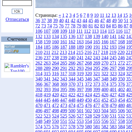
Страницы:
«
1
2
3
4
5
6
7
8
9
10
11
12
13
14
15
1
Отписаться
36
37
38
39
40
41
42
43
44
45
46
47
48
49
50
51
5
72
73
74
75
76
77
78
79
80
81
82
83
84
85
86
87
8
106
107
108
109
110
111
112
113
114
115
116
117
132
133
134
135
136
137
138
139
140
141
142
14
Счетчики
158
159
160
161
162
163
164
165
166
167
168
16
184
185
186
187
188
189
190
191
192
193
194
19
210
211
212
213
214
215
216
217
218
219
220
22
236
237
238
239
240
241
242
243
244
245
246
24
262
263
264
265
266
267
268
269
270
271
272
27
288
289
290
291
292
293
294
295
296
297
298
29
314
315
316
317
318
319
320
321
322
323
324
32
340
341
342
343
344
345
346
347
348
349
350
35
366
367
368
369
370
371
372
373
374
375
376
37
392
393
394
395
396
397
398
399
400
401
402
40
418
419
420
421
422
423
424
425
426
427
428
42
444
445
446
447
448
449
450
451
452
453
454
45
470
471
472
473
474
475
476
477
478
479
480
48
496
497
498
499
500
501
502
503
504
505
506
50
522
523
524
525
526
527
528
529
530
531
532
53
548
549
550
551
552
553
554
555
556
557
558
55
574
575
576
577
578
579
580
581
582
583
584
58
600
601
602
603
604
605
606
607
608
609
610
61