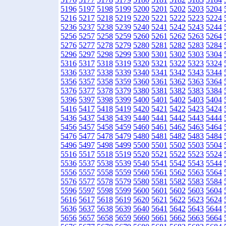
5196
5197
5198
5199
5200
5201
5202
5203
5204
5216
5217
5218
5219
5220
5221
5222
5223
5224
5236
5237
5238
5239
5240
5241
5242
5243
5244
5256
5257
5258
5259
5260
5261
5262
5263
5264
5276
5277
5278
5279
5280
5281
5282
5283
5284
5296
5297
5298
5299
5300
5301
5302
5303
5304
5316
5317
5318
5319
5320
5321
5322
5323
5324
5336
5337
5338
5339
5340
5341
5342
5343
5344
5356
5357
5358
5359
5360
5361
5362
5363
5364
5376
5377
5378
5379
5380
5381
5382
5383
5384
5396
5397
5398
5399
5400
5401
5402
5403
5404
5416
5417
5418
5419
5420
5421
5422
5423
5424
5436
5437
5438
5439
5440
5441
5442
5443
5444
5456
5457
5458
5459
5460
5461
5462
5463
5464
5476
5477
5478
5479
5480
5481
5482
5483
5484
5496
5497
5498
5499
5500
5501
5502
5503
5504
5516
5517
5518
5519
5520
5521
5522
5523
5524
5536
5537
5538
5539
5540
5541
5542
5543
5544
5556
5557
5558
5559
5560
5561
5562
5563
5564
5576
5577
5578
5579
5580
5581
5582
5583
5584
5596
5597
5598
5599
5600
5601
5602
5603
5604
5616
5617
5618
5619
5620
5621
5622
5623
5624
5636
5637
5638
5639
5640
5641
5642
5643
5644
5656
5657
5658
5659
5660
5661
5662
5663
5664