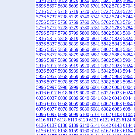
5676
5677
5678
5679
5680
5681
5682
5683
5684
5696
5697
5698
5699
5700
5701
5702
5703
5704
5716
5717
5718
5719
5720
5721
5722
5723
5724
5736
5737
5738
5739
5740
5741
5742
5743
5744
5756
5757
5758
5759
5760
5761
5762
5763
5764
5776
5777
5778
5779
5780
5781
5782
5783
5784
5796
5797
5798
5799
5800
5801
5802
5803
5804
5816
5817
5818
5819
5820
5821
5822
5823
5824
5836
5837
5838
5839
5840
5841
5842
5843
5844
5856
5857
5858
5859
5860
5861
5862
5863
5864
5876
5877
5878
5879
5880
5881
5882
5883
5884
5896
5897
5898
5899
5900
5901
5902
5903
5904
5916
5917
5918
5919
5920
5921
5922
5923
5924
5936
5937
5938
5939
5940
5941
5942
5943
5944
5956
5957
5958
5959
5960
5961
5962
5963
5964
5976
5977
5978
5979
5980
5981
5982
5983
5984
5996
5997
5998
5999
6000
6001
6002
6003
6004
6016
6017
6018
6019
6020
6021
6022
6023
6024
6036
6037
6038
6039
6040
6041
6042
6043
6044
6056
6057
6058
6059
6060
6061
6062
6063
6064
6076
6077
6078
6079
6080
6081
6082
6083
6084
6096
6097
6098
6099
6100
6101
6102
6103
6104
6116
6117
6118
6119
6120
6121
6122
6123
6124
6
6136
6137
6138
6139
6140
6141
6142
6143
6144
6156
6157
6158
6159
6160
6161
6162
6163
6164