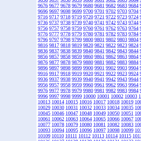
9676
9677
9678
9679
9680
9681
9682
9683
9684
9696
9697
9698
9699
9700
9701
9702
9703
9704
9716
9717
9718
9719
9720
9721
9722
9723
9724
9736
9737
9738
9739
9740
9741
9742
9743
9744
9756
9757
9758
9759
9760
9761
9762
9763
9764
9776
9777
9778
9779
9780
9781
9782
9783
9784
9796
9797
9798
9799
9800
9801
9802
9803
9804
9816
9817
9818
9819
9820
9821
9822
9823
9824
9836
9837
9838
9839
9840
9841
9842
9843
9844
9856
9857
9858
9859
9860
9861
9862
9863
9864
9876
9877
9878
9879
9880
9881
9882
9883
9884
9896
9897
9898
9899
9900
9901
9902
9903
9904
9916
9917
9918
9919
9920
9921
9922
9923
9924
9936
9937
9938
9939
9940
9941
9942
9943
9944
9956
9957
9958
9959
9960
9961
9962
9963
9964
9976
9977
9978
9979
9980
9981
9982
9983
9984
9996
9997
9998
9999
10000
10001
10002
10003
1
10013
10014
10015
10016
10017
10018
10019
10
10029
10030
10031
10032
10033
10034
10035
10
10045
10046
10047
10048
10049
10050
10051
10
10061
10062
10063
10064
10065
10066
10067
10
10077
10078
10079
10080
10081
10082
10083
10
10093
10094
10095
10096
10097
10098
10099
10
10109
10110
10111
10112
10113
10114
10115
101