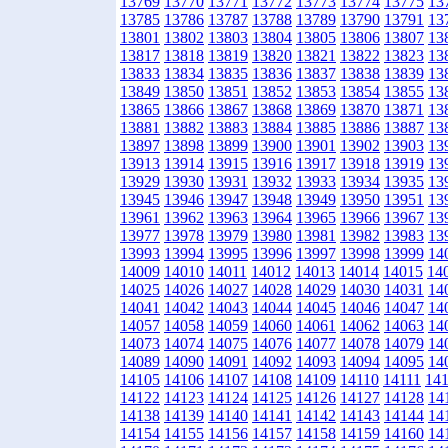
13769
13770
13771
13772
13773
13774
13775
13
13785
13786
13787
13788
13789
13790
13791
13
13801
13802
13803
13804
13805
13806
13807
13
13817
13818
13819
13820
13821
13822
13823
13
13833
13834
13835
13836
13837
13838
13839
13
13849
13850
13851
13852
13853
13854
13855
13
13865
13866
13867
13868
13869
13870
13871
13
13881
13882
13883
13884
13885
13886
13887
13
13897
13898
13899
13900
13901
13902
13903
13
13913
13914
13915
13916
13917
13918
13919
13
13929
13930
13931
13932
13933
13934
13935
13
13945
13946
13947
13948
13949
13950
13951
13
13961
13962
13963
13964
13965
13966
13967
13
13977
13978
13979
13980
13981
13982
13983
13
13993
13994
13995
13996
13997
13998
13999
14
14009
14010
14011
14012
14013
14014
14015
14
14025
14026
14027
14028
14029
14030
14031
14
14041
14042
14043
14044
14045
14046
14047
14
14057
14058
14059
14060
14061
14062
14063
14
14073
14074
14075
14076
14077
14078
14079
14
14089
14090
14091
14092
14093
14094
14095
14
14105
14106
14107
14108
14109
14110
14111
14
14122
14123
14124
14125
14126
14127
14128
14
14138
14139
14140
14141
14142
14143
14144
14
14154
14155
14156
14157
14158
14159
14160
14