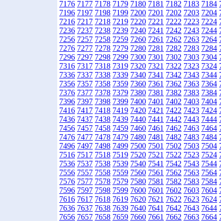
7176
7177
7178
7179
7180
7181
7182
7183
7184
7196
7197
7198
7199
7200
7201
7202
7203
7204
7216
7217
7218
7219
7220
7221
7222
7223
7224
7236
7237
7238
7239
7240
7241
7242
7243
7244
7256
7257
7258
7259
7260
7261
7262
7263
7264
7276
7277
7278
7279
7280
7281
7282
7283
7284
7296
7297
7298
7299
7300
7301
7302
7303
7304
7316
7317
7318
7319
7320
7321
7322
7323
7324
7336
7337
7338
7339
7340
7341
7342
7343
7344
7356
7357
7358
7359
7360
7361
7362
7363
7364
7376
7377
7378
7379
7380
7381
7382
7383
7384
7396
7397
7398
7399
7400
7401
7402
7403
7404
7416
7417
7418
7419
7420
7421
7422
7423
7424
7436
7437
7438
7439
7440
7441
7442
7443
7444
7456
7457
7458
7459
7460
7461
7462
7463
7464
7476
7477
7478
7479
7480
7481
7482
7483
7484
7496
7497
7498
7499
7500
7501
7502
7503
7504
7516
7517
7518
7519
7520
7521
7522
7523
7524
7536
7537
7538
7539
7540
7541
7542
7543
7544
7556
7557
7558
7559
7560
7561
7562
7563
7564
7576
7577
7578
7579
7580
7581
7582
7583
7584
7596
7597
7598
7599
7600
7601
7602
7603
7604
7616
7617
7618
7619
7620
7621
7622
7623
7624
7636
7637
7638
7639
7640
7641
7642
7643
7644
7656
7657
7658
7659
7660
7661
7662
7663
7664