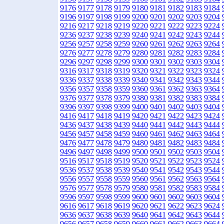
9176
9177
9178
9179
9180
9181
9182
9183
9184
9196
9197
9198
9199
9200
9201
9202
9203
9204
9216
9217
9218
9219
9220
9221
9222
9223
9224
9236
9237
9238
9239
9240
9241
9242
9243
9244
9256
9257
9258
9259
9260
9261
9262
9263
9264
9276
9277
9278
9279
9280
9281
9282
9283
9284
9296
9297
9298
9299
9300
9301
9302
9303
9304
9316
9317
9318
9319
9320
9321
9322
9323
9324
9336
9337
9338
9339
9340
9341
9342
9343
9344
9356
9357
9358
9359
9360
9361
9362
9363
9364
9376
9377
9378
9379
9380
9381
9382
9383
9384
9396
9397
9398
9399
9400
9401
9402
9403
9404
9416
9417
9418
9419
9420
9421
9422
9423
9424
9436
9437
9438
9439
9440
9441
9442
9443
9444
9456
9457
9458
9459
9460
9461
9462
9463
9464
9476
9477
9478
9479
9480
9481
9482
9483
9484
9496
9497
9498
9499
9500
9501
9502
9503
9504
9516
9517
9518
9519
9520
9521
9522
9523
9524
9536
9537
9538
9539
9540
9541
9542
9543
9544
9556
9557
9558
9559
9560
9561
9562
9563
9564
9576
9577
9578
9579
9580
9581
9582
9583
9584
9596
9597
9598
9599
9600
9601
9602
9603
9604
9616
9617
9618
9619
9620
9621
9622
9623
9624
9636
9637
9638
9639
9640
9641
9642
9643
9644
9656
9657
9658
9659
9660
9661
9662
9663
9664