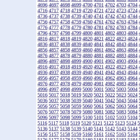
4696
4697
4698
4699
4700
4701
4702
4703
4704
4716
4717
4718
4719
4720
4721
4722
4723
4724
4736
4737
4738
4739
4740
4741
4742
4743
4744
4756
4757
4758
4759
4760
4761
4762
4763
4764
4776
4777
4778
4779
4780
4781
4782
4783
4784
4796
4797
4798
4799
4800
4801
4802
4803
4804
4816
4817
4818
4819
4820
4821
4822
4823
4824
4836
4837
4838
4839
4840
4841
4842
4843
4844
4856
4857
4858
4859
4860
4861
4862
4863
4864
4876
4877
4878
4879
4880
4881
4882
4883
4884
4896
4897
4898
4899
4900
4901
4902
4903
4904
4916
4917
4918
4919
4920
4921
4922
4923
4924
4936
4937
4938
4939
4940
4941
4942
4943
4944
4956
4957
4958
4959
4960
4961
4962
4963
4964
4976
4977
4978
4979
4980
4981
4982
4983
4984
4996
4997
4998
4999
5000
5001
5002
5003
5004
5016
5017
5018
5019
5020
5021
5022
5023
5024
5036
5037
5038
5039
5040
5041
5042
5043
5044
5056
5057
5058
5059
5060
5061
5062
5063
5064
5076
5077
5078
5079
5080
5081
5082
5083
5084
5096
5097
5098
5099
5100
5101
5102
5103
5104
5116
5117
5118
5119
5120
5121
5122
5123
5124
5
5136
5137
5138
5139
5140
5141
5142
5143
5144
5156
5157
5158
5159
5160
5161
5162
5163
5164
5176
5177
5178
5179
5180
5181
5182
5183
5184