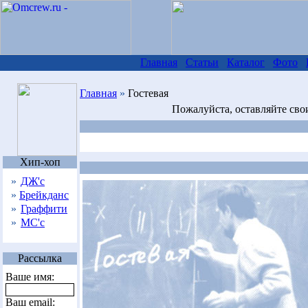
Главная
Статьи
Каталог
Фото
Главная
»
Гостевая
Пожалуйста, оставляйте сво
Хип-хоп
»
ДЖ'с
»
Брейкданс
»
Граффити
»
МС'с
Рассылка
Ваше имя:
Ваш email: