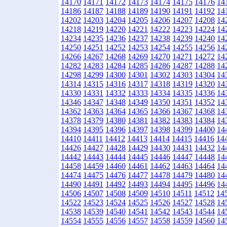
14170
14171
14172
14173
14174
14175
14176
14
14186
14187
14188
14189
14190
14191
14192
14
14202
14203
14204
14205
14206
14207
14208
14
14218
14219
14220
14221
14222
14223
14224
14
14234
14235
14236
14237
14238
14239
14240
14
14250
14251
14252
14253
14254
14255
14256
14
14266
14267
14268
14269
14270
14271
14272
14
14282
14283
14284
14285
14286
14287
14288
14
14298
14299
14300
14301
14302
14303
14304
14
14314
14315
14316
14317
14318
14319
14320
14
14330
14331
14332
14333
14334
14335
14336
14
14346
14347
14348
14349
14350
14351
14352
14
14362
14363
14364
14365
14366
14367
14368
14
14378
14379
14380
14381
14382
14383
14384
14
14394
14395
14396
14397
14398
14399
14400
14
14410
14411
14412
14413
14414
14415
14416
14
14426
14427
14428
14429
14430
14431
14432
14
14442
14443
14444
14445
14446
14447
14448
14
14458
14459
14460
14461
14462
14463
14464
14
14474
14475
14476
14477
14478
14479
14480
14
14490
14491
14492
14493
14494
14495
14496
14
14506
14507
14508
14509
14510
14511
14512
14
14522
14523
14524
14525
14526
14527
14528
14
14538
14539
14540
14541
14542
14543
14544
14
14554
14555
14556
14557
14558
14559
14560
14