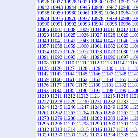
10926
10927
10928
10929
10930
10931
10932
10
10942
10943
10944
10945
10946
10947
10948
10
10958
10959
10960
10961
10962
10963
10964
10
10974
10975
10976
10977
10978
10979
10980
10
10990
10991
10992
10993
10994
10995
10996
10
11006
11007
11008
11009
11010
11011
11012
110
11023
11024
11025
11026
11027
11028
11029
110
11040
11041
11042
11043
11044
11045
11046
110
11057
11058
11059
11060
11061
11062
11063
110
11074
11075
11076
11077
11078
11079
11080
110
11091
11092
11093
11094
11095
11096
11097
110
11108
11109
11110
11111
11112
11113
11114
11115
11125
11126
11127
11128
11129
11130
11131
1113
11142
11143
11144
11145
11146
11147
11148
1114
11159
11160
11161
11162
11163
11164
11165
1116
11176
11177
11178
11179
11180
11181
11182
1118
11193
11194
11195
11196
11197
11198
11199
1120
11210
11211
11212
11213
11214
11215
11216
112
11227
11228
11229
11230
11231
11232
11233
112
11244
11245
11246
11247
11248
11249
11250
112
11261
11262
11263
11264
11265
11266
11267
112
11278
11279
11280
11281
11282
11283
11284
112
11295
11296
11297
11298
11299
11300
11301
113
11312
11313
11314
11315
11316
11317
11318
113
11329
11330
11331
11332
11333
11334
11335
113