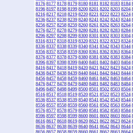
8176
8177
8178
8179
8180
8181
8182
8183
8184
8196
8197
8198
8199
8200
8201
8202
8203
8204
8216
8217
8218
8219
8220
8221
8222
8223
8224
8236
8237
8238
8239
8240
8241
8242
8243
8244
8256
8257
8258
8259
8260
8261
8262
8263
8264
8276
8277
8278
8279
8280
8281
8282
8283
8284
8296
8297
8298
8299
8300
8301
8302
8303
8304
8316
8317
8318
8319
8320
8321
8322
8323
8324
8336
8337
8338
8339
8340
8341
8342
8343
8344
8356
8357
8358
8359
8360
8361
8362
8363
8364
8376
8377
8378
8379
8380
8381
8382
8383
8384
8396
8397
8398
8399
8400
8401
8402
8403
8404
8416
8417
8418
8419
8420
8421
8422
8423
8424
8436
8437
8438
8439
8440
8441
8442
8443
8444
8456
8457
8458
8459
8460
8461
8462
8463
8464
8476
8477
8478
8479
8480
8481
8482
8483
8484
8496
8497
8498
8499
8500
8501
8502
8503
8504
8516
8517
8518
8519
8520
8521
8522
8523
8524
8536
8537
8538
8539
8540
8541
8542
8543
8544
8556
8557
8558
8559
8560
8561
8562
8563
8564
8576
8577
8578
8579
8580
8581
8582
8583
8584
8596
8597
8598
8599
8600
8601
8602
8603
8604
8616
8617
8618
8619
8620
8621
8622
8623
8624
8636
8637
8638
8639
8640
8641
8642
8643
8644
8656
8657
8658
8659
8660
8661
8662
8663
8664