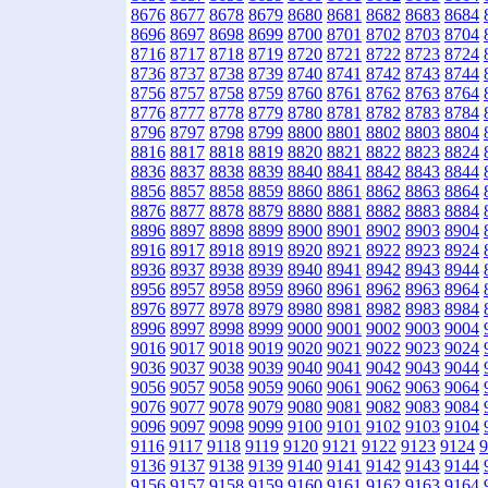
8676
8677
8678
8679
8680
8681
8682
8683
8684
8696
8697
8698
8699
8700
8701
8702
8703
8704
8716
8717
8718
8719
8720
8721
8722
8723
8724
8736
8737
8738
8739
8740
8741
8742
8743
8744
8756
8757
8758
8759
8760
8761
8762
8763
8764
8776
8777
8778
8779
8780
8781
8782
8783
8784
8796
8797
8798
8799
8800
8801
8802
8803
8804
8816
8817
8818
8819
8820
8821
8822
8823
8824
8836
8837
8838
8839
8840
8841
8842
8843
8844
8856
8857
8858
8859
8860
8861
8862
8863
8864
8876
8877
8878
8879
8880
8881
8882
8883
8884
8896
8897
8898
8899
8900
8901
8902
8903
8904
8916
8917
8918
8919
8920
8921
8922
8923
8924
8936
8937
8938
8939
8940
8941
8942
8943
8944
8956
8957
8958
8959
8960
8961
8962
8963
8964
8976
8977
8978
8979
8980
8981
8982
8983
8984
8996
8997
8998
8999
9000
9001
9002
9003
9004
9016
9017
9018
9019
9020
9021
9022
9023
9024
9036
9037
9038
9039
9040
9041
9042
9043
9044
9056
9057
9058
9059
9060
9061
9062
9063
9064
9076
9077
9078
9079
9080
9081
9082
9083
9084
9096
9097
9098
9099
9100
9101
9102
9103
9104
9116
9117
9118
9119
9120
9121
9122
9123
9124
9
9136
9137
9138
9139
9140
9141
9142
9143
9144
9156
9157
9158
9159
9160
9161
9162
9163
9164