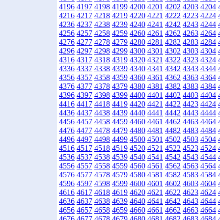
4196
4197
4198
4199
4200
4201
4202
4203
4204
4216
4217
4218
4219
4220
4221
4222
4223
4224
4236
4237
4238
4239
4240
4241
4242
4243
4244
4256
4257
4258
4259
4260
4261
4262
4263
4264
4276
4277
4278
4279
4280
4281
4282
4283
4284
4296
4297
4298
4299
4300
4301
4302
4303
4304
4316
4317
4318
4319
4320
4321
4322
4323
4324
4336
4337
4338
4339
4340
4341
4342
4343
4344
4356
4357
4358
4359
4360
4361
4362
4363
4364
4376
4377
4378
4379
4380
4381
4382
4383
4384
4396
4397
4398
4399
4400
4401
4402
4403
4404
4416
4417
4418
4419
4420
4421
4422
4423
4424
4436
4437
4438
4439
4440
4441
4442
4443
4444
4456
4457
4458
4459
4460
4461
4462
4463
4464
4476
4477
4478
4479
4480
4481
4482
4483
4484
4496
4497
4498
4499
4500
4501
4502
4503
4504
4516
4517
4518
4519
4520
4521
4522
4523
4524
4536
4537
4538
4539
4540
4541
4542
4543
4544
4556
4557
4558
4559
4560
4561
4562
4563
4564
4576
4577
4578
4579
4580
4581
4582
4583
4584
4596
4597
4598
4599
4600
4601
4602
4603
4604
4616
4617
4618
4619
4620
4621
4622
4623
4624
4636
4637
4638
4639
4640
4641
4642
4643
4644
4656
4657
4658
4659
4660
4661
4662
4663
4664
4676
4677
4678
4679
4680
4681
4682
4683
4684