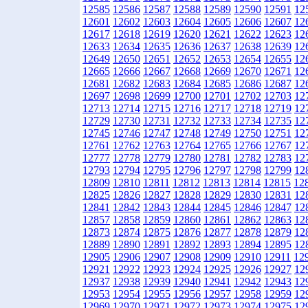
12585
12586
12587
12588
12589
12590
12591
12
12601
12602
12603
12604
12605
12606
12607
12
12617
12618
12619
12620
12621
12622
12623
12
12633
12634
12635
12636
12637
12638
12639
12
12649
12650
12651
12652
12653
12654
12655
12
12665
12666
12667
12668
12669
12670
12671
12
12681
12682
12683
12684
12685
12686
12687
12
12697
12698
12699
12700
12701
12702
12703
12
12713
12714
12715
12716
12717
12718
12719
12
12729
12730
12731
12732
12733
12734
12735
12
12745
12746
12747
12748
12749
12750
12751
12
12761
12762
12763
12764
12765
12766
12767
12
12777
12778
12779
12780
12781
12782
12783
12
12793
12794
12795
12796
12797
12798
12799
12
12809
12810
12811
12812
12813
12814
12815
12
12825
12826
12827
12828
12829
12830
12831
12
12841
12842
12843
12844
12845
12846
12847
12
12857
12858
12859
12860
12861
12862
12863
12
12873
12874
12875
12876
12877
12878
12879
12
12889
12890
12891
12892
12893
12894
12895
12
12905
12906
12907
12908
12909
12910
12911
12
12921
12922
12923
12924
12925
12926
12927
12
12937
12938
12939
12940
12941
12942
12943
12
12953
12954
12955
12956
12957
12958
12959
12
12969
12970
12971
12972
12973
12974
12975
12