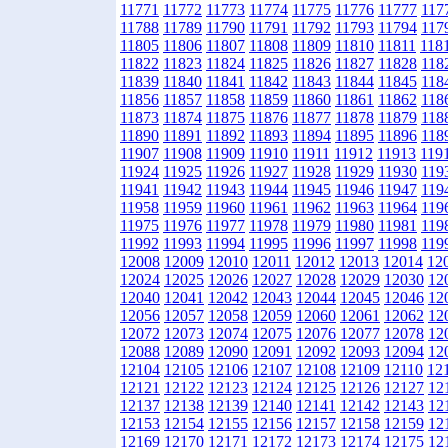
11771
11772
11773
11774
11775
11776
11777
117
11788
11789
11790
11791
11792
11793
11794
117
11805
11806
11807
11808
11809
11810
11811
118
11822
11823
11824
11825
11826
11827
11828
118
11839
11840
11841
11842
11843
11844
11845
118
11856
11857
11858
11859
11860
11861
11862
118
11873
11874
11875
11876
11877
11878
11879
118
11890
11891
11892
11893
11894
11895
11896
118
11907
11908
11909
11910
11911
11912
11913
119
11924
11925
11926
11927
11928
11929
11930
119
11941
11942
11943
11944
11945
11946
11947
119
11958
11959
11960
11961
11962
11963
11964
119
11975
11976
11977
11978
11979
11980
11981
119
11992
11993
11994
11995
11996
11997
11998
119
12008
12009
12010
12011
12012
12013
12014
12
12024
12025
12026
12027
12028
12029
12030
12
12040
12041
12042
12043
12044
12045
12046
12
12056
12057
12058
12059
12060
12061
12062
12
12072
12073
12074
12075
12076
12077
12078
12
12088
12089
12090
12091
12092
12093
12094
12
12104
12105
12106
12107
12108
12109
12110
12
12121
12122
12123
12124
12125
12126
12127
12
12137
12138
12139
12140
12141
12142
12143
12
12153
12154
12155
12156
12157
12158
12159
12
12169
12170
12171
12172
12173
12174
12175
12