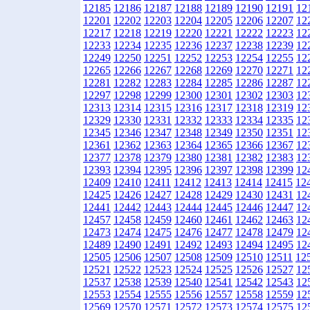
12185
12186
12187
12188
12189
12190
12191
12
12201
12202
12203
12204
12205
12206
12207
12
12217
12218
12219
12220
12221
12222
12223
12
12233
12234
12235
12236
12237
12238
12239
12
12249
12250
12251
12252
12253
12254
12255
12
12265
12266
12267
12268
12269
12270
12271
12
12281
12282
12283
12284
12285
12286
12287
12
12297
12298
12299
12300
12301
12302
12303
12
12313
12314
12315
12316
12317
12318
12319
12
12329
12330
12331
12332
12333
12334
12335
12
12345
12346
12347
12348
12349
12350
12351
12
12361
12362
12363
12364
12365
12366
12367
12
12377
12378
12379
12380
12381
12382
12383
12
12393
12394
12395
12396
12397
12398
12399
12
12409
12410
12411
12412
12413
12414
12415
12
12425
12426
12427
12428
12429
12430
12431
12
12441
12442
12443
12444
12445
12446
12447
12
12457
12458
12459
12460
12461
12462
12463
12
12473
12474
12475
12476
12477
12478
12479
12
12489
12490
12491
12492
12493
12494
12495
12
12505
12506
12507
12508
12509
12510
12511
12
12521
12522
12523
12524
12525
12526
12527
12
12537
12538
12539
12540
12541
12542
12543
12
12553
12554
12555
12556
12557
12558
12559
12
12569
12570
12571
12572
12573
12574
12575
12