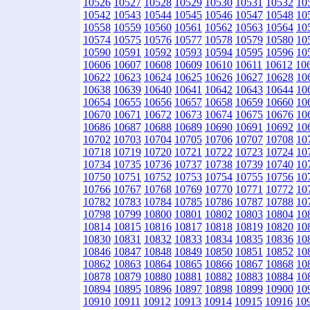
10526
10527
10528
10529
10530
10531
10532
10
10542
10543
10544
10545
10546
10547
10548
10
10558
10559
10560
10561
10562
10563
10564
10
10574
10575
10576
10577
10578
10579
10580
10
10590
10591
10592
10593
10594
10595
10596
10
10606
10607
10608
10609
10610
10611
10612
10
10622
10623
10624
10625
10626
10627
10628
10
10638
10639
10640
10641
10642
10643
10644
10
10654
10655
10656
10657
10658
10659
10660
10
10670
10671
10672
10673
10674
10675
10676
10
10686
10687
10688
10689
10690
10691
10692
10
10702
10703
10704
10705
10706
10707
10708
10
10718
10719
10720
10721
10722
10723
10724
10
10734
10735
10736
10737
10738
10739
10740
10
10750
10751
10752
10753
10754
10755
10756
10
10766
10767
10768
10769
10770
10771
10772
10
10782
10783
10784
10785
10786
10787
10788
10
10798
10799
10800
10801
10802
10803
10804
10
10814
10815
10816
10817
10818
10819
10820
10
10830
10831
10832
10833
10834
10835
10836
10
10846
10847
10848
10849
10850
10851
10852
10
10862
10863
10864
10865
10866
10867
10868
10
10878
10879
10880
10881
10882
10883
10884
10
10894
10895
10896
10897
10898
10899
10900
10
10910
10911
10912
10913
10914
10915
10916
10