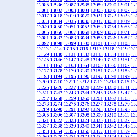
12985
12986
12987
12988
12989
12990
12991
12
13001
13002
13003
13004
13005
13006
13007
13
13017
13018
13019
13020
13021
13022
13023
13
13033
13034
13035
13036
13037
13038
13039
13
13049
13050
13051
13052
13053
13054
13055
13
13065
13066
13067
13068
13069
13070
13071
13
13081
13082
13083
13084
13085
13086
13087
13
13097
13098
13099
13100
13101
13102
13103
13
13113
13114
13115
13116
13117
13118
13119
131
13129
13130
13131
13132
13133
13134
13135
13
13145
13146
13147
13148
13149
13150
13151
13
13161
13162
13163
13164
13165
13166
13167
13
13177
13178
13179
13180
13181
13182
13183
13
13193
13194
13195
13196
13197
13198
13199
13
13209
13210
13211
13212
13213
13214
13215
13
13225
13226
13227
13228
13229
13230
13231
13
13241
13242
13243
13244
13245
13246
13247
13
13257
13258
13259
13260
13261
13262
13263
13
13273
13274
13275
13276
13277
13278
13279
13
13289
13290
13291
13292
13293
13294
13295
13
13305
13306
13307
13308
13309
13310
13311
13
13321
13322
13323
13324
13325
13326
13327
13
13337
13338
13339
13340
13341
13342
13343
13
13353
13354
13355
13356
13357
13358
13359
13
13369
13370
13371
13372
13373
13374
13375
13