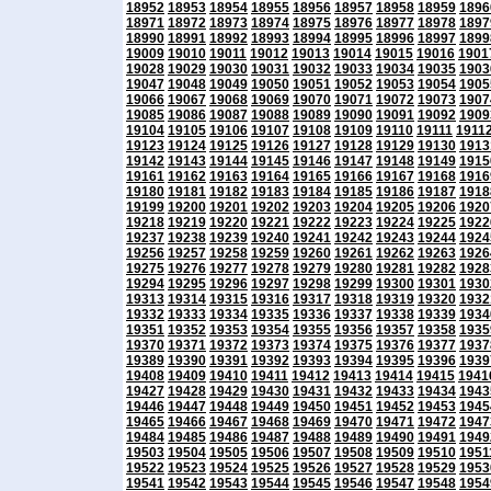
18952
18953
18954
18955
18956
18957
18958
18959
1896
18971
18972
18973
18974
18975
18976
18977
18978
1897
18990
18991
18992
18993
18994
18995
18996
18997
1899
19009
19010
19011
19012
19013
19014
19015
19016
1901
19028
19029
19030
19031
19032
19033
19034
19035
1903
19047
19048
19049
19050
19051
19052
19053
19054
1905
19066
19067
19068
19069
19070
19071
19072
19073
1907
19085
19086
19087
19088
19089
19090
19091
19092
1909
19104
19105
19106
19107
19108
19109
19110
19111
1911
19123
19124
19125
19126
19127
19128
19129
19130
1913
19142
19143
19144
19145
19146
19147
19148
19149
1915
19161
19162
19163
19164
19165
19166
19167
19168
1916
19180
19181
19182
19183
19184
19185
19186
19187
1918
19199
19200
19201
19202
19203
19204
19205
19206
1920
19218
19219
19220
19221
19222
19223
19224
19225
1922
19237
19238
19239
19240
19241
19242
19243
19244
1924
19256
19257
19258
19259
19260
19261
19262
19263
1926
19275
19276
19277
19278
19279
19280
19281
19282
1928
19294
19295
19296
19297
19298
19299
19300
19301
1930
19313
19314
19315
19316
19317
19318
19319
19320
1932
19332
19333
19334
19335
19336
19337
19338
19339
1934
19351
19352
19353
19354
19355
19356
19357
19358
1935
19370
19371
19372
19373
19374
19375
19376
19377
1937
19389
19390
19391
19392
19393
19394
19395
19396
1939
19408
19409
19410
19411
19412
19413
19414
19415
1941
19427
19428
19429
19430
19431
19432
19433
19434
1943
19446
19447
19448
19449
19450
19451
19452
19453
1945
19465
19466
19467
19468
19469
19470
19471
19472
1947
19484
19485
19486
19487
19488
19489
19490
19491
1949
19503
19504
19505
19506
19507
19508
19509
19510
1951
19522
19523
19524
19525
19526
19527
19528
19529
1953
19541
19542
19543
19544
19545
19546
19547
19548
1954