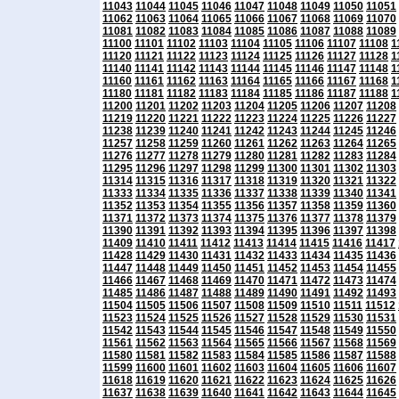
11043
11044
11045
11046
11047
11048
11049
11050
11051
11062
11063
11064
11065
11066
11067
11068
11069
11070
11081
11082
11083
11084
11085
11086
11087
11088
11089
11100
11101
11102
11103
11104
11105
11106
11107
11108
1
11120
11121
11122
11123
11124
11125
11126
11127
11128
1
11140
11141
11142
11143
11144
11145
11146
11147
11148
1
11160
11161
11162
11163
11164
11165
11166
11167
11168
1
11180
11181
11182
11183
11184
11185
11186
11187
11188
1
11200
11201
11202
11203
11204
11205
11206
11207
11208
11219
11220
11221
11222
11223
11224
11225
11226
11227
11238
11239
11240
11241
11242
11243
11244
11245
11246
11257
11258
11259
11260
11261
11262
11263
11264
11265
11276
11277
11278
11279
11280
11281
11282
11283
11284
11295
11296
11297
11298
11299
11300
11301
11302
11303
11314
11315
11316
11317
11318
11319
11320
11321
11322
11333
11334
11335
11336
11337
11338
11339
11340
11341
11352
11353
11354
11355
11356
11357
11358
11359
11360
11371
11372
11373
11374
11375
11376
11377
11378
11379
11390
11391
11392
11393
11394
11395
11396
11397
11398
11409
11410
11411
11412
11413
11414
11415
11416
11417
11428
11429
11430
11431
11432
11433
11434
11435
11436
11447
11448
11449
11450
11451
11452
11453
11454
11455
11466
11467
11468
11469
11470
11471
11472
11473
11474
11485
11486
11487
11488
11489
11490
11491
11492
11493
11504
11505
11506
11507
11508
11509
11510
11511
11512
11523
11524
11525
11526
11527
11528
11529
11530
11531
11542
11543
11544
11545
11546
11547
11548
11549
11550
11561
11562
11563
11564
11565
11566
11567
11568
11569
11580
11581
11582
11583
11584
11585
11586
11587
11588
11599
11600
11601
11602
11603
11604
11605
11606
11607
11618
11619
11620
11621
11622
11623
11624
11625
11626
11637
11638
11639
11640
11641
11642
11643
11644
11645