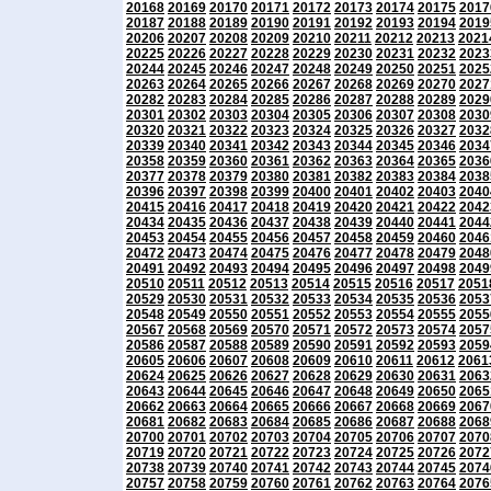
20168
20169
20170
20171
20172
20173
20174
20175
2017
20187
20188
20189
20190
20191
20192
20193
20194
2019
20206
20207
20208
20209
20210
20211
20212
20213
2021
20225
20226
20227
20228
20229
20230
20231
20232
2023
20244
20245
20246
20247
20248
20249
20250
20251
2025
20263
20264
20265
20266
20267
20268
20269
20270
2027
20282
20283
20284
20285
20286
20287
20288
20289
2029
20301
20302
20303
20304
20305
20306
20307
20308
2030
20320
20321
20322
20323
20324
20325
20326
20327
2032
20339
20340
20341
20342
20343
20344
20345
20346
2034
20358
20359
20360
20361
20362
20363
20364
20365
2036
20377
20378
20379
20380
20381
20382
20383
20384
2038
20396
20397
20398
20399
20400
20401
20402
20403
2040
20415
20416
20417
20418
20419
20420
20421
20422
2042
20434
20435
20436
20437
20438
20439
20440
20441
2044
20453
20454
20455
20456
20457
20458
20459
20460
2046
20472
20473
20474
20475
20476
20477
20478
20479
2048
20491
20492
20493
20494
20495
20496
20497
20498
2049
20510
20511
20512
20513
20514
20515
20516
20517
2051
20529
20530
20531
20532
20533
20534
20535
20536
2053
20548
20549
20550
20551
20552
20553
20554
20555
2055
20567
20568
20569
20570
20571
20572
20573
20574
2057
20586
20587
20588
20589
20590
20591
20592
20593
2059
20605
20606
20607
20608
20609
20610
20611
20612
2061
20624
20625
20626
20627
20628
20629
20630
20631
2063
20643
20644
20645
20646
20647
20648
20649
20650
2065
20662
20663
20664
20665
20666
20667
20668
20669
2067
20681
20682
20683
20684
20685
20686
20687
20688
2068
20700
20701
20702
20703
20704
20705
20706
20707
2070
20719
20720
20721
20722
20723
20724
20725
20726
2072
20738
20739
20740
20741
20742
20743
20744
20745
2074
20757
20758
20759
20760
20761
20762
20763
20764
2076