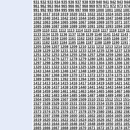
931
932
933
934
935
936
937
938
939
940
941
942
943
944
961
962
963
964
965
966
967
968
969
970
971
972
973
974
991
992
993
994
995
996
997
998
999
1000
1001
1002
100
1016
1017
1018
1019
1020
1021
1022
1023
1024
1025
102
1039
1040
1041
1042
1043
1044
1045
1046
1047
1048
104
1062
1063
1064
1065
1066
1067
1068
1069
1070
1071
107
1085
1086
1087
1088
1089
1090
1091
1092
1093
1094
109
1109
1110
1111
1112
1113
1114
1115
1116
1117
1118
1119
11
1133
1134
1135
1136
1137
1138
1139
1140
1141
1142
1143
1157
1158
1159
1160
1161
1162
1163
1164
1165
1166
1167
1181
1182
1183
1184
1185
1186
1187
1188
1189
1190
1191
1205
1206
1207
1208
1209
1210
1211
1212
1213
1214
121
1228
1229
1230
1231
1232
1233
1234
1235
1236
1237
123
1251
1252
1253
1254
1255
1256
1257
1258
1259
1260
126
1274
1275
1276
1277
1278
1279
1280
1281
1282
1283
128
1297
1298
1299
1300
1301
1302
1303
1304
1305
1306
130
1320
1321
1322
1323
1324
1325
1326
1327
1328
1329
133
1343
1344
1345
1346
1347
1348
1349
1350
1351
1352
135
1366
1367
1368
1369
1370
1371
1372
1373
1374
1375
137
1389
1390
1391
1392
1393
1394
1395
1396
1397
1398
139
1412
1413
1414
1415
1416
1417
1418
1419
1420
1421
142
1435
1436
1437
1438
1439
1440
1441
1442
1443
1444
144
1458
1459
1460
1461
1462
1463
1464
1465
1466
1467
146
1481
1482
1483
1484
1485
1486
1487
1488
1489
1490
149
1504
1505
1506
1507
1508
1509
1510
1511
1512
1513
151
1527
1528
1529
1530
1531
1532
1533
1534
1535
1536
153
1550
1551
1552
1553
1554
1555
1556
1557
1558
1559
156
1573
1574
1575
1576
1577
1578
1579
1580
1581
1582
158
1596
1597
1598
1599
1600
1601
1602
1603
1604
1605
160
1619
1620
1621
1622
1623
1624
1625
1626
1627
1628
162
1642
1643
1644
1645
1646
1647
1648
1649
1650
1651
165
1665
1666
1667
1668
1669
1670
1671
1672
1673
1674
167