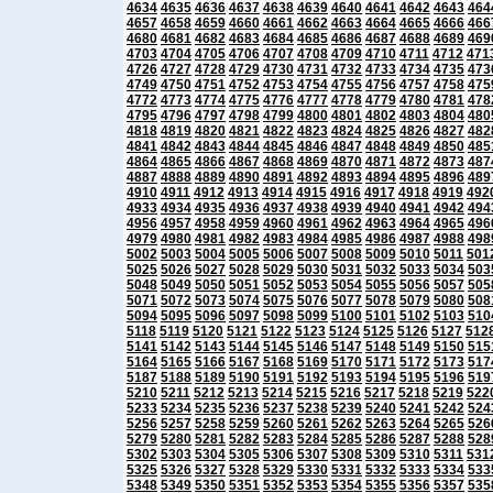
4634
4635
4636
4637
4638
4639
4640
4641
4642
4643
464
4657
4658
4659
4660
4661
4662
4663
4664
4665
4666
466
4680
4681
4682
4683
4684
4685
4686
4687
4688
4689
469
4703
4704
4705
4706
4707
4708
4709
4710
4711
4712
471
4726
4727
4728
4729
4730
4731
4732
4733
4734
4735
473
4749
4750
4751
4752
4753
4754
4755
4756
4757
4758
475
4772
4773
4774
4775
4776
4777
4778
4779
4780
4781
478
4795
4796
4797
4798
4799
4800
4801
4802
4803
4804
480
4818
4819
4820
4821
4822
4823
4824
4825
4826
4827
482
4841
4842
4843
4844
4845
4846
4847
4848
4849
4850
485
4864
4865
4866
4867
4868
4869
4870
4871
4872
4873
487
4887
4888
4889
4890
4891
4892
4893
4894
4895
4896
489
4910
4911
4912
4913
4914
4915
4916
4917
4918
4919
492
4933
4934
4935
4936
4937
4938
4939
4940
4941
4942
494
4956
4957
4958
4959
4960
4961
4962
4963
4964
4965
496
4979
4980
4981
4982
4983
4984
4985
4986
4987
4988
498
5002
5003
5004
5005
5006
5007
5008
5009
5010
5011
501
5025
5026
5027
5028
5029
5030
5031
5032
5033
5034
503
5048
5049
5050
5051
5052
5053
5054
5055
5056
5057
505
5071
5072
5073
5074
5075
5076
5077
5078
5079
5080
508
5094
5095
5096
5097
5098
5099
5100
5101
5102
5103
510
5118
5119
5120
5121
5122
5123
5124
5125
5126
5127
512
5141
5142
5143
5144
5145
5146
5147
5148
5149
5150
515
5164
5165
5166
5167
5168
5169
5170
5171
5172
5173
517
5187
5188
5189
5190
5191
5192
5193
5194
5195
5196
519
5210
5211
5212
5213
5214
5215
5216
5217
5218
5219
522
5233
5234
5235
5236
5237
5238
5239
5240
5241
5242
524
5256
5257
5258
5259
5260
5261
5262
5263
5264
5265
526
5279
5280
5281
5282
5283
5284
5285
5286
5287
5288
528
5302
5303
5304
5305
5306
5307
5308
5309
5310
5311
531
5325
5326
5327
5328
5329
5330
5331
5332
5333
5334
533
5348
5349
5350
5351
5352
5353
5354
5355
5356
5357
535