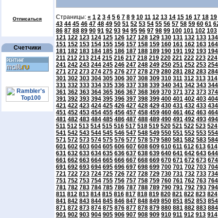
Страницы:
«
1
2
3
4
5
6
7
8
9
10
11
12
13
14
15
16
17
18
19
Отписаться
43
44
45
46
47
48
49
50
51
52
53
54
55
56
57
58
59
60
61
6
86
87
88
89
90
91
92
93
94
95
96
97
98
99
100
101
102
103
121
122
123
124
125
126
127
128
129
130
131
132
133
134
151
152
153
154
155
156
157
158
159
160
161
162
163
164
Счетчики
181
182
183
184
185
186
187
188
189
190
191
192
193
194
211
212
213
214
215
216
217
218
219
220
221
222
223
224
241
242
243
244
245
246
247
248
249
250
251
252
253
254
271
272
273
274
275
276
277
278
279
280
281
282
283
284
301
302
303
304
305
306
307
308
309
310
311
312
313
314
331
332
333
334
335
336
337
338
339
340
341
342
343
344
361
362
363
364
365
366
367
368
369
370
371
372
373
374
391
392
393
394
395
396
397
398
399
400
401
402
403
404
421
422
423
424
425
426
427
428
429
430
431
432
433
434
451
452
453
454
455
456
457
458
459
460
461
462
463
464
481
482
483
484
485
486
487
488
489
490
491
492
493
494
511
512
513
514
515
516
517
518
519
520
521
522
523
524
541
542
543
544
545
546
547
548
549
550
551
552
553
554
571
572
573
574
575
576
577
578
579
580
581
582
583
584
601
602
603
604
605
606
607
608
609
610
611
612
613
614
631
632
633
634
635
636
637
638
639
640
641
642
643
644
661
662
663
664
665
666
667
668
669
670
671
672
673
674
691
692
693
694
695
696
697
698
699
700
701
702
703
704
721
722
723
724
725
726
727
728
729
730
731
732
733
734
751
752
753
754
755
756
757
758
759
760
761
762
763
764
781
782
783
784
785
786
787
788
789
790
791
792
793
794
811
812
813
814
815
816
817
818
819
820
821
822
823
824
841
842
843
844
845
846
847
848
849
850
851
852
853
854
871
872
873
874
875
876
877
878
879
880
881
882
883
884
901
902
903
904
905
906
907
908
909
910
911
912
913
914