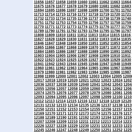
11656
11657
11658
11659
11660
11661
11662
11663
11664
11675
11676
11677
11678
11679
11680
11681
11682
11683
11694
11695
11696
11697
11698
11699
11700
11701
11702
11713
11714
11715
11716
11717
11718
11719
11720
11721
11732
11733
11734
11735
11736
11737
11738
11739
11740
11751
11752
11753
11754
11755
11756
11757
11758
11759
11770
11771
11772
11773
11774
11775
11776
11777
11778
11789
11790
11791
11792
11793
11794
11795
11796
11797
11808
11809
11810
11811
11812
11813
11814
11815
11816
11827
11828
11829
11830
11831
11832
11833
11834
11835
11846
11847
11848
11849
11850
11851
11852
11853
11854
11865
11866
11867
11868
11869
11870
11871
11872
11873
11884
11885
11886
11887
11888
11889
11890
11891
11892
11903
11904
11905
11906
11907
11908
11909
11910
11911
11922
11923
11924
11925
11926
11927
11928
11929
11930
11941
11942
11943
11944
11945
11946
11947
11948
11949
11960
11961
11962
11963
11964
11965
11966
11967
11968
11979
11980
11981
11982
11983
11984
11985
11986
11987
11998
11999
12000
12001
12002
12003
12004
12005
1200
12017
12018
12019
12020
12021
12022
12023
12024
1202
12036
12037
12038
12039
12040
12041
12042
12043
1204
12055
12056
12057
12058
12059
12060
12061
12062
1206
12074
12075
12076
12077
12078
12079
12080
12081
1208
12093
12094
12095
12096
12097
12098
12099
12100
1210
12112
12113
12114
12115
12116
12117
12118
12119
12120
12131
12132
12133
12134
12135
12136
12137
12138
1213
12150
12151
12152
12153
12154
12155
12156
12157
1215
12169
12170
12171
12172
12173
12174
12175
12176
1217
12188
12189
12190
12191
12192
12193
12194
12195
1219
12207
12208
12209
12210
12211
12212
12213
12214
1221
12226
12227
12228
12229
12230
12231
12232
12233
1223
12245
12246
12247
12248
12249
12250
12251
12252
1225