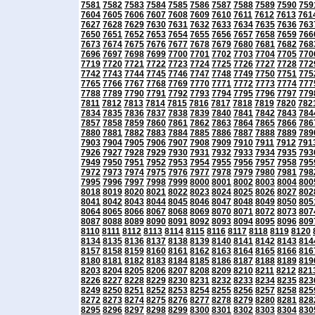
7581
7582
7583
7584
7585
7586
7587
7588
7589
7590
759
7604
7605
7606
7607
7608
7609
7610
7611
7612
7613
761
7627
7628
7629
7630
7631
7632
7633
7634
7635
7636
763
7650
7651
7652
7653
7654
7655
7656
7657
7658
7659
766
7673
7674
7675
7676
7677
7678
7679
7680
7681
7682
768
7696
7697
7698
7699
7700
7701
7702
7703
7704
7705
770
7719
7720
7721
7722
7723
7724
7725
7726
7727
7728
772
7742
7743
7744
7745
7746
7747
7748
7749
7750
7751
775
7765
7766
7767
7768
7769
7770
7771
7772
7773
7774
777
7788
7789
7790
7791
7792
7793
7794
7795
7796
7797
779
7811
7812
7813
7814
7815
7816
7817
7818
7819
7820
782
7834
7835
7836
7837
7838
7839
7840
7841
7842
7843
784
7857
7858
7859
7860
7861
7862
7863
7864
7865
7866
786
7880
7881
7882
7883
7884
7885
7886
7887
7888
7889
789
7903
7904
7905
7906
7907
7908
7909
7910
7911
7912
791
7926
7927
7928
7929
7930
7931
7932
7933
7934
7935
793
7949
7950
7951
7952
7953
7954
7955
7956
7957
7958
795
7972
7973
7974
7975
7976
7977
7978
7979
7980
7981
798
7995
7996
7997
7998
7999
8000
8001
8002
8003
8004
800
8018
8019
8020
8021
8022
8023
8024
8025
8026
8027
802
8041
8042
8043
8044
8045
8046
8047
8048
8049
8050
805
8064
8065
8066
8067
8068
8069
8070
8071
8072
8073
807
8087
8088
8089
8090
8091
8092
8093
8094
8095
8096
809
8110
8111
8112
8113
8114
8115
8116
8117
8118
8119
8120
8134
8135
8136
8137
8138
8139
8140
8141
8142
8143
814
8157
8158
8159
8160
8161
8162
8163
8164
8165
8166
816
8180
8181
8182
8183
8184
8185
8186
8187
8188
8189
819
8203
8204
8205
8206
8207
8208
8209
8210
8211
8212
821
8226
8227
8228
8229
8230
8231
8232
8233
8234
8235
823
8249
8250
8251
8252
8253
8254
8255
8256
8257
8258
825
8272
8273
8274
8275
8276
8277
8278
8279
8280
8281
828
8295
8296
8297
8298
8299
8300
8301
8302
8303
8304
830