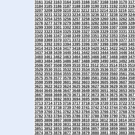
3161
3162
3163
3164
3165
3166
3167
3168
3169
3170
317
3184
3185
3186
3187
3188
3189
3190
3191
3192
3193
319
3207
3208
3209
3210
3211
3212
3213
3214
3215
3216
321
3230
3231
3232
3233
3234
3235
3236
3237
3238
3239
324
3253
3254
3255
3256
3257
3258
3259
3260
3261
3262
326
3276
3277
3278
3279
3280
3281
3282
3283
3284
3285
328
3299
3300
3301
3302
3303
3304
3305
3306
3307
3308
330
3322
3323
3324
3325
3326
3327
3328
3329
3330
3331
333
3345
3346
3347
3348
3349
3350
3351
3352
3353
3354
335
3368
3369
3370
3371
3372
3373
3374
3375
3376
3377
337
3391
3392
3393
3394
3395
3396
3397
3398
3399
3400
340
3414
3415
3416
3417
3418
3419
3420
3421
3422
3423
342
3437
3438
3439
3440
3441
3442
3443
3444
3445
3446
344
3460
3461
3462
3463
3464
3465
3466
3467
3468
3469
347
3483
3484
3485
3486
3487
3488
3489
3490
3491
3492
349
3506
3507
3508
3509
3510
3511
3512
3513
3514
3515
351
3529
3530
3531
3532
3533
3534
3535
3536
3537
3538
353
3552
3553
3554
3555
3556
3557
3558
3559
3560
3561
356
3575
3576
3577
3578
3579
3580
3581
3582
3583
3584
358
3598
3599
3600
3601
3602
3603
3604
3605
3606
3607
360
3621
3622
3623
3624
3625
3626
3627
3628
3629
3630
363
3644
3645
3646
3647
3648
3649
3650
3651
3652
3653
365
3667
3668
3669
3670
3671
3672
3673
3674
3675
3676
367
3690
3691
3692
3693
3694
3695
3696
3697
3698
3699
370
3713
3714
3715
3716
3717
3718
3719
3720
3721
3722
372
3736
3737
3738
3739
3740
3741
3742
3743
3744
3745
374
3759
3760
3761
3762
3763
3764
3765
3766
3767
3768
376
3782
3783
3784
3785
3786
3787
3788
3789
3790
3791
379
3805
3806
3807
3808
3809
3810
3811
3812
3813
3814
381
3828
3829
3830
3831
3832
3833
3834
3835
3836
3837
383
3851
3852
3853
3854
3855
3856
3857
3858
3859
3860
386
3874
3875
3876
3877
3878
3879
3880
3881
3882
3883
388