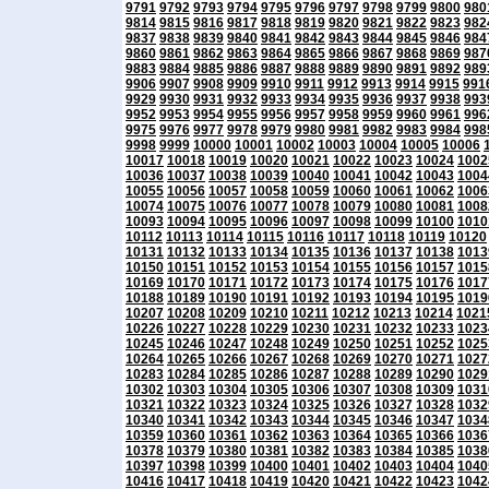
9791
9792
9793
9794
9795
9796
9797
9798
9799
9800
980
9814
9815
9816
9817
9818
9819
9820
9821
9822
9823
982
9837
9838
9839
9840
9841
9842
9843
9844
9845
9846
984
9860
9861
9862
9863
9864
9865
9866
9867
9868
9869
987
9883
9884
9885
9886
9887
9888
9889
9890
9891
9892
989
9906
9907
9908
9909
9910
9911
9912
9913
9914
9915
991
9929
9930
9931
9932
9933
9934
9935
9936
9937
9938
993
9952
9953
9954
9955
9956
9957
9958
9959
9960
9961
996
9975
9976
9977
9978
9979
9980
9981
9982
9983
9984
998
9998
9999
10000
10001
10002
10003
10004
10005
10006
10017
10018
10019
10020
10021
10022
10023
10024
1002
10036
10037
10038
10039
10040
10041
10042
10043
1004
10055
10056
10057
10058
10059
10060
10061
10062
1006
10074
10075
10076
10077
10078
10079
10080
10081
1008
10093
10094
10095
10096
10097
10098
10099
10100
1010
10112
10113
10114
10115
10116
10117
10118
10119
10120
10131
10132
10133
10134
10135
10136
10137
10138
1013
10150
10151
10152
10153
10154
10155
10156
10157
1015
10169
10170
10171
10172
10173
10174
10175
10176
1017
10188
10189
10190
10191
10192
10193
10194
10195
1019
10207
10208
10209
10210
10211
10212
10213
10214
1021
10226
10227
10228
10229
10230
10231
10232
10233
1023
10245
10246
10247
10248
10249
10250
10251
10252
1025
10264
10265
10266
10267
10268
10269
10270
10271
1027
10283
10284
10285
10286
10287
10288
10289
10290
1029
10302
10303
10304
10305
10306
10307
10308
10309
1031
10321
10322
10323
10324
10325
10326
10327
10328
1032
10340
10341
10342
10343
10344
10345
10346
10347
1034
10359
10360
10361
10362
10363
10364
10365
10366
1036
10378
10379
10380
10381
10382
10383
10384
10385
1038
10397
10398
10399
10400
10401
10402
10403
10404
1040
10416
10417
10418
10419
10420
10421
10422
10423
1042