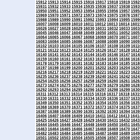
15912
15913
15914
15915
15916
15917
15918
15919
1592
15931
15932
15933
15934
15935
15936
15937
15938
1593
15950
15951
15952
15953
15954
15955
15956
15957
1595
15969
15970
15971
15972
15973
15974
15975
15976
1597
15988
15989
15990
15991
15992
15993
15994
15995
1599
16007
16008
16009
16010
16011
16012
16013
16014
1601
16026
16027
16028
16029
16030
16031
16032
16033
1603
16045
16046
16047
16048
16049
16050
16051
16052
1605
16064
16065
16066
16067
16068
16069
16070
16071
1607
16083
16084
16085
16086
16087
16088
16089
16090
1609
16102
16103
16104
16105
16106
16107
16108
16109
1611
16121
16122
16123
16124
16125
16126
16127
16128
1612
16140
16141
16142
16143
16144
16145
16146
16147
1614
16159
16160
16161
16162
16163
16164
16165
16166
1616
16178
16179
16180
16181
16182
16183
16184
16185
1618
16197
16198
16199
16200
16201
16202
16203
16204
1620
16216
16217
16218
16219
16220
16221
16222
16223
1622
16235
16236
16237
16238
16239
16240
16241
16242
1624
16254
16255
16256
16257
16258
16259
16260
16261
1626
16273
16274
16275
16276
16277
16278
16279
16280
1628
16292
16293
16294
16295
16296
16297
16298
16299
1630
16311
16312
16313
16314
16315
16316
16317
16318
1631
16330
16331
16332
16333
16334
16335
16336
16337
1633
16349
16350
16351
16352
16353
16354
16355
16356
1635
16368
16369
16370
16371
16372
16373
16374
16375
1637
16387
16388
16389
16390
16391
16392
16393
16394
1639
16406
16407
16408
16409
16410
16411
16412
16413
1641
16425
16426
16427
16428
16429
16430
16431
16432
1643
16444
16445
16446
16447
16448
16449
16450
16451
1645
16463
16464
16465
16466
16467
16468
16469
16470
1647
16482
16483
16484
16485
16486
16487
16488
16489
1649
16501
16502
16503
16504
16505
16506
16507
16508
1650