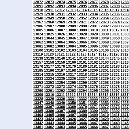
12872
12873
12874
12875
12876
12877
12878
12879
1288
12891
12892
12893
12894
12895
12896
12897
12898
1289
12910
12911
12912
12913
12914
12915
12916
12917
1291
12929
12930
12931
12932
12933
12934
12935
12936
1293
12948
12949
12950
12951
12952
12953
12954
12955
1295
12967
12968
12969
12970
12971
12972
12973
12974
1297
12986
12987
12988
12989
12990
12991
12992
12993
1299
13005
13006
13007
13008
13009
13010
13011
13012
1301
13024
13025
13026
13027
13028
13029
13030
13031
1303
13043
13044
13045
13046
13047
13048
13049
13050
1305
13062
13063
13064
13065
13066
13067
13068
13069
1307
13081
13082
13083
13084
13085
13086
13087
13088
1308
13100
13101
13102
13103
13104
13105
13106
13107
1310
13119
13120
13121
13122
13123
13124
13125
13126
1312
13138
13139
13140
13141
13142
13143
13144
13145
1314
13157
13158
13159
13160
13161
13162
13163
13164
1316
13176
13177
13178
13179
13180
13181
13182
13183
1318
13195
13196
13197
13198
13199
13200
13201
13202
1320
13214
13215
13216
13217
13218
13219
13220
13221
1322
13233
13234
13235
13236
13237
13238
13239
13240
1324
13252
13253
13254
13255
13256
13257
13258
13259
1326
13271
13272
13273
13274
13275
13276
13277
13278
1327
13290
13291
13292
13293
13294
13295
13296
13297
1329
13309
13310
13311
13312
13313
13314
13315
13316
1331
13328
13329
13330
13331
13332
13333
13334
13335
1333
13347
13348
13349
13350
13351
13352
13353
13354
1335
13366
13367
13368
13369
13370
13371
13372
13373
1337
13385
13386
13387
13388
13389
13390
13391
13392
1339
13404
13405
13406
13407
13408
13409
13410
13411
1341
13423
13424
13425
13426
13427
13428
13429
13430
1343
13442
13443
13444
13445
13446
13447
13448
13449
1345
13461
13462
13463
13464
13465
13466
13467
13468
1346