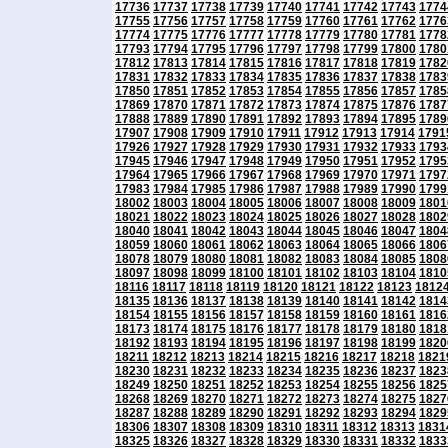
17736
17737
17738
17739
17740
17741
17742
17743
1774
17755
17756
17757
17758
17759
17760
17761
17762
1776
17774
17775
17776
17777
17778
17779
17780
17781
1778
17793
17794
17795
17796
17797
17798
17799
17800
1780
17812
17813
17814
17815
17816
17817
17818
17819
1782
17831
17832
17833
17834
17835
17836
17837
17838
1783
17850
17851
17852
17853
17854
17855
17856
17857
1785
17869
17870
17871
17872
17873
17874
17875
17876
1787
17888
17889
17890
17891
17892
17893
17894
17895
1789
17907
17908
17909
17910
17911
17912
17913
17914
1791
17926
17927
17928
17929
17930
17931
17932
17933
1793
17945
17946
17947
17948
17949
17950
17951
17952
1795
17964
17965
17966
17967
17968
17969
17970
17971
1797
17983
17984
17985
17986
17987
17988
17989
17990
1799
18002
18003
18004
18005
18006
18007
18008
18009
1801
18021
18022
18023
18024
18025
18026
18027
18028
1802
18040
18041
18042
18043
18044
18045
18046
18047
1804
18059
18060
18061
18062
18063
18064
18065
18066
1806
18078
18079
18080
18081
18082
18083
18084
18085
1808
18097
18098
18099
18100
18101
18102
18103
18104
1810
18116
18117
18118
18119
18120
18121
18122
18123
1812
18135
18136
18137
18138
18139
18140
18141
18142
1814
18154
18155
18156
18157
18158
18159
18160
18161
1816
18173
18174
18175
18176
18177
18178
18179
18180
1818
18192
18193
18194
18195
18196
18197
18198
18199
1820
18211
18212
18213
18214
18215
18216
18217
18218
1821
18230
18231
18232
18233
18234
18235
18236
18237
1823
18249
18250
18251
18252
18253
18254
18255
18256
1825
18268
18269
18270
18271
18272
18273
18274
18275
1827
18287
18288
18289
18290
18291
18292
18293
18294
1829
18306
18307
18308
18309
18310
18311
18312
18313
1831
18325
18326
18327
18328
18329
18330
18331
18332
1833