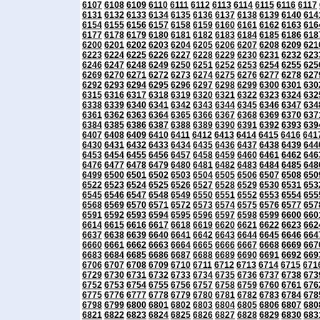
6107
6108
6109
6110
6111
6112
6113
6114
6115
6116
6117
6131
6132
6133
6134
6135
6136
6137
6138
6139
6140
614
6154
6155
6156
6157
6158
6159
6160
6161
6162
6163
616
6177
6178
6179
6180
6181
6182
6183
6184
6185
6186
618
6200
6201
6202
6203
6204
6205
6206
6207
6208
6209
621
6223
6224
6225
6226
6227
6228
6229
6230
6231
6232
623
6246
6247
6248
6249
6250
6251
6252
6253
6254
6255
625
6269
6270
6271
6272
6273
6274
6275
6276
6277
6278
627
6292
6293
6294
6295
6296
6297
6298
6299
6300
6301
630
6315
6316
6317
6318
6319
6320
6321
6322
6323
6324
632
6338
6339
6340
6341
6342
6343
6344
6345
6346
6347
634
6361
6362
6363
6364
6365
6366
6367
6368
6369
6370
637
6384
6385
6386
6387
6388
6389
6390
6391
6392
6393
639
6407
6408
6409
6410
6411
6412
6413
6414
6415
6416
641
6430
6431
6432
6433
6434
6435
6436
6437
6438
6439
644
6453
6454
6455
6456
6457
6458
6459
6460
6461
6462
646
6476
6477
6478
6479
6480
6481
6482
6483
6484
6485
648
6499
6500
6501
6502
6503
6504
6505
6506
6507
6508
650
6522
6523
6524
6525
6526
6527
6528
6529
6530
6531
653
6545
6546
6547
6548
6549
6550
6551
6552
6553
6554
655
6568
6569
6570
6571
6572
6573
6574
6575
6576
6577
657
6591
6592
6593
6594
6595
6596
6597
6598
6599
6600
660
6614
6615
6616
6617
6618
6619
6620
6621
6622
6623
662
6637
6638
6639
6640
6641
6642
6643
6644
6645
6646
664
6660
6661
6662
6663
6664
6665
6666
6667
6668
6669
667
6683
6684
6685
6686
6687
6688
6689
6690
6691
6692
669
6706
6707
6708
6709
6710
6711
6712
6713
6714
6715
671
6729
6730
6731
6732
6733
6734
6735
6736
6737
6738
673
6752
6753
6754
6755
6756
6757
6758
6759
6760
6761
676
6775
6776
6777
6778
6779
6780
6781
6782
6783
6784
678
6798
6799
6800
6801
6802
6803
6804
6805
6806
6807
680
6821
6822
6823
6824
6825
6826
6827
6828
6829
6830
683