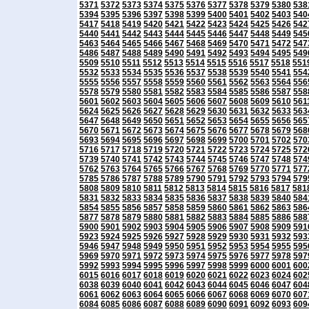
5371
5372
5373
5374
5375
5376
5377
5378
5379
5380
538
5394
5395
5396
5397
5398
5399
5400
5401
5402
5403
540
5417
5418
5419
5420
5421
5422
5423
5424
5425
5426
542
5440
5441
5442
5443
5444
5445
5446
5447
5448
5449
545
5463
5464
5465
5466
5467
5468
5469
5470
5471
5472
547
5486
5487
5488
5489
5490
5491
5492
5493
5494
5495
549
5509
5510
5511
5512
5513
5514
5515
5516
5517
5518
551
5532
5533
5534
5535
5536
5537
5538
5539
5540
5541
554
5555
5556
5557
5558
5559
5560
5561
5562
5563
5564
556
5578
5579
5580
5581
5582
5583
5584
5585
5586
5587
558
5601
5602
5603
5604
5605
5606
5607
5608
5609
5610
561
5624
5625
5626
5627
5628
5629
5630
5631
5632
5633
563
5647
5648
5649
5650
5651
5652
5653
5654
5655
5656
565
5670
5671
5672
5673
5674
5675
5676
5677
5678
5679
568
5693
5694
5695
5696
5697
5698
5699
5700
5701
5702
570
5716
5717
5718
5719
5720
5721
5722
5723
5724
5725
572
5739
5740
5741
5742
5743
5744
5745
5746
5747
5748
574
5762
5763
5764
5765
5766
5767
5768
5769
5770
5771
577
5785
5786
5787
5788
5789
5790
5791
5792
5793
5794
579
5808
5809
5810
5811
5812
5813
5814
5815
5816
5817
581
5831
5832
5833
5834
5835
5836
5837
5838
5839
5840
584
5854
5855
5856
5857
5858
5859
5860
5861
5862
5863
586
5877
5878
5879
5880
5881
5882
5883
5884
5885
5886
588
5900
5901
5902
5903
5904
5905
5906
5907
5908
5909
591
5923
5924
5925
5926
5927
5928
5929
5930
5931
5932
593
5946
5947
5948
5949
5950
5951
5952
5953
5954
5955
595
5969
5970
5971
5972
5973
5974
5975
5976
5977
5978
597
5992
5993
5994
5995
5996
5997
5998
5999
6000
6001
600
6015
6016
6017
6018
6019
6020
6021
6022
6023
6024
602
6038
6039
6040
6041
6042
6043
6044
6045
6046
6047
604
6061
6062
6063
6064
6065
6066
6067
6068
6069
6070
607
6084
6085
6086
6087
6088
6089
6090
6091
6092
6093
609