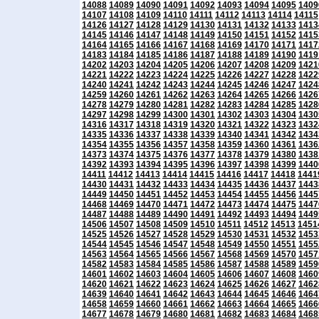
14088
14089
14090
14091
14092
14093
14094
14095
1409
14107
14108
14109
14110
14111
14112
14113
14114
14115
14126
14127
14128
14129
14130
14131
14132
14133
1413
14145
14146
14147
14148
14149
14150
14151
14152
1415
14164
14165
14166
14167
14168
14169
14170
14171
1417
14183
14184
14185
14186
14187
14188
14189
14190
1419
14202
14203
14204
14205
14206
14207
14208
14209
1421
14221
14222
14223
14224
14225
14226
14227
14228
1422
14240
14241
14242
14243
14244
14245
14246
14247
1424
14259
14260
14261
14262
14263
14264
14265
14266
1426
14278
14279
14280
14281
14282
14283
14284
14285
1428
14297
14298
14299
14300
14301
14302
14303
14304
1430
14316
14317
14318
14319
14320
14321
14322
14323
1432
14335
14336
14337
14338
14339
14340
14341
14342
1434
14354
14355
14356
14357
14358
14359
14360
14361
1436
14373
14374
14375
14376
14377
14378
14379
14380
1438
14392
14393
14394
14395
14396
14397
14398
14399
1440
14411
14412
14413
14414
14415
14416
14417
14418
1441
14430
14431
14432
14433
14434
14435
14436
14437
1443
14449
14450
14451
14452
14453
14454
14455
14456
1445
14468
14469
14470
14471
14472
14473
14474
14475
1447
14487
14488
14489
14490
14491
14492
14493
14494
1449
14506
14507
14508
14509
14510
14511
14512
14513
1451
14525
14526
14527
14528
14529
14530
14531
14532
1453
14544
14545
14546
14547
14548
14549
14550
14551
1455
14563
14564
14565
14566
14567
14568
14569
14570
1457
14582
14583
14584
14585
14586
14587
14588
14589
1459
14601
14602
14603
14604
14605
14606
14607
14608
1460
14620
14621
14622
14623
14624
14625
14626
14627
1462
14639
14640
14641
14642
14643
14644
14645
14646
1464
14658
14659
14660
14661
14662
14663
14664
14665
1466
14677
14678
14679
14680
14681
14682
14683
14684
1468