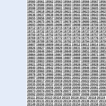
19560
19561
19562
19563
19564
19565
19566
19567
1956
19579
19580
19581
19582
19583
19584
19585
19586
1958
19598
19599
19600
19601
19602
19603
19604
19605
1960
19617
19618
19619
19620
19621
19622
19623
19624
1962
19636
19637
19638
19639
19640
19641
19642
19643
1964
19655
19656
19657
19658
19659
19660
19661
19662
1966
19674
19675
19676
19677
19678
19679
19680
19681
1968
19693
19694
19695
19696
19697
19698
19699
19700
1970
19712
19713
19714
19715
19716
19717
19718
19719
1972
19731
19732
19733
19734
19735
19736
19737
19738
1973
19750
19751
19752
19753
19754
19755
19756
19757
1975
19769
19770
19771
19772
19773
19774
19775
19776
1977
19788
19789
19790
19791
19792
19793
19794
19795
1979
19807
19808
19809
19810
19811
19812
19813
19814
1981
19826
19827
19828
19829
19830
19831
19832
19833
1983
19845
19846
19847
19848
19849
19850
19851
19852
1985
19864
19865
19866
19867
19868
19869
19870
19871
1987
19883
19884
19885
19886
19887
19888
19889
19890
1989
19902
19903
19904
19905
19906
19907
19908
19909
1991
19921
19922
19923
19924
19925
19926
19927
19928
1992
19940
19941
19942
19943
19944
19945
19946
19947
1994
19959
19960
19961
19962
19963
19964
19965
19966
1996
19978
19979
19980
19981
19982
19983
19984
19985
1998
19997
19998
19999
20000
20001
20002
20003
20004
2000
20016
20017
20018
20019
20020
20021
20022
20023
2002
20035
20036
20037
20038
20039
20040
20041
20042
2004
20054
20055
20056
20057
20058
20059
20060
20061
2006
20073
20074
20075
20076
20077
20078
20079
20080
2008
20092
20093
20094
20095
20096
20097
20098
20099
2010
20111
20112
20113
20114
20115
20116
20117
20118
20119
20130
20131
20132
20133
20134
20135
20136
20137
2013
20149
20150
20151
20152
20153
20154
20155
20156
2015