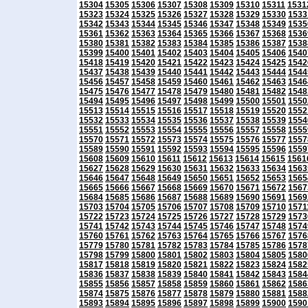
15304
15305
15306
15307
15308
15309
15310
15311
1531
15323
15324
15325
15326
15327
15328
15329
15330
1533
15342
15343
15344
15345
15346
15347
15348
15349
1535
15361
15362
15363
15364
15365
15366
15367
15368
1536
15380
15381
15382
15383
15384
15385
15386
15387
1538
15399
15400
15401
15402
15403
15404
15405
15406
1540
15418
15419
15420
15421
15422
15423
15424
15425
1542
15437
15438
15439
15440
15441
15442
15443
15444
1544
15456
15457
15458
15459
15460
15461
15462
15463
1546
15475
15476
15477
15478
15479
15480
15481
15482
1548
15494
15495
15496
15497
15498
15499
15500
15501
1550
15513
15514
15515
15516
15517
15518
15519
15520
1552
15532
15533
15534
15535
15536
15537
15538
15539
1554
15551
15552
15553
15554
15555
15556
15557
15558
1555
15570
15571
15572
15573
15574
15575
15576
15577
1557
15589
15590
15591
15592
15593
15594
15595
15596
1559
15608
15609
15610
15611
15612
15613
15614
15615
1561
15627
15628
15629
15630
15631
15632
15633
15634
1563
15646
15647
15648
15649
15650
15651
15652
15653
1565
15665
15666
15667
15668
15669
15670
15671
15672
1567
15684
15685
15686
15687
15688
15689
15690
15691
1569
15703
15704
15705
15706
15707
15708
15709
15710
1571
15722
15723
15724
15725
15726
15727
15728
15729
1573
15741
15742
15743
15744
15745
15746
15747
15748
1574
15760
15761
15762
15763
15764
15765
15766
15767
1576
15779
15780
15781
15782
15783
15784
15785
15786
1578
15798
15799
15800
15801
15802
15803
15804
15805
1580
15817
15818
15819
15820
15821
15822
15823
15824
1582
15836
15837
15838
15839
15840
15841
15842
15843
1584
15855
15856
15857
15858
15859
15860
15861
15862
1586
15874
15875
15876
15877
15878
15879
15880
15881
1588
15893
15894
15895
15896
15897
15898
15899
15900
1590