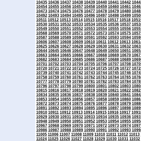
10435
10436
10437
10438
10439
10440
10441
10442
1044
10454
10455
10456
10457
10458
10459
10460
10461
1046
10473
10474
10475
10476
10477
10478
10479
10480
1048
10492
10493
10494
10495
10496
10497
10498
10499
1050
10511
10512
10513
10514
10515
10516
10517
10518
1051
10530
10531
10532
10533
10534
10535
10536
10537
1053
10549
10550
10551
10552
10553
10554
10555
10556
1055
10568
10569
10570
10571
10572
10573
10574
10575
1057
10587
10588
10589
10590
10591
10592
10593
10594
1059
10606
10607
10608
10609
10610
10611
10612
10613
1061
10625
10626
10627
10628
10629
10630
10631
10632
1063
10644
10645
10646
10647
10648
10649
10650
10651
1065
10663
10664
10665
10666
10667
10668
10669
10670
1067
10682
10683
10684
10685
10686
10687
10688
10689
1069
10701
10702
10703
10704
10705
10706
10707
10708
1070
10720
10721
10722
10723
10724
10725
10726
10727
1072
10739
10740
10741
10742
10743
10744
10745
10746
1074
10758
10759
10760
10761
10762
10763
10764
10765
1076
10777
10778
10779
10780
10781
10782
10783
10784
1078
10796
10797
10798
10799
10800
10801
10802
10803
1080
10815
10816
10817
10818
10819
10820
10821
10822
1082
10834
10835
10836
10837
10838
10839
10840
10841
1084
10853
10854
10855
10856
10857
10858
10859
10860
1086
10872
10873
10874
10875
10876
10877
10878
10879
1088
10891
10892
10893
10894
10895
10896
10897
10898
1089
10910
10911
10912
10913
10914
10915
10916
10917
1091
10929
10930
10931
10932
10933
10934
10935
10936
1093
10948
10949
10950
10951
10952
10953
10954
10955
1095
10967
10968
10969
10970
10971
10972
10973
10974
1097
10986
10987
10988
10989
10990
10991
10992
10993
1099
11005
11006
11007
11008
11009
11010
11011
11012
11013
11024
11025
11026
11027
11028
11029
11030
11031
11032