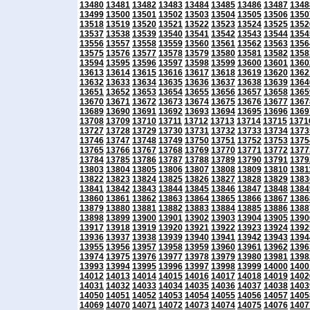
13480
13481
13482
13483
13484
13485
13486
13487
1348
13499
13500
13501
13502
13503
13504
13505
13506
1350
13518
13519
13520
13521
13522
13523
13524
13525
1352
13537
13538
13539
13540
13541
13542
13543
13544
1354
13556
13557
13558
13559
13560
13561
13562
13563
1356
13575
13576
13577
13578
13579
13580
13581
13582
1358
13594
13595
13596
13597
13598
13599
13600
13601
1360
13613
13614
13615
13616
13617
13618
13619
13620
1362
13632
13633
13634
13635
13636
13637
13638
13639
1364
13651
13652
13653
13654
13655
13656
13657
13658
1365
13670
13671
13672
13673
13674
13675
13676
13677
1367
13689
13690
13691
13692
13693
13694
13695
13696
1369
13708
13709
13710
13711
13712
13713
13714
13715
1371
13727
13728
13729
13730
13731
13732
13733
13734
1373
13746
13747
13748
13749
13750
13751
13752
13753
1375
13765
13766
13767
13768
13769
13770
13771
13772
1377
13784
13785
13786
13787
13788
13789
13790
13791
1379
13803
13804
13805
13806
13807
13808
13809
13810
1381
13822
13823
13824
13825
13826
13827
13828
13829
1383
13841
13842
13843
13844
13845
13846
13847
13848
1384
13860
13861
13862
13863
13864
13865
13866
13867
1386
13879
13880
13881
13882
13883
13884
13885
13886
1388
13898
13899
13900
13901
13902
13903
13904
13905
1390
13917
13918
13919
13920
13921
13922
13923
13924
1392
13936
13937
13938
13939
13940
13941
13942
13943
1394
13955
13956
13957
13958
13959
13960
13961
13962
1396
13974
13975
13976
13977
13978
13979
13980
13981
1398
13993
13994
13995
13996
13997
13998
13999
14000
1400
14012
14013
14014
14015
14016
14017
14018
14019
1402
14031
14032
14033
14034
14035
14036
14037
14038
1403
14050
14051
14052
14053
14054
14055
14056
14057
1405
14069
14070
14071
14072
14073
14074
14075
14076
1407