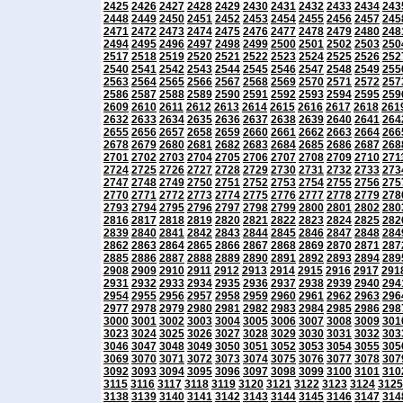
2425
2426
2427
2428
2429
2430
2431
2432
2433
2434
243
2448
2449
2450
2451
2452
2453
2454
2455
2456
2457
245
2471
2472
2473
2474
2475
2476
2477
2478
2479
2480
248
2494
2495
2496
2497
2498
2499
2500
2501
2502
2503
250
2517
2518
2519
2520
2521
2522
2523
2524
2525
2526
252
2540
2541
2542
2543
2544
2545
2546
2547
2548
2549
255
2563
2564
2565
2566
2567
2568
2569
2570
2571
2572
257
2586
2587
2588
2589
2590
2591
2592
2593
2594
2595
259
2609
2610
2611
2612
2613
2614
2615
2616
2617
2618
261
2632
2633
2634
2635
2636
2637
2638
2639
2640
2641
264
2655
2656
2657
2658
2659
2660
2661
2662
2663
2664
266
2678
2679
2680
2681
2682
2683
2684
2685
2686
2687
268
2701
2702
2703
2704
2705
2706
2707
2708
2709
2710
271
2724
2725
2726
2727
2728
2729
2730
2731
2732
2733
273
2747
2748
2749
2750
2751
2752
2753
2754
2755
2756
275
2770
2771
2772
2773
2774
2775
2776
2777
2778
2779
278
2793
2794
2795
2796
2797
2798
2799
2800
2801
2802
280
2816
2817
2818
2819
2820
2821
2822
2823
2824
2825
282
2839
2840
2841
2842
2843
2844
2845
2846
2847
2848
284
2862
2863
2864
2865
2866
2867
2868
2869
2870
2871
287
2885
2886
2887
2888
2889
2890
2891
2892
2893
2894
289
2908
2909
2910
2911
2912
2913
2914
2915
2916
2917
291
2931
2932
2933
2934
2935
2936
2937
2938
2939
2940
294
2954
2955
2956
2957
2958
2959
2960
2961
2962
2963
296
2977
2978
2979
2980
2981
2982
2983
2984
2985
2986
298
3000
3001
3002
3003
3004
3005
3006
3007
3008
3009
301
3023
3024
3025
3026
3027
3028
3029
3030
3031
3032
303
3046
3047
3048
3049
3050
3051
3052
3053
3054
3055
305
3069
3070
3071
3072
3073
3074
3075
3076
3077
3078
307
3092
3093
3094
3095
3096
3097
3098
3099
3100
3101
310
3115
3116
3117
3118
3119
3120
3121
3122
3123
3124
3125
3138
3139
3140
3141
3142
3143
3144
3145
3146
3147
314