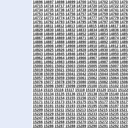
14696
14697
14698
14699
14700
14701
14702
14703
1470
14715
14716
14717
14718
14719
14720
14721
14722
1472
14734
14735
14736
14737
14738
14739
14740
14741
1474
14753
14754
14755
14756
14757
14758
14759
14760
1476
14772
14773
14774
14775
14776
14777
14778
14779
1478
14791
14792
14793
14794
14795
14796
14797
14798
1479
14810
14811
14812
14813
14814
14815
14816
14817
1481
14829
14830
14831
14832
14833
14834
14835
14836
1483
14848
14849
14850
14851
14852
14853
14854
14855
1485
14867
14868
14869
14870
14871
14872
14873
14874
1487
14886
14887
14888
14889
14890
14891
14892
14893
1489
14905
14906
14907
14908
14909
14910
14911
14912
1491
14924
14925
14926
14927
14928
14929
14930
14931
1493
14943
14944
14945
14946
14947
14948
14949
14950
1495
14962
14963
14964
14965
14966
14967
14968
14969
1497
14981
14982
14983
14984
14985
14986
14987
14988
1498
15000
15001
15002
15003
15004
15005
15006
15007
1500
15019
15020
15021
15022
15023
15024
15025
15026
1502
15038
15039
15040
15041
15042
15043
15044
15045
1504
15057
15058
15059
15060
15061
15062
15063
15064
1506
15076
15077
15078
15079
15080
15081
15082
15083
1508
15095
15096
15097
15098
15099
15100
15101
15102
1510
15114
15115
15116
15117
15118
15119
15120
15121
15122
15133
15134
15135
15136
15137
15138
15139
15140
1514
15152
15153
15154
15155
15156
15157
15158
15159
1516
15171
15172
15173
15174
15175
15176
15177
15178
1517
15190
15191
15192
15193
15194
15195
15196
15197
1519
15209
15210
15211
15212
15213
15214
15215
15216
1521
15228
15229
15230
15231
15232
15233
15234
15235
1523
15247
15248
15249
15250
15251
15252
15253
15254
1525
15266
15267
15268
15269
15270
15271
15272
15273
1527
15285
15286
15287
15288
15289
15290
15291
15292
1529