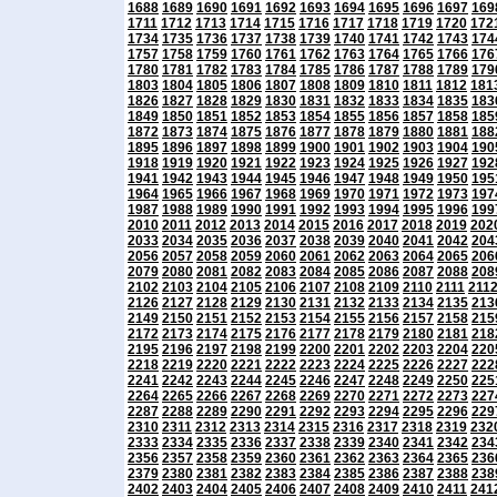
1688
1689
1690
1691
1692
1693
1694
1695
1696
1697
169
1711
1712
1713
1714
1715
1716
1717
1718
1719
1720
172
1734
1735
1736
1737
1738
1739
1740
1741
1742
1743
174
1757
1758
1759
1760
1761
1762
1763
1764
1765
1766
176
1780
1781
1782
1783
1784
1785
1786
1787
1788
1789
179
1803
1804
1805
1806
1807
1808
1809
1810
1811
1812
181
1826
1827
1828
1829
1830
1831
1832
1833
1834
1835
183
1849
1850
1851
1852
1853
1854
1855
1856
1857
1858
185
1872
1873
1874
1875
1876
1877
1878
1879
1880
1881
188
1895
1896
1897
1898
1899
1900
1901
1902
1903
1904
190
1918
1919
1920
1921
1922
1923
1924
1925
1926
1927
192
1941
1942
1943
1944
1945
1946
1947
1948
1949
1950
195
1964
1965
1966
1967
1968
1969
1970
1971
1972
1973
197
1987
1988
1989
1990
1991
1992
1993
1994
1995
1996
199
2010
2011
2012
2013
2014
2015
2016
2017
2018
2019
202
2033
2034
2035
2036
2037
2038
2039
2040
2041
2042
204
2056
2057
2058
2059
2060
2061
2062
2063
2064
2065
206
2079
2080
2081
2082
2083
2084
2085
2086
2087
2088
208
2102
2103
2104
2105
2106
2107
2108
2109
2110
2111
211
2126
2127
2128
2129
2130
2131
2132
2133
2134
2135
213
2149
2150
2151
2152
2153
2154
2155
2156
2157
2158
215
2172
2173
2174
2175
2176
2177
2178
2179
2180
2181
218
2195
2196
2197
2198
2199
2200
2201
2202
2203
2204
220
2218
2219
2220
2221
2222
2223
2224
2225
2226
2227
222
2241
2242
2243
2244
2245
2246
2247
2248
2249
2250
225
2264
2265
2266
2267
2268
2269
2270
2271
2272
2273
227
2287
2288
2289
2290
2291
2292
2293
2294
2295
2296
229
2310
2311
2312
2313
2314
2315
2316
2317
2318
2319
232
2333
2334
2335
2336
2337
2338
2339
2340
2341
2342
234
2356
2357
2358
2359
2360
2361
2362
2363
2364
2365
236
2379
2380
2381
2382
2383
2384
2385
2386
2387
2388
238
2402
2403
2404
2405
2406
2407
2408
2409
2410
2411
241