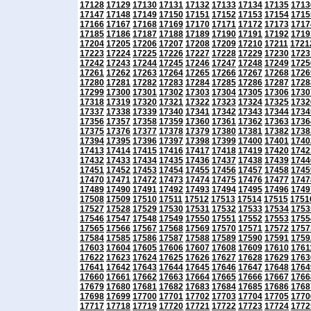
17128
17129
17130
17131
17132
17133
17134
17135
1713
17147
17148
17149
17150
17151
17152
17153
17154
1715
17166
17167
17168
17169
17170
17171
17172
17173
1717
17185
17186
17187
17188
17189
17190
17191
17192
1719
17204
17205
17206
17207
17208
17209
17210
17211
1721
17223
17224
17225
17226
17227
17228
17229
17230
1723
17242
17243
17244
17245
17246
17247
17248
17249
1725
17261
17262
17263
17264
17265
17266
17267
17268
1726
17280
17281
17282
17283
17284
17285
17286
17287
1728
17299
17300
17301
17302
17303
17304
17305
17306
1730
17318
17319
17320
17321
17322
17323
17324
17325
1732
17337
17338
17339
17340
17341
17342
17343
17344
1734
17356
17357
17358
17359
17360
17361
17362
17363
1736
17375
17376
17377
17378
17379
17380
17381
17382
1738
17394
17395
17396
17397
17398
17399
17400
17401
1740
17413
17414
17415
17416
17417
17418
17419
17420
1742
17432
17433
17434
17435
17436
17437
17438
17439
1744
17451
17452
17453
17454
17455
17456
17457
17458
1745
17470
17471
17472
17473
17474
17475
17476
17477
1747
17489
17490
17491
17492
17493
17494
17495
17496
1749
17508
17509
17510
17511
17512
17513
17514
17515
1751
17527
17528
17529
17530
17531
17532
17533
17534
1753
17546
17547
17548
17549
17550
17551
17552
17553
1755
17565
17566
17567
17568
17569
17570
17571
17572
1757
17584
17585
17586
17587
17588
17589
17590
17591
1759
17603
17604
17605
17606
17607
17608
17609
17610
1761
17622
17623
17624
17625
17626
17627
17628
17629
1763
17641
17642
17643
17644
17645
17646
17647
17648
1764
17660
17661
17662
17663
17664
17665
17666
17667
1766
17679
17680
17681
17682
17683
17684
17685
17686
1768
17698
17699
17700
17701
17702
17703
17704
17705
1770
17717
17718
17719
17720
17721
17722
17723
17724
1772