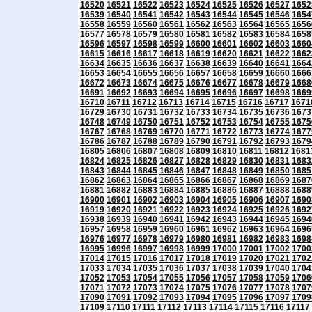
16520
16521
16522
16523
16524
16525
16526
16527
1652
16539
16540
16541
16542
16543
16544
16545
16546
1654
16558
16559
16560
16561
16562
16563
16564
16565
1656
16577
16578
16579
16580
16581
16582
16583
16584
1658
16596
16597
16598
16599
16600
16601
16602
16603
1660
16615
16616
16617
16618
16619
16620
16621
16622
1662
16634
16635
16636
16637
16638
16639
16640
16641
1664
16653
16654
16655
16656
16657
16658
16659
16660
1666
16672
16673
16674
16675
16676
16677
16678
16679
1668
16691
16692
16693
16694
16695
16696
16697
16698
1669
16710
16711
16712
16713
16714
16715
16716
16717
1671
16729
16730
16731
16732
16733
16734
16735
16736
1673
16748
16749
16750
16751
16752
16753
16754
16755
1675
16767
16768
16769
16770
16771
16772
16773
16774
1677
16786
16787
16788
16789
16790
16791
16792
16793
1679
16805
16806
16807
16808
16809
16810
16811
16812
1681
16824
16825
16826
16827
16828
16829
16830
16831
1683
16843
16844
16845
16846
16847
16848
16849
16850
1685
16862
16863
16864
16865
16866
16867
16868
16869
1687
16881
16882
16883
16884
16885
16886
16887
16888
1688
16900
16901
16902
16903
16904
16905
16906
16907
1690
16919
16920
16921
16922
16923
16924
16925
16926
1692
16938
16939
16940
16941
16942
16943
16944
16945
1694
16957
16958
16959
16960
16961
16962
16963
16964
1696
16976
16977
16978
16979
16980
16981
16982
16983
1698
16995
16996
16997
16998
16999
17000
17001
17002
1700
17014
17015
17016
17017
17018
17019
17020
17021
1702
17033
17034
17035
17036
17037
17038
17039
17040
1704
17052
17053
17054
17055
17056
17057
17058
17059
1706
17071
17072
17073
17074
17075
17076
17077
17078
1707
17090
17091
17092
17093
17094
17095
17096
17097
1709
17109
17110
17111
17112
17113
17114
17115
17116
17117