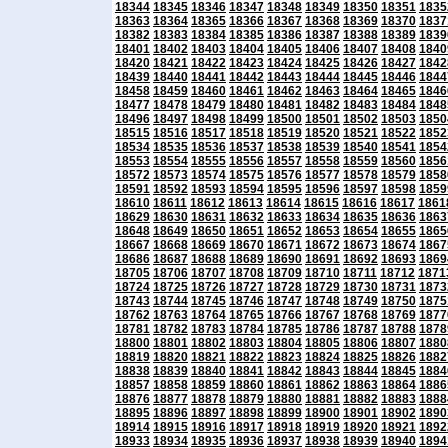
18344
18345
18346
18347
18348
18349
18350
18351
1835
18363
18364
18365
18366
18367
18368
18369
18370
1837
18382
18383
18384
18385
18386
18387
18388
18389
1839
18401
18402
18403
18404
18405
18406
18407
18408
1840
18420
18421
18422
18423
18424
18425
18426
18427
1842
18439
18440
18441
18442
18443
18444
18445
18446
1844
18458
18459
18460
18461
18462
18463
18464
18465
1846
18477
18478
18479
18480
18481
18482
18483
18484
1848
18496
18497
18498
18499
18500
18501
18502
18503
1850
18515
18516
18517
18518
18519
18520
18521
18522
1852
18534
18535
18536
18537
18538
18539
18540
18541
1854
18553
18554
18555
18556
18557
18558
18559
18560
1856
18572
18573
18574
18575
18576
18577
18578
18579
1858
18591
18592
18593
18594
18595
18596
18597
18598
1859
18610
18611
18612
18613
18614
18615
18616
18617
1861
18629
18630
18631
18632
18633
18634
18635
18636
1863
18648
18649
18650
18651
18652
18653
18654
18655
1865
18667
18668
18669
18670
18671
18672
18673
18674
1867
18686
18687
18688
18689
18690
18691
18692
18693
1869
18705
18706
18707
18708
18709
18710
18711
18712
1871
18724
18725
18726
18727
18728
18729
18730
18731
1873
18743
18744
18745
18746
18747
18748
18749
18750
1875
18762
18763
18764
18765
18766
18767
18768
18769
1877
18781
18782
18783
18784
18785
18786
18787
18788
1878
18800
18801
18802
18803
18804
18805
18806
18807
1880
18819
18820
18821
18822
18823
18824
18825
18826
1882
18838
18839
18840
18841
18842
18843
18844
18845
1884
18857
18858
18859
18860
18861
18862
18863
18864
1886
18876
18877
18878
18879
18880
18881
18882
18883
1888
18895
18896
18897
18898
18899
18900
18901
18902
1890
18914
18915
18916
18917
18918
18919
18920
18921
1892
18933
18934
18935
18936
18937
18938
18939
18940
1894