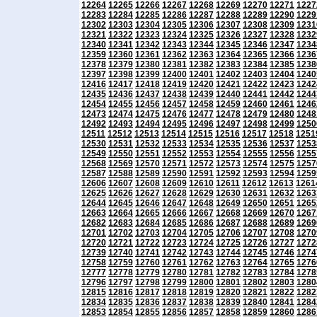
12264
12265
12266
12267
12268
12269
12270
12271
1227
12283
12284
12285
12286
12287
12288
12289
12290
1229
12302
12303
12304
12305
12306
12307
12308
12309
1231
12321
12322
12323
12324
12325
12326
12327
12328
1232
12340
12341
12342
12343
12344
12345
12346
12347
1234
12359
12360
12361
12362
12363
12364
12365
12366
1236
12378
12379
12380
12381
12382
12383
12384
12385
1238
12397
12398
12399
12400
12401
12402
12403
12404
1240
12416
12417
12418
12419
12420
12421
12422
12423
1242
12435
12436
12437
12438
12439
12440
12441
12442
1244
12454
12455
12456
12457
12458
12459
12460
12461
1246
12473
12474
12475
12476
12477
12478
12479
12480
1248
12492
12493
12494
12495
12496
12497
12498
12499
1250
12511
12512
12513
12514
12515
12516
12517
12518
1251
12530
12531
12532
12533
12534
12535
12536
12537
1253
12549
12550
12551
12552
12553
12554
12555
12556
1255
12568
12569
12570
12571
12572
12573
12574
12575
1257
12587
12588
12589
12590
12591
12592
12593
12594
1259
12606
12607
12608
12609
12610
12611
12612
12613
1261
12625
12626
12627
12628
12629
12630
12631
12632
1263
12644
12645
12646
12647
12648
12649
12650
12651
1265
12663
12664
12665
12666
12667
12668
12669
12670
1267
12682
12683
12684
12685
12686
12687
12688
12689
1269
12701
12702
12703
12704
12705
12706
12707
12708
1270
12720
12721
12722
12723
12724
12725
12726
12727
1272
12739
12740
12741
12742
12743
12744
12745
12746
1274
12758
12759
12760
12761
12762
12763
12764
12765
1276
12777
12778
12779
12780
12781
12782
12783
12784
1278
12796
12797
12798
12799
12800
12801
12802
12803
1280
12815
12816
12817
12818
12819
12820
12821
12822
1282
12834
12835
12836
12837
12838
12839
12840
12841
1284
12853
12854
12855
12856
12857
12858
12859
12860
1286