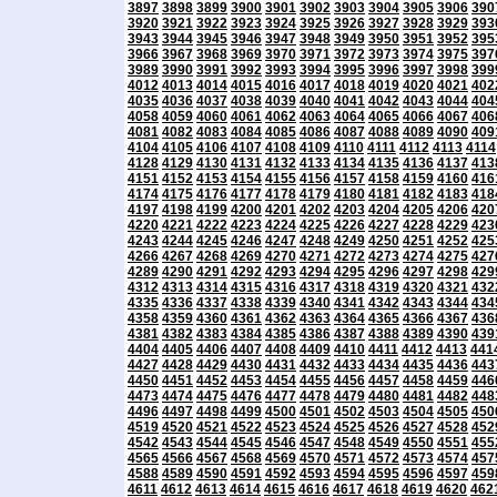
3897
3898
3899
3900
3901
3902
3903
3904
3905
3906
390
3920
3921
3922
3923
3924
3925
3926
3927
3928
3929
393
3943
3944
3945
3946
3947
3948
3949
3950
3951
3952
395
3966
3967
3968
3969
3970
3971
3972
3973
3974
3975
397
3989
3990
3991
3992
3993
3994
3995
3996
3997
3998
399
4012
4013
4014
4015
4016
4017
4018
4019
4020
4021
402
4035
4036
4037
4038
4039
4040
4041
4042
4043
4044
404
4058
4059
4060
4061
4062
4063
4064
4065
4066
4067
406
4081
4082
4083
4084
4085
4086
4087
4088
4089
4090
409
4104
4105
4106
4107
4108
4109
4110
4111
4112
4113
4114
4128
4129
4130
4131
4132
4133
4134
4135
4136
4137
413
4151
4152
4153
4154
4155
4156
4157
4158
4159
4160
416
4174
4175
4176
4177
4178
4179
4180
4181
4182
4183
418
4197
4198
4199
4200
4201
4202
4203
4204
4205
4206
420
4220
4221
4222
4223
4224
4225
4226
4227
4228
4229
423
4243
4244
4245
4246
4247
4248
4249
4250
4251
4252
425
4266
4267
4268
4269
4270
4271
4272
4273
4274
4275
427
4289
4290
4291
4292
4293
4294
4295
4296
4297
4298
429
4312
4313
4314
4315
4316
4317
4318
4319
4320
4321
432
4335
4336
4337
4338
4339
4340
4341
4342
4343
4344
434
4358
4359
4360
4361
4362
4363
4364
4365
4366
4367
436
4381
4382
4383
4384
4385
4386
4387
4388
4389
4390
439
4404
4405
4406
4407
4408
4409
4410
4411
4412
4413
441
4427
4428
4429
4430
4431
4432
4433
4434
4435
4436
443
4450
4451
4452
4453
4454
4455
4456
4457
4458
4459
446
4473
4474
4475
4476
4477
4478
4479
4480
4481
4482
448
4496
4497
4498
4499
4500
4501
4502
4503
4504
4505
450
4519
4520
4521
4522
4523
4524
4525
4526
4527
4528
452
4542
4543
4544
4545
4546
4547
4548
4549
4550
4551
455
4565
4566
4567
4568
4569
4570
4571
4572
4573
4574
457
4588
4589
4590
4591
4592
4593
4594
4595
4596
4597
459
4611
4612
4613
4614
4615
4616
4617
4618
4619
4620
462