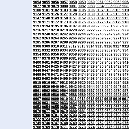
9054
9055
9056
9057
9058
9059
9060
9061
9062
9063
906
9077
9078
9079
9080
9081
9082
9083
9084
9085
9086
908
9100
9101
9102
9103
9104
9105
9106
9107
9108
9109
911
9124
9125
9126
9127
9128
9129
9130
9131
9132
9133
913
9147
9148
9149
9150
9151
9152
9153
9154
9155
9156
915
9170
9171
9172
9173
9174
9175
9176
9177
9178
9179
918
9193
9194
9195
9196
9197
9198
9199
9200
9201
9202
920
9216
9217
9218
9219
9220
9221
9222
9223
9224
9225
922
9239
9240
9241
9242
9243
9244
9245
9246
9247
9248
924
9262
9263
9264
9265
9266
9267
9268
9269
9270
9271
927
9285
9286
9287
9288
9289
9290
9291
9292
9293
9294
929
9308
9309
9310
9311
9312
9313
9314
9315
9316
9317
931
9331
9332
9333
9334
9335
9336
9337
9338
9339
9340
934
9354
9355
9356
9357
9358
9359
9360
9361
9362
9363
936
9377
9378
9379
9380
9381
9382
9383
9384
9385
9386
938
9400
9401
9402
9403
9404
9405
9406
9407
9408
9409
941
9423
9424
9425
9426
9427
9428
9429
9430
9431
9432
943
9446
9447
9448
9449
9450
9451
9452
9453
9454
9455
945
9469
9470
9471
9472
9473
9474
9475
9476
9477
9478
947
9492
9493
9494
9495
9496
9497
9498
9499
9500
9501
950
9515
9516
9517
9518
9519
9520
9521
9522
9523
9524
952
9538
9539
9540
9541
9542
9543
9544
9545
9546
9547
954
9561
9562
9563
9564
9565
9566
9567
9568
9569
9570
957
9584
9585
9586
9587
9588
9589
9590
9591
9592
9593
959
9607
9608
9609
9610
9611
9612
9613
9614
9615
9616
961
9630
9631
9632
9633
9634
9635
9636
9637
9638
9639
964
9653
9654
9655
9656
9657
9658
9659
9660
9661
9662
966
9676
9677
9678
9679
9680
9681
9682
9683
9684
9685
968
9699
9700
9701
9702
9703
9704
9705
9706
9707
9708
970
9722
9723
9724
9725
9726
9727
9728
9729
9730
9731
973
9745
9746
9747
9748
9749
9750
9751
9752
9753
9754
975
9768
9769
9770
9771
9772
9773
9774
9775
9776
9777
977