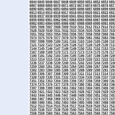
6844
6845
6846
6847
6848
6849
6850
6851
6852
6853
685
6867
6868
6869
6870
6871
6872
6873
6874
6875
6876
687
6890
6891
6892
6893
6894
6895
6896
6897
6898
6899
690
6913
6914
6915
6916
6917
6918
6919
6920
6921
6922
692
6936
6937
6938
6939
6940
6941
6942
6943
6944
6945
694
6959
6960
6961
6962
6963
6964
6965
6966
6967
6968
696
6982
6983
6984
6985
6986
6987
6988
6989
6990
6991
699
7005
7006
7007
7008
7009
7010
7011
7012
7013
7014
701
7028
7029
7030
7031
7032
7033
7034
7035
7036
7037
703
7051
7052
7053
7054
7055
7056
7057
7058
7059
7060
706
7074
7075
7076
7077
7078
7079
7080
7081
7082
7083
708
7097
7098
7099
7100
7101
7102
7103
7104
7105
7106
710
7121
7122
7123
7124
7125
7126
7127
7128
7129
7130
713
7144
7145
7146
7147
7148
7149
7150
7151
7152
7153
715
7167
7168
7169
7170
7171
7172
7173
7174
7175
7176
717
7190
7191
7192
7193
7194
7195
7196
7197
7198
7199
720
7213
7214
7215
7216
7217
7218
7219
7220
7221
7222
722
7236
7237
7238
7239
7240
7241
7242
7243
7244
7245
724
7259
7260
7261
7262
7263
7264
7265
7266
7267
7268
726
7282
7283
7284
7285
7286
7287
7288
7289
7290
7291
729
7305
7306
7307
7308
7309
7310
7311
7312
7313
7314
731
7328
7329
7330
7331
7332
7333
7334
7335
7336
7337
733
7351
7352
7353
7354
7355
7356
7357
7358
7359
7360
736
7374
7375
7376
7377
7378
7379
7380
7381
7382
7383
738
7397
7398
7399
7400
7401
7402
7403
7404
7405
7406
740
7420
7421
7422
7423
7424
7425
7426
7427
7428
7429
743
7443
7444
7445
7446
7447
7448
7449
7450
7451
7452
745
7466
7467
7468
7469
7470
7471
7472
7473
7474
7475
747
7489
7490
7491
7492
7493
7494
7495
7496
7497
7498
749
7512
7513
7514
7515
7516
7517
7518
7519
7520
7521
752
7535
7536
7537
7538
7539
7540
7541
7542
7543
7544
754
7558
7559
7560
7561
7562
7563
7564
7565
7566
7567
756