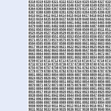
8318
8319
8320
8321
8322
8323
8324
8325
8326
8327
832
8341
8342
8343
8344
8345
8346
8347
8348
8349
8350
835
8364
8365
8366
8367
8368
8369
8370
8371
8372
8373
837
8387
8388
8389
8390
8391
8392
8393
8394
8395
8396
839
8410
8411
8412
8413
8414
8415
8416
8417
8418
8419
842
8433
8434
8435
8436
8437
8438
8439
8440
8441
8442
844
8456
8457
8458
8459
8460
8461
8462
8463
8464
8465
846
8479
8480
8481
8482
8483
8484
8485
8486
8487
8488
848
8502
8503
8504
8505
8506
8507
8508
8509
8510
8511
851
8525
8526
8527
8528
8529
8530
8531
8532
8533
8534
853
8548
8549
8550
8551
8552
8553
8554
8555
8556
8557
855
8571
8572
8573
8574
8575
8576
8577
8578
8579
8580
858
8594
8595
8596
8597
8598
8599
8600
8601
8602
8603
860
8617
8618
8619
8620
8621
8622
8623
8624
8625
8626
862
8640
8641
8642
8643
8644
8645
8646
8647
8648
8649
865
8663
8664
8665
8666
8667
8668
8669
8670
8671
8672
867
8686
8687
8688
8689
8690
8691
8692
8693
8694
8695
869
8709
8710
8711
8712
8713
8714
8715
8716
8717
8718
871
8732
8733
8734
8735
8736
8737
8738
8739
8740
8741
874
8755
8756
8757
8758
8759
8760
8761
8762
8763
8764
876
8778
8779
8780
8781
8782
8783
8784
8785
8786
8787
878
8801
8802
8803
8804
8805
8806
8807
8808
8809
8810
881
8824
8825
8826
8827
8828
8829
8830
8831
8832
8833
883
8847
8848
8849
8850
8851
8852
8853
8854
8855
8856
885
8870
8871
8872
8873
8874
8875
8876
8877
8878
8879
888
8893
8894
8895
8896
8897
8898
8899
8900
8901
8902
890
8916
8917
8918
8919
8920
8921
8922
8923
8924
8925
892
8939
8940
8941
8942
8943
8944
8945
8946
8947
8948
894
8962
8963
8964
8965
8966
8967
8968
8969
8970
8971
897
8985
8986
8987
8988
8989
8990
8991
8992
8993
8994
899
9008
9009
9010
9011
9012
9013
9014
9015
9016
9017
901
9031
9032
9033
9034
9035
9036
9037
9038
9039
9040
904