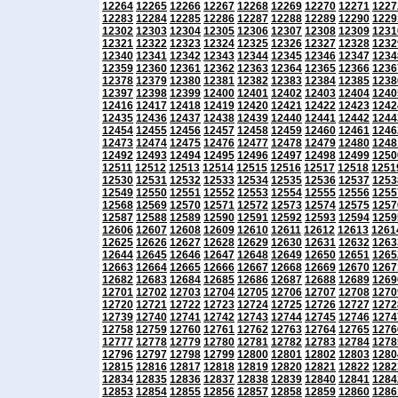
12264
12265
12266
12267
12268
12269
12270
12271
1227
12283
12284
12285
12286
12287
12288
12289
12290
1229
12302
12303
12304
12305
12306
12307
12308
12309
1231
12321
12322
12323
12324
12325
12326
12327
12328
1232
12340
12341
12342
12343
12344
12345
12346
12347
1234
12359
12360
12361
12362
12363
12364
12365
12366
1236
12378
12379
12380
12381
12382
12383
12384
12385
1238
12397
12398
12399
12400
12401
12402
12403
12404
1240
12416
12417
12418
12419
12420
12421
12422
12423
1242
12435
12436
12437
12438
12439
12440
12441
12442
1244
12454
12455
12456
12457
12458
12459
12460
12461
1246
12473
12474
12475
12476
12477
12478
12479
12480
1248
12492
12493
12494
12495
12496
12497
12498
12499
1250
12511
12512
12513
12514
12515
12516
12517
12518
1251
12530
12531
12532
12533
12534
12535
12536
12537
1253
12549
12550
12551
12552
12553
12554
12555
12556
1255
12568
12569
12570
12571
12572
12573
12574
12575
1257
12587
12588
12589
12590
12591
12592
12593
12594
1259
12606
12607
12608
12609
12610
12611
12612
12613
1261
12625
12626
12627
12628
12629
12630
12631
12632
1263
12644
12645
12646
12647
12648
12649
12650
12651
1265
12663
12664
12665
12666
12667
12668
12669
12670
1267
12682
12683
12684
12685
12686
12687
12688
12689
1269
12701
12702
12703
12704
12705
12706
12707
12708
1270
12720
12721
12722
12723
12724
12725
12726
12727
1272
12739
12740
12741
12742
12743
12744
12745
12746
1274
12758
12759
12760
12761
12762
12763
12764
12765
1276
12777
12778
12779
12780
12781
12782
12783
12784
1278
12796
12797
12798
12799
12800
12801
12802
12803
1280
12815
12816
12817
12818
12819
12820
12821
12822
1282
12834
12835
12836
12837
12838
12839
12840
12841
1284
12853
12854
12855
12856
12857
12858
12859
12860
1286