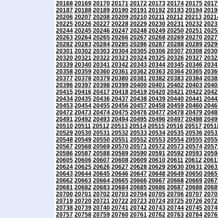
20168
20169
20170
20171
20172
20173
20174
20175
2017
20187
20188
20189
20190
20191
20192
20193
20194
2019
20206
20207
20208
20209
20210
20211
20212
20213
2021
20225
20226
20227
20228
20229
20230
20231
20232
2023
20244
20245
20246
20247
20248
20249
20250
20251
2025
20263
20264
20265
20266
20267
20268
20269
20270
2027
20282
20283
20284
20285
20286
20287
20288
20289
2029
20301
20302
20303
20304
20305
20306
20307
20308
2030
20320
20321
20322
20323
20324
20325
20326
20327
2032
20339
20340
20341
20342
20343
20344
20345
20346
2034
20358
20359
20360
20361
20362
20363
20364
20365
2036
20377
20378
20379
20380
20381
20382
20383
20384
2038
20396
20397
20398
20399
20400
20401
20402
20403
2040
20415
20416
20417
20418
20419
20420
20421
20422
2042
20434
20435
20436
20437
20438
20439
20440
20441
2044
20453
20454
20455
20456
20457
20458
20459
20460
2046
20472
20473
20474
20475
20476
20477
20478
20479
2048
20491
20492
20493
20494
20495
20496
20497
20498
2049
20510
20511
20512
20513
20514
20515
20516
20517
2051
20529
20530
20531
20532
20533
20534
20535
20536
2053
20548
20549
20550
20551
20552
20553
20554
20555
2055
20567
20568
20569
20570
20571
20572
20573
20574
2057
20586
20587
20588
20589
20590
20591
20592
20593
2059
20605
20606
20607
20608
20609
20610
20611
20612
2061
20624
20625
20626
20627
20628
20629
20630
20631
2063
20643
20644
20645
20646
20647
20648
20649
20650
2065
20662
20663
20664
20665
20666
20667
20668
20669
2067
20681
20682
20683
20684
20685
20686
20687
20688
2068
20700
20701
20702
20703
20704
20705
20706
20707
2070
20719
20720
20721
20722
20723
20724
20725
20726
2072
20738
20739
20740
20741
20742
20743
20744
20745
2074
20757
20758
20759
20760
20761
20762
20763
20764
2076