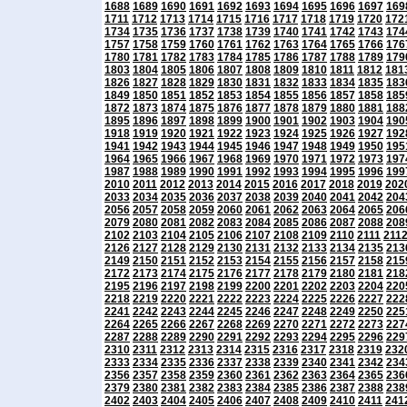
1688
1689
1690
1691
1692
1693
1694
1695
1696
1697
169
1711
1712
1713
1714
1715
1716
1717
1718
1719
1720
172
1734
1735
1736
1737
1738
1739
1740
1741
1742
1743
174
1757
1758
1759
1760
1761
1762
1763
1764
1765
1766
176
1780
1781
1782
1783
1784
1785
1786
1787
1788
1789
179
1803
1804
1805
1806
1807
1808
1809
1810
1811
1812
181
1826
1827
1828
1829
1830
1831
1832
1833
1834
1835
183
1849
1850
1851
1852
1853
1854
1855
1856
1857
1858
185
1872
1873
1874
1875
1876
1877
1878
1879
1880
1881
188
1895
1896
1897
1898
1899
1900
1901
1902
1903
1904
190
1918
1919
1920
1921
1922
1923
1924
1925
1926
1927
192
1941
1942
1943
1944
1945
1946
1947
1948
1949
1950
195
1964
1965
1966
1967
1968
1969
1970
1971
1972
1973
197
1987
1988
1989
1990
1991
1992
1993
1994
1995
1996
199
2010
2011
2012
2013
2014
2015
2016
2017
2018
2019
202
2033
2034
2035
2036
2037
2038
2039
2040
2041
2042
204
2056
2057
2058
2059
2060
2061
2062
2063
2064
2065
206
2079
2080
2081
2082
2083
2084
2085
2086
2087
2088
208
2102
2103
2104
2105
2106
2107
2108
2109
2110
2111
211
2126
2127
2128
2129
2130
2131
2132
2133
2134
2135
213
2149
2150
2151
2152
2153
2154
2155
2156
2157
2158
215
2172
2173
2174
2175
2176
2177
2178
2179
2180
2181
218
2195
2196
2197
2198
2199
2200
2201
2202
2203
2204
220
2218
2219
2220
2221
2222
2223
2224
2225
2226
2227
222
2241
2242
2243
2244
2245
2246
2247
2248
2249
2250
225
2264
2265
2266
2267
2268
2269
2270
2271
2272
2273
227
2287
2288
2289
2290
2291
2292
2293
2294
2295
2296
229
2310
2311
2312
2313
2314
2315
2316
2317
2318
2319
232
2333
2334
2335
2336
2337
2338
2339
2340
2341
2342
234
2356
2357
2358
2359
2360
2361
2362
2363
2364
2365
236
2379
2380
2381
2382
2383
2384
2385
2386
2387
2388
238
2402
2403
2404
2405
2406
2407
2408
2409
2410
2411
241