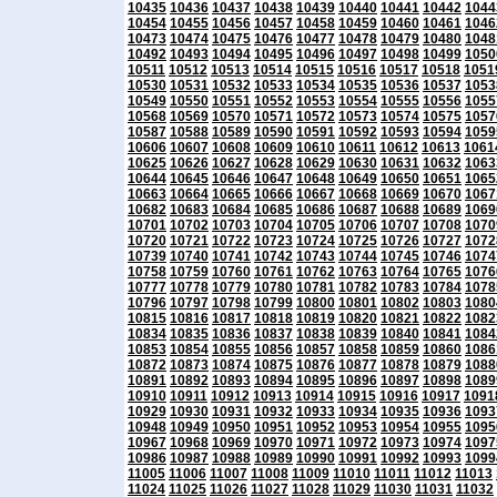
10435
10436
10437
10438
10439
10440
10441
10442
1044
10454
10455
10456
10457
10458
10459
10460
10461
1046
10473
10474
10475
10476
10477
10478
10479
10480
1048
10492
10493
10494
10495
10496
10497
10498
10499
1050
10511
10512
10513
10514
10515
10516
10517
10518
1051
10530
10531
10532
10533
10534
10535
10536
10537
1053
10549
10550
10551
10552
10553
10554
10555
10556
1055
10568
10569
10570
10571
10572
10573
10574
10575
1057
10587
10588
10589
10590
10591
10592
10593
10594
1059
10606
10607
10608
10609
10610
10611
10612
10613
1061
10625
10626
10627
10628
10629
10630
10631
10632
1063
10644
10645
10646
10647
10648
10649
10650
10651
1065
10663
10664
10665
10666
10667
10668
10669
10670
1067
10682
10683
10684
10685
10686
10687
10688
10689
1069
10701
10702
10703
10704
10705
10706
10707
10708
1070
10720
10721
10722
10723
10724
10725
10726
10727
1072
10739
10740
10741
10742
10743
10744
10745
10746
1074
10758
10759
10760
10761
10762
10763
10764
10765
1076
10777
10778
10779
10780
10781
10782
10783
10784
1078
10796
10797
10798
10799
10800
10801
10802
10803
1080
10815
10816
10817
10818
10819
10820
10821
10822
1082
10834
10835
10836
10837
10838
10839
10840
10841
1084
10853
10854
10855
10856
10857
10858
10859
10860
1086
10872
10873
10874
10875
10876
10877
10878
10879
1088
10891
10892
10893
10894
10895
10896
10897
10898
1089
10910
10911
10912
10913
10914
10915
10916
10917
1091
10929
10930
10931
10932
10933
10934
10935
10936
1093
10948
10949
10950
10951
10952
10953
10954
10955
1095
10967
10968
10969
10970
10971
10972
10973
10974
1097
10986
10987
10988
10989
10990
10991
10992
10993
1099
11005
11006
11007
11008
11009
11010
11011
11012
11013
11024
11025
11026
11027
11028
11029
11030
11031
11032