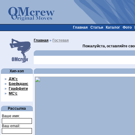
Главная
Статьи
Каталог
Фото
Главная
»
Гостевая
Пожалуйста, оставляйте сво
Хип-хоп
»
ДЖ'с
»
Брейкданс
»
Граффити
»
МС'с
Рассылка
Ваше имя:
Ваш email: