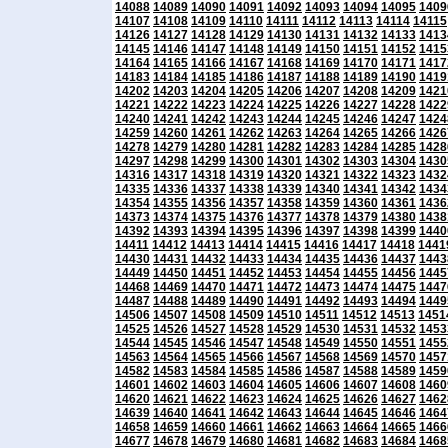
14088
14089
14090
14091
14092
14093
14094
14095
1409
14107
14108
14109
14110
14111
14112
14113
14114
14115
14126
14127
14128
14129
14130
14131
14132
14133
1413
14145
14146
14147
14148
14149
14150
14151
14152
1415
14164
14165
14166
14167
14168
14169
14170
14171
1417
14183
14184
14185
14186
14187
14188
14189
14190
1419
14202
14203
14204
14205
14206
14207
14208
14209
1421
14221
14222
14223
14224
14225
14226
14227
14228
1422
14240
14241
14242
14243
14244
14245
14246
14247
1424
14259
14260
14261
14262
14263
14264
14265
14266
1426
14278
14279
14280
14281
14282
14283
14284
14285
1428
14297
14298
14299
14300
14301
14302
14303
14304
1430
14316
14317
14318
14319
14320
14321
14322
14323
1432
14335
14336
14337
14338
14339
14340
14341
14342
1434
14354
14355
14356
14357
14358
14359
14360
14361
1436
14373
14374
14375
14376
14377
14378
14379
14380
1438
14392
14393
14394
14395
14396
14397
14398
14399
1440
14411
14412
14413
14414
14415
14416
14417
14418
1441
14430
14431
14432
14433
14434
14435
14436
14437
1443
14449
14450
14451
14452
14453
14454
14455
14456
1445
14468
14469
14470
14471
14472
14473
14474
14475
1447
14487
14488
14489
14490
14491
14492
14493
14494
1449
14506
14507
14508
14509
14510
14511
14512
14513
1451
14525
14526
14527
14528
14529
14530
14531
14532
1453
14544
14545
14546
14547
14548
14549
14550
14551
1455
14563
14564
14565
14566
14567
14568
14569
14570
1457
14582
14583
14584
14585
14586
14587
14588
14589
1459
14601
14602
14603
14604
14605
14606
14607
14608
1460
14620
14621
14622
14623
14624
14625
14626
14627
1462
14639
14640
14641
14642
14643
14644
14645
14646
1464
14658
14659
14660
14661
14662
14663
14664
14665
1466
14677
14678
14679
14680
14681
14682
14683
14684
1468