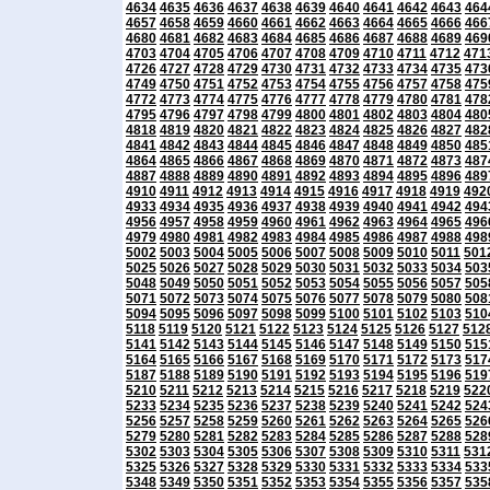
4634
4635
4636
4637
4638
4639
4640
4641
4642
4643
464
4657
4658
4659
4660
4661
4662
4663
4664
4665
4666
466
4680
4681
4682
4683
4684
4685
4686
4687
4688
4689
469
4703
4704
4705
4706
4707
4708
4709
4710
4711
4712
471
4726
4727
4728
4729
4730
4731
4732
4733
4734
4735
473
4749
4750
4751
4752
4753
4754
4755
4756
4757
4758
475
4772
4773
4774
4775
4776
4777
4778
4779
4780
4781
478
4795
4796
4797
4798
4799
4800
4801
4802
4803
4804
480
4818
4819
4820
4821
4822
4823
4824
4825
4826
4827
482
4841
4842
4843
4844
4845
4846
4847
4848
4849
4850
485
4864
4865
4866
4867
4868
4869
4870
4871
4872
4873
487
4887
4888
4889
4890
4891
4892
4893
4894
4895
4896
489
4910
4911
4912
4913
4914
4915
4916
4917
4918
4919
492
4933
4934
4935
4936
4937
4938
4939
4940
4941
4942
494
4956
4957
4958
4959
4960
4961
4962
4963
4964
4965
496
4979
4980
4981
4982
4983
4984
4985
4986
4987
4988
498
5002
5003
5004
5005
5006
5007
5008
5009
5010
5011
501
5025
5026
5027
5028
5029
5030
5031
5032
5033
5034
503
5048
5049
5050
5051
5052
5053
5054
5055
5056
5057
505
5071
5072
5073
5074
5075
5076
5077
5078
5079
5080
508
5094
5095
5096
5097
5098
5099
5100
5101
5102
5103
510
5118
5119
5120
5121
5122
5123
5124
5125
5126
5127
512
5141
5142
5143
5144
5145
5146
5147
5148
5149
5150
515
5164
5165
5166
5167
5168
5169
5170
5171
5172
5173
517
5187
5188
5189
5190
5191
5192
5193
5194
5195
5196
519
5210
5211
5212
5213
5214
5215
5216
5217
5218
5219
522
5233
5234
5235
5236
5237
5238
5239
5240
5241
5242
524
5256
5257
5258
5259
5260
5261
5262
5263
5264
5265
526
5279
5280
5281
5282
5283
5284
5285
5286
5287
5288
528
5302
5303
5304
5305
5306
5307
5308
5309
5310
5311
531
5325
5326
5327
5328
5329
5330
5331
5332
5333
5334
533
5348
5349
5350
5351
5352
5353
5354
5355
5356
5357
535