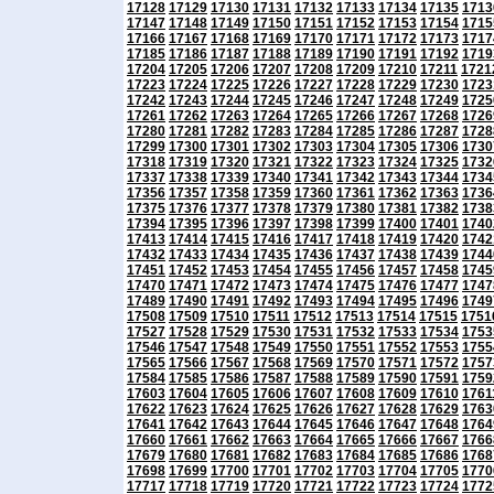
17128
17129
17130
17131
17132
17133
17134
17135
1713
17147
17148
17149
17150
17151
17152
17153
17154
1715
17166
17167
17168
17169
17170
17171
17172
17173
1717
17185
17186
17187
17188
17189
17190
17191
17192
1719
17204
17205
17206
17207
17208
17209
17210
17211
1721
17223
17224
17225
17226
17227
17228
17229
17230
1723
17242
17243
17244
17245
17246
17247
17248
17249
1725
17261
17262
17263
17264
17265
17266
17267
17268
1726
17280
17281
17282
17283
17284
17285
17286
17287
1728
17299
17300
17301
17302
17303
17304
17305
17306
1730
17318
17319
17320
17321
17322
17323
17324
17325
1732
17337
17338
17339
17340
17341
17342
17343
17344
1734
17356
17357
17358
17359
17360
17361
17362
17363
1736
17375
17376
17377
17378
17379
17380
17381
17382
1738
17394
17395
17396
17397
17398
17399
17400
17401
1740
17413
17414
17415
17416
17417
17418
17419
17420
1742
17432
17433
17434
17435
17436
17437
17438
17439
1744
17451
17452
17453
17454
17455
17456
17457
17458
1745
17470
17471
17472
17473
17474
17475
17476
17477
1747
17489
17490
17491
17492
17493
17494
17495
17496
1749
17508
17509
17510
17511
17512
17513
17514
17515
1751
17527
17528
17529
17530
17531
17532
17533
17534
1753
17546
17547
17548
17549
17550
17551
17552
17553
1755
17565
17566
17567
17568
17569
17570
17571
17572
1757
17584
17585
17586
17587
17588
17589
17590
17591
1759
17603
17604
17605
17606
17607
17608
17609
17610
1761
17622
17623
17624
17625
17626
17627
17628
17629
1763
17641
17642
17643
17644
17645
17646
17647
17648
1764
17660
17661
17662
17663
17664
17665
17666
17667
1766
17679
17680
17681
17682
17683
17684
17685
17686
1768
17698
17699
17700
17701
17702
17703
17704
17705
1770
17717
17718
17719
17720
17721
17722
17723
17724
1772