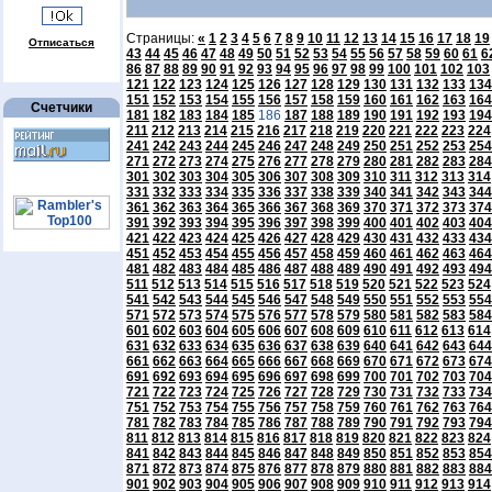
Страницы:
«
1
2
3
4
5
6
7
8
9
10
11
12
13
14
15
16
17
18
19
Отписаться
43
44
45
46
47
48
49
50
51
52
53
54
55
56
57
58
59
60
61
6
86
87
88
89
90
91
92
93
94
95
96
97
98
99
100
101
102
103
121
122
123
124
125
126
127
128
129
130
131
132
133
134
151
152
153
154
155
156
157
158
159
160
161
162
163
164
Счетчики
181
182
183
184
185
186
187
188
189
190
191
192
193
194
211
212
213
214
215
216
217
218
219
220
221
222
223
224
241
242
243
244
245
246
247
248
249
250
251
252
253
254
271
272
273
274
275
276
277
278
279
280
281
282
283
284
301
302
303
304
305
306
307
308
309
310
311
312
313
314
331
332
333
334
335
336
337
338
339
340
341
342
343
344
361
362
363
364
365
366
367
368
369
370
371
372
373
374
391
392
393
394
395
396
397
398
399
400
401
402
403
404
421
422
423
424
425
426
427
428
429
430
431
432
433
434
451
452
453
454
455
456
457
458
459
460
461
462
463
464
481
482
483
484
485
486
487
488
489
490
491
492
493
494
511
512
513
514
515
516
517
518
519
520
521
522
523
524
541
542
543
544
545
546
547
548
549
550
551
552
553
554
571
572
573
574
575
576
577
578
579
580
581
582
583
584
601
602
603
604
605
606
607
608
609
610
611
612
613
614
631
632
633
634
635
636
637
638
639
640
641
642
643
644
661
662
663
664
665
666
667
668
669
670
671
672
673
674
691
692
693
694
695
696
697
698
699
700
701
702
703
704
721
722
723
724
725
726
727
728
729
730
731
732
733
734
751
752
753
754
755
756
757
758
759
760
761
762
763
764
781
782
783
784
785
786
787
788
789
790
791
792
793
794
811
812
813
814
815
816
817
818
819
820
821
822
823
824
841
842
843
844
845
846
847
848
849
850
851
852
853
854
871
872
873
874
875
876
877
878
879
880
881
882
883
884
901
902
903
904
905
906
907
908
909
910
911
912
913
914