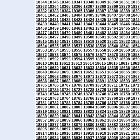
18344
18345
18346
18347
18348
18349
18350
18351
1835
18363
18364
18365
18366
18367
18368
18369
18370
1837
18382
18383
18384
18385
18386
18387
18388
18389
1839
18401
18402
18403
18404
18405
18406
18407
18408
1840
18420
18421
18422
18423
18424
18425
18426
18427
1842
18439
18440
18441
18442
18443
18444
18445
18446
1844
18458
18459
18460
18461
18462
18463
18464
18465
1846
18477
18478
18479
18480
18481
18482
18483
18484
1848
18496
18497
18498
18499
18500
18501
18502
18503
1850
18515
18516
18517
18518
18519
18520
18521
18522
1852
18534
18535
18536
18537
18538
18539
18540
18541
1854
18553
18554
18555
18556
18557
18558
18559
18560
1856
18572
18573
18574
18575
18576
18577
18578
18579
1858
18591
18592
18593
18594
18595
18596
18597
18598
1859
18610
18611
18612
18613
18614
18615
18616
18617
1861
18629
18630
18631
18632
18633
18634
18635
18636
1863
18648
18649
18650
18651
18652
18653
18654
18655
1865
18667
18668
18669
18670
18671
18672
18673
18674
1867
18686
18687
18688
18689
18690
18691
18692
18693
1869
18705
18706
18707
18708
18709
18710
18711
18712
1871
18724
18725
18726
18727
18728
18729
18730
18731
1873
18743
18744
18745
18746
18747
18748
18749
18750
1875
18762
18763
18764
18765
18766
18767
18768
18769
1877
18781
18782
18783
18784
18785
18786
18787
18788
1878
18800
18801
18802
18803
18804
18805
18806
18807
1880
18819
18820
18821
18822
18823
18824
18825
18826
1882
18838
18839
18840
18841
18842
18843
18844
18845
1884
18857
18858
18859
18860
18861
18862
18863
18864
1886
18876
18877
18878
18879
18880
18881
18882
18883
1888
18895
18896
18897
18898
18899
18900
18901
18902
1890
18914
18915
18916
18917
18918
18919
18920
18921
1892
18933
18934
18935
18936
18937
18938
18939
18940
1894