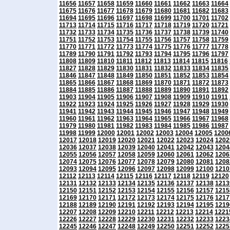
11656
11657
11658
11659
11660
11661
11662
11663
11664
11675
11676
11677
11678
11679
11680
11681
11682
11683
11694
11695
11696
11697
11698
11699
11700
11701
11702
11713
11714
11715
11716
11717
11718
11719
11720
11721
11732
11733
11734
11735
11736
11737
11738
11739
11740
11751
11752
11753
11754
11755
11756
11757
11758
11759
11770
11771
11772
11773
11774
11775
11776
11777
11778
11789
11790
11791
11792
11793
11794
11795
11796
11797
11808
11809
11810
11811
11812
11813
11814
11815
11816
11827
11828
11829
11830
11831
11832
11833
11834
11835
11846
11847
11848
11849
11850
11851
11852
11853
11854
11865
11866
11867
11868
11869
11870
11871
11872
11873
11884
11885
11886
11887
11888
11889
11890
11891
11892
11903
11904
11905
11906
11907
11908
11909
11910
11911
11922
11923
11924
11925
11926
11927
11928
11929
11930
11941
11942
11943
11944
11945
11946
11947
11948
11949
11960
11961
11962
11963
11964
11965
11966
11967
11968
11979
11980
11981
11982
11983
11984
11985
11986
11987
11998
11999
12000
12001
12002
12003
12004
12005
1200
12017
12018
12019
12020
12021
12022
12023
12024
1202
12036
12037
12038
12039
12040
12041
12042
12043
1204
12055
12056
12057
12058
12059
12060
12061
12062
1206
12074
12075
12076
12077
12078
12079
12080
12081
1208
12093
12094
12095
12096
12097
12098
12099
12100
1210
12112
12113
12114
12115
12116
12117
12118
12119
12120
12131
12132
12133
12134
12135
12136
12137
12138
1213
12150
12151
12152
12153
12154
12155
12156
12157
1215
12169
12170
12171
12172
12173
12174
12175
12176
1217
12188
12189
12190
12191
12192
12193
12194
12195
1219
12207
12208
12209
12210
12211
12212
12213
12214
1221
12226
12227
12228
12229
12230
12231
12232
12233
1223
12245
12246
12247
12248
12249
12250
12251
12252
1225