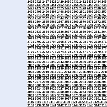
2425
2426
2427
2428
2429
2430
2431
2432
2433
2434
243
2448
2449
2450
2451
2452
2453
2454
2455
2456
2457
245
2471
2472
2473
2474
2475
2476
2477
2478
2479
2480
248
2494
2495
2496
2497
2498
2499
2500
2501
2502
2503
250
2517
2518
2519
2520
2521
2522
2523
2524
2525
2526
252
2540
2541
2542
2543
2544
2545
2546
2547
2548
2549
255
2563
2564
2565
2566
2567
2568
2569
2570
2571
2572
257
2586
2587
2588
2589
2590
2591
2592
2593
2594
2595
259
2609
2610
2611
2612
2613
2614
2615
2616
2617
2618
261
2632
2633
2634
2635
2636
2637
2638
2639
2640
2641
264
2655
2656
2657
2658
2659
2660
2661
2662
2663
2664
266
2678
2679
2680
2681
2682
2683
2684
2685
2686
2687
268
2701
2702
2703
2704
2705
2706
2707
2708
2709
2710
271
2724
2725
2726
2727
2728
2729
2730
2731
2732
2733
273
2747
2748
2749
2750
2751
2752
2753
2754
2755
2756
275
2770
2771
2772
2773
2774
2775
2776
2777
2778
2779
278
2793
2794
2795
2796
2797
2798
2799
2800
2801
2802
280
2816
2817
2818
2819
2820
2821
2822
2823
2824
2825
282
2839
2840
2841
2842
2843
2844
2845
2846
2847
2848
284
2862
2863
2864
2865
2866
2867
2868
2869
2870
2871
287
2885
2886
2887
2888
2889
2890
2891
2892
2893
2894
289
2908
2909
2910
2911
2912
2913
2914
2915
2916
2917
291
2931
2932
2933
2934
2935
2936
2937
2938
2939
2940
294
2954
2955
2956
2957
2958
2959
2960
2961
2962
2963
296
2977
2978
2979
2980
2981
2982
2983
2984
2985
2986
298
3000
3001
3002
3003
3004
3005
3006
3007
3008
3009
301
3023
3024
3025
3026
3027
3028
3029
3030
3031
3032
303
3046
3047
3048
3049
3050
3051
3052
3053
3054
3055
305
3069
3070
3071
3072
3073
3074
3075
3076
3077
3078
307
3092
3093
3094
3095
3096
3097
3098
3099
3100
3101
310
3115
3116
3117
3118
3119
3120
3121
3122
3123
3124
3125
3138
3139
3140
3141
3142
3143
3144
3145
3146
3147
314