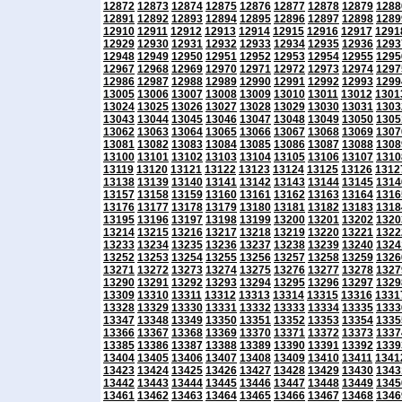
12872
12873
12874
12875
12876
12877
12878
12879
1288
12891
12892
12893
12894
12895
12896
12897
12898
1289
12910
12911
12912
12913
12914
12915
12916
12917
1291
12929
12930
12931
12932
12933
12934
12935
12936
1293
12948
12949
12950
12951
12952
12953
12954
12955
1295
12967
12968
12969
12970
12971
12972
12973
12974
1297
12986
12987
12988
12989
12990
12991
12992
12993
1299
13005
13006
13007
13008
13009
13010
13011
13012
1301
13024
13025
13026
13027
13028
13029
13030
13031
1303
13043
13044
13045
13046
13047
13048
13049
13050
1305
13062
13063
13064
13065
13066
13067
13068
13069
1307
13081
13082
13083
13084
13085
13086
13087
13088
1308
13100
13101
13102
13103
13104
13105
13106
13107
1310
13119
13120
13121
13122
13123
13124
13125
13126
1312
13138
13139
13140
13141
13142
13143
13144
13145
1314
13157
13158
13159
13160
13161
13162
13163
13164
1316
13176
13177
13178
13179
13180
13181
13182
13183
1318
13195
13196
13197
13198
13199
13200
13201
13202
1320
13214
13215
13216
13217
13218
13219
13220
13221
1322
13233
13234
13235
13236
13237
13238
13239
13240
1324
13252
13253
13254
13255
13256
13257
13258
13259
1326
13271
13272
13273
13274
13275
13276
13277
13278
1327
13290
13291
13292
13293
13294
13295
13296
13297
1329
13309
13310
13311
13312
13313
13314
13315
13316
1331
13328
13329
13330
13331
13332
13333
13334
13335
1333
13347
13348
13349
13350
13351
13352
13353
13354
1335
13366
13367
13368
13369
13370
13371
13372
13373
1337
13385
13386
13387
13388
13389
13390
13391
13392
1339
13404
13405
13406
13407
13408
13409
13410
13411
1341
13423
13424
13425
13426
13427
13428
13429
13430
1343
13442
13443
13444
13445
13446
13447
13448
13449
1345
13461
13462
13463
13464
13465
13466
13467
13468
1346