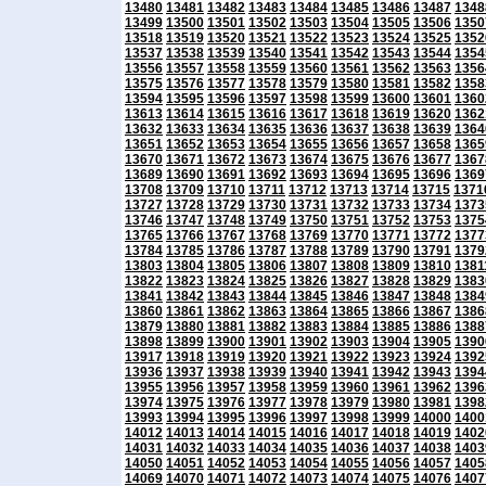
13480
13481
13482
13483
13484
13485
13486
13487
1348
13499
13500
13501
13502
13503
13504
13505
13506
1350
13518
13519
13520
13521
13522
13523
13524
13525
1352
13537
13538
13539
13540
13541
13542
13543
13544
1354
13556
13557
13558
13559
13560
13561
13562
13563
1356
13575
13576
13577
13578
13579
13580
13581
13582
1358
13594
13595
13596
13597
13598
13599
13600
13601
1360
13613
13614
13615
13616
13617
13618
13619
13620
1362
13632
13633
13634
13635
13636
13637
13638
13639
1364
13651
13652
13653
13654
13655
13656
13657
13658
1365
13670
13671
13672
13673
13674
13675
13676
13677
1367
13689
13690
13691
13692
13693
13694
13695
13696
1369
13708
13709
13710
13711
13712
13713
13714
13715
1371
13727
13728
13729
13730
13731
13732
13733
13734
1373
13746
13747
13748
13749
13750
13751
13752
13753
1375
13765
13766
13767
13768
13769
13770
13771
13772
1377
13784
13785
13786
13787
13788
13789
13790
13791
1379
13803
13804
13805
13806
13807
13808
13809
13810
1381
13822
13823
13824
13825
13826
13827
13828
13829
1383
13841
13842
13843
13844
13845
13846
13847
13848
1384
13860
13861
13862
13863
13864
13865
13866
13867
1386
13879
13880
13881
13882
13883
13884
13885
13886
1388
13898
13899
13900
13901
13902
13903
13904
13905
1390
13917
13918
13919
13920
13921
13922
13923
13924
1392
13936
13937
13938
13939
13940
13941
13942
13943
1394
13955
13956
13957
13958
13959
13960
13961
13962
1396
13974
13975
13976
13977
13978
13979
13980
13981
1398
13993
13994
13995
13996
13997
13998
13999
14000
1400
14012
14013
14014
14015
14016
14017
14018
14019
1402
14031
14032
14033
14034
14035
14036
14037
14038
1403
14050
14051
14052
14053
14054
14055
14056
14057
1405
14069
14070
14071
14072
14073
14074
14075
14076
1407