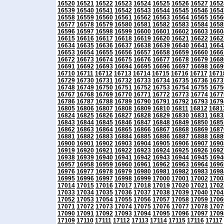
16520
16521
16522
16523
16524
16525
16526
16527
1652
16539
16540
16541
16542
16543
16544
16545
16546
1654
16558
16559
16560
16561
16562
16563
16564
16565
1656
16577
16578
16579
16580
16581
16582
16583
16584
1658
16596
16597
16598
16599
16600
16601
16602
16603
1660
16615
16616
16617
16618
16619
16620
16621
16622
1662
16634
16635
16636
16637
16638
16639
16640
16641
1664
16653
16654
16655
16656
16657
16658
16659
16660
1666
16672
16673
16674
16675
16676
16677
16678
16679
1668
16691
16692
16693
16694
16695
16696
16697
16698
1669
16710
16711
16712
16713
16714
16715
16716
16717
1671
16729
16730
16731
16732
16733
16734
16735
16736
1673
16748
16749
16750
16751
16752
16753
16754
16755
1675
16767
16768
16769
16770
16771
16772
16773
16774
1677
16786
16787
16788
16789
16790
16791
16792
16793
1679
16805
16806
16807
16808
16809
16810
16811
16812
1681
16824
16825
16826
16827
16828
16829
16830
16831
1683
16843
16844
16845
16846
16847
16848
16849
16850
1685
16862
16863
16864
16865
16866
16867
16868
16869
1687
16881
16882
16883
16884
16885
16886
16887
16888
1688
16900
16901
16902
16903
16904
16905
16906
16907
1690
16919
16920
16921
16922
16923
16924
16925
16926
1692
16938
16939
16940
16941
16942
16943
16944
16945
1694
16957
16958
16959
16960
16961
16962
16963
16964
1696
16976
16977
16978
16979
16980
16981
16982
16983
1698
16995
16996
16997
16998
16999
17000
17001
17002
1700
17014
17015
17016
17017
17018
17019
17020
17021
1702
17033
17034
17035
17036
17037
17038
17039
17040
1704
17052
17053
17054
17055
17056
17057
17058
17059
1706
17071
17072
17073
17074
17075
17076
17077
17078
1707
17090
17091
17092
17093
17094
17095
17096
17097
1709
17109
17110
17111
17112
17113
17114
17115
17116
17117