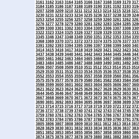
3161
3162
3163
3164
3165
3166
3167
3168
3169
3170
317
3184
3185
3186
3187
3188
3189
3190
3191
3192
3193
319
3207
3208
3209
3210
3211
3212
3213
3214
3215
3216
321
3230
3231
3232
3233
3234
3235
3236
3237
3238
3239
324
3253
3254
3255
3256
3257
3258
3259
3260
3261
3262
326
3276
3277
3278
3279
3280
3281
3282
3283
3284
3285
328
3299
3300
3301
3302
3303
3304
3305
3306
3307
3308
330
3322
3323
3324
3325
3326
3327
3328
3329
3330
3331
333
3345
3346
3347
3348
3349
3350
3351
3352
3353
3354
335
3368
3369
3370
3371
3372
3373
3374
3375
3376
3377
337
3391
3392
3393
3394
3395
3396
3397
3398
3399
3400
340
3414
3415
3416
3417
3418
3419
3420
3421
3422
3423
342
3437
3438
3439
3440
3441
3442
3443
3444
3445
3446
344
3460
3461
3462
3463
3464
3465
3466
3467
3468
3469
347
3483
3484
3485
3486
3487
3488
3489
3490
3491
3492
349
3506
3507
3508
3509
3510
3511
3512
3513
3514
3515
351
3529
3530
3531
3532
3533
3534
3535
3536
3537
3538
353
3552
3553
3554
3555
3556
3557
3558
3559
3560
3561
356
3575
3576
3577
3578
3579
3580
3581
3582
3583
3584
358
3598
3599
3600
3601
3602
3603
3604
3605
3606
3607
360
3621
3622
3623
3624
3625
3626
3627
3628
3629
3630
363
3644
3645
3646
3647
3648
3649
3650
3651
3652
3653
365
3667
3668
3669
3670
3671
3672
3673
3674
3675
3676
367
3690
3691
3692
3693
3694
3695
3696
3697
3698
3699
370
3713
3714
3715
3716
3717
3718
3719
3720
3721
3722
372
3736
3737
3738
3739
3740
3741
3742
3743
3744
3745
374
3759
3760
3761
3762
3763
3764
3765
3766
3767
3768
376
3782
3783
3784
3785
3786
3787
3788
3789
3790
3791
379
3805
3806
3807
3808
3809
3810
3811
3812
3813
3814
381
3828
3829
3830
3831
3832
3833
3834
3835
3836
3837
383
3851
3852
3853
3854
3855
3856
3857
3858
3859
3860
386
3874
3875
3876
3877
3878
3879
3880
3881
3882
3883
388