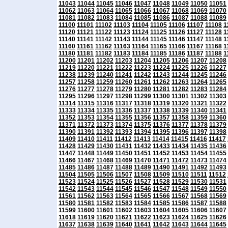
11043
11044
11045
11046
11047
11048
11049
11050
11051
11062
11063
11064
11065
11066
11067
11068
11069
11070
11081
11082
11083
11084
11085
11086
11087
11088
11089
11100
11101
11102
11103
11104
11105
11106
11107
11108
1
11120
11121
11122
11123
11124
11125
11126
11127
11128
1
11140
11141
11142
11143
11144
11145
11146
11147
11148
1
11160
11161
11162
11163
11164
11165
11166
11167
11168
1
11180
11181
11182
11183
11184
11185
11186
11187
11188
1
11200
11201
11202
11203
11204
11205
11206
11207
11208
11219
11220
11221
11222
11223
11224
11225
11226
11227
11238
11239
11240
11241
11242
11243
11244
11245
11246
11257
11258
11259
11260
11261
11262
11263
11264
11265
11276
11277
11278
11279
11280
11281
11282
11283
11284
11295
11296
11297
11298
11299
11300
11301
11302
11303
11314
11315
11316
11317
11318
11319
11320
11321
11322
11333
11334
11335
11336
11337
11338
11339
11340
11341
11352
11353
11354
11355
11356
11357
11358
11359
11360
11371
11372
11373
11374
11375
11376
11377
11378
11379
11390
11391
11392
11393
11394
11395
11396
11397
11398
11409
11410
11411
11412
11413
11414
11415
11416
11417
11428
11429
11430
11431
11432
11433
11434
11435
11436
11447
11448
11449
11450
11451
11452
11453
11454
11455
11466
11467
11468
11469
11470
11471
11472
11473
11474
11485
11486
11487
11488
11489
11490
11491
11492
11493
11504
11505
11506
11507
11508
11509
11510
11511
11512
11523
11524
11525
11526
11527
11528
11529
11530
11531
11542
11543
11544
11545
11546
11547
11548
11549
11550
11561
11562
11563
11564
11565
11566
11567
11568
11569
11580
11581
11582
11583
11584
11585
11586
11587
11588
11599
11600
11601
11602
11603
11604
11605
11606
11607
11618
11619
11620
11621
11622
11623
11624
11625
11626
11637
11638
11639
11640
11641
11642
11643
11644
11645