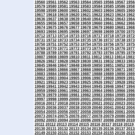
19560
19561
19562
19563
19564
19565
19566
19567
1956
19579
19580
19581
19582
19583
19584
19585
19586
1958
19598
19599
19600
19601
19602
19603
19604
19605
1960
19617
19618
19619
19620
19621
19622
19623
19624
1962
19636
19637
19638
19639
19640
19641
19642
19643
1964
19655
19656
19657
19658
19659
19660
19661
19662
1966
19674
19675
19676
19677
19678
19679
19680
19681
1968
19693
19694
19695
19696
19697
19698
19699
19700
1970
19712
19713
19714
19715
19716
19717
19718
19719
1972
19731
19732
19733
19734
19735
19736
19737
19738
1973
19750
19751
19752
19753
19754
19755
19756
19757
1975
19769
19770
19771
19772
19773
19774
19775
19776
1977
19788
19789
19790
19791
19792
19793
19794
19795
1979
19807
19808
19809
19810
19811
19812
19813
19814
1981
19826
19827
19828
19829
19830
19831
19832
19833
1983
19845
19846
19847
19848
19849
19850
19851
19852
1985
19864
19865
19866
19867
19868
19869
19870
19871
1987
19883
19884
19885
19886
19887
19888
19889
19890
1989
19902
19903
19904
19905
19906
19907
19908
19909
1991
19921
19922
19923
19924
19925
19926
19927
19928
1992
19940
19941
19942
19943
19944
19945
19946
19947
1994
19959
19960
19961
19962
19963
19964
19965
19966
1996
19978
19979
19980
19981
19982
19983
19984
19985
1998
19997
19998
19999
20000
20001
20002
20003
20004
2000
20016
20017
20018
20019
20020
20021
20022
20023
2002
20035
20036
20037
20038
20039
20040
20041
20042
2004
20054
20055
20056
20057
20058
20059
20060
20061
2006
20073
20074
20075
20076
20077
20078
20079
20080
2008
20092
20093
20094
20095
20096
20097
20098
20099
2010
20111
20112
20113
20114
20115
20116
20117
20118
20119
20130
20131
20132
20133
20134
20135
20136
20137
2013
20149
20150
20151
20152
20153
20154
20155
20156
2015