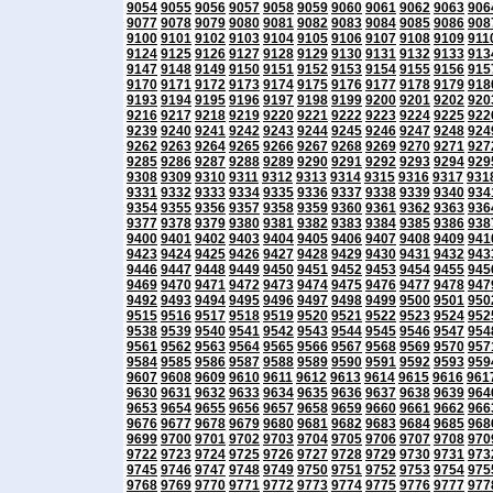
9054
9055
9056
9057
9058
9059
9060
9061
9062
9063
906
9077
9078
9079
9080
9081
9082
9083
9084
9085
9086
908
9100
9101
9102
9103
9104
9105
9106
9107
9108
9109
911
9124
9125
9126
9127
9128
9129
9130
9131
9132
9133
913
9147
9148
9149
9150
9151
9152
9153
9154
9155
9156
915
9170
9171
9172
9173
9174
9175
9176
9177
9178
9179
918
9193
9194
9195
9196
9197
9198
9199
9200
9201
9202
920
9216
9217
9218
9219
9220
9221
9222
9223
9224
9225
922
9239
9240
9241
9242
9243
9244
9245
9246
9247
9248
924
9262
9263
9264
9265
9266
9267
9268
9269
9270
9271
927
9285
9286
9287
9288
9289
9290
9291
9292
9293
9294
929
9308
9309
9310
9311
9312
9313
9314
9315
9316
9317
931
9331
9332
9333
9334
9335
9336
9337
9338
9339
9340
934
9354
9355
9356
9357
9358
9359
9360
9361
9362
9363
936
9377
9378
9379
9380
9381
9382
9383
9384
9385
9386
938
9400
9401
9402
9403
9404
9405
9406
9407
9408
9409
941
9423
9424
9425
9426
9427
9428
9429
9430
9431
9432
943
9446
9447
9448
9449
9450
9451
9452
9453
9454
9455
945
9469
9470
9471
9472
9473
9474
9475
9476
9477
9478
947
9492
9493
9494
9495
9496
9497
9498
9499
9500
9501
950
9515
9516
9517
9518
9519
9520
9521
9522
9523
9524
952
9538
9539
9540
9541
9542
9543
9544
9545
9546
9547
954
9561
9562
9563
9564
9565
9566
9567
9568
9569
9570
957
9584
9585
9586
9587
9588
9589
9590
9591
9592
9593
959
9607
9608
9609
9610
9611
9612
9613
9614
9615
9616
961
9630
9631
9632
9633
9634
9635
9636
9637
9638
9639
964
9653
9654
9655
9656
9657
9658
9659
9660
9661
9662
966
9676
9677
9678
9679
9680
9681
9682
9683
9684
9685
968
9699
9700
9701
9702
9703
9704
9705
9706
9707
9708
970
9722
9723
9724
9725
9726
9727
9728
9729
9730
9731
973
9745
9746
9747
9748
9749
9750
9751
9752
9753
9754
975
9768
9769
9770
9771
9772
9773
9774
9775
9776
9777
977