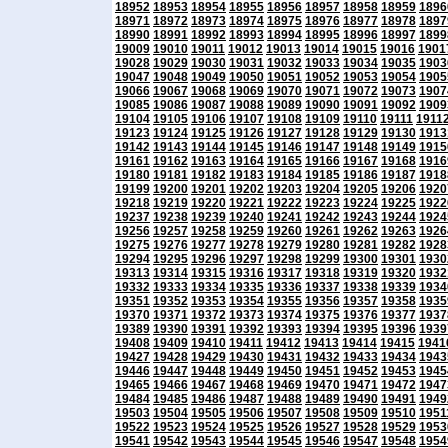
18952
18953
18954
18955
18956
18957
18958
18959
1896
18971
18972
18973
18974
18975
18976
18977
18978
1897
18990
18991
18992
18993
18994
18995
18996
18997
1899
19009
19010
19011
19012
19013
19014
19015
19016
1901
19028
19029
19030
19031
19032
19033
19034
19035
1903
19047
19048
19049
19050
19051
19052
19053
19054
1905
19066
19067
19068
19069
19070
19071
19072
19073
1907
19085
19086
19087
19088
19089
19090
19091
19092
1909
19104
19105
19106
19107
19108
19109
19110
19111
1911
19123
19124
19125
19126
19127
19128
19129
19130
1913
19142
19143
19144
19145
19146
19147
19148
19149
1915
19161
19162
19163
19164
19165
19166
19167
19168
1916
19180
19181
19182
19183
19184
19185
19186
19187
1918
19199
19200
19201
19202
19203
19204
19205
19206
1920
19218
19219
19220
19221
19222
19223
19224
19225
1922
19237
19238
19239
19240
19241
19242
19243
19244
1924
19256
19257
19258
19259
19260
19261
19262
19263
1926
19275
19276
19277
19278
19279
19280
19281
19282
1928
19294
19295
19296
19297
19298
19299
19300
19301
1930
19313
19314
19315
19316
19317
19318
19319
19320
1932
19332
19333
19334
19335
19336
19337
19338
19339
1934
19351
19352
19353
19354
19355
19356
19357
19358
1935
19370
19371
19372
19373
19374
19375
19376
19377
1937
19389
19390
19391
19392
19393
19394
19395
19396
1939
19408
19409
19410
19411
19412
19413
19414
19415
1941
19427
19428
19429
19430
19431
19432
19433
19434
1943
19446
19447
19448
19449
19450
19451
19452
19453
1945
19465
19466
19467
19468
19469
19470
19471
19472
1947
19484
19485
19486
19487
19488
19489
19490
19491
1949
19503
19504
19505
19506
19507
19508
19509
19510
1951
19522
19523
19524
19525
19526
19527
19528
19529
1953
19541
19542
19543
19544
19545
19546
19547
19548
1954