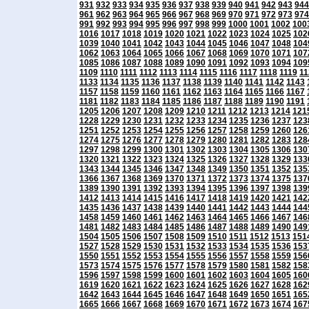
931
932
933
934
935
936
937
938
939
940
941
942
943
944
961
962
963
964
965
966
967
968
969
970
971
972
973
974
991
992
993
994
995
996
997
998
999
1000
1001
1002
100
1016
1017
1018
1019
1020
1021
1022
1023
1024
1025
102
1039
1040
1041
1042
1043
1044
1045
1046
1047
1048
104
1062
1063
1064
1065
1066
1067
1068
1069
1070
1071
107
1085
1086
1087
1088
1089
1090
1091
1092
1093
1094
109
1109
1110
1111
1112
1113
1114
1115
1116
1117
1118
1119
11
1133
1134
1135
1136
1137
1138
1139
1140
1141
1142
1143
1157
1158
1159
1160
1161
1162
1163
1164
1165
1166
1167
1181
1182
1183
1184
1185
1186
1187
1188
1189
1190
1191
1205
1206
1207
1208
1209
1210
1211
1212
1213
1214
121
1228
1229
1230
1231
1232
1233
1234
1235
1236
1237
123
1251
1252
1253
1254
1255
1256
1257
1258
1259
1260
126
1274
1275
1276
1277
1278
1279
1280
1281
1282
1283
128
1297
1298
1299
1300
1301
1302
1303
1304
1305
1306
130
1320
1321
1322
1323
1324
1325
1326
1327
1328
1329
133
1343
1344
1345
1346
1347
1348
1349
1350
1351
1352
135
1366
1367
1368
1369
1370
1371
1372
1373
1374
1375
137
1389
1390
1391
1392
1393
1394
1395
1396
1397
1398
139
1412
1413
1414
1415
1416
1417
1418
1419
1420
1421
142
1435
1436
1437
1438
1439
1440
1441
1442
1443
1444
144
1458
1459
1460
1461
1462
1463
1464
1465
1466
1467
146
1481
1482
1483
1484
1485
1486
1487
1488
1489
1490
149
1504
1505
1506
1507
1508
1509
1510
1511
1512
1513
151
1527
1528
1529
1530
1531
1532
1533
1534
1535
1536
153
1550
1551
1552
1553
1554
1555
1556
1557
1558
1559
156
1573
1574
1575
1576
1577
1578
1579
1580
1581
1582
158
1596
1597
1598
1599
1600
1601
1602
1603
1604
1605
160
1619
1620
1621
1622
1623
1624
1625
1626
1627
1628
162
1642
1643
1644
1645
1646
1647
1648
1649
1650
1651
165
1665
1666
1667
1668
1669
1670
1671
1672
1673
1674
167