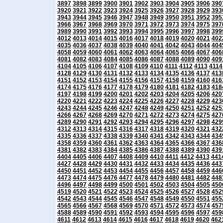
3897
3898
3899
3900
3901
3902
3903
3904
3905
3906
390
3920
3921
3922
3923
3924
3925
3926
3927
3928
3929
393
3943
3944
3945
3946
3947
3948
3949
3950
3951
3952
395
3966
3967
3968
3969
3970
3971
3972
3973
3974
3975
397
3989
3990
3991
3992
3993
3994
3995
3996
3997
3998
399
4012
4013
4014
4015
4016
4017
4018
4019
4020
4021
402
4035
4036
4037
4038
4039
4040
4041
4042
4043
4044
404
4058
4059
4060
4061
4062
4063
4064
4065
4066
4067
406
4081
4082
4083
4084
4085
4086
4087
4088
4089
4090
409
4104
4105
4106
4107
4108
4109
4110
4111
4112
4113
4114
4128
4129
4130
4131
4132
4133
4134
4135
4136
4137
413
4151
4152
4153
4154
4155
4156
4157
4158
4159
4160
416
4174
4175
4176
4177
4178
4179
4180
4181
4182
4183
418
4197
4198
4199
4200
4201
4202
4203
4204
4205
4206
420
4220
4221
4222
4223
4224
4225
4226
4227
4228
4229
423
4243
4244
4245
4246
4247
4248
4249
4250
4251
4252
425
4266
4267
4268
4269
4270
4271
4272
4273
4274
4275
427
4289
4290
4291
4292
4293
4294
4295
4296
4297
4298
429
4312
4313
4314
4315
4316
4317
4318
4319
4320
4321
432
4335
4336
4337
4338
4339
4340
4341
4342
4343
4344
434
4358
4359
4360
4361
4362
4363
4364
4365
4366
4367
436
4381
4382
4383
4384
4385
4386
4387
4388
4389
4390
439
4404
4405
4406
4407
4408
4409
4410
4411
4412
4413
441
4427
4428
4429
4430
4431
4432
4433
4434
4435
4436
443
4450
4451
4452
4453
4454
4455
4456
4457
4458
4459
446
4473
4474
4475
4476
4477
4478
4479
4480
4481
4482
448
4496
4497
4498
4499
4500
4501
4502
4503
4504
4505
450
4519
4520
4521
4522
4523
4524
4525
4526
4527
4528
452
4542
4543
4544
4545
4546
4547
4548
4549
4550
4551
455
4565
4566
4567
4568
4569
4570
4571
4572
4573
4574
457
4588
4589
4590
4591
4592
4593
4594
4595
4596
4597
459
4611
4612
4613
4614
4615
4616
4617
4618
4619
4620
462