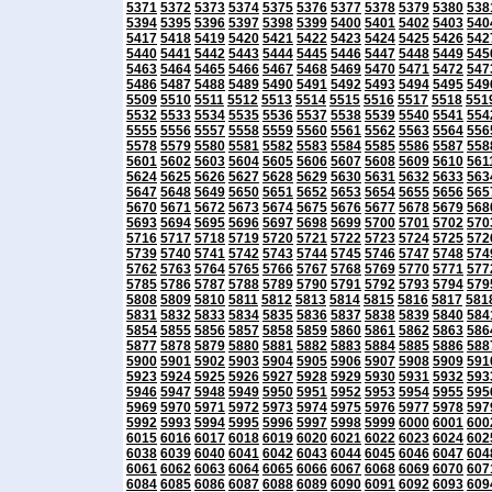
5371
5372
5373
5374
5375
5376
5377
5378
5379
5380
538
5394
5395
5396
5397
5398
5399
5400
5401
5402
5403
540
5417
5418
5419
5420
5421
5422
5423
5424
5425
5426
542
5440
5441
5442
5443
5444
5445
5446
5447
5448
5449
545
5463
5464
5465
5466
5467
5468
5469
5470
5471
5472
547
5486
5487
5488
5489
5490
5491
5492
5493
5494
5495
549
5509
5510
5511
5512
5513
5514
5515
5516
5517
5518
551
5532
5533
5534
5535
5536
5537
5538
5539
5540
5541
554
5555
5556
5557
5558
5559
5560
5561
5562
5563
5564
556
5578
5579
5580
5581
5582
5583
5584
5585
5586
5587
558
5601
5602
5603
5604
5605
5606
5607
5608
5609
5610
561
5624
5625
5626
5627
5628
5629
5630
5631
5632
5633
563
5647
5648
5649
5650
5651
5652
5653
5654
5655
5656
565
5670
5671
5672
5673
5674
5675
5676
5677
5678
5679
568
5693
5694
5695
5696
5697
5698
5699
5700
5701
5702
570
5716
5717
5718
5719
5720
5721
5722
5723
5724
5725
572
5739
5740
5741
5742
5743
5744
5745
5746
5747
5748
574
5762
5763
5764
5765
5766
5767
5768
5769
5770
5771
577
5785
5786
5787
5788
5789
5790
5791
5792
5793
5794
579
5808
5809
5810
5811
5812
5813
5814
5815
5816
5817
581
5831
5832
5833
5834
5835
5836
5837
5838
5839
5840
584
5854
5855
5856
5857
5858
5859
5860
5861
5862
5863
586
5877
5878
5879
5880
5881
5882
5883
5884
5885
5886
588
5900
5901
5902
5903
5904
5905
5906
5907
5908
5909
591
5923
5924
5925
5926
5927
5928
5929
5930
5931
5932
593
5946
5947
5948
5949
5950
5951
5952
5953
5954
5955
595
5969
5970
5971
5972
5973
5974
5975
5976
5977
5978
597
5992
5993
5994
5995
5996
5997
5998
5999
6000
6001
600
6015
6016
6017
6018
6019
6020
6021
6022
6023
6024
602
6038
6039
6040
6041
6042
6043
6044
6045
6046
6047
604
6061
6062
6063
6064
6065
6066
6067
6068
6069
6070
607
6084
6085
6086
6087
6088
6089
6090
6091
6092
6093
609