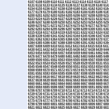
6107
6108
6109
6110
6111
6112
6113
6114
6115
6116
6117
6131
6132
6133
6134
6135
6136
6137
6138
6139
6140
614
6154
6155
6156
6157
6158
6159
6160
6161
6162
6163
616
6177
6178
6179
6180
6181
6182
6183
6184
6185
6186
618
6200
6201
6202
6203
6204
6205
6206
6207
6208
6209
621
6223
6224
6225
6226
6227
6228
6229
6230
6231
6232
623
6246
6247
6248
6249
6250
6251
6252
6253
6254
6255
625
6269
6270
6271
6272
6273
6274
6275
6276
6277
6278
627
6292
6293
6294
6295
6296
6297
6298
6299
6300
6301
630
6315
6316
6317
6318
6319
6320
6321
6322
6323
6324
632
6338
6339
6340
6341
6342
6343
6344
6345
6346
6347
634
6361
6362
6363
6364
6365
6366
6367
6368
6369
6370
637
6384
6385
6386
6387
6388
6389
6390
6391
6392
6393
639
6407
6408
6409
6410
6411
6412
6413
6414
6415
6416
641
6430
6431
6432
6433
6434
6435
6436
6437
6438
6439
644
6453
6454
6455
6456
6457
6458
6459
6460
6461
6462
646
6476
6477
6478
6479
6480
6481
6482
6483
6484
6485
648
6499
6500
6501
6502
6503
6504
6505
6506
6507
6508
650
6522
6523
6524
6525
6526
6527
6528
6529
6530
6531
653
6545
6546
6547
6548
6549
6550
6551
6552
6553
6554
655
6568
6569
6570
6571
6572
6573
6574
6575
6576
6577
657
6591
6592
6593
6594
6595
6596
6597
6598
6599
6600
660
6614
6615
6616
6617
6618
6619
6620
6621
6622
6623
662
6637
6638
6639
6640
6641
6642
6643
6644
6645
6646
664
6660
6661
6662
6663
6664
6665
6666
6667
6668
6669
667
6683
6684
6685
6686
6687
6688
6689
6690
6691
6692
669
6706
6707
6708
6709
6710
6711
6712
6713
6714
6715
671
6729
6730
6731
6732
6733
6734
6735
6736
6737
6738
673
6752
6753
6754
6755
6756
6757
6758
6759
6760
6761
676
6775
6776
6777
6778
6779
6780
6781
6782
6783
6784
678
6798
6799
6800
6801
6802
6803
6804
6805
6806
6807
680
6821
6822
6823
6824
6825
6826
6827
6828
6829
6830
683