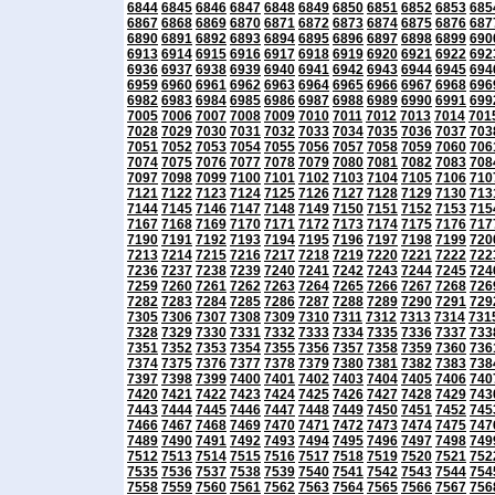
6844
6845
6846
6847
6848
6849
6850
6851
6852
6853
685
6867
6868
6869
6870
6871
6872
6873
6874
6875
6876
687
6890
6891
6892
6893
6894
6895
6896
6897
6898
6899
690
6913
6914
6915
6916
6917
6918
6919
6920
6921
6922
692
6936
6937
6938
6939
6940
6941
6942
6943
6944
6945
694
6959
6960
6961
6962
6963
6964
6965
6966
6967
6968
696
6982
6983
6984
6985
6986
6987
6988
6989
6990
6991
699
7005
7006
7007
7008
7009
7010
7011
7012
7013
7014
701
7028
7029
7030
7031
7032
7033
7034
7035
7036
7037
703
7051
7052
7053
7054
7055
7056
7057
7058
7059
7060
706
7074
7075
7076
7077
7078
7079
7080
7081
7082
7083
708
7097
7098
7099
7100
7101
7102
7103
7104
7105
7106
710
7121
7122
7123
7124
7125
7126
7127
7128
7129
7130
713
7144
7145
7146
7147
7148
7149
7150
7151
7152
7153
715
7167
7168
7169
7170
7171
7172
7173
7174
7175
7176
717
7190
7191
7192
7193
7194
7195
7196
7197
7198
7199
720
7213
7214
7215
7216
7217
7218
7219
7220
7221
7222
722
7236
7237
7238
7239
7240
7241
7242
7243
7244
7245
724
7259
7260
7261
7262
7263
7264
7265
7266
7267
7268
726
7282
7283
7284
7285
7286
7287
7288
7289
7290
7291
729
7305
7306
7307
7308
7309
7310
7311
7312
7313
7314
731
7328
7329
7330
7331
7332
7333
7334
7335
7336
7337
733
7351
7352
7353
7354
7355
7356
7357
7358
7359
7360
736
7374
7375
7376
7377
7378
7379
7380
7381
7382
7383
738
7397
7398
7399
7400
7401
7402
7403
7404
7405
7406
740
7420
7421
7422
7423
7424
7425
7426
7427
7428
7429
743
7443
7444
7445
7446
7447
7448
7449
7450
7451
7452
745
7466
7467
7468
7469
7470
7471
7472
7473
7474
7475
747
7489
7490
7491
7492
7493
7494
7495
7496
7497
7498
749
7512
7513
7514
7515
7516
7517
7518
7519
7520
7521
752
7535
7536
7537
7538
7539
7540
7541
7542
7543
7544
754
7558
7559
7560
7561
7562
7563
7564
7565
7566
7567
756