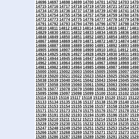
14696
14697
14698
14699
14700
14701
14702
14703
1470
14715
14716
14717
14718
14719
14720
14721
14722
1472
14734
14735
14736
14737
14738
14739
14740
14741
1474
14753
14754
14755
14756
14757
14758
14759
14760
1476
14772
14773
14774
14775
14776
14777
14778
14779
1478
14791
14792
14793
14794
14795
14796
14797
14798
1479
14810
14811
14812
14813
14814
14815
14816
14817
1481
14829
14830
14831
14832
14833
14834
14835
14836
1483
14848
14849
14850
14851
14852
14853
14854
14855
1485
14867
14868
14869
14870
14871
14872
14873
14874
1487
14886
14887
14888
14889
14890
14891
14892
14893
1489
14905
14906
14907
14908
14909
14910
14911
14912
1491
14924
14925
14926
14927
14928
14929
14930
14931
1493
14943
14944
14945
14946
14947
14948
14949
14950
1495
14962
14963
14964
14965
14966
14967
14968
14969
1497
14981
14982
14983
14984
14985
14986
14987
14988
1498
15000
15001
15002
15003
15004
15005
15006
15007
1500
15019
15020
15021
15022
15023
15024
15025
15026
1502
15038
15039
15040
15041
15042
15043
15044
15045
1504
15057
15058
15059
15060
15061
15062
15063
15064
1506
15076
15077
15078
15079
15080
15081
15082
15083
1508
15095
15096
15097
15098
15099
15100
15101
15102
1510
15114
15115
15116
15117
15118
15119
15120
15121
15122
15133
15134
15135
15136
15137
15138
15139
15140
1514
15152
15153
15154
15155
15156
15157
15158
15159
1516
15171
15172
15173
15174
15175
15176
15177
15178
1517
15190
15191
15192
15193
15194
15195
15196
15197
1519
15209
15210
15211
15212
15213
15214
15215
15216
1521
15228
15229
15230
15231
15232
15233
15234
15235
1523
15247
15248
15249
15250
15251
15252
15253
15254
1525
15266
15267
15268
15269
15270
15271
15272
15273
1527
15285
15286
15287
15288
15289
15290
15291
15292
1529