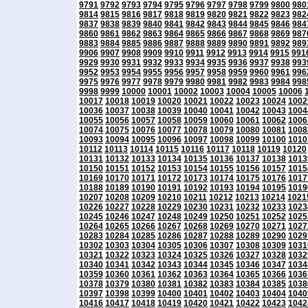
9791
9792
9793
9794
9795
9796
9797
9798
9799
9800
980
9814
9815
9816
9817
9818
9819
9820
9821
9822
9823
982
9837
9838
9839
9840
9841
9842
9843
9844
9845
9846
984
9860
9861
9862
9863
9864
9865
9866
9867
9868
9869
987
9883
9884
9885
9886
9887
9888
9889
9890
9891
9892
989
9906
9907
9908
9909
9910
9911
9912
9913
9914
9915
991
9929
9930
9931
9932
9933
9934
9935
9936
9937
9938
993
9952
9953
9954
9955
9956
9957
9958
9959
9960
9961
996
9975
9976
9977
9978
9979
9980
9981
9982
9983
9984
998
9998
9999
10000
10001
10002
10003
10004
10005
10006
10017
10018
10019
10020
10021
10022
10023
10024
1002
10036
10037
10038
10039
10040
10041
10042
10043
1004
10055
10056
10057
10058
10059
10060
10061
10062
1006
10074
10075
10076
10077
10078
10079
10080
10081
1008
10093
10094
10095
10096
10097
10098
10099
10100
1010
10112
10113
10114
10115
10116
10117
10118
10119
10120
10131
10132
10133
10134
10135
10136
10137
10138
1013
10150
10151
10152
10153
10154
10155
10156
10157
1015
10169
10170
10171
10172
10173
10174
10175
10176
1017
10188
10189
10190
10191
10192
10193
10194
10195
1019
10207
10208
10209
10210
10211
10212
10213
10214
1021
10226
10227
10228
10229
10230
10231
10232
10233
1023
10245
10246
10247
10248
10249
10250
10251
10252
1025
10264
10265
10266
10267
10268
10269
10270
10271
1027
10283
10284
10285
10286
10287
10288
10289
10290
1029
10302
10303
10304
10305
10306
10307
10308
10309
1031
10321
10322
10323
10324
10325
10326
10327
10328
1032
10340
10341
10342
10343
10344
10345
10346
10347
1034
10359
10360
10361
10362
10363
10364
10365
10366
1036
10378
10379
10380
10381
10382
10383
10384
10385
1038
10397
10398
10399
10400
10401
10402
10403
10404
1040
10416
10417
10418
10419
10420
10421
10422
10423
1042