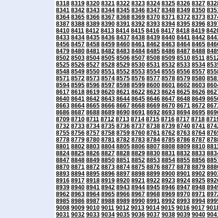
8318
8319
8320
8321
8322
8323
8324
8325
8326
8327
832
8341
8342
8343
8344
8345
8346
8347
8348
8349
8350
835
8364
8365
8366
8367
8368
8369
8370
8371
8372
8373
837
8387
8388
8389
8390
8391
8392
8393
8394
8395
8396
839
8410
8411
8412
8413
8414
8415
8416
8417
8418
8419
842
8433
8434
8435
8436
8437
8438
8439
8440
8441
8442
844
8456
8457
8458
8459
8460
8461
8462
8463
8464
8465
846
8479
8480
8481
8482
8483
8484
8485
8486
8487
8488
848
8502
8503
8504
8505
8506
8507
8508
8509
8510
8511
851
8525
8526
8527
8528
8529
8530
8531
8532
8533
8534
853
8548
8549
8550
8551
8552
8553
8554
8555
8556
8557
855
8571
8572
8573
8574
8575
8576
8577
8578
8579
8580
858
8594
8595
8596
8597
8598
8599
8600
8601
8602
8603
860
8617
8618
8619
8620
8621
8622
8623
8624
8625
8626
862
8640
8641
8642
8643
8644
8645
8646
8647
8648
8649
865
8663
8664
8665
8666
8667
8668
8669
8670
8671
8672
867
8686
8687
8688
8689
8690
8691
8692
8693
8694
8695
869
8709
8710
8711
8712
8713
8714
8715
8716
8717
8718
871
8732
8733
8734
8735
8736
8737
8738
8739
8740
8741
874
8755
8756
8757
8758
8759
8760
8761
8762
8763
8764
876
8778
8779
8780
8781
8782
8783
8784
8785
8786
8787
878
8801
8802
8803
8804
8805
8806
8807
8808
8809
8810
881
8824
8825
8826
8827
8828
8829
8830
8831
8832
8833
883
8847
8848
8849
8850
8851
8852
8853
8854
8855
8856
885
8870
8871
8872
8873
8874
8875
8876
8877
8878
8879
888
8893
8894
8895
8896
8897
8898
8899
8900
8901
8902
890
8916
8917
8918
8919
8920
8921
8922
8923
8924
8925
892
8939
8940
8941
8942
8943
8944
8945
8946
8947
8948
894
8962
8963
8964
8965
8966
8967
8968
8969
8970
8971
897
8985
8986
8987
8988
8989
8990
8991
8992
8993
8994
899
9008
9009
9010
9011
9012
9013
9014
9015
9016
9017
901
9031
9032
9033
9034
9035
9036
9037
9038
9039
9040
904