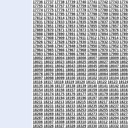
17736
17737
17738
17739
17740
17741
17742
17743
1774
17755
17756
17757
17758
17759
17760
17761
17762
1776
17774
17775
17776
17777
17778
17779
17780
17781
1778
17793
17794
17795
17796
17797
17798
17799
17800
1780
17812
17813
17814
17815
17816
17817
17818
17819
1782
17831
17832
17833
17834
17835
17836
17837
17838
1783
17850
17851
17852
17853
17854
17855
17856
17857
1785
17869
17870
17871
17872
17873
17874
17875
17876
1787
17888
17889
17890
17891
17892
17893
17894
17895
1789
17907
17908
17909
17910
17911
17912
17913
17914
1791
17926
17927
17928
17929
17930
17931
17932
17933
1793
17945
17946
17947
17948
17949
17950
17951
17952
1795
17964
17965
17966
17967
17968
17969
17970
17971
1797
17983
17984
17985
17986
17987
17988
17989
17990
1799
18002
18003
18004
18005
18006
18007
18008
18009
1801
18021
18022
18023
18024
18025
18026
18027
18028
1802
18040
18041
18042
18043
18044
18045
18046
18047
1804
18059
18060
18061
18062
18063
18064
18065
18066
1806
18078
18079
18080
18081
18082
18083
18084
18085
1808
18097
18098
18099
18100
18101
18102
18103
18104
1810
18116
18117
18118
18119
18120
18121
18122
18123
1812
18135
18136
18137
18138
18139
18140
18141
18142
1814
18154
18155
18156
18157
18158
18159
18160
18161
1816
18173
18174
18175
18176
18177
18178
18179
18180
1818
18192
18193
18194
18195
18196
18197
18198
18199
1820
18211
18212
18213
18214
18215
18216
18217
18218
1821
18230
18231
18232
18233
18234
18235
18236
18237
1823
18249
18250
18251
18252
18253
18254
18255
18256
1825
18268
18269
18270
18271
18272
18273
18274
18275
1827
18287
18288
18289
18290
18291
18292
18293
18294
1829
18306
18307
18308
18309
18310
18311
18312
18313
1831
18325
18326
18327
18328
18329
18330
18331
18332
1833