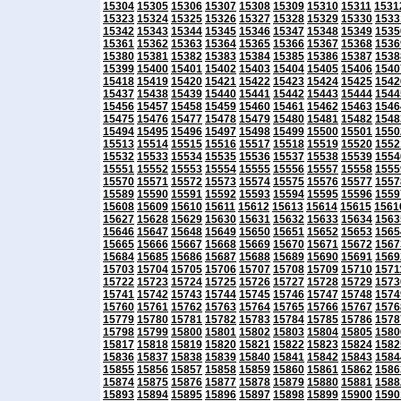
15304
15305
15306
15307
15308
15309
15310
15311
1531
15323
15324
15325
15326
15327
15328
15329
15330
1533
15342
15343
15344
15345
15346
15347
15348
15349
1535
15361
15362
15363
15364
15365
15366
15367
15368
1536
15380
15381
15382
15383
15384
15385
15386
15387
1538
15399
15400
15401
15402
15403
15404
15405
15406
1540
15418
15419
15420
15421
15422
15423
15424
15425
1542
15437
15438
15439
15440
15441
15442
15443
15444
1544
15456
15457
15458
15459
15460
15461
15462
15463
1546
15475
15476
15477
15478
15479
15480
15481
15482
1548
15494
15495
15496
15497
15498
15499
15500
15501
1550
15513
15514
15515
15516
15517
15518
15519
15520
1552
15532
15533
15534
15535
15536
15537
15538
15539
1554
15551
15552
15553
15554
15555
15556
15557
15558
1555
15570
15571
15572
15573
15574
15575
15576
15577
1557
15589
15590
15591
15592
15593
15594
15595
15596
1559
15608
15609
15610
15611
15612
15613
15614
15615
1561
15627
15628
15629
15630
15631
15632
15633
15634
1563
15646
15647
15648
15649
15650
15651
15652
15653
1565
15665
15666
15667
15668
15669
15670
15671
15672
1567
15684
15685
15686
15687
15688
15689
15690
15691
1569
15703
15704
15705
15706
15707
15708
15709
15710
1571
15722
15723
15724
15725
15726
15727
15728
15729
1573
15741
15742
15743
15744
15745
15746
15747
15748
1574
15760
15761
15762
15763
15764
15765
15766
15767
1576
15779
15780
15781
15782
15783
15784
15785
15786
1578
15798
15799
15800
15801
15802
15803
15804
15805
1580
15817
15818
15819
15820
15821
15822
15823
15824
1582
15836
15837
15838
15839
15840
15841
15842
15843
1584
15855
15856
15857
15858
15859
15860
15861
15862
1586
15874
15875
15876
15877
15878
15879
15880
15881
1588
15893
15894
15895
15896
15897
15898
15899
15900
1590