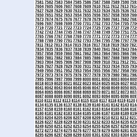
7581
7582
7583
7584
7585
7586
7587
7588
7589
7590
759
7604
7605
7606
7607
7608
7609
7610
7611
7612
7613
761
7627
7628
7629
7630
7631
7632
7633
7634
7635
7636
763
7650
7651
7652
7653
7654
7655
7656
7657
7658
7659
766
7673
7674
7675
7676
7677
7678
7679
7680
7681
7682
768
7696
7697
7698
7699
7700
7701
7702
7703
7704
7705
770
7719
7720
7721
7722
7723
7724
7725
7726
7727
7728
772
7742
7743
7744
7745
7746
7747
7748
7749
7750
7751
775
7765
7766
7767
7768
7769
7770
7771
7772
7773
7774
777
7788
7789
7790
7791
7792
7793
7794
7795
7796
7797
779
7811
7812
7813
7814
7815
7816
7817
7818
7819
7820
782
7834
7835
7836
7837
7838
7839
7840
7841
7842
7843
784
7857
7858
7859
7860
7861
7862
7863
7864
7865
7866
786
7880
7881
7882
7883
7884
7885
7886
7887
7888
7889
789
7903
7904
7905
7906
7907
7908
7909
7910
7911
7912
791
7926
7927
7928
7929
7930
7931
7932
7933
7934
7935
793
7949
7950
7951
7952
7953
7954
7955
7956
7957
7958
795
7972
7973
7974
7975
7976
7977
7978
7979
7980
7981
798
7995
7996
7997
7998
7999
8000
8001
8002
8003
8004
800
8018
8019
8020
8021
8022
8023
8024
8025
8026
8027
802
8041
8042
8043
8044
8045
8046
8047
8048
8049
8050
805
8064
8065
8066
8067
8068
8069
8070
8071
8072
8073
807
8087
8088
8089
8090
8091
8092
8093
8094
8095
8096
809
8110
8111
8112
8113
8114
8115
8116
8117
8118
8119
8120
8134
8135
8136
8137
8138
8139
8140
8141
8142
8143
814
8157
8158
8159
8160
8161
8162
8163
8164
8165
8166
816
8180
8181
8182
8183
8184
8185
8186
8187
8188
8189
819
8203
8204
8205
8206
8207
8208
8209
8210
8211
8212
821
8226
8227
8228
8229
8230
8231
8232
8233
8234
8235
823
8249
8250
8251
8252
8253
8254
8255
8256
8257
8258
825
8272
8273
8274
8275
8276
8277
8278
8279
8280
8281
828
8295
8296
8297
8298
8299
8300
8301
8302
8303
8304
830