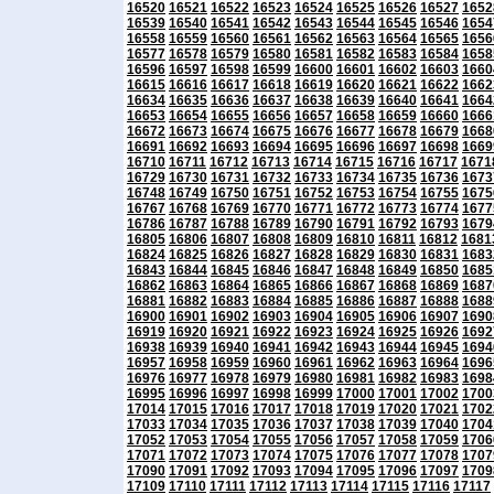
16520
16521
16522
16523
16524
16525
16526
16527
1652
16539
16540
16541
16542
16543
16544
16545
16546
1654
16558
16559
16560
16561
16562
16563
16564
16565
1656
16577
16578
16579
16580
16581
16582
16583
16584
1658
16596
16597
16598
16599
16600
16601
16602
16603
1660
16615
16616
16617
16618
16619
16620
16621
16622
1662
16634
16635
16636
16637
16638
16639
16640
16641
1664
16653
16654
16655
16656
16657
16658
16659
16660
1666
16672
16673
16674
16675
16676
16677
16678
16679
1668
16691
16692
16693
16694
16695
16696
16697
16698
1669
16710
16711
16712
16713
16714
16715
16716
16717
1671
16729
16730
16731
16732
16733
16734
16735
16736
1673
16748
16749
16750
16751
16752
16753
16754
16755
1675
16767
16768
16769
16770
16771
16772
16773
16774
1677
16786
16787
16788
16789
16790
16791
16792
16793
1679
16805
16806
16807
16808
16809
16810
16811
16812
1681
16824
16825
16826
16827
16828
16829
16830
16831
1683
16843
16844
16845
16846
16847
16848
16849
16850
1685
16862
16863
16864
16865
16866
16867
16868
16869
1687
16881
16882
16883
16884
16885
16886
16887
16888
1688
16900
16901
16902
16903
16904
16905
16906
16907
1690
16919
16920
16921
16922
16923
16924
16925
16926
1692
16938
16939
16940
16941
16942
16943
16944
16945
1694
16957
16958
16959
16960
16961
16962
16963
16964
1696
16976
16977
16978
16979
16980
16981
16982
16983
1698
16995
16996
16997
16998
16999
17000
17001
17002
1700
17014
17015
17016
17017
17018
17019
17020
17021
1702
17033
17034
17035
17036
17037
17038
17039
17040
1704
17052
17053
17054
17055
17056
17057
17058
17059
1706
17071
17072
17073
17074
17075
17076
17077
17078
1707
17090
17091
17092
17093
17094
17095
17096
17097
1709
17109
17110
17111
17112
17113
17114
17115
17116
17117