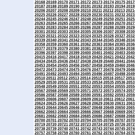
20168
20169
20170
20171
20172
20173
20174
20175
2017
20187
20188
20189
20190
20191
20192
20193
20194
2019
20206
20207
20208
20209
20210
20211
20212
20213
2021
20225
20226
20227
20228
20229
20230
20231
20232
2023
20244
20245
20246
20247
20248
20249
20250
20251
2025
20263
20264
20265
20266
20267
20268
20269
20270
2027
20282
20283
20284
20285
20286
20287
20288
20289
2029
20301
20302
20303
20304
20305
20306
20307
20308
2030
20320
20321
20322
20323
20324
20325
20326
20327
2032
20339
20340
20341
20342
20343
20344
20345
20346
2034
20358
20359
20360
20361
20362
20363
20364
20365
2036
20377
20378
20379
20380
20381
20382
20383
20384
2038
20396
20397
20398
20399
20400
20401
20402
20403
2040
20415
20416
20417
20418
20419
20420
20421
20422
2042
20434
20435
20436
20437
20438
20439
20440
20441
2044
20453
20454
20455
20456
20457
20458
20459
20460
2046
20472
20473
20474
20475
20476
20477
20478
20479
2048
20491
20492
20493
20494
20495
20496
20497
20498
2049
20510
20511
20512
20513
20514
20515
20516
20517
2051
20529
20530
20531
20532
20533
20534
20535
20536
2053
20548
20549
20550
20551
20552
20553
20554
20555
2055
20567
20568
20569
20570
20571
20572
20573
20574
2057
20586
20587
20588
20589
20590
20591
20592
20593
2059
20605
20606
20607
20608
20609
20610
20611
20612
2061
20624
20625
20626
20627
20628
20629
20630
20631
2063
20643
20644
20645
20646
20647
20648
20649
20650
2065
20662
20663
20664
20665
20666
20667
20668
20669
2067
20681
20682
20683
20684
20685
20686
20687
20688
2068
20700
20701
20702
20703
20704
20705
20706
20707
2070
20719
20720
20721
20722
20723
20724
20725
20726
2072
20738
20739
20740
20741
20742
20743
20744
20745
2074
20757
20758
20759
20760
20761
20762
20763
20764
2076