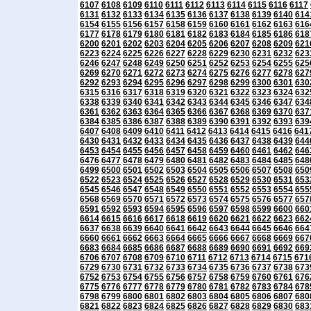
6107
6108
6109
6110
6111
6112
6113
6114
6115
6116
6117
6131
6132
6133
6134
6135
6136
6137
6138
6139
6140
614
6154
6155
6156
6157
6158
6159
6160
6161
6162
6163
616
6177
6178
6179
6180
6181
6182
6183
6184
6185
6186
618
6200
6201
6202
6203
6204
6205
6206
6207
6208
6209
621
6223
6224
6225
6226
6227
6228
6229
6230
6231
6232
623
6246
6247
6248
6249
6250
6251
6252
6253
6254
6255
625
6269
6270
6271
6272
6273
6274
6275
6276
6277
6278
627
6292
6293
6294
6295
6296
6297
6298
6299
6300
6301
630
6315
6316
6317
6318
6319
6320
6321
6322
6323
6324
632
6338
6339
6340
6341
6342
6343
6344
6345
6346
6347
634
6361
6362
6363
6364
6365
6366
6367
6368
6369
6370
637
6384
6385
6386
6387
6388
6389
6390
6391
6392
6393
639
6407
6408
6409
6410
6411
6412
6413
6414
6415
6416
641
6430
6431
6432
6433
6434
6435
6436
6437
6438
6439
644
6453
6454
6455
6456
6457
6458
6459
6460
6461
6462
646
6476
6477
6478
6479
6480
6481
6482
6483
6484
6485
648
6499
6500
6501
6502
6503
6504
6505
6506
6507
6508
650
6522
6523
6524
6525
6526
6527
6528
6529
6530
6531
653
6545
6546
6547
6548
6549
6550
6551
6552
6553
6554
655
6568
6569
6570
6571
6572
6573
6574
6575
6576
6577
657
6591
6592
6593
6594
6595
6596
6597
6598
6599
6600
660
6614
6615
6616
6617
6618
6619
6620
6621
6622
6623
662
6637
6638
6639
6640
6641
6642
6643
6644
6645
6646
664
6660
6661
6662
6663
6664
6665
6666
6667
6668
6669
667
6683
6684
6685
6686
6687
6688
6689
6690
6691
6692
669
6706
6707
6708
6709
6710
6711
6712
6713
6714
6715
671
6729
6730
6731
6732
6733
6734
6735
6736
6737
6738
673
6752
6753
6754
6755
6756
6757
6758
6759
6760
6761
676
6775
6776
6777
6778
6779
6780
6781
6782
6783
6784
678
6798
6799
6800
6801
6802
6803
6804
6805
6806
6807
680
6821
6822
6823
6824
6825
6826
6827
6828
6829
6830
683