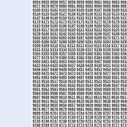
9054
9055
9056
9057
9058
9059
9060
9061
9062
9063
906
9077
9078
9079
9080
9081
9082
9083
9084
9085
9086
908
9100
9101
9102
9103
9104
9105
9106
9107
9108
9109
911
9124
9125
9126
9127
9128
9129
9130
9131
9132
9133
913
9147
9148
9149
9150
9151
9152
9153
9154
9155
9156
915
9170
9171
9172
9173
9174
9175
9176
9177
9178
9179
918
9193
9194
9195
9196
9197
9198
9199
9200
9201
9202
920
9216
9217
9218
9219
9220
9221
9222
9223
9224
9225
922
9239
9240
9241
9242
9243
9244
9245
9246
9247
9248
924
9262
9263
9264
9265
9266
9267
9268
9269
9270
9271
927
9285
9286
9287
9288
9289
9290
9291
9292
9293
9294
929
9308
9309
9310
9311
9312
9313
9314
9315
9316
9317
931
9331
9332
9333
9334
9335
9336
9337
9338
9339
9340
934
9354
9355
9356
9357
9358
9359
9360
9361
9362
9363
936
9377
9378
9379
9380
9381
9382
9383
9384
9385
9386
938
9400
9401
9402
9403
9404
9405
9406
9407
9408
9409
941
9423
9424
9425
9426
9427
9428
9429
9430
9431
9432
943
9446
9447
9448
9449
9450
9451
9452
9453
9454
9455
945
9469
9470
9471
9472
9473
9474
9475
9476
9477
9478
947
9492
9493
9494
9495
9496
9497
9498
9499
9500
9501
950
9515
9516
9517
9518
9519
9520
9521
9522
9523
9524
952
9538
9539
9540
9541
9542
9543
9544
9545
9546
9547
954
9561
9562
9563
9564
9565
9566
9567
9568
9569
9570
957
9584
9585
9586
9587
9588
9589
9590
9591
9592
9593
959
9607
9608
9609
9610
9611
9612
9613
9614
9615
9616
961
9630
9631
9632
9633
9634
9635
9636
9637
9638
9639
964
9653
9654
9655
9656
9657
9658
9659
9660
9661
9662
966
9676
9677
9678
9679
9680
9681
9682
9683
9684
9685
968
9699
9700
9701
9702
9703
9704
9705
9706
9707
9708
970
9722
9723
9724
9725
9726
9727
9728
9729
9730
9731
973
9745
9746
9747
9748
9749
9750
9751
9752
9753
9754
975
9768
9769
9770
9771
9772
9773
9774
9775
9776
9777
977