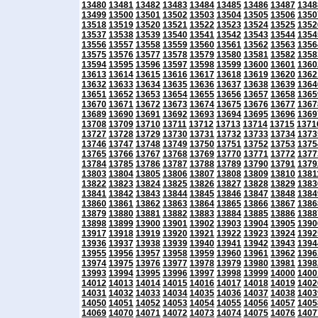
13480
13481
13482
13483
13484
13485
13486
13487
1348
13499
13500
13501
13502
13503
13504
13505
13506
1350
13518
13519
13520
13521
13522
13523
13524
13525
1352
13537
13538
13539
13540
13541
13542
13543
13544
1354
13556
13557
13558
13559
13560
13561
13562
13563
1356
13575
13576
13577
13578
13579
13580
13581
13582
1358
13594
13595
13596
13597
13598
13599
13600
13601
1360
13613
13614
13615
13616
13617
13618
13619
13620
1362
13632
13633
13634
13635
13636
13637
13638
13639
1364
13651
13652
13653
13654
13655
13656
13657
13658
1365
13670
13671
13672
13673
13674
13675
13676
13677
1367
13689
13690
13691
13692
13693
13694
13695
13696
1369
13708
13709
13710
13711
13712
13713
13714
13715
1371
13727
13728
13729
13730
13731
13732
13733
13734
1373
13746
13747
13748
13749
13750
13751
13752
13753
1375
13765
13766
13767
13768
13769
13770
13771
13772
1377
13784
13785
13786
13787
13788
13789
13790
13791
1379
13803
13804
13805
13806
13807
13808
13809
13810
1381
13822
13823
13824
13825
13826
13827
13828
13829
1383
13841
13842
13843
13844
13845
13846
13847
13848
1384
13860
13861
13862
13863
13864
13865
13866
13867
1386
13879
13880
13881
13882
13883
13884
13885
13886
1388
13898
13899
13900
13901
13902
13903
13904
13905
1390
13917
13918
13919
13920
13921
13922
13923
13924
1392
13936
13937
13938
13939
13940
13941
13942
13943
1394
13955
13956
13957
13958
13959
13960
13961
13962
1396
13974
13975
13976
13977
13978
13979
13980
13981
1398
13993
13994
13995
13996
13997
13998
13999
14000
1400
14012
14013
14014
14015
14016
14017
14018
14019
1402
14031
14032
14033
14034
14035
14036
14037
14038
1403
14050
14051
14052
14053
14054
14055
14056
14057
1405
14069
14070
14071
14072
14073
14074
14075
14076
1407