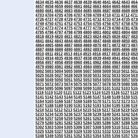
4634
4635
4636
4637
4638
4639
4640
4641
4642
4643
464
4657
4658
4659
4660
4661
4662
4663
4664
4665
4666
466
4680
4681
4682
4683
4684
4685
4686
4687
4688
4689
469
4703
4704
4705
4706
4707
4708
4709
4710
4711
4712
471
4726
4727
4728
4729
4730
4731
4732
4733
4734
4735
473
4749
4750
4751
4752
4753
4754
4755
4756
4757
4758
475
4772
4773
4774
4775
4776
4777
4778
4779
4780
4781
478
4795
4796
4797
4798
4799
4800
4801
4802
4803
4804
480
4818
4819
4820
4821
4822
4823
4824
4825
4826
4827
482
4841
4842
4843
4844
4845
4846
4847
4848
4849
4850
485
4864
4865
4866
4867
4868
4869
4870
4871
4872
4873
487
4887
4888
4889
4890
4891
4892
4893
4894
4895
4896
489
4910
4911
4912
4913
4914
4915
4916
4917
4918
4919
492
4933
4934
4935
4936
4937
4938
4939
4940
4941
4942
494
4956
4957
4958
4959
4960
4961
4962
4963
4964
4965
496
4979
4980
4981
4982
4983
4984
4985
4986
4987
4988
498
5002
5003
5004
5005
5006
5007
5008
5009
5010
5011
501
5025
5026
5027
5028
5029
5030
5031
5032
5033
5034
503
5048
5049
5050
5051
5052
5053
5054
5055
5056
5057
505
5071
5072
5073
5074
5075
5076
5077
5078
5079
5080
508
5094
5095
5096
5097
5098
5099
5100
5101
5102
5103
510
5118
5119
5120
5121
5122
5123
5124
5125
5126
5127
512
5141
5142
5143
5144
5145
5146
5147
5148
5149
5150
515
5164
5165
5166
5167
5168
5169
5170
5171
5172
5173
517
5187
5188
5189
5190
5191
5192
5193
5194
5195
5196
519
5210
5211
5212
5213
5214
5215
5216
5217
5218
5219
522
5233
5234
5235
5236
5237
5238
5239
5240
5241
5242
524
5256
5257
5258
5259
5260
5261
5262
5263
5264
5265
526
5279
5280
5281
5282
5283
5284
5285
5286
5287
5288
528
5302
5303
5304
5305
5306
5307
5308
5309
5310
5311
531
5325
5326
5327
5328
5329
5330
5331
5332
5333
5334
533
5348
5349
5350
5351
5352
5353
5354
5355
5356
5357
535