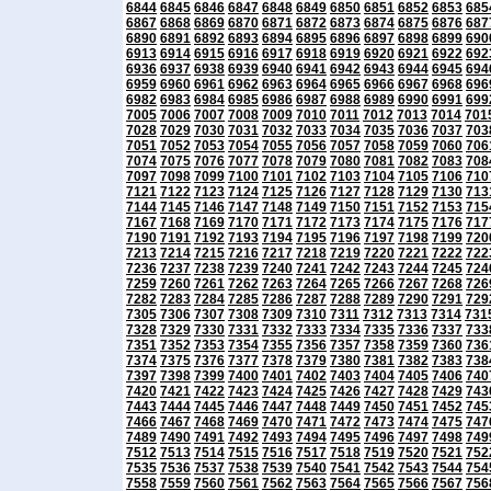
6844
6845
6846
6847
6848
6849
6850
6851
6852
6853
685
6867
6868
6869
6870
6871
6872
6873
6874
6875
6876
687
6890
6891
6892
6893
6894
6895
6896
6897
6898
6899
690
6913
6914
6915
6916
6917
6918
6919
6920
6921
6922
692
6936
6937
6938
6939
6940
6941
6942
6943
6944
6945
694
6959
6960
6961
6962
6963
6964
6965
6966
6967
6968
696
6982
6983
6984
6985
6986
6987
6988
6989
6990
6991
699
7005
7006
7007
7008
7009
7010
7011
7012
7013
7014
701
7028
7029
7030
7031
7032
7033
7034
7035
7036
7037
703
7051
7052
7053
7054
7055
7056
7057
7058
7059
7060
706
7074
7075
7076
7077
7078
7079
7080
7081
7082
7083
708
7097
7098
7099
7100
7101
7102
7103
7104
7105
7106
710
7121
7122
7123
7124
7125
7126
7127
7128
7129
7130
713
7144
7145
7146
7147
7148
7149
7150
7151
7152
7153
715
7167
7168
7169
7170
7171
7172
7173
7174
7175
7176
717
7190
7191
7192
7193
7194
7195
7196
7197
7198
7199
720
7213
7214
7215
7216
7217
7218
7219
7220
7221
7222
722
7236
7237
7238
7239
7240
7241
7242
7243
7244
7245
724
7259
7260
7261
7262
7263
7264
7265
7266
7267
7268
726
7282
7283
7284
7285
7286
7287
7288
7289
7290
7291
729
7305
7306
7307
7308
7309
7310
7311
7312
7313
7314
731
7328
7329
7330
7331
7332
7333
7334
7335
7336
7337
733
7351
7352
7353
7354
7355
7356
7357
7358
7359
7360
736
7374
7375
7376
7377
7378
7379
7380
7381
7382
7383
738
7397
7398
7399
7400
7401
7402
7403
7404
7405
7406
740
7420
7421
7422
7423
7424
7425
7426
7427
7428
7429
743
7443
7444
7445
7446
7447
7448
7449
7450
7451
7452
745
7466
7467
7468
7469
7470
7471
7472
7473
7474
7475
747
7489
7490
7491
7492
7493
7494
7495
7496
7497
7498
749
7512
7513
7514
7515
7516
7517
7518
7519
7520
7521
752
7535
7536
7537
7538
7539
7540
7541
7542
7543
7544
754
7558
7559
7560
7561
7562
7563
7564
7565
7566
7567
756