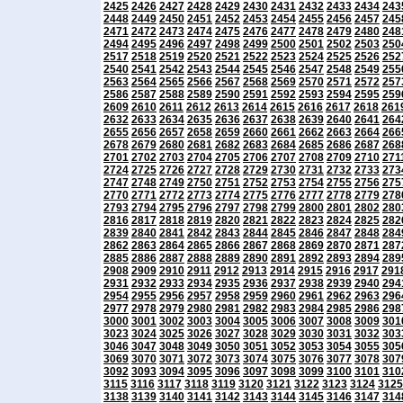
2425
2426
2427
2428
2429
2430
2431
2432
2433
2434
243
2448
2449
2450
2451
2452
2453
2454
2455
2456
2457
245
2471
2472
2473
2474
2475
2476
2477
2478
2479
2480
248
2494
2495
2496
2497
2498
2499
2500
2501
2502
2503
250
2517
2518
2519
2520
2521
2522
2523
2524
2525
2526
252
2540
2541
2542
2543
2544
2545
2546
2547
2548
2549
255
2563
2564
2565
2566
2567
2568
2569
2570
2571
2572
257
2586
2587
2588
2589
2590
2591
2592
2593
2594
2595
259
2609
2610
2611
2612
2613
2614
2615
2616
2617
2618
261
2632
2633
2634
2635
2636
2637
2638
2639
2640
2641
264
2655
2656
2657
2658
2659
2660
2661
2662
2663
2664
266
2678
2679
2680
2681
2682
2683
2684
2685
2686
2687
268
2701
2702
2703
2704
2705
2706
2707
2708
2709
2710
271
2724
2725
2726
2727
2728
2729
2730
2731
2732
2733
273
2747
2748
2749
2750
2751
2752
2753
2754
2755
2756
275
2770
2771
2772
2773
2774
2775
2776
2777
2778
2779
278
2793
2794
2795
2796
2797
2798
2799
2800
2801
2802
280
2816
2817
2818
2819
2820
2821
2822
2823
2824
2825
282
2839
2840
2841
2842
2843
2844
2845
2846
2847
2848
284
2862
2863
2864
2865
2866
2867
2868
2869
2870
2871
287
2885
2886
2887
2888
2889
2890
2891
2892
2893
2894
289
2908
2909
2910
2911
2912
2913
2914
2915
2916
2917
291
2931
2932
2933
2934
2935
2936
2937
2938
2939
2940
294
2954
2955
2956
2957
2958
2959
2960
2961
2962
2963
296
2977
2978
2979
2980
2981
2982
2983
2984
2985
2986
298
3000
3001
3002
3003
3004
3005
3006
3007
3008
3009
301
3023
3024
3025
3026
3027
3028
3029
3030
3031
3032
303
3046
3047
3048
3049
3050
3051
3052
3053
3054
3055
305
3069
3070
3071
3072
3073
3074
3075
3076
3077
3078
307
3092
3093
3094
3095
3096
3097
3098
3099
3100
3101
310
3115
3116
3117
3118
3119
3120
3121
3122
3123
3124
3125
3138
3139
3140
3141
3142
3143
3144
3145
3146
3147
314