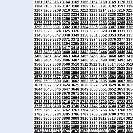
3161
3162
3163
3164
3165
3166
3167
3168
3169
3170
317
3184
3185
3186
3187
3188
3189
3190
3191
3192
3193
319
3207
3208
3209
3210
3211
3212
3213
3214
3215
3216
321
3230
3231
3232
3233
3234
3235
3236
3237
3238
3239
324
3253
3254
3255
3256
3257
3258
3259
3260
3261
3262
326
3276
3277
3278
3279
3280
3281
3282
3283
3284
3285
328
3299
3300
3301
3302
3303
3304
3305
3306
3307
3308
330
3322
3323
3324
3325
3326
3327
3328
3329
3330
3331
333
3345
3346
3347
3348
3349
3350
3351
3352
3353
3354
335
3368
3369
3370
3371
3372
3373
3374
3375
3376
3377
337
3391
3392
3393
3394
3395
3396
3397
3398
3399
3400
340
3414
3415
3416
3417
3418
3419
3420
3421
3422
3423
342
3437
3438
3439
3440
3441
3442
3443
3444
3445
3446
344
3460
3461
3462
3463
3464
3465
3466
3467
3468
3469
347
3483
3484
3485
3486
3487
3488
3489
3490
3491
3492
349
3506
3507
3508
3509
3510
3511
3512
3513
3514
3515
351
3529
3530
3531
3532
3533
3534
3535
3536
3537
3538
353
3552
3553
3554
3555
3556
3557
3558
3559
3560
3561
356
3575
3576
3577
3578
3579
3580
3581
3582
3583
3584
358
3598
3599
3600
3601
3602
3603
3604
3605
3606
3607
360
3621
3622
3623
3624
3625
3626
3627
3628
3629
3630
363
3644
3645
3646
3647
3648
3649
3650
3651
3652
3653
365
3667
3668
3669
3670
3671
3672
3673
3674
3675
3676
367
3690
3691
3692
3693
3694
3695
3696
3697
3698
3699
370
3713
3714
3715
3716
3717
3718
3719
3720
3721
3722
372
3736
3737
3738
3739
3740
3741
3742
3743
3744
3745
374
3759
3760
3761
3762
3763
3764
3765
3766
3767
3768
376
3782
3783
3784
3785
3786
3787
3788
3789
3790
3791
379
3805
3806
3807
3808
3809
3810
3811
3812
3813
3814
381
3828
3829
3830
3831
3832
3833
3834
3835
3836
3837
383
3851
3852
3853
3854
3855
3856
3857
3858
3859
3860
386
3874
3875
3876
3877
3878
3879
3880
3881
3882
3883
388