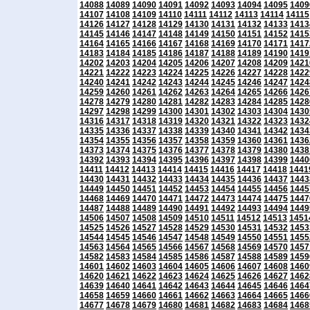
14088
14089
14090
14091
14092
14093
14094
14095
1409
14107
14108
14109
14110
14111
14112
14113
14114
14115
14126
14127
14128
14129
14130
14131
14132
14133
1413
14145
14146
14147
14148
14149
14150
14151
14152
1415
14164
14165
14166
14167
14168
14169
14170
14171
1417
14183
14184
14185
14186
14187
14188
14189
14190
1419
14202
14203
14204
14205
14206
14207
14208
14209
1421
14221
14222
14223
14224
14225
14226
14227
14228
1422
14240
14241
14242
14243
14244
14245
14246
14247
1424
14259
14260
14261
14262
14263
14264
14265
14266
1426
14278
14279
14280
14281
14282
14283
14284
14285
1428
14297
14298
14299
14300
14301
14302
14303
14304
1430
14316
14317
14318
14319
14320
14321
14322
14323
1432
14335
14336
14337
14338
14339
14340
14341
14342
1434
14354
14355
14356
14357
14358
14359
14360
14361
1436
14373
14374
14375
14376
14377
14378
14379
14380
1438
14392
14393
14394
14395
14396
14397
14398
14399
1440
14411
14412
14413
14414
14415
14416
14417
14418
1441
14430
14431
14432
14433
14434
14435
14436
14437
1443
14449
14450
14451
14452
14453
14454
14455
14456
1445
14468
14469
14470
14471
14472
14473
14474
14475
1447
14487
14488
14489
14490
14491
14492
14493
14494
1449
14506
14507
14508
14509
14510
14511
14512
14513
1451
14525
14526
14527
14528
14529
14530
14531
14532
1453
14544
14545
14546
14547
14548
14549
14550
14551
1455
14563
14564
14565
14566
14567
14568
14569
14570
1457
14582
14583
14584
14585
14586
14587
14588
14589
1459
14601
14602
14603
14604
14605
14606
14607
14608
1460
14620
14621
14622
14623
14624
14625
14626
14627
1462
14639
14640
14641
14642
14643
14644
14645
14646
1464
14658
14659
14660
14661
14662
14663
14664
14665
1466
14677
14678
14679
14680
14681
14682
14683
14684
1468