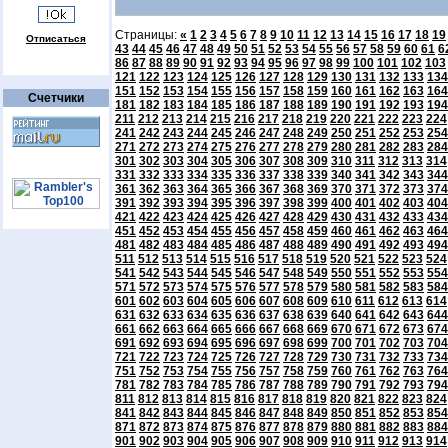
Страницы:
«
1
2
3
4
5
6
7
8
9
10
11
12
13
14
15
16
17
18
19
Отписаться
43
44
45
46
47
48
49
50
51
52
53
54
55
56
57
58
59
60
61
6
86
87
88
89
90
91
92
93
94
95
96
97
98
99
100
101
102
103
121
122
123
124
125
126
127
128
129
130
131
132
133
134
151
152
153
154
155
156
157
158
159
160
161
162
163
164
Счетчики
181
182
183
184
185
186
187
188
189
190
191
192
193
194
211
212
213
214
215
216
217
218
219
220
221
222
223
224
241
242
243
244
245
246
247
248
249
250
251
252
253
254
271
272
273
274
275
276
277
278
279
280
281
282
283
284
301
302
303
304
305
306
307
308
309
310
311
312
313
314
331
332
333
334
335
336
337
338
339
340
341
342
343
344
361
362
363
364
365
366
367
368
369
370
371
372
373
374
391
392
393
394
395
396
397
398
399
400
401
402
403
404
421
422
423
424
425
426
427
428
429
430
431
432
433
434
451
452
453
454
455
456
457
458
459
460
461
462
463
464
481
482
483
484
485
486
487
488
489
490
491
492
493
494
511
512
513
514
515
516
517
518
519
520
521
522
523
524
541
542
543
544
545
546
547
548
549
550
551
552
553
554
571
572
573
574
575
576
577
578
579
580
581
582
583
584
601
602
603
604
605
606
607
608
609
610
611
612
613
614
631
632
633
634
635
636
637
638
639
640
641
642
643
644
661
662
663
664
665
666
667
668
669
670
671
672
673
674
691
692
693
694
695
696
697
698
699
700
701
702
703
704
721
722
723
724
725
726
727
728
729
730
731
732
733
734
751
752
753
754
755
756
757
758
759
760
761
762
763
764
781
782
783
784
785
786
787
788
789
790
791
792
793
794
811
812
813
814
815
816
817
818
819
820
821
822
823
824
841
842
843
844
845
846
847
848
849
850
851
852
853
854
871
872
873
874
875
876
877
878
879
880
881
882
883
884
901
902
903
904
905
906
907
908
909
910
911
912
913
914