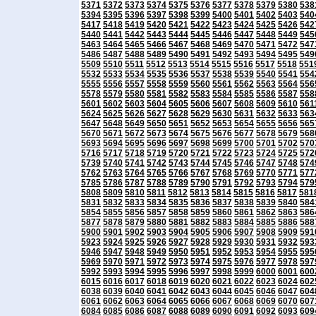
5371
5372
5373
5374
5375
5376
5377
5378
5379
5380
538
5394
5395
5396
5397
5398
5399
5400
5401
5402
5403
540
5417
5418
5419
5420
5421
5422
5423
5424
5425
5426
542
5440
5441
5442
5443
5444
5445
5446
5447
5448
5449
545
5463
5464
5465
5466
5467
5468
5469
5470
5471
5472
547
5486
5487
5488
5489
5490
5491
5492
5493
5494
5495
549
5509
5510
5511
5512
5513
5514
5515
5516
5517
5518
551
5532
5533
5534
5535
5536
5537
5538
5539
5540
5541
554
5555
5556
5557
5558
5559
5560
5561
5562
5563
5564
556
5578
5579
5580
5581
5582
5583
5584
5585
5586
5587
558
5601
5602
5603
5604
5605
5606
5607
5608
5609
5610
561
5624
5625
5626
5627
5628
5629
5630
5631
5632
5633
563
5647
5648
5649
5650
5651
5652
5653
5654
5655
5656
565
5670
5671
5672
5673
5674
5675
5676
5677
5678
5679
568
5693
5694
5695
5696
5697
5698
5699
5700
5701
5702
570
5716
5717
5718
5719
5720
5721
5722
5723
5724
5725
572
5739
5740
5741
5742
5743
5744
5745
5746
5747
5748
574
5762
5763
5764
5765
5766
5767
5768
5769
5770
5771
577
5785
5786
5787
5788
5789
5790
5791
5792
5793
5794
579
5808
5809
5810
5811
5812
5813
5814
5815
5816
5817
581
5831
5832
5833
5834
5835
5836
5837
5838
5839
5840
584
5854
5855
5856
5857
5858
5859
5860
5861
5862
5863
586
5877
5878
5879
5880
5881
5882
5883
5884
5885
5886
588
5900
5901
5902
5903
5904
5905
5906
5907
5908
5909
591
5923
5924
5925
5926
5927
5928
5929
5930
5931
5932
593
5946
5947
5948
5949
5950
5951
5952
5953
5954
5955
595
5969
5970
5971
5972
5973
5974
5975
5976
5977
5978
597
5992
5993
5994
5995
5996
5997
5998
5999
6000
6001
600
6015
6016
6017
6018
6019
6020
6021
6022
6023
6024
602
6038
6039
6040
6041
6042
6043
6044
6045
6046
6047
604
6061
6062
6063
6064
6065
6066
6067
6068
6069
6070
607
6084
6085
6086
6087
6088
6089
6090
6091
6092
6093
609