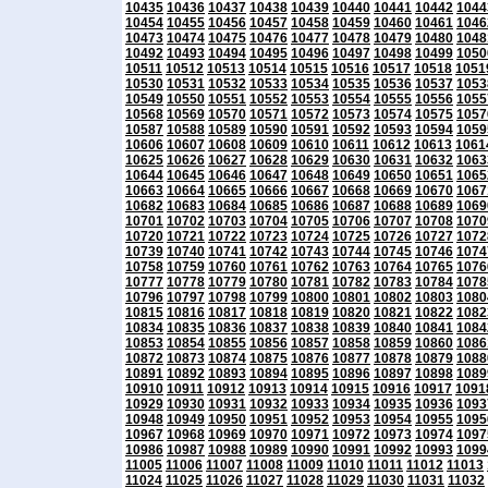
10435
10436
10437
10438
10439
10440
10441
10442
1044
10454
10455
10456
10457
10458
10459
10460
10461
1046
10473
10474
10475
10476
10477
10478
10479
10480
1048
10492
10493
10494
10495
10496
10497
10498
10499
1050
10511
10512
10513
10514
10515
10516
10517
10518
1051
10530
10531
10532
10533
10534
10535
10536
10537
1053
10549
10550
10551
10552
10553
10554
10555
10556
1055
10568
10569
10570
10571
10572
10573
10574
10575
1057
10587
10588
10589
10590
10591
10592
10593
10594
1059
10606
10607
10608
10609
10610
10611
10612
10613
1061
10625
10626
10627
10628
10629
10630
10631
10632
1063
10644
10645
10646
10647
10648
10649
10650
10651
1065
10663
10664
10665
10666
10667
10668
10669
10670
1067
10682
10683
10684
10685
10686
10687
10688
10689
1069
10701
10702
10703
10704
10705
10706
10707
10708
1070
10720
10721
10722
10723
10724
10725
10726
10727
1072
10739
10740
10741
10742
10743
10744
10745
10746
1074
10758
10759
10760
10761
10762
10763
10764
10765
1076
10777
10778
10779
10780
10781
10782
10783
10784
1078
10796
10797
10798
10799
10800
10801
10802
10803
1080
10815
10816
10817
10818
10819
10820
10821
10822
1082
10834
10835
10836
10837
10838
10839
10840
10841
1084
10853
10854
10855
10856
10857
10858
10859
10860
1086
10872
10873
10874
10875
10876
10877
10878
10879
1088
10891
10892
10893
10894
10895
10896
10897
10898
1089
10910
10911
10912
10913
10914
10915
10916
10917
1091
10929
10930
10931
10932
10933
10934
10935
10936
1093
10948
10949
10950
10951
10952
10953
10954
10955
1095
10967
10968
10969
10970
10971
10972
10973
10974
1097
10986
10987
10988
10989
10990
10991
10992
10993
1099
11005
11006
11007
11008
11009
11010
11011
11012
11013
11024
11025
11026
11027
11028
11029
11030
11031
11032