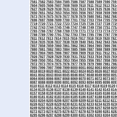
7581
7582
7583
7584
7585
7586
7587
7588
7589
7590
759
7604
7605
7606
7607
7608
7609
7610
7611
7612
7613
761
7627
7628
7629
7630
7631
7632
7633
7634
7635
7636
763
7650
7651
7652
7653
7654
7655
7656
7657
7658
7659
766
7673
7674
7675
7676
7677
7678
7679
7680
7681
7682
768
7696
7697
7698
7699
7700
7701
7702
7703
7704
7705
770
7719
7720
7721
7722
7723
7724
7725
7726
7727
7728
772
7742
7743
7744
7745
7746
7747
7748
7749
7750
7751
775
7765
7766
7767
7768
7769
7770
7771
7772
7773
7774
777
7788
7789
7790
7791
7792
7793
7794
7795
7796
7797
779
7811
7812
7813
7814
7815
7816
7817
7818
7819
7820
782
7834
7835
7836
7837
7838
7839
7840
7841
7842
7843
784
7857
7858
7859
7860
7861
7862
7863
7864
7865
7866
786
7880
7881
7882
7883
7884
7885
7886
7887
7888
7889
789
7903
7904
7905
7906
7907
7908
7909
7910
7911
7912
791
7926
7927
7928
7929
7930
7931
7932
7933
7934
7935
793
7949
7950
7951
7952
7953
7954
7955
7956
7957
7958
795
7972
7973
7974
7975
7976
7977
7978
7979
7980
7981
798
7995
7996
7997
7998
7999
8000
8001
8002
8003
8004
800
8018
8019
8020
8021
8022
8023
8024
8025
8026
8027
802
8041
8042
8043
8044
8045
8046
8047
8048
8049
8050
805
8064
8065
8066
8067
8068
8069
8070
8071
8072
8073
807
8087
8088
8089
8090
8091
8092
8093
8094
8095
8096
809
8110
8111
8112
8113
8114
8115
8116
8117
8118
8119
8120
8134
8135
8136
8137
8138
8139
8140
8141
8142
8143
814
8157
8158
8159
8160
8161
8162
8163
8164
8165
8166
816
8180
8181
8182
8183
8184
8185
8186
8187
8188
8189
819
8203
8204
8205
8206
8207
8208
8209
8210
8211
8212
821
8226
8227
8228
8229
8230
8231
8232
8233
8234
8235
823
8249
8250
8251
8252
8253
8254
8255
8256
8257
8258
825
8272
8273
8274
8275
8276
8277
8278
8279
8280
8281
828
8295
8296
8297
8298
8299
8300
8301
8302
8303
8304
830