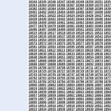
18344
18345
18346
18347
18348
18349
18350
18351
1835
18363
18364
18365
18366
18367
18368
18369
18370
1837
18382
18383
18384
18385
18386
18387
18388
18389
1839
18401
18402
18403
18404
18405
18406
18407
18408
1840
18420
18421
18422
18423
18424
18425
18426
18427
1842
18439
18440
18441
18442
18443
18444
18445
18446
1844
18458
18459
18460
18461
18462
18463
18464
18465
1846
18477
18478
18479
18480
18481
18482
18483
18484
1848
18496
18497
18498
18499
18500
18501
18502
18503
1850
18515
18516
18517
18518
18519
18520
18521
18522
1852
18534
18535
18536
18537
18538
18539
18540
18541
1854
18553
18554
18555
18556
18557
18558
18559
18560
1856
18572
18573
18574
18575
18576
18577
18578
18579
1858
18591
18592
18593
18594
18595
18596
18597
18598
1859
18610
18611
18612
18613
18614
18615
18616
18617
1861
18629
18630
18631
18632
18633
18634
18635
18636
1863
18648
18649
18650
18651
18652
18653
18654
18655
1865
18667
18668
18669
18670
18671
18672
18673
18674
1867
18686
18687
18688
18689
18690
18691
18692
18693
1869
18705
18706
18707
18708
18709
18710
18711
18712
1871
18724
18725
18726
18727
18728
18729
18730
18731
1873
18743
18744
18745
18746
18747
18748
18749
18750
1875
18762
18763
18764
18765
18766
18767
18768
18769
1877
18781
18782
18783
18784
18785
18786
18787
18788
1878
18800
18801
18802
18803
18804
18805
18806
18807
1880
18819
18820
18821
18822
18823
18824
18825
18826
1882
18838
18839
18840
18841
18842
18843
18844
18845
1884
18857
18858
18859
18860
18861
18862
18863
18864
1886
18876
18877
18878
18879
18880
18881
18882
18883
1888
18895
18896
18897
18898
18899
18900
18901
18902
1890
18914
18915
18916
18917
18918
18919
18920
18921
1892
18933
18934
18935
18936
18937
18938
18939
18940
1894