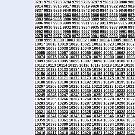
9791
9792
9793
9794
9795
9796
9797
9798
9799
9800
980
9814
9815
9816
9817
9818
9819
9820
9821
9822
9823
982
9837
9838
9839
9840
9841
9842
9843
9844
9845
9846
984
9860
9861
9862
9863
9864
9865
9866
9867
9868
9869
987
9883
9884
9885
9886
9887
9888
9889
9890
9891
9892
989
9906
9907
9908
9909
9910
9911
9912
9913
9914
9915
991
9929
9930
9931
9932
9933
9934
9935
9936
9937
9938
993
9952
9953
9954
9955
9956
9957
9958
9959
9960
9961
996
9975
9976
9977
9978
9979
9980
9981
9982
9983
9984
998
9998
9999
10000
10001
10002
10003
10004
10005
10006
10017
10018
10019
10020
10021
10022
10023
10024
1002
10036
10037
10038
10039
10040
10041
10042
10043
1004
10055
10056
10057
10058
10059
10060
10061
10062
1006
10074
10075
10076
10077
10078
10079
10080
10081
1008
10093
10094
10095
10096
10097
10098
10099
10100
1010
10112
10113
10114
10115
10116
10117
10118
10119
10120
10131
10132
10133
10134
10135
10136
10137
10138
1013
10150
10151
10152
10153
10154
10155
10156
10157
1015
10169
10170
10171
10172
10173
10174
10175
10176
1017
10188
10189
10190
10191
10192
10193
10194
10195
1019
10207
10208
10209
10210
10211
10212
10213
10214
1021
10226
10227
10228
10229
10230
10231
10232
10233
1023
10245
10246
10247
10248
10249
10250
10251
10252
1025
10264
10265
10266
10267
10268
10269
10270
10271
1027
10283
10284
10285
10286
10287
10288
10289
10290
1029
10302
10303
10304
10305
10306
10307
10308
10309
1031
10321
10322
10323
10324
10325
10326
10327
10328
1032
10340
10341
10342
10343
10344
10345
10346
10347
1034
10359
10360
10361
10362
10363
10364
10365
10366
1036
10378
10379
10380
10381
10382
10383
10384
10385
1038
10397
10398
10399
10400
10401
10402
10403
10404
1040
10416
10417
10418
10419
10420
10421
10422
10423
1042