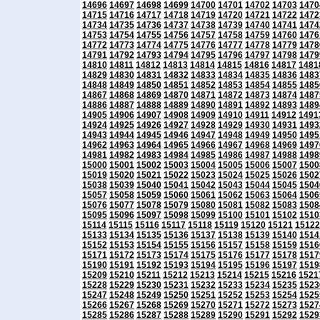
14696
14697
14698
14699
14700
14701
14702
14703
1470
14715
14716
14717
14718
14719
14720
14721
14722
1472
14734
14735
14736
14737
14738
14739
14740
14741
1474
14753
14754
14755
14756
14757
14758
14759
14760
1476
14772
14773
14774
14775
14776
14777
14778
14779
1478
14791
14792
14793
14794
14795
14796
14797
14798
1479
14810
14811
14812
14813
14814
14815
14816
14817
1481
14829
14830
14831
14832
14833
14834
14835
14836
1483
14848
14849
14850
14851
14852
14853
14854
14855
1485
14867
14868
14869
14870
14871
14872
14873
14874
1487
14886
14887
14888
14889
14890
14891
14892
14893
1489
14905
14906
14907
14908
14909
14910
14911
14912
1491
14924
14925
14926
14927
14928
14929
14930
14931
1493
14943
14944
14945
14946
14947
14948
14949
14950
1495
14962
14963
14964
14965
14966
14967
14968
14969
1497
14981
14982
14983
14984
14985
14986
14987
14988
1498
15000
15001
15002
15003
15004
15005
15006
15007
1500
15019
15020
15021
15022
15023
15024
15025
15026
1502
15038
15039
15040
15041
15042
15043
15044
15045
1504
15057
15058
15059
15060
15061
15062
15063
15064
1506
15076
15077
15078
15079
15080
15081
15082
15083
1508
15095
15096
15097
15098
15099
15100
15101
15102
1510
15114
15115
15116
15117
15118
15119
15120
15121
15122
15133
15134
15135
15136
15137
15138
15139
15140
1514
15152
15153
15154
15155
15156
15157
15158
15159
1516
15171
15172
15173
15174
15175
15176
15177
15178
1517
15190
15191
15192
15193
15194
15195
15196
15197
1519
15209
15210
15211
15212
15213
15214
15215
15216
1521
15228
15229
15230
15231
15232
15233
15234
15235
1523
15247
15248
15249
15250
15251
15252
15253
15254
1525
15266
15267
15268
15269
15270
15271
15272
15273
1527
15285
15286
15287
15288
15289
15290
15291
15292
1529