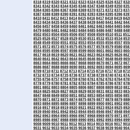
8318
8319
8320
8321
8322
8323
8324
8325
8326
8327
832
8341
8342
8343
8344
8345
8346
8347
8348
8349
8350
835
8364
8365
8366
8367
8368
8369
8370
8371
8372
8373
837
8387
8388
8389
8390
8391
8392
8393
8394
8395
8396
839
8410
8411
8412
8413
8414
8415
8416
8417
8418
8419
842
8433
8434
8435
8436
8437
8438
8439
8440
8441
8442
844
8456
8457
8458
8459
8460
8461
8462
8463
8464
8465
846
8479
8480
8481
8482
8483
8484
8485
8486
8487
8488
848
8502
8503
8504
8505
8506
8507
8508
8509
8510
8511
851
8525
8526
8527
8528
8529
8530
8531
8532
8533
8534
853
8548
8549
8550
8551
8552
8553
8554
8555
8556
8557
855
8571
8572
8573
8574
8575
8576
8577
8578
8579
8580
858
8594
8595
8596
8597
8598
8599
8600
8601
8602
8603
860
8617
8618
8619
8620
8621
8622
8623
8624
8625
8626
862
8640
8641
8642
8643
8644
8645
8646
8647
8648
8649
865
8663
8664
8665
8666
8667
8668
8669
8670
8671
8672
867
8686
8687
8688
8689
8690
8691
8692
8693
8694
8695
869
8709
8710
8711
8712
8713
8714
8715
8716
8717
8718
871
8732
8733
8734
8735
8736
8737
8738
8739
8740
8741
874
8755
8756
8757
8758
8759
8760
8761
8762
8763
8764
876
8778
8779
8780
8781
8782
8783
8784
8785
8786
8787
878
8801
8802
8803
8804
8805
8806
8807
8808
8809
8810
881
8824
8825
8826
8827
8828
8829
8830
8831
8832
8833
883
8847
8848
8849
8850
8851
8852
8853
8854
8855
8856
885
8870
8871
8872
8873
8874
8875
8876
8877
8878
8879
888
8893
8894
8895
8896
8897
8898
8899
8900
8901
8902
890
8916
8917
8918
8919
8920
8921
8922
8923
8924
8925
892
8939
8940
8941
8942
8943
8944
8945
8946
8947
8948
894
8962
8963
8964
8965
8966
8967
8968
8969
8970
8971
897
8985
8986
8987
8988
8989
8990
8991
8992
8993
8994
899
9008
9009
9010
9011
9012
9013
9014
9015
9016
9017
901
9031
9032
9033
9034
9035
9036
9037
9038
9039
9040
904