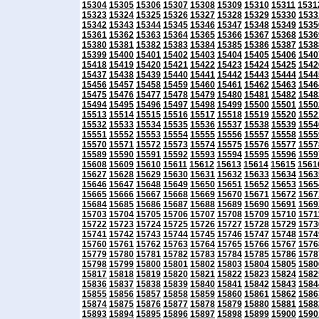
15304
15305
15306
15307
15308
15309
15310
15311
1531
15323
15324
15325
15326
15327
15328
15329
15330
1533
15342
15343
15344
15345
15346
15347
15348
15349
1535
15361
15362
15363
15364
15365
15366
15367
15368
1536
15380
15381
15382
15383
15384
15385
15386
15387
1538
15399
15400
15401
15402
15403
15404
15405
15406
1540
15418
15419
15420
15421
15422
15423
15424
15425
1542
15437
15438
15439
15440
15441
15442
15443
15444
1544
15456
15457
15458
15459
15460
15461
15462
15463
1546
15475
15476
15477
15478
15479
15480
15481
15482
1548
15494
15495
15496
15497
15498
15499
15500
15501
1550
15513
15514
15515
15516
15517
15518
15519
15520
1552
15532
15533
15534
15535
15536
15537
15538
15539
1554
15551
15552
15553
15554
15555
15556
15557
15558
1555
15570
15571
15572
15573
15574
15575
15576
15577
1557
15589
15590
15591
15592
15593
15594
15595
15596
1559
15608
15609
15610
15611
15612
15613
15614
15615
1561
15627
15628
15629
15630
15631
15632
15633
15634
1563
15646
15647
15648
15649
15650
15651
15652
15653
1565
15665
15666
15667
15668
15669
15670
15671
15672
1567
15684
15685
15686
15687
15688
15689
15690
15691
1569
15703
15704
15705
15706
15707
15708
15709
15710
1571
15722
15723
15724
15725
15726
15727
15728
15729
1573
15741
15742
15743
15744
15745
15746
15747
15748
1574
15760
15761
15762
15763
15764
15765
15766
15767
1576
15779
15780
15781
15782
15783
15784
15785
15786
1578
15798
15799
15800
15801
15802
15803
15804
15805
1580
15817
15818
15819
15820
15821
15822
15823
15824
1582
15836
15837
15838
15839
15840
15841
15842
15843
1584
15855
15856
15857
15858
15859
15860
15861
15862
1586
15874
15875
15876
15877
15878
15879
15880
15881
1588
15893
15894
15895
15896
15897
15898
15899
15900
1590