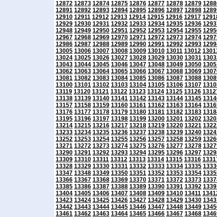
12872
12873
12874
12875
12876
12877
12878
12879
1288
12891
12892
12893
12894
12895
12896
12897
12898
1289
12910
12911
12912
12913
12914
12915
12916
12917
1291
12929
12930
12931
12932
12933
12934
12935
12936
1293
12948
12949
12950
12951
12952
12953
12954
12955
1295
12967
12968
12969
12970
12971
12972
12973
12974
1297
12986
12987
12988
12989
12990
12991
12992
12993
1299
13005
13006
13007
13008
13009
13010
13011
13012
1301
13024
13025
13026
13027
13028
13029
13030
13031
1303
13043
13044
13045
13046
13047
13048
13049
13050
1305
13062
13063
13064
13065
13066
13067
13068
13069
1307
13081
13082
13083
13084
13085
13086
13087
13088
1308
13100
13101
13102
13103
13104
13105
13106
13107
1310
13119
13120
13121
13122
13123
13124
13125
13126
1312
13138
13139
13140
13141
13142
13143
13144
13145
1314
13157
13158
13159
13160
13161
13162
13163
13164
1316
13176
13177
13178
13179
13180
13181
13182
13183
1318
13195
13196
13197
13198
13199
13200
13201
13202
1320
13214
13215
13216
13217
13218
13219
13220
13221
1322
13233
13234
13235
13236
13237
13238
13239
13240
1324
13252
13253
13254
13255
13256
13257
13258
13259
1326
13271
13272
13273
13274
13275
13276
13277
13278
1327
13290
13291
13292
13293
13294
13295
13296
13297
1329
13309
13310
13311
13312
13313
13314
13315
13316
1331
13328
13329
13330
13331
13332
13333
13334
13335
1333
13347
13348
13349
13350
13351
13352
13353
13354
1335
13366
13367
13368
13369
13370
13371
13372
13373
1337
13385
13386
13387
13388
13389
13390
13391
13392
1339
13404
13405
13406
13407
13408
13409
13410
13411
1341
13423
13424
13425
13426
13427
13428
13429
13430
1343
13442
13443
13444
13445
13446
13447
13448
13449
1345
13461
13462
13463
13464
13465
13466
13467
13468
1346