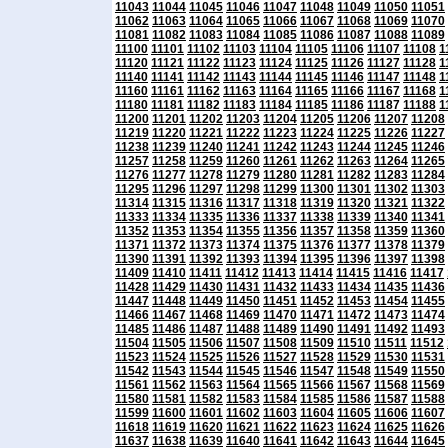
11043
11044
11045
11046
11047
11048
11049
11050
11051
11062
11063
11064
11065
11066
11067
11068
11069
11070
11081
11082
11083
11084
11085
11086
11087
11088
11089
11100
11101
11102
11103
11104
11105
11106
11107
11108
1
11120
11121
11122
11123
11124
11125
11126
11127
11128
1
11140
11141
11142
11143
11144
11145
11146
11147
11148
1
11160
11161
11162
11163
11164
11165
11166
11167
11168
1
11180
11181
11182
11183
11184
11185
11186
11187
11188
1
11200
11201
11202
11203
11204
11205
11206
11207
11208
11219
11220
11221
11222
11223
11224
11225
11226
11227
11238
11239
11240
11241
11242
11243
11244
11245
11246
11257
11258
11259
11260
11261
11262
11263
11264
11265
11276
11277
11278
11279
11280
11281
11282
11283
11284
11295
11296
11297
11298
11299
11300
11301
11302
11303
11314
11315
11316
11317
11318
11319
11320
11321
11322
11333
11334
11335
11336
11337
11338
11339
11340
11341
11352
11353
11354
11355
11356
11357
11358
11359
11360
11371
11372
11373
11374
11375
11376
11377
11378
11379
11390
11391
11392
11393
11394
11395
11396
11397
11398
11409
11410
11411
11412
11413
11414
11415
11416
11417
11428
11429
11430
11431
11432
11433
11434
11435
11436
11447
11448
11449
11450
11451
11452
11453
11454
11455
11466
11467
11468
11469
11470
11471
11472
11473
11474
11485
11486
11487
11488
11489
11490
11491
11492
11493
11504
11505
11506
11507
11508
11509
11510
11511
11512
11523
11524
11525
11526
11527
11528
11529
11530
11531
11542
11543
11544
11545
11546
11547
11548
11549
11550
11561
11562
11563
11564
11565
11566
11567
11568
11569
11580
11581
11582
11583
11584
11585
11586
11587
11588
11599
11600
11601
11602
11603
11604
11605
11606
11607
11618
11619
11620
11621
11622
11623
11624
11625
11626
11637
11638
11639
11640
11641
11642
11643
11644
11645