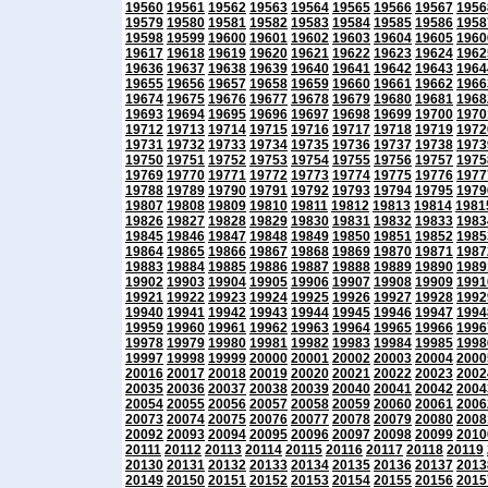
19560
19561
19562
19563
19564
19565
19566
19567
1956
19579
19580
19581
19582
19583
19584
19585
19586
1958
19598
19599
19600
19601
19602
19603
19604
19605
1960
19617
19618
19619
19620
19621
19622
19623
19624
1962
19636
19637
19638
19639
19640
19641
19642
19643
1964
19655
19656
19657
19658
19659
19660
19661
19662
1966
19674
19675
19676
19677
19678
19679
19680
19681
1968
19693
19694
19695
19696
19697
19698
19699
19700
1970
19712
19713
19714
19715
19716
19717
19718
19719
1972
19731
19732
19733
19734
19735
19736
19737
19738
1973
19750
19751
19752
19753
19754
19755
19756
19757
1975
19769
19770
19771
19772
19773
19774
19775
19776
1977
19788
19789
19790
19791
19792
19793
19794
19795
1979
19807
19808
19809
19810
19811
19812
19813
19814
1981
19826
19827
19828
19829
19830
19831
19832
19833
1983
19845
19846
19847
19848
19849
19850
19851
19852
1985
19864
19865
19866
19867
19868
19869
19870
19871
1987
19883
19884
19885
19886
19887
19888
19889
19890
1989
19902
19903
19904
19905
19906
19907
19908
19909
1991
19921
19922
19923
19924
19925
19926
19927
19928
1992
19940
19941
19942
19943
19944
19945
19946
19947
1994
19959
19960
19961
19962
19963
19964
19965
19966
1996
19978
19979
19980
19981
19982
19983
19984
19985
1998
19997
19998
19999
20000
20001
20002
20003
20004
2000
20016
20017
20018
20019
20020
20021
20022
20023
2002
20035
20036
20037
20038
20039
20040
20041
20042
2004
20054
20055
20056
20057
20058
20059
20060
20061
2006
20073
20074
20075
20076
20077
20078
20079
20080
2008
20092
20093
20094
20095
20096
20097
20098
20099
2010
20111
20112
20113
20114
20115
20116
20117
20118
20119
20130
20131
20132
20133
20134
20135
20136
20137
2013
20149
20150
20151
20152
20153
20154
20155
20156
2015