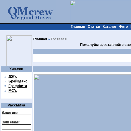
Главная
Статьи
Каталог
Фото
Главная
»
Гостевая
Пожалуйста, оставляйте сво
Хип-хоп
»
ДЖ'с
»
Брейкданс
»
Граффити
»
МС'с
Рассылка
Ваше имя:
Ваш email: