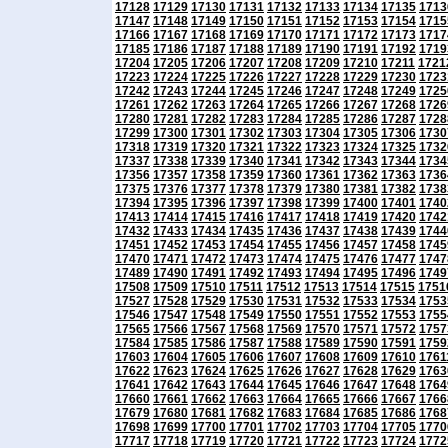
17128
17129
17130
17131
17132
17133
17134
17135
1713
17147
17148
17149
17150
17151
17152
17153
17154
1715
17166
17167
17168
17169
17170
17171
17172
17173
1717
17185
17186
17187
17188
17189
17190
17191
17192
1719
17204
17205
17206
17207
17208
17209
17210
17211
1721
17223
17224
17225
17226
17227
17228
17229
17230
1723
17242
17243
17244
17245
17246
17247
17248
17249
1725
17261
17262
17263
17264
17265
17266
17267
17268
1726
17280
17281
17282
17283
17284
17285
17286
17287
1728
17299
17300
17301
17302
17303
17304
17305
17306
1730
17318
17319
17320
17321
17322
17323
17324
17325
1732
17337
17338
17339
17340
17341
17342
17343
17344
1734
17356
17357
17358
17359
17360
17361
17362
17363
1736
17375
17376
17377
17378
17379
17380
17381
17382
1738
17394
17395
17396
17397
17398
17399
17400
17401
1740
17413
17414
17415
17416
17417
17418
17419
17420
1742
17432
17433
17434
17435
17436
17437
17438
17439
1744
17451
17452
17453
17454
17455
17456
17457
17458
1745
17470
17471
17472
17473
17474
17475
17476
17477
1747
17489
17490
17491
17492
17493
17494
17495
17496
1749
17508
17509
17510
17511
17512
17513
17514
17515
1751
17527
17528
17529
17530
17531
17532
17533
17534
1753
17546
17547
17548
17549
17550
17551
17552
17553
1755
17565
17566
17567
17568
17569
17570
17571
17572
1757
17584
17585
17586
17587
17588
17589
17590
17591
1759
17603
17604
17605
17606
17607
17608
17609
17610
1761
17622
17623
17624
17625
17626
17627
17628
17629
1763
17641
17642
17643
17644
17645
17646
17647
17648
1764
17660
17661
17662
17663
17664
17665
17666
17667
1766
17679
17680
17681
17682
17683
17684
17685
17686
1768
17698
17699
17700
17701
17702
17703
17704
17705
1770
17717
17718
17719
17720
17721
17722
17723
17724
1772