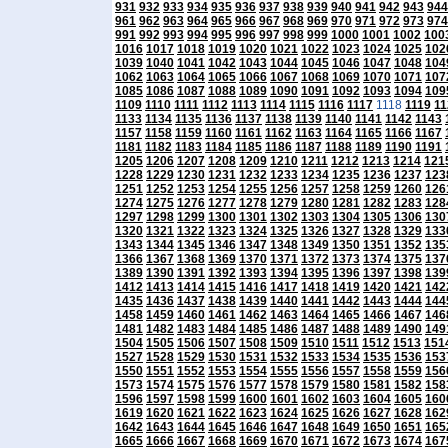
931
932
933
934
935
936
937
938
939
940
941
942
943
944
961
962
963
964
965
966
967
968
969
970
971
972
973
974
991
992
993
994
995
996
997
998
999
1000
1001
1002
100
1016
1017
1018
1019
1020
1021
1022
1023
1024
1025
102
1039
1040
1041
1042
1043
1044
1045
1046
1047
1048
104
1062
1063
1064
1065
1066
1067
1068
1069
1070
1071
107
1085
1086
1087
1088
1089
1090
1091
1092
1093
1094
109
1109
1110
1111
1112
1113
1114
1115
1116
1117
1118
1119
11
1133
1134
1135
1136
1137
1138
1139
1140
1141
1142
1143
1157
1158
1159
1160
1161
1162
1163
1164
1165
1166
1167
1181
1182
1183
1184
1185
1186
1187
1188
1189
1190
1191
1205
1206
1207
1208
1209
1210
1211
1212
1213
1214
121
1228
1229
1230
1231
1232
1233
1234
1235
1236
1237
123
1251
1252
1253
1254
1255
1256
1257
1258
1259
1260
126
1274
1275
1276
1277
1278
1279
1280
1281
1282
1283
128
1297
1298
1299
1300
1301
1302
1303
1304
1305
1306
130
1320
1321
1322
1323
1324
1325
1326
1327
1328
1329
133
1343
1344
1345
1346
1347
1348
1349
1350
1351
1352
135
1366
1367
1368
1369
1370
1371
1372
1373
1374
1375
137
1389
1390
1391
1392
1393
1394
1395
1396
1397
1398
139
1412
1413
1414
1415
1416
1417
1418
1419
1420
1421
142
1435
1436
1437
1438
1439
1440
1441
1442
1443
1444
144
1458
1459
1460
1461
1462
1463
1464
1465
1466
1467
146
1481
1482
1483
1484
1485
1486
1487
1488
1489
1490
149
1504
1505
1506
1507
1508
1509
1510
1511
1512
1513
151
1527
1528
1529
1530
1531
1532
1533
1534
1535
1536
153
1550
1551
1552
1553
1554
1555
1556
1557
1558
1559
156
1573
1574
1575
1576
1577
1578
1579
1580
1581
1582
158
1596
1597
1598
1599
1600
1601
1602
1603
1604
1605
160
1619
1620
1621
1622
1623
1624
1625
1626
1627
1628
162
1642
1643
1644
1645
1646
1647
1648
1649
1650
1651
165
1665
1666
1667
1668
1669
1670
1671
1672
1673
1674
167