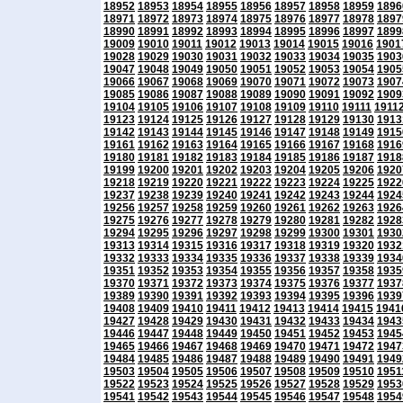
18952
18953
18954
18955
18956
18957
18958
18959
1896
18971
18972
18973
18974
18975
18976
18977
18978
1897
18990
18991
18992
18993
18994
18995
18996
18997
1899
19009
19010
19011
19012
19013
19014
19015
19016
1901
19028
19029
19030
19031
19032
19033
19034
19035
1903
19047
19048
19049
19050
19051
19052
19053
19054
1905
19066
19067
19068
19069
19070
19071
19072
19073
1907
19085
19086
19087
19088
19089
19090
19091
19092
1909
19104
19105
19106
19107
19108
19109
19110
19111
1911
19123
19124
19125
19126
19127
19128
19129
19130
1913
19142
19143
19144
19145
19146
19147
19148
19149
1915
19161
19162
19163
19164
19165
19166
19167
19168
1916
19180
19181
19182
19183
19184
19185
19186
19187
1918
19199
19200
19201
19202
19203
19204
19205
19206
1920
19218
19219
19220
19221
19222
19223
19224
19225
1922
19237
19238
19239
19240
19241
19242
19243
19244
1924
19256
19257
19258
19259
19260
19261
19262
19263
1926
19275
19276
19277
19278
19279
19280
19281
19282
1928
19294
19295
19296
19297
19298
19299
19300
19301
1930
19313
19314
19315
19316
19317
19318
19319
19320
1932
19332
19333
19334
19335
19336
19337
19338
19339
1934
19351
19352
19353
19354
19355
19356
19357
19358
1935
19370
19371
19372
19373
19374
19375
19376
19377
1937
19389
19390
19391
19392
19393
19394
19395
19396
1939
19408
19409
19410
19411
19412
19413
19414
19415
1941
19427
19428
19429
19430
19431
19432
19433
19434
1943
19446
19447
19448
19449
19450
19451
19452
19453
1945
19465
19466
19467
19468
19469
19470
19471
19472
1947
19484
19485
19486
19487
19488
19489
19490
19491
1949
19503
19504
19505
19506
19507
19508
19509
19510
1951
19522
19523
19524
19525
19526
19527
19528
19529
1953
19541
19542
19543
19544
19545
19546
19547
19548
1954