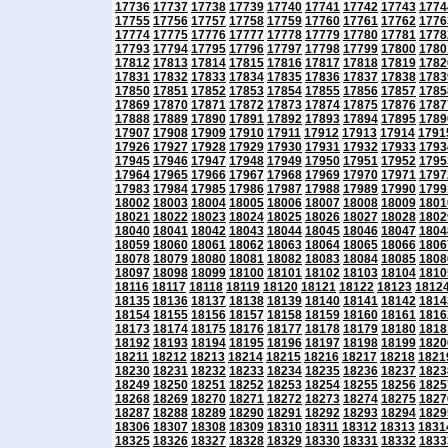
17736
17737
17738
17739
17740
17741
17742
17743
1774
17755
17756
17757
17758
17759
17760
17761
17762
1776
17774
17775
17776
17777
17778
17779
17780
17781
1778
17793
17794
17795
17796
17797
17798
17799
17800
1780
17812
17813
17814
17815
17816
17817
17818
17819
1782
17831
17832
17833
17834
17835
17836
17837
17838
1783
17850
17851
17852
17853
17854
17855
17856
17857
1785
17869
17870
17871
17872
17873
17874
17875
17876
1787
17888
17889
17890
17891
17892
17893
17894
17895
1789
17907
17908
17909
17910
17911
17912
17913
17914
1791
17926
17927
17928
17929
17930
17931
17932
17933
1793
17945
17946
17947
17948
17949
17950
17951
17952
1795
17964
17965
17966
17967
17968
17969
17970
17971
1797
17983
17984
17985
17986
17987
17988
17989
17990
1799
18002
18003
18004
18005
18006
18007
18008
18009
1801
18021
18022
18023
18024
18025
18026
18027
18028
1802
18040
18041
18042
18043
18044
18045
18046
18047
1804
18059
18060
18061
18062
18063
18064
18065
18066
1806
18078
18079
18080
18081
18082
18083
18084
18085
1808
18097
18098
18099
18100
18101
18102
18103
18104
1810
18116
18117
18118
18119
18120
18121
18122
18123
1812
18135
18136
18137
18138
18139
18140
18141
18142
1814
18154
18155
18156
18157
18158
18159
18160
18161
1816
18173
18174
18175
18176
18177
18178
18179
18180
1818
18192
18193
18194
18195
18196
18197
18198
18199
1820
18211
18212
18213
18214
18215
18216
18217
18218
1821
18230
18231
18232
18233
18234
18235
18236
18237
1823
18249
18250
18251
18252
18253
18254
18255
18256
1825
18268
18269
18270
18271
18272
18273
18274
18275
1827
18287
18288
18289
18290
18291
18292
18293
18294
1829
18306
18307
18308
18309
18310
18311
18312
18313
1831
18325
18326
18327
18328
18329
18330
18331
18332
1833