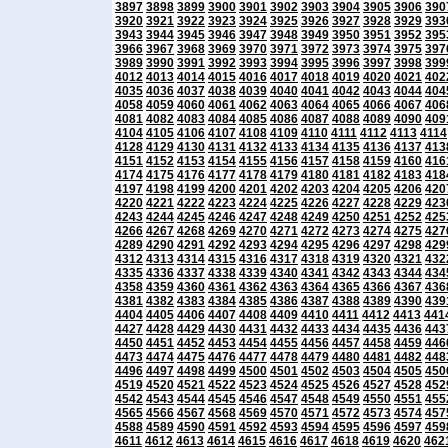
3897
3898
3899
3900
3901
3902
3903
3904
3905
3906
390
3920
3921
3922
3923
3924
3925
3926
3927
3928
3929
393
3943
3944
3945
3946
3947
3948
3949
3950
3951
3952
395
3966
3967
3968
3969
3970
3971
3972
3973
3974
3975
397
3989
3990
3991
3992
3993
3994
3995
3996
3997
3998
399
4012
4013
4014
4015
4016
4017
4018
4019
4020
4021
402
4035
4036
4037
4038
4039
4040
4041
4042
4043
4044
404
4058
4059
4060
4061
4062
4063
4064
4065
4066
4067
406
4081
4082
4083
4084
4085
4086
4087
4088
4089
4090
409
4104
4105
4106
4107
4108
4109
4110
4111
4112
4113
4114
4128
4129
4130
4131
4132
4133
4134
4135
4136
4137
413
4151
4152
4153
4154
4155
4156
4157
4158
4159
4160
416
4174
4175
4176
4177
4178
4179
4180
4181
4182
4183
418
4197
4198
4199
4200
4201
4202
4203
4204
4205
4206
420
4220
4221
4222
4223
4224
4225
4226
4227
4228
4229
423
4243
4244
4245
4246
4247
4248
4249
4250
4251
4252
425
4266
4267
4268
4269
4270
4271
4272
4273
4274
4275
427
4289
4290
4291
4292
4293
4294
4295
4296
4297
4298
429
4312
4313
4314
4315
4316
4317
4318
4319
4320
4321
432
4335
4336
4337
4338
4339
4340
4341
4342
4343
4344
434
4358
4359
4360
4361
4362
4363
4364
4365
4366
4367
436
4381
4382
4383
4384
4385
4386
4387
4388
4389
4390
439
4404
4405
4406
4407
4408
4409
4410
4411
4412
4413
441
4427
4428
4429
4430
4431
4432
4433
4434
4435
4436
443
4450
4451
4452
4453
4454
4455
4456
4457
4458
4459
446
4473
4474
4475
4476
4477
4478
4479
4480
4481
4482
448
4496
4497
4498
4499
4500
4501
4502
4503
4504
4505
450
4519
4520
4521
4522
4523
4524
4525
4526
4527
4528
452
4542
4543
4544
4545
4546
4547
4548
4549
4550
4551
455
4565
4566
4567
4568
4569
4570
4571
4572
4573
4574
457
4588
4589
4590
4591
4592
4593
4594
4595
4596
4597
459
4611
4612
4613
4614
4615
4616
4617
4618
4619
4620
462