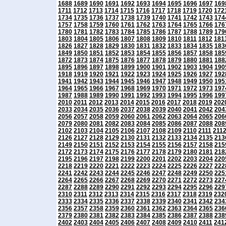
1688
1689
1690
1691
1692
1693
1694
1695
1696
1697
169
1711
1712
1713
1714
1715
1716
1717
1718
1719
1720
172
1734
1735
1736
1737
1738
1739
1740
1741
1742
1743
174
1757
1758
1759
1760
1761
1762
1763
1764
1765
1766
176
1780
1781
1782
1783
1784
1785
1786
1787
1788
1789
179
1803
1804
1805
1806
1807
1808
1809
1810
1811
1812
181
1826
1827
1828
1829
1830
1831
1832
1833
1834
1835
183
1849
1850
1851
1852
1853
1854
1855
1856
1857
1858
185
1872
1873
1874
1875
1876
1877
1878
1879
1880
1881
188
1895
1896
1897
1898
1899
1900
1901
1902
1903
1904
190
1918
1919
1920
1921
1922
1923
1924
1925
1926
1927
192
1941
1942
1943
1944
1945
1946
1947
1948
1949
1950
195
1964
1965
1966
1967
1968
1969
1970
1971
1972
1973
197
1987
1988
1989
1990
1991
1992
1993
1994
1995
1996
199
2010
2011
2012
2013
2014
2015
2016
2017
2018
2019
202
2033
2034
2035
2036
2037
2038
2039
2040
2041
2042
204
2056
2057
2058
2059
2060
2061
2062
2063
2064
2065
206
2079
2080
2081
2082
2083
2084
2085
2086
2087
2088
208
2102
2103
2104
2105
2106
2107
2108
2109
2110
2111
211
2126
2127
2128
2129
2130
2131
2132
2133
2134
2135
213
2149
2150
2151
2152
2153
2154
2155
2156
2157
2158
215
2172
2173
2174
2175
2176
2177
2178
2179
2180
2181
218
2195
2196
2197
2198
2199
2200
2201
2202
2203
2204
220
2218
2219
2220
2221
2222
2223
2224
2225
2226
2227
222
2241
2242
2243
2244
2245
2246
2247
2248
2249
2250
225
2264
2265
2266
2267
2268
2269
2270
2271
2272
2273
227
2287
2288
2289
2290
2291
2292
2293
2294
2295
2296
229
2310
2311
2312
2313
2314
2315
2316
2317
2318
2319
232
2333
2334
2335
2336
2337
2338
2339
2340
2341
2342
234
2356
2357
2358
2359
2360
2361
2362
2363
2364
2365
236
2379
2380
2381
2382
2383
2384
2385
2386
2387
2388
238
2402
2403
2404
2405
2406
2407
2408
2409
2410
2411
241