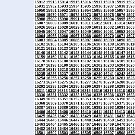
15912
15913
15914
15915
15916
15917
15918
15919
1592
15931
15932
15933
15934
15935
15936
15937
15938
1593
15950
15951
15952
15953
15954
15955
15956
15957
1595
15969
15970
15971
15972
15973
15974
15975
15976
1597
15988
15989
15990
15991
15992
15993
15994
15995
1599
16007
16008
16009
16010
16011
16012
16013
16014
1601
16026
16027
16028
16029
16030
16031
16032
16033
1603
16045
16046
16047
16048
16049
16050
16051
16052
1605
16064
16065
16066
16067
16068
16069
16070
16071
1607
16083
16084
16085
16086
16087
16088
16089
16090
1609
16102
16103
16104
16105
16106
16107
16108
16109
1611
16121
16122
16123
16124
16125
16126
16127
16128
1612
16140
16141
16142
16143
16144
16145
16146
16147
1614
16159
16160
16161
16162
16163
16164
16165
16166
1616
16178
16179
16180
16181
16182
16183
16184
16185
1618
16197
16198
16199
16200
16201
16202
16203
16204
1620
16216
16217
16218
16219
16220
16221
16222
16223
1622
16235
16236
16237
16238
16239
16240
16241
16242
1624
16254
16255
16256
16257
16258
16259
16260
16261
1626
16273
16274
16275
16276
16277
16278
16279
16280
1628
16292
16293
16294
16295
16296
16297
16298
16299
1630
16311
16312
16313
16314
16315
16316
16317
16318
1631
16330
16331
16332
16333
16334
16335
16336
16337
1633
16349
16350
16351
16352
16353
16354
16355
16356
1635
16368
16369
16370
16371
16372
16373
16374
16375
1637
16387
16388
16389
16390
16391
16392
16393
16394
1639
16406
16407
16408
16409
16410
16411
16412
16413
1641
16425
16426
16427
16428
16429
16430
16431
16432
1643
16444
16445
16446
16447
16448
16449
16450
16451
1645
16463
16464
16465
16466
16467
16468
16469
16470
1647
16482
16483
16484
16485
16486
16487
16488
16489
1649
16501
16502
16503
16504
16505
16506
16507
16508
1650