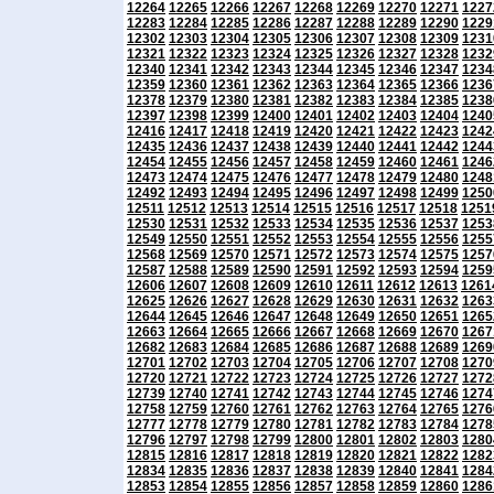
12264
12265
12266
12267
12268
12269
12270
12271
1227
12283
12284
12285
12286
12287
12288
12289
12290
1229
12302
12303
12304
12305
12306
12307
12308
12309
1231
12321
12322
12323
12324
12325
12326
12327
12328
1232
12340
12341
12342
12343
12344
12345
12346
12347
1234
12359
12360
12361
12362
12363
12364
12365
12366
1236
12378
12379
12380
12381
12382
12383
12384
12385
1238
12397
12398
12399
12400
12401
12402
12403
12404
1240
12416
12417
12418
12419
12420
12421
12422
12423
1242
12435
12436
12437
12438
12439
12440
12441
12442
1244
12454
12455
12456
12457
12458
12459
12460
12461
1246
12473
12474
12475
12476
12477
12478
12479
12480
1248
12492
12493
12494
12495
12496
12497
12498
12499
1250
12511
12512
12513
12514
12515
12516
12517
12518
1251
12530
12531
12532
12533
12534
12535
12536
12537
1253
12549
12550
12551
12552
12553
12554
12555
12556
1255
12568
12569
12570
12571
12572
12573
12574
12575
1257
12587
12588
12589
12590
12591
12592
12593
12594
1259
12606
12607
12608
12609
12610
12611
12612
12613
1261
12625
12626
12627
12628
12629
12630
12631
12632
1263
12644
12645
12646
12647
12648
12649
12650
12651
1265
12663
12664
12665
12666
12667
12668
12669
12670
1267
12682
12683
12684
12685
12686
12687
12688
12689
1269
12701
12702
12703
12704
12705
12706
12707
12708
1270
12720
12721
12722
12723
12724
12725
12726
12727
1272
12739
12740
12741
12742
12743
12744
12745
12746
1274
12758
12759
12760
12761
12762
12763
12764
12765
1276
12777
12778
12779
12780
12781
12782
12783
12784
1278
12796
12797
12798
12799
12800
12801
12802
12803
1280
12815
12816
12817
12818
12819
12820
12821
12822
1282
12834
12835
12836
12837
12838
12839
12840
12841
1284
12853
12854
12855
12856
12857
12858
12859
12860
1286