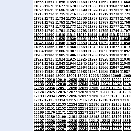
11656
11657
11658
11659
11660
11661
11662
11663
11664
11675
11676
11677
11678
11679
11680
11681
11682
11683
11694
11695
11696
11697
11698
11699
11700
11701
11702
11713
11714
11715
11716
11717
11718
11719
11720
11721
11732
11733
11734
11735
11736
11737
11738
11739
11740
11751
11752
11753
11754
11755
11756
11757
11758
11759
11770
11771
11772
11773
11774
11775
11776
11777
11778
11789
11790
11791
11792
11793
11794
11795
11796
11797
11808
11809
11810
11811
11812
11813
11814
11815
11816
11827
11828
11829
11830
11831
11832
11833
11834
11835
11846
11847
11848
11849
11850
11851
11852
11853
11854
11865
11866
11867
11868
11869
11870
11871
11872
11873
11884
11885
11886
11887
11888
11889
11890
11891
11892
11903
11904
11905
11906
11907
11908
11909
11910
11911
11922
11923
11924
11925
11926
11927
11928
11929
11930
11941
11942
11943
11944
11945
11946
11947
11948
11949
11960
11961
11962
11963
11964
11965
11966
11967
11968
11979
11980
11981
11982
11983
11984
11985
11986
11987
11998
11999
12000
12001
12002
12003
12004
12005
1200
12017
12018
12019
12020
12021
12022
12023
12024
1202
12036
12037
12038
12039
12040
12041
12042
12043
1204
12055
12056
12057
12058
12059
12060
12061
12062
1206
12074
12075
12076
12077
12078
12079
12080
12081
1208
12093
12094
12095
12096
12097
12098
12099
12100
1210
12112
12113
12114
12115
12116
12117
12118
12119
12120
12131
12132
12133
12134
12135
12136
12137
12138
1213
12150
12151
12152
12153
12154
12155
12156
12157
1215
12169
12170
12171
12172
12173
12174
12175
12176
1217
12188
12189
12190
12191
12192
12193
12194
12195
1219
12207
12208
12209
12210
12211
12212
12213
12214
1221
12226
12227
12228
12229
12230
12231
12232
12233
1223
12245
12246
12247
12248
12249
12250
12251
12252
1225