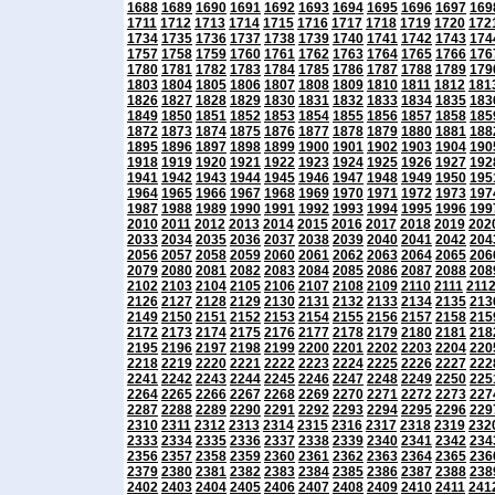
1688
1689
1690
1691
1692
1693
1694
1695
1696
1697
169
1711
1712
1713
1714
1715
1716
1717
1718
1719
1720
172
1734
1735
1736
1737
1738
1739
1740
1741
1742
1743
174
1757
1758
1759
1760
1761
1762
1763
1764
1765
1766
176
1780
1781
1782
1783
1784
1785
1786
1787
1788
1789
179
1803
1804
1805
1806
1807
1808
1809
1810
1811
1812
181
1826
1827
1828
1829
1830
1831
1832
1833
1834
1835
183
1849
1850
1851
1852
1853
1854
1855
1856
1857
1858
185
1872
1873
1874
1875
1876
1877
1878
1879
1880
1881
188
1895
1896
1897
1898
1899
1900
1901
1902
1903
1904
190
1918
1919
1920
1921
1922
1923
1924
1925
1926
1927
192
1941
1942
1943
1944
1945
1946
1947
1948
1949
1950
195
1964
1965
1966
1967
1968
1969
1970
1971
1972
1973
197
1987
1988
1989
1990
1991
1992
1993
1994
1995
1996
199
2010
2011
2012
2013
2014
2015
2016
2017
2018
2019
202
2033
2034
2035
2036
2037
2038
2039
2040
2041
2042
204
2056
2057
2058
2059
2060
2061
2062
2063
2064
2065
206
2079
2080
2081
2082
2083
2084
2085
2086
2087
2088
208
2102
2103
2104
2105
2106
2107
2108
2109
2110
2111
211
2126
2127
2128
2129
2130
2131
2132
2133
2134
2135
213
2149
2150
2151
2152
2153
2154
2155
2156
2157
2158
215
2172
2173
2174
2175
2176
2177
2178
2179
2180
2181
218
2195
2196
2197
2198
2199
2200
2201
2202
2203
2204
220
2218
2219
2220
2221
2222
2223
2224
2225
2226
2227
222
2241
2242
2243
2244
2245
2246
2247
2248
2249
2250
225
2264
2265
2266
2267
2268
2269
2270
2271
2272
2273
227
2287
2288
2289
2290
2291
2292
2293
2294
2295
2296
229
2310
2311
2312
2313
2314
2315
2316
2317
2318
2319
232
2333
2334
2335
2336
2337
2338
2339
2340
2341
2342
234
2356
2357
2358
2359
2360
2361
2362
2363
2364
2365
236
2379
2380
2381
2382
2383
2384
2385
2386
2387
2388
238
2402
2403
2404
2405
2406
2407
2408
2409
2410
2411
241