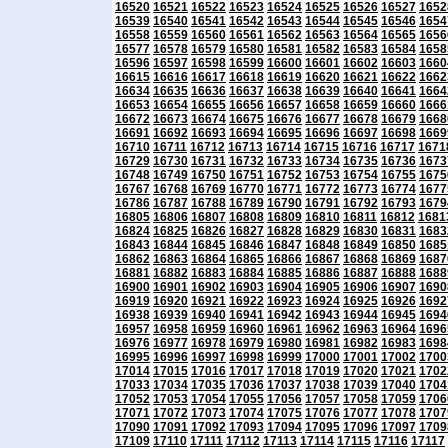
16520
16521
16522
16523
16524
16525
16526
16527
1652
16539
16540
16541
16542
16543
16544
16545
16546
1654
16558
16559
16560
16561
16562
16563
16564
16565
1656
16577
16578
16579
16580
16581
16582
16583
16584
1658
16596
16597
16598
16599
16600
16601
16602
16603
1660
16615
16616
16617
16618
16619
16620
16621
16622
1662
16634
16635
16636
16637
16638
16639
16640
16641
1664
16653
16654
16655
16656
16657
16658
16659
16660
1666
16672
16673
16674
16675
16676
16677
16678
16679
1668
16691
16692
16693
16694
16695
16696
16697
16698
1669
16710
16711
16712
16713
16714
16715
16716
16717
1671
16729
16730
16731
16732
16733
16734
16735
16736
1673
16748
16749
16750
16751
16752
16753
16754
16755
1675
16767
16768
16769
16770
16771
16772
16773
16774
1677
16786
16787
16788
16789
16790
16791
16792
16793
1679
16805
16806
16807
16808
16809
16810
16811
16812
1681
16824
16825
16826
16827
16828
16829
16830
16831
1683
16843
16844
16845
16846
16847
16848
16849
16850
1685
16862
16863
16864
16865
16866
16867
16868
16869
1687
16881
16882
16883
16884
16885
16886
16887
16888
1688
16900
16901
16902
16903
16904
16905
16906
16907
1690
16919
16920
16921
16922
16923
16924
16925
16926
1692
16938
16939
16940
16941
16942
16943
16944
16945
1694
16957
16958
16959
16960
16961
16962
16963
16964
1696
16976
16977
16978
16979
16980
16981
16982
16983
1698
16995
16996
16997
16998
16999
17000
17001
17002
1700
17014
17015
17016
17017
17018
17019
17020
17021
1702
17033
17034
17035
17036
17037
17038
17039
17040
1704
17052
17053
17054
17055
17056
17057
17058
17059
1706
17071
17072
17073
17074
17075
17076
17077
17078
1707
17090
17091
17092
17093
17094
17095
17096
17097
1709
17109
17110
17111
17112
17113
17114
17115
17116
17117