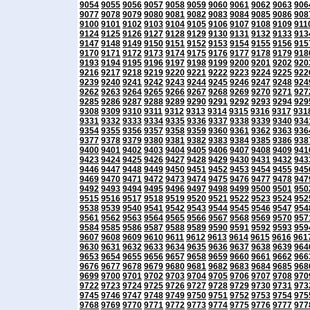
9054
9055
9056
9057
9058
9059
9060
9061
9062
9063
906
9077
9078
9079
9080
9081
9082
9083
9084
9085
9086
908
9100
9101
9102
9103
9104
9105
9106
9107
9108
9109
911
9124
9125
9126
9127
9128
9129
9130
9131
9132
9133
913
9147
9148
9149
9150
9151
9152
9153
9154
9155
9156
915
9170
9171
9172
9173
9174
9175
9176
9177
9178
9179
918
9193
9194
9195
9196
9197
9198
9199
9200
9201
9202
920
9216
9217
9218
9219
9220
9221
9222
9223
9224
9225
922
9239
9240
9241
9242
9243
9244
9245
9246
9247
9248
924
9262
9263
9264
9265
9266
9267
9268
9269
9270
9271
927
9285
9286
9287
9288
9289
9290
9291
9292
9293
9294
929
9308
9309
9310
9311
9312
9313
9314
9315
9316
9317
931
9331
9332
9333
9334
9335
9336
9337
9338
9339
9340
934
9354
9355
9356
9357
9358
9359
9360
9361
9362
9363
936
9377
9378
9379
9380
9381
9382
9383
9384
9385
9386
938
9400
9401
9402
9403
9404
9405
9406
9407
9408
9409
941
9423
9424
9425
9426
9427
9428
9429
9430
9431
9432
943
9446
9447
9448
9449
9450
9451
9452
9453
9454
9455
945
9469
9470
9471
9472
9473
9474
9475
9476
9477
9478
947
9492
9493
9494
9495
9496
9497
9498
9499
9500
9501
950
9515
9516
9517
9518
9519
9520
9521
9522
9523
9524
952
9538
9539
9540
9541
9542
9543
9544
9545
9546
9547
954
9561
9562
9563
9564
9565
9566
9567
9568
9569
9570
957
9584
9585
9586
9587
9588
9589
9590
9591
9592
9593
959
9607
9608
9609
9610
9611
9612
9613
9614
9615
9616
961
9630
9631
9632
9633
9634
9635
9636
9637
9638
9639
964
9653
9654
9655
9656
9657
9658
9659
9660
9661
9662
966
9676
9677
9678
9679
9680
9681
9682
9683
9684
9685
968
9699
9700
9701
9702
9703
9704
9705
9706
9707
9708
970
9722
9723
9724
9725
9726
9727
9728
9729
9730
9731
973
9745
9746
9747
9748
9749
9750
9751
9752
9753
9754
975
9768
9769
9770
9771
9772
9773
9774
9775
9776
9777
977