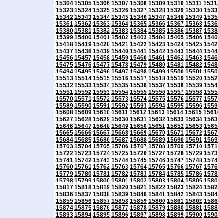
15304
15305
15306
15307
15308
15309
15310
15311
1531
15323
15324
15325
15326
15327
15328
15329
15330
1533
15342
15343
15344
15345
15346
15347
15348
15349
1535
15361
15362
15363
15364
15365
15366
15367
15368
1536
15380
15381
15382
15383
15384
15385
15386
15387
1538
15399
15400
15401
15402
15403
15404
15405
15406
1540
15418
15419
15420
15421
15422
15423
15424
15425
1542
15437
15438
15439
15440
15441
15442
15443
15444
1544
15456
15457
15458
15459
15460
15461
15462
15463
1546
15475
15476
15477
15478
15479
15480
15481
15482
1548
15494
15495
15496
15497
15498
15499
15500
15501
1550
15513
15514
15515
15516
15517
15518
15519
15520
1552
15532
15533
15534
15535
15536
15537
15538
15539
1554
15551
15552
15553
15554
15555
15556
15557
15558
1555
15570
15571
15572
15573
15574
15575
15576
15577
1557
15589
15590
15591
15592
15593
15594
15595
15596
1559
15608
15609
15610
15611
15612
15613
15614
15615
1561
15627
15628
15629
15630
15631
15632
15633
15634
1563
15646
15647
15648
15649
15650
15651
15652
15653
1565
15665
15666
15667
15668
15669
15670
15671
15672
1567
15684
15685
15686
15687
15688
15689
15690
15691
1569
15703
15704
15705
15706
15707
15708
15709
15710
1571
15722
15723
15724
15725
15726
15727
15728
15729
1573
15741
15742
15743
15744
15745
15746
15747
15748
1574
15760
15761
15762
15763
15764
15765
15766
15767
1576
15779
15780
15781
15782
15783
15784
15785
15786
1578
15798
15799
15800
15801
15802
15803
15804
15805
1580
15817
15818
15819
15820
15821
15822
15823
15824
1582
15836
15837
15838
15839
15840
15841
15842
15843
1584
15855
15856
15857
15858
15859
15860
15861
15862
1586
15874
15875
15876
15877
15878
15879
15880
15881
1588
15893
15894
15895
15896
15897
15898
15899
15900
1590