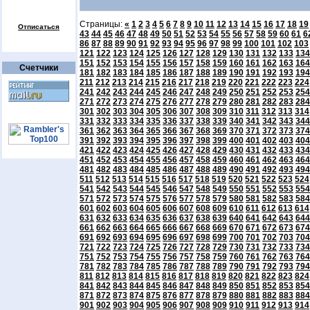
Страницы:
«
1
2
3
4
5
6
7
8
9
10
11
12
13
14
15
16
17
18
19
Отписаться
43
44
45
46
47
48
49
50
51
52
53
54
55
56
57
58
59
60
61
6
86
87
88
89
90
91
92
93
94
95
96
97
98
99
100
101
102
103
121
122
123
124
125
126
127
128
129
130
131
132
133
134
151
152
153
154
155
156
157
158
159
160
161
162
163
164
Счетчики
181
182
183
184
185
186
187
188
189
190
191
192
193
194
211
212
213
214
215
216
217
218
219
220
221
222
223
224
241
242
243
244
245
246
247
248
249
250
251
252
253
254
271
272
273
274
275
276
277
278
279
280
281
282
283
284
301
302
303
304
305
306
307
308
309
310
311
312
313
314
331
332
333
334
335
336
337
338
339
340
341
342
343
344
361
362
363
364
365
366
367
368
369
370
371
372
373
374
391
392
393
394
395
396
397
398
399
400
401
402
403
404
421
422
423
424
425
426
427
428
429
430
431
432
433
434
451
452
453
454
455
456
457
458
459
460
461
462
463
464
481
482
483
484
485
486
487
488
489
490
491
492
493
494
511
512
513
514
515
516
517
518
519
520
521
522
523
524
541
542
543
544
545
546
547
548
549
550
551
552
553
554
571
572
573
574
575
576
577
578
579
580
581
582
583
584
601
602
603
604
605
606
607
608
609
610
611
612
613
614
631
632
633
634
635
636
637
638
639
640
641
642
643
644
661
662
663
664
665
666
667
668
669
670
671
672
673
674
691
692
693
694
695
696
697
698
699
700
701
702
703
704
721
722
723
724
725
726
727
728
729
730
731
732
733
734
751
752
753
754
755
756
757
758
759
760
761
762
763
764
781
782
783
784
785
786
787
788
789
790
791
792
793
794
811
812
813
814
815
816
817
818
819
820
821
822
823
824
841
842
843
844
845
846
847
848
849
850
851
852
853
854
871
872
873
874
875
876
877
878
879
880
881
882
883
884
901
902
903
904
905
906
907
908
909
910
911
912
913
914