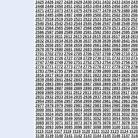
2425
2426
2427
2428
2429
2430
2431
2432
2433
2434
243
2448
2449
2450
2451
2452
2453
2454
2455
2456
2457
245
2471
2472
2473
2474
2475
2476
2477
2478
2479
2480
248
2494
2495
2496
2497
2498
2499
2500
2501
2502
2503
250
2517
2518
2519
2520
2521
2522
2523
2524
2525
2526
252
2540
2541
2542
2543
2544
2545
2546
2547
2548
2549
255
2563
2564
2565
2566
2567
2568
2569
2570
2571
2572
257
2586
2587
2588
2589
2590
2591
2592
2593
2594
2595
259
2609
2610
2611
2612
2613
2614
2615
2616
2617
2618
261
2632
2633
2634
2635
2636
2637
2638
2639
2640
2641
264
2655
2656
2657
2658
2659
2660
2661
2662
2663
2664
266
2678
2679
2680
2681
2682
2683
2684
2685
2686
2687
268
2701
2702
2703
2704
2705
2706
2707
2708
2709
2710
271
2724
2725
2726
2727
2728
2729
2730
2731
2732
2733
273
2747
2748
2749
2750
2751
2752
2753
2754
2755
2756
275
2770
2771
2772
2773
2774
2775
2776
2777
2778
2779
278
2793
2794
2795
2796
2797
2798
2799
2800
2801
2802
280
2816
2817
2818
2819
2820
2821
2822
2823
2824
2825
282
2839
2840
2841
2842
2843
2844
2845
2846
2847
2848
284
2862
2863
2864
2865
2866
2867
2868
2869
2870
2871
287
2885
2886
2887
2888
2889
2890
2891
2892
2893
2894
289
2908
2909
2910
2911
2912
2913
2914
2915
2916
2917
291
2931
2932
2933
2934
2935
2936
2937
2938
2939
2940
294
2954
2955
2956
2957
2958
2959
2960
2961
2962
2963
296
2977
2978
2979
2980
2981
2982
2983
2984
2985
2986
298
3000
3001
3002
3003
3004
3005
3006
3007
3008
3009
301
3023
3024
3025
3026
3027
3028
3029
3030
3031
3032
303
3046
3047
3048
3049
3050
3051
3052
3053
3054
3055
305
3069
3070
3071
3072
3073
3074
3075
3076
3077
3078
307
3092
3093
3094
3095
3096
3097
3098
3099
3100
3101
310
3115
3116
3117
3118
3119
3120
3121
3122
3123
3124
3125
3138
3139
3140
3141
3142
3143
3144
3145
3146
3147
314