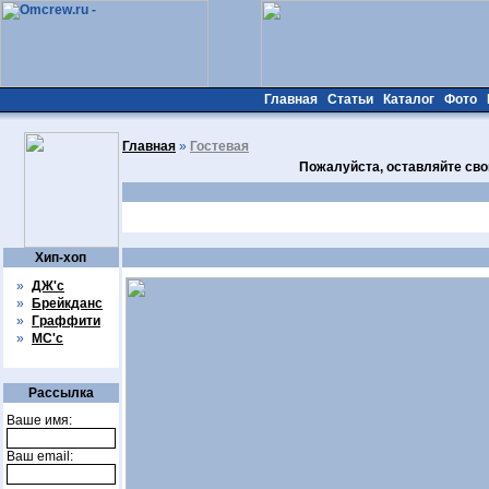
Главная
Статьи
Каталог
Фото
Главная
»
Гостевая
Пожалуйста, оставляйте сво
Хип-хоп
»
ДЖ'с
»
Брейкданс
»
Граффити
»
МС'с
Рассылка
Ваше имя:
Ваш email: