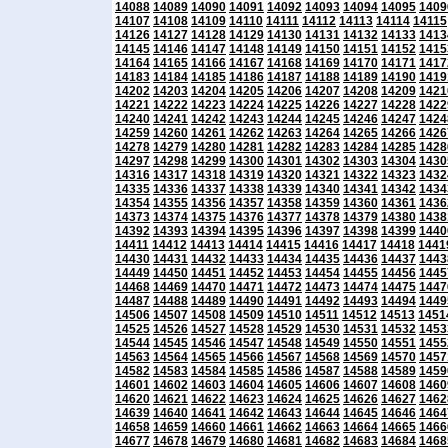
14088
14089
14090
14091
14092
14093
14094
14095
1409
14107
14108
14109
14110
14111
14112
14113
14114
14115
14126
14127
14128
14129
14130
14131
14132
14133
1413
14145
14146
14147
14148
14149
14150
14151
14152
1415
14164
14165
14166
14167
14168
14169
14170
14171
1417
14183
14184
14185
14186
14187
14188
14189
14190
1419
14202
14203
14204
14205
14206
14207
14208
14209
1421
14221
14222
14223
14224
14225
14226
14227
14228
1422
14240
14241
14242
14243
14244
14245
14246
14247
1424
14259
14260
14261
14262
14263
14264
14265
14266
1426
14278
14279
14280
14281
14282
14283
14284
14285
1428
14297
14298
14299
14300
14301
14302
14303
14304
1430
14316
14317
14318
14319
14320
14321
14322
14323
1432
14335
14336
14337
14338
14339
14340
14341
14342
1434
14354
14355
14356
14357
14358
14359
14360
14361
1436
14373
14374
14375
14376
14377
14378
14379
14380
1438
14392
14393
14394
14395
14396
14397
14398
14399
1440
14411
14412
14413
14414
14415
14416
14417
14418
1441
14430
14431
14432
14433
14434
14435
14436
14437
1443
14449
14450
14451
14452
14453
14454
14455
14456
1445
14468
14469
14470
14471
14472
14473
14474
14475
1447
14487
14488
14489
14490
14491
14492
14493
14494
1449
14506
14507
14508
14509
14510
14511
14512
14513
1451
14525
14526
14527
14528
14529
14530
14531
14532
1453
14544
14545
14546
14547
14548
14549
14550
14551
1455
14563
14564
14565
14566
14567
14568
14569
14570
1457
14582
14583
14584
14585
14586
14587
14588
14589
1459
14601
14602
14603
14604
14605
14606
14607
14608
1460
14620
14621
14622
14623
14624
14625
14626
14627
1462
14639
14640
14641
14642
14643
14644
14645
14646
1464
14658
14659
14660
14661
14662
14663
14664
14665
1466
14677
14678
14679
14680
14681
14682
14683
14684
1468