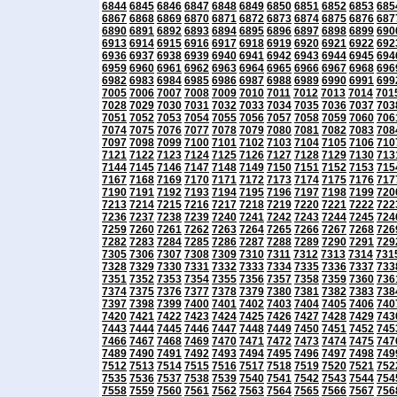
6844
6845
6846
6847
6848
6849
6850
6851
6852
6853
685
6867
6868
6869
6870
6871
6872
6873
6874
6875
6876
687
6890
6891
6892
6893
6894
6895
6896
6897
6898
6899
690
6913
6914
6915
6916
6917
6918
6919
6920
6921
6922
692
6936
6937
6938
6939
6940
6941
6942
6943
6944
6945
694
6959
6960
6961
6962
6963
6964
6965
6966
6967
6968
696
6982
6983
6984
6985
6986
6987
6988
6989
6990
6991
699
7005
7006
7007
7008
7009
7010
7011
7012
7013
7014
701
7028
7029
7030
7031
7032
7033
7034
7035
7036
7037
703
7051
7052
7053
7054
7055
7056
7057
7058
7059
7060
706
7074
7075
7076
7077
7078
7079
7080
7081
7082
7083
708
7097
7098
7099
7100
7101
7102
7103
7104
7105
7106
710
7121
7122
7123
7124
7125
7126
7127
7128
7129
7130
713
7144
7145
7146
7147
7148
7149
7150
7151
7152
7153
715
7167
7168
7169
7170
7171
7172
7173
7174
7175
7176
717
7190
7191
7192
7193
7194
7195
7196
7197
7198
7199
720
7213
7214
7215
7216
7217
7218
7219
7220
7221
7222
722
7236
7237
7238
7239
7240
7241
7242
7243
7244
7245
724
7259
7260
7261
7262
7263
7264
7265
7266
7267
7268
726
7282
7283
7284
7285
7286
7287
7288
7289
7290
7291
729
7305
7306
7307
7308
7309
7310
7311
7312
7313
7314
731
7328
7329
7330
7331
7332
7333
7334
7335
7336
7337
733
7351
7352
7353
7354
7355
7356
7357
7358
7359
7360
736
7374
7375
7376
7377
7378
7379
7380
7381
7382
7383
738
7397
7398
7399
7400
7401
7402
7403
7404
7405
7406
740
7420
7421
7422
7423
7424
7425
7426
7427
7428
7429
743
7443
7444
7445
7446
7447
7448
7449
7450
7451
7452
745
7466
7467
7468
7469
7470
7471
7472
7473
7474
7475
747
7489
7490
7491
7492
7493
7494
7495
7496
7497
7498
749
7512
7513
7514
7515
7516
7517
7518
7519
7520
7521
752
7535
7536
7537
7538
7539
7540
7541
7542
7543
7544
754
7558
7559
7560
7561
7562
7563
7564
7565
7566
7567
756