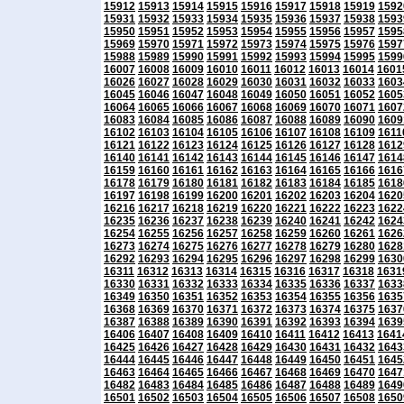
15912
15913
15914
15915
15916
15917
15918
15919
1592
15931
15932
15933
15934
15935
15936
15937
15938
1593
15950
15951
15952
15953
15954
15955
15956
15957
1595
15969
15970
15971
15972
15973
15974
15975
15976
1597
15988
15989
15990
15991
15992
15993
15994
15995
1599
16007
16008
16009
16010
16011
16012
16013
16014
1601
16026
16027
16028
16029
16030
16031
16032
16033
1603
16045
16046
16047
16048
16049
16050
16051
16052
1605
16064
16065
16066
16067
16068
16069
16070
16071
1607
16083
16084
16085
16086
16087
16088
16089
16090
1609
16102
16103
16104
16105
16106
16107
16108
16109
1611
16121
16122
16123
16124
16125
16126
16127
16128
1612
16140
16141
16142
16143
16144
16145
16146
16147
1614
16159
16160
16161
16162
16163
16164
16165
16166
1616
16178
16179
16180
16181
16182
16183
16184
16185
1618
16197
16198
16199
16200
16201
16202
16203
16204
1620
16216
16217
16218
16219
16220
16221
16222
16223
1622
16235
16236
16237
16238
16239
16240
16241
16242
1624
16254
16255
16256
16257
16258
16259
16260
16261
1626
16273
16274
16275
16276
16277
16278
16279
16280
1628
16292
16293
16294
16295
16296
16297
16298
16299
1630
16311
16312
16313
16314
16315
16316
16317
16318
1631
16330
16331
16332
16333
16334
16335
16336
16337
1633
16349
16350
16351
16352
16353
16354
16355
16356
1635
16368
16369
16370
16371
16372
16373
16374
16375
1637
16387
16388
16389
16390
16391
16392
16393
16394
1639
16406
16407
16408
16409
16410
16411
16412
16413
1641
16425
16426
16427
16428
16429
16430
16431
16432
1643
16444
16445
16446
16447
16448
16449
16450
16451
1645
16463
16464
16465
16466
16467
16468
16469
16470
1647
16482
16483
16484
16485
16486
16487
16488
16489
1649
16501
16502
16503
16504
16505
16506
16507
16508
1650