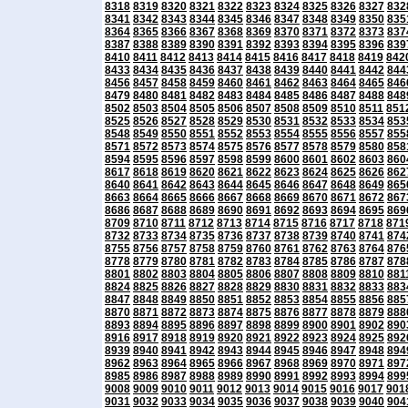
8318
8319
8320
8321
8322
8323
8324
8325
8326
8327
832
8341
8342
8343
8344
8345
8346
8347
8348
8349
8350
835
8364
8365
8366
8367
8368
8369
8370
8371
8372
8373
837
8387
8388
8389
8390
8391
8392
8393
8394
8395
8396
839
8410
8411
8412
8413
8414
8415
8416
8417
8418
8419
842
8433
8434
8435
8436
8437
8438
8439
8440
8441
8442
844
8456
8457
8458
8459
8460
8461
8462
8463
8464
8465
846
8479
8480
8481
8482
8483
8484
8485
8486
8487
8488
848
8502
8503
8504
8505
8506
8507
8508
8509
8510
8511
851
8525
8526
8527
8528
8529
8530
8531
8532
8533
8534
853
8548
8549
8550
8551
8552
8553
8554
8555
8556
8557
855
8571
8572
8573
8574
8575
8576
8577
8578
8579
8580
858
8594
8595
8596
8597
8598
8599
8600
8601
8602
8603
860
8617
8618
8619
8620
8621
8622
8623
8624
8625
8626
862
8640
8641
8642
8643
8644
8645
8646
8647
8648
8649
865
8663
8664
8665
8666
8667
8668
8669
8670
8671
8672
867
8686
8687
8688
8689
8690
8691
8692
8693
8694
8695
869
8709
8710
8711
8712
8713
8714
8715
8716
8717
8718
871
8732
8733
8734
8735
8736
8737
8738
8739
8740
8741
874
8755
8756
8757
8758
8759
8760
8761
8762
8763
8764
876
8778
8779
8780
8781
8782
8783
8784
8785
8786
8787
878
8801
8802
8803
8804
8805
8806
8807
8808
8809
8810
881
8824
8825
8826
8827
8828
8829
8830
8831
8832
8833
883
8847
8848
8849
8850
8851
8852
8853
8854
8855
8856
885
8870
8871
8872
8873
8874
8875
8876
8877
8878
8879
888
8893
8894
8895
8896
8897
8898
8899
8900
8901
8902
890
8916
8917
8918
8919
8920
8921
8922
8923
8924
8925
892
8939
8940
8941
8942
8943
8944
8945
8946
8947
8948
894
8962
8963
8964
8965
8966
8967
8968
8969
8970
8971
897
8985
8986
8987
8988
8989
8990
8991
8992
8993
8994
899
9008
9009
9010
9011
9012
9013
9014
9015
9016
9017
901
9031
9032
9033
9034
9035
9036
9037
9038
9039
9040
904