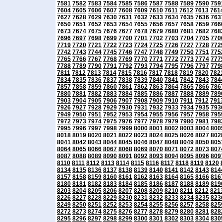
7581
7582
7583
7584
7585
7586
7587
7588
7589
7590
759
7604
7605
7606
7607
7608
7609
7610
7611
7612
7613
761
7627
7628
7629
7630
7631
7632
7633
7634
7635
7636
763
7650
7651
7652
7653
7654
7655
7656
7657
7658
7659
766
7673
7674
7675
7676
7677
7678
7679
7680
7681
7682
768
7696
7697
7698
7699
7700
7701
7702
7703
7704
7705
770
7719
7720
7721
7722
7723
7724
7725
7726
7727
7728
772
7742
7743
7744
7745
7746
7747
7748
7749
7750
7751
775
7765
7766
7767
7768
7769
7770
7771
7772
7773
7774
777
7788
7789
7790
7791
7792
7793
7794
7795
7796
7797
779
7811
7812
7813
7814
7815
7816
7817
7818
7819
7820
782
7834
7835
7836
7837
7838
7839
7840
7841
7842
7843
784
7857
7858
7859
7860
7861
7862
7863
7864
7865
7866
786
7880
7881
7882
7883
7884
7885
7886
7887
7888
7889
789
7903
7904
7905
7906
7907
7908
7909
7910
7911
7912
791
7926
7927
7928
7929
7930
7931
7932
7933
7934
7935
793
7949
7950
7951
7952
7953
7954
7955
7956
7957
7958
795
7972
7973
7974
7975
7976
7977
7978
7979
7980
7981
798
7995
7996
7997
7998
7999
8000
8001
8002
8003
8004
800
8018
8019
8020
8021
8022
8023
8024
8025
8026
8027
802
8041
8042
8043
8044
8045
8046
8047
8048
8049
8050
805
8064
8065
8066
8067
8068
8069
8070
8071
8072
8073
807
8087
8088
8089
8090
8091
8092
8093
8094
8095
8096
809
8110
8111
8112
8113
8114
8115
8116
8117
8118
8119
8120
8134
8135
8136
8137
8138
8139
8140
8141
8142
8143
814
8157
8158
8159
8160
8161
8162
8163
8164
8165
8166
816
8180
8181
8182
8183
8184
8185
8186
8187
8188
8189
819
8203
8204
8205
8206
8207
8208
8209
8210
8211
8212
821
8226
8227
8228
8229
8230
8231
8232
8233
8234
8235
823
8249
8250
8251
8252
8253
8254
8255
8256
8257
8258
825
8272
8273
8274
8275
8276
8277
8278
8279
8280
8281
828
8295
8296
8297
8298
8299
8300
8301
8302
8303
8304
830