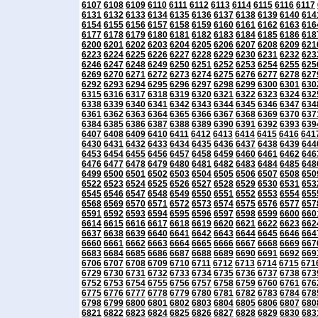
6107
6108
6109
6110
6111
6112
6113
6114
6115
6116
6117
6131
6132
6133
6134
6135
6136
6137
6138
6139
6140
614
6154
6155
6156
6157
6158
6159
6160
6161
6162
6163
616
6177
6178
6179
6180
6181
6182
6183
6184
6185
6186
618
6200
6201
6202
6203
6204
6205
6206
6207
6208
6209
621
6223
6224
6225
6226
6227
6228
6229
6230
6231
6232
623
6246
6247
6248
6249
6250
6251
6252
6253
6254
6255
625
6269
6270
6271
6272
6273
6274
6275
6276
6277
6278
627
6292
6293
6294
6295
6296
6297
6298
6299
6300
6301
630
6315
6316
6317
6318
6319
6320
6321
6322
6323
6324
632
6338
6339
6340
6341
6342
6343
6344
6345
6346
6347
634
6361
6362
6363
6364
6365
6366
6367
6368
6369
6370
637
6384
6385
6386
6387
6388
6389
6390
6391
6392
6393
639
6407
6408
6409
6410
6411
6412
6413
6414
6415
6416
641
6430
6431
6432
6433
6434
6435
6436
6437
6438
6439
644
6453
6454
6455
6456
6457
6458
6459
6460
6461
6462
646
6476
6477
6478
6479
6480
6481
6482
6483
6484
6485
648
6499
6500
6501
6502
6503
6504
6505
6506
6507
6508
650
6522
6523
6524
6525
6526
6527
6528
6529
6530
6531
653
6545
6546
6547
6548
6549
6550
6551
6552
6553
6554
655
6568
6569
6570
6571
6572
6573
6574
6575
6576
6577
657
6591
6592
6593
6594
6595
6596
6597
6598
6599
6600
660
6614
6615
6616
6617
6618
6619
6620
6621
6622
6623
662
6637
6638
6639
6640
6641
6642
6643
6644
6645
6646
664
6660
6661
6662
6663
6664
6665
6666
6667
6668
6669
667
6683
6684
6685
6686
6687
6688
6689
6690
6691
6692
669
6706
6707
6708
6709
6710
6711
6712
6713
6714
6715
671
6729
6730
6731
6732
6733
6734
6735
6736
6737
6738
673
6752
6753
6754
6755
6756
6757
6758
6759
6760
6761
676
6775
6776
6777
6778
6779
6780
6781
6782
6783
6784
678
6798
6799
6800
6801
6802
6803
6804
6805
6806
6807
680
6821
6822
6823
6824
6825
6826
6827
6828
6829
6830
683