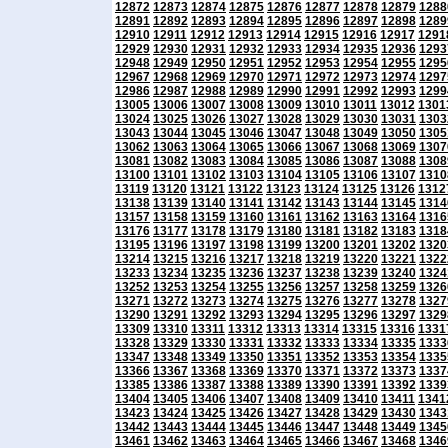
12872
12873
12874
12875
12876
12877
12878
12879
1288
12891
12892
12893
12894
12895
12896
12897
12898
1289
12910
12911
12912
12913
12914
12915
12916
12917
1291
12929
12930
12931
12932
12933
12934
12935
12936
1293
12948
12949
12950
12951
12952
12953
12954
12955
1295
12967
12968
12969
12970
12971
12972
12973
12974
1297
12986
12987
12988
12989
12990
12991
12992
12993
1299
13005
13006
13007
13008
13009
13010
13011
13012
1301
13024
13025
13026
13027
13028
13029
13030
13031
1303
13043
13044
13045
13046
13047
13048
13049
13050
1305
13062
13063
13064
13065
13066
13067
13068
13069
1307
13081
13082
13083
13084
13085
13086
13087
13088
1308
13100
13101
13102
13103
13104
13105
13106
13107
1310
13119
13120
13121
13122
13123
13124
13125
13126
1312
13138
13139
13140
13141
13142
13143
13144
13145
1314
13157
13158
13159
13160
13161
13162
13163
13164
1316
13176
13177
13178
13179
13180
13181
13182
13183
1318
13195
13196
13197
13198
13199
13200
13201
13202
1320
13214
13215
13216
13217
13218
13219
13220
13221
1322
13233
13234
13235
13236
13237
13238
13239
13240
1324
13252
13253
13254
13255
13256
13257
13258
13259
1326
13271
13272
13273
13274
13275
13276
13277
13278
1327
13290
13291
13292
13293
13294
13295
13296
13297
1329
13309
13310
13311
13312
13313
13314
13315
13316
1331
13328
13329
13330
13331
13332
13333
13334
13335
1333
13347
13348
13349
13350
13351
13352
13353
13354
1335
13366
13367
13368
13369
13370
13371
13372
13373
1337
13385
13386
13387
13388
13389
13390
13391
13392
1339
13404
13405
13406
13407
13408
13409
13410
13411
1341
13423
13424
13425
13426
13427
13428
13429
13430
1343
13442
13443
13444
13445
13446
13447
13448
13449
1345
13461
13462
13463
13464
13465
13466
13467
13468
1346