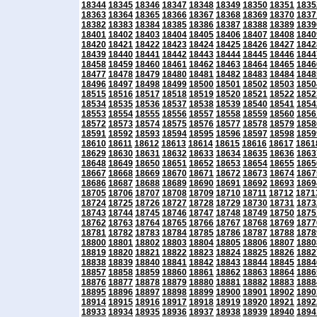
18344
18345
18346
18347
18348
18349
18350
18351
1835
18363
18364
18365
18366
18367
18368
18369
18370
1837
18382
18383
18384
18385
18386
18387
18388
18389
1839
18401
18402
18403
18404
18405
18406
18407
18408
1840
18420
18421
18422
18423
18424
18425
18426
18427
1842
18439
18440
18441
18442
18443
18444
18445
18446
1844
18458
18459
18460
18461
18462
18463
18464
18465
1846
18477
18478
18479
18480
18481
18482
18483
18484
1848
18496
18497
18498
18499
18500
18501
18502
18503
1850
18515
18516
18517
18518
18519
18520
18521
18522
1852
18534
18535
18536
18537
18538
18539
18540
18541
1854
18553
18554
18555
18556
18557
18558
18559
18560
1856
18572
18573
18574
18575
18576
18577
18578
18579
1858
18591
18592
18593
18594
18595
18596
18597
18598
1859
18610
18611
18612
18613
18614
18615
18616
18617
1861
18629
18630
18631
18632
18633
18634
18635
18636
1863
18648
18649
18650
18651
18652
18653
18654
18655
1865
18667
18668
18669
18670
18671
18672
18673
18674
1867
18686
18687
18688
18689
18690
18691
18692
18693
1869
18705
18706
18707
18708
18709
18710
18711
18712
1871
18724
18725
18726
18727
18728
18729
18730
18731
1873
18743
18744
18745
18746
18747
18748
18749
18750
1875
18762
18763
18764
18765
18766
18767
18768
18769
1877
18781
18782
18783
18784
18785
18786
18787
18788
1878
18800
18801
18802
18803
18804
18805
18806
18807
1880
18819
18820
18821
18822
18823
18824
18825
18826
1882
18838
18839
18840
18841
18842
18843
18844
18845
1884
18857
18858
18859
18860
18861
18862
18863
18864
1886
18876
18877
18878
18879
18880
18881
18882
18883
1888
18895
18896
18897
18898
18899
18900
18901
18902
1890
18914
18915
18916
18917
18918
18919
18920
18921
1892
18933
18934
18935
18936
18937
18938
18939
18940
1894