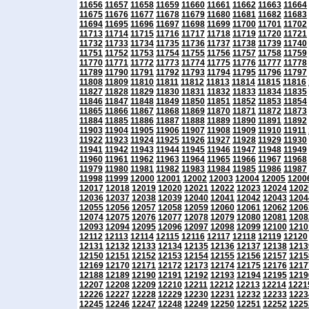
11656
11657
11658
11659
11660
11661
11662
11663
11664
11675
11676
11677
11678
11679
11680
11681
11682
11683
11694
11695
11696
11697
11698
11699
11700
11701
11702
11713
11714
11715
11716
11717
11718
11719
11720
11721
11732
11733
11734
11735
11736
11737
11738
11739
11740
11751
11752
11753
11754
11755
11756
11757
11758
11759
11770
11771
11772
11773
11774
11775
11776
11777
11778
11789
11790
11791
11792
11793
11794
11795
11796
11797
11808
11809
11810
11811
11812
11813
11814
11815
11816
11827
11828
11829
11830
11831
11832
11833
11834
11835
11846
11847
11848
11849
11850
11851
11852
11853
11854
11865
11866
11867
11868
11869
11870
11871
11872
11873
11884
11885
11886
11887
11888
11889
11890
11891
11892
11903
11904
11905
11906
11907
11908
11909
11910
11911
11922
11923
11924
11925
11926
11927
11928
11929
11930
11941
11942
11943
11944
11945
11946
11947
11948
11949
11960
11961
11962
11963
11964
11965
11966
11967
11968
11979
11980
11981
11982
11983
11984
11985
11986
11987
11998
11999
12000
12001
12002
12003
12004
12005
1200
12017
12018
12019
12020
12021
12022
12023
12024
1202
12036
12037
12038
12039
12040
12041
12042
12043
1204
12055
12056
12057
12058
12059
12060
12061
12062
1206
12074
12075
12076
12077
12078
12079
12080
12081
1208
12093
12094
12095
12096
12097
12098
12099
12100
1210
12112
12113
12114
12115
12116
12117
12118
12119
12120
12131
12132
12133
12134
12135
12136
12137
12138
1213
12150
12151
12152
12153
12154
12155
12156
12157
1215
12169
12170
12171
12172
12173
12174
12175
12176
1217
12188
12189
12190
12191
12192
12193
12194
12195
1219
12207
12208
12209
12210
12211
12212
12213
12214
1221
12226
12227
12228
12229
12230
12231
12232
12233
1223
12245
12246
12247
12248
12249
12250
12251
12252
1225