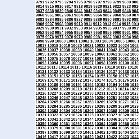
9791
9792
9793
9794
9795
9796
9797
9798
9799
9800
980
9814
9815
9816
9817
9818
9819
9820
9821
9822
9823
982
9837
9838
9839
9840
9841
9842
9843
9844
9845
9846
984
9860
9861
9862
9863
9864
9865
9866
9867
9868
9869
987
9883
9884
9885
9886
9887
9888
9889
9890
9891
9892
989
9906
9907
9908
9909
9910
9911
9912
9913
9914
9915
991
9929
9930
9931
9932
9933
9934
9935
9936
9937
9938
993
9952
9953
9954
9955
9956
9957
9958
9959
9960
9961
996
9975
9976
9977
9978
9979
9980
9981
9982
9983
9984
998
9998
9999
10000
10001
10002
10003
10004
10005
10006
10017
10018
10019
10020
10021
10022
10023
10024
1002
10036
10037
10038
10039
10040
10041
10042
10043
1004
10055
10056
10057
10058
10059
10060
10061
10062
1006
10074
10075
10076
10077
10078
10079
10080
10081
1008
10093
10094
10095
10096
10097
10098
10099
10100
1010
10112
10113
10114
10115
10116
10117
10118
10119
10120
10131
10132
10133
10134
10135
10136
10137
10138
1013
10150
10151
10152
10153
10154
10155
10156
10157
1015
10169
10170
10171
10172
10173
10174
10175
10176
1017
10188
10189
10190
10191
10192
10193
10194
10195
1019
10207
10208
10209
10210
10211
10212
10213
10214
1021
10226
10227
10228
10229
10230
10231
10232
10233
1023
10245
10246
10247
10248
10249
10250
10251
10252
1025
10264
10265
10266
10267
10268
10269
10270
10271
1027
10283
10284
10285
10286
10287
10288
10289
10290
1029
10302
10303
10304
10305
10306
10307
10308
10309
1031
10321
10322
10323
10324
10325
10326
10327
10328
1032
10340
10341
10342
10343
10344
10345
10346
10347
1034
10359
10360
10361
10362
10363
10364
10365
10366
1036
10378
10379
10380
10381
10382
10383
10384
10385
1038
10397
10398
10399
10400
10401
10402
10403
10404
1040
10416
10417
10418
10419
10420
10421
10422
10423
1042