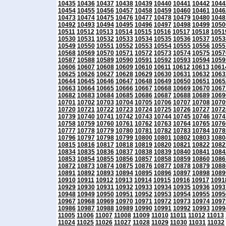
10435
10436
10437
10438
10439
10440
10441
10442
1044
10454
10455
10456
10457
10458
10459
10460
10461
1046
10473
10474
10475
10476
10477
10478
10479
10480
1048
10492
10493
10494
10495
10496
10497
10498
10499
1050
10511
10512
10513
10514
10515
10516
10517
10518
1051
10530
10531
10532
10533
10534
10535
10536
10537
1053
10549
10550
10551
10552
10553
10554
10555
10556
1055
10568
10569
10570
10571
10572
10573
10574
10575
1057
10587
10588
10589
10590
10591
10592
10593
10594
1059
10606
10607
10608
10609
10610
10611
10612
10613
1061
10625
10626
10627
10628
10629
10630
10631
10632
1063
10644
10645
10646
10647
10648
10649
10650
10651
1065
10663
10664
10665
10666
10667
10668
10669
10670
1067
10682
10683
10684
10685
10686
10687
10688
10689
1069
10701
10702
10703
10704
10705
10706
10707
10708
1070
10720
10721
10722
10723
10724
10725
10726
10727
1072
10739
10740
10741
10742
10743
10744
10745
10746
1074
10758
10759
10760
10761
10762
10763
10764
10765
1076
10777
10778
10779
10780
10781
10782
10783
10784
1078
10796
10797
10798
10799
10800
10801
10802
10803
1080
10815
10816
10817
10818
10819
10820
10821
10822
1082
10834
10835
10836
10837
10838
10839
10840
10841
1084
10853
10854
10855
10856
10857
10858
10859
10860
1086
10872
10873
10874
10875
10876
10877
10878
10879
1088
10891
10892
10893
10894
10895
10896
10897
10898
1089
10910
10911
10912
10913
10914
10915
10916
10917
1091
10929
10930
10931
10932
10933
10934
10935
10936
1093
10948
10949
10950
10951
10952
10953
10954
10955
1095
10967
10968
10969
10970
10971
10972
10973
10974
1097
10986
10987
10988
10989
10990
10991
10992
10993
1099
11005
11006
11007
11008
11009
11010
11011
11012
11013
11024
11025
11026
11027
11028
11029
11030
11031
11032