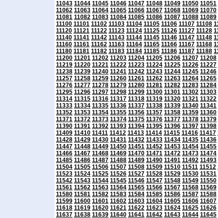
11043
11044
11045
11046
11047
11048
11049
11050
11051
11062
11063
11064
11065
11066
11067
11068
11069
11070
11081
11082
11083
11084
11085
11086
11087
11088
11089
11100
11101
11102
11103
11104
11105
11106
11107
11108
1
11120
11121
11122
11123
11124
11125
11126
11127
11128
1
11140
11141
11142
11143
11144
11145
11146
11147
11148
1
11160
11161
11162
11163
11164
11165
11166
11167
11168
1
11180
11181
11182
11183
11184
11185
11186
11187
11188
1
11200
11201
11202
11203
11204
11205
11206
11207
11208
11219
11220
11221
11222
11223
11224
11225
11226
11227
11238
11239
11240
11241
11242
11243
11244
11245
11246
11257
11258
11259
11260
11261
11262
11263
11264
11265
11276
11277
11278
11279
11280
11281
11282
11283
11284
11295
11296
11297
11298
11299
11300
11301
11302
11303
11314
11315
11316
11317
11318
11319
11320
11321
11322
11333
11334
11335
11336
11337
11338
11339
11340
11341
11352
11353
11354
11355
11356
11357
11358
11359
11360
11371
11372
11373
11374
11375
11376
11377
11378
11379
11390
11391
11392
11393
11394
11395
11396
11397
11398
11409
11410
11411
11412
11413
11414
11415
11416
11417
11428
11429
11430
11431
11432
11433
11434
11435
11436
11447
11448
11449
11450
11451
11452
11453
11454
11455
11466
11467
11468
11469
11470
11471
11472
11473
11474
11485
11486
11487
11488
11489
11490
11491
11492
11493
11504
11505
11506
11507
11508
11509
11510
11511
11512
11523
11524
11525
11526
11527
11528
11529
11530
11531
11542
11543
11544
11545
11546
11547
11548
11549
11550
11561
11562
11563
11564
11565
11566
11567
11568
11569
11580
11581
11582
11583
11584
11585
11586
11587
11588
11599
11600
11601
11602
11603
11604
11605
11606
11607
11618
11619
11620
11621
11622
11623
11624
11625
11626
11637
11638
11639
11640
11641
11642
11643
11644
11645