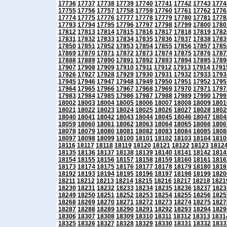
17736
17737
17738
17739
17740
17741
17742
17743
1774
17755
17756
17757
17758
17759
17760
17761
17762
1776
17774
17775
17776
17777
17778
17779
17780
17781
1778
17793
17794
17795
17796
17797
17798
17799
17800
1780
17812
17813
17814
17815
17816
17817
17818
17819
1782
17831
17832
17833
17834
17835
17836
17837
17838
1783
17850
17851
17852
17853
17854
17855
17856
17857
1785
17869
17870
17871
17872
17873
17874
17875
17876
1787
17888
17889
17890
17891
17892
17893
17894
17895
1789
17907
17908
17909
17910
17911
17912
17913
17914
1791
17926
17927
17928
17929
17930
17931
17932
17933
1793
17945
17946
17947
17948
17949
17950
17951
17952
1795
17964
17965
17966
17967
17968
17969
17970
17971
1797
17983
17984
17985
17986
17987
17988
17989
17990
1799
18002
18003
18004
18005
18006
18007
18008
18009
1801
18021
18022
18023
18024
18025
18026
18027
18028
1802
18040
18041
18042
18043
18044
18045
18046
18047
1804
18059
18060
18061
18062
18063
18064
18065
18066
1806
18078
18079
18080
18081
18082
18083
18084
18085
1808
18097
18098
18099
18100
18101
18102
18103
18104
1810
18116
18117
18118
18119
18120
18121
18122
18123
1812
18135
18136
18137
18138
18139
18140
18141
18142
1814
18154
18155
18156
18157
18158
18159
18160
18161
1816
18173
18174
18175
18176
18177
18178
18179
18180
1818
18192
18193
18194
18195
18196
18197
18198
18199
1820
18211
18212
18213
18214
18215
18216
18217
18218
1821
18230
18231
18232
18233
18234
18235
18236
18237
1823
18249
18250
18251
18252
18253
18254
18255
18256
1825
18268
18269
18270
18271
18272
18273
18274
18275
1827
18287
18288
18289
18290
18291
18292
18293
18294
1829
18306
18307
18308
18309
18310
18311
18312
18313
1831
18325
18326
18327
18328
18329
18330
18331
18332
1833