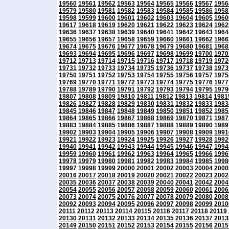
19560
19561
19562
19563
19564
19565
19566
19567
1956
19579
19580
19581
19582
19583
19584
19585
19586
1958
19598
19599
19600
19601
19602
19603
19604
19605
1960
19617
19618
19619
19620
19621
19622
19623
19624
1962
19636
19637
19638
19639
19640
19641
19642
19643
1964
19655
19656
19657
19658
19659
19660
19661
19662
1966
19674
19675
19676
19677
19678
19679
19680
19681
1968
19693
19694
19695
19696
19697
19698
19699
19700
1970
19712
19713
19714
19715
19716
19717
19718
19719
1972
19731
19732
19733
19734
19735
19736
19737
19738
1973
19750
19751
19752
19753
19754
19755
19756
19757
1975
19769
19770
19771
19772
19773
19774
19775
19776
1977
19788
19789
19790
19791
19792
19793
19794
19795
1979
19807
19808
19809
19810
19811
19812
19813
19814
1981
19826
19827
19828
19829
19830
19831
19832
19833
1983
19845
19846
19847
19848
19849
19850
19851
19852
1985
19864
19865
19866
19867
19868
19869
19870
19871
1987
19883
19884
19885
19886
19887
19888
19889
19890
1989
19902
19903
19904
19905
19906
19907
19908
19909
1991
19921
19922
19923
19924
19925
19926
19927
19928
1992
19940
19941
19942
19943
19944
19945
19946
19947
1994
19959
19960
19961
19962
19963
19964
19965
19966
1996
19978
19979
19980
19981
19982
19983
19984
19985
1998
19997
19998
19999
20000
20001
20002
20003
20004
2000
20016
20017
20018
20019
20020
20021
20022
20023
2002
20035
20036
20037
20038
20039
20040
20041
20042
2004
20054
20055
20056
20057
20058
20059
20060
20061
2006
20073
20074
20075
20076
20077
20078
20079
20080
2008
20092
20093
20094
20095
20096
20097
20098
20099
2010
20111
20112
20113
20114
20115
20116
20117
20118
20119
20130
20131
20132
20133
20134
20135
20136
20137
2013
20149
20150
20151
20152
20153
20154
20155
20156
2015