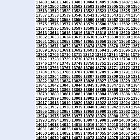
13480
13481
13482
13483
13484
13485
13486
13487
1348
13499
13500
13501
13502
13503
13504
13505
13506
1350
13518
13519
13520
13521
13522
13523
13524
13525
1352
13537
13538
13539
13540
13541
13542
13543
13544
1354
13556
13557
13558
13559
13560
13561
13562
13563
1356
13575
13576
13577
13578
13579
13580
13581
13582
1358
13594
13595
13596
13597
13598
13599
13600
13601
1360
13613
13614
13615
13616
13617
13618
13619
13620
1362
13632
13633
13634
13635
13636
13637
13638
13639
1364
13651
13652
13653
13654
13655
13656
13657
13658
1365
13670
13671
13672
13673
13674
13675
13676
13677
1367
13689
13690
13691
13692
13693
13694
13695
13696
1369
13708
13709
13710
13711
13712
13713
13714
13715
1371
13727
13728
13729
13730
13731
13732
13733
13734
1373
13746
13747
13748
13749
13750
13751
13752
13753
1375
13765
13766
13767
13768
13769
13770
13771
13772
1377
13784
13785
13786
13787
13788
13789
13790
13791
1379
13803
13804
13805
13806
13807
13808
13809
13810
1381
13822
13823
13824
13825
13826
13827
13828
13829
1383
13841
13842
13843
13844
13845
13846
13847
13848
1384
13860
13861
13862
13863
13864
13865
13866
13867
1386
13879
13880
13881
13882
13883
13884
13885
13886
1388
13898
13899
13900
13901
13902
13903
13904
13905
1390
13917
13918
13919
13920
13921
13922
13923
13924
1392
13936
13937
13938
13939
13940
13941
13942
13943
1394
13955
13956
13957
13958
13959
13960
13961
13962
1396
13974
13975
13976
13977
13978
13979
13980
13981
1398
13993
13994
13995
13996
13997
13998
13999
14000
1400
14012
14013
14014
14015
14016
14017
14018
14019
1402
14031
14032
14033
14034
14035
14036
14037
14038
1403
14050
14051
14052
14053
14054
14055
14056
14057
1405
14069
14070
14071
14072
14073
14074
14075
14076
1407