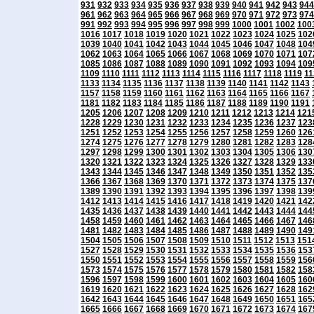
931
932
933
934
935
936
937
938
939
940
941
942
943
944
961
962
963
964
965
966
967
968
969
970
971
972
973
974
991
992
993
994
995
996
997
998
999
1000
1001
1002
100
1016
1017
1018
1019
1020
1021
1022
1023
1024
1025
102
1039
1040
1041
1042
1043
1044
1045
1046
1047
1048
104
1062
1063
1064
1065
1066
1067
1068
1069
1070
1071
107
1085
1086
1087
1088
1089
1090
1091
1092
1093
1094
109
1109
1110
1111
1112
1113
1114
1115
1116
1117
1118
1119
11
1133
1134
1135
1136
1137
1138
1139
1140
1141
1142
1143
1157
1158
1159
1160
1161
1162
1163
1164
1165
1166
1167
1181
1182
1183
1184
1185
1186
1187
1188
1189
1190
1191
1205
1206
1207
1208
1209
1210
1211
1212
1213
1214
121
1228
1229
1230
1231
1232
1233
1234
1235
1236
1237
123
1251
1252
1253
1254
1255
1256
1257
1258
1259
1260
126
1274
1275
1276
1277
1278
1279
1280
1281
1282
1283
128
1297
1298
1299
1300
1301
1302
1303
1304
1305
1306
130
1320
1321
1322
1323
1324
1325
1326
1327
1328
1329
133
1343
1344
1345
1346
1347
1348
1349
1350
1351
1352
135
1366
1367
1368
1369
1370
1371
1372
1373
1374
1375
137
1389
1390
1391
1392
1393
1394
1395
1396
1397
1398
139
1412
1413
1414
1415
1416
1417
1418
1419
1420
1421
142
1435
1436
1437
1438
1439
1440
1441
1442
1443
1444
144
1458
1459
1460
1461
1462
1463
1464
1465
1466
1467
146
1481
1482
1483
1484
1485
1486
1487
1488
1489
1490
149
1504
1505
1506
1507
1508
1509
1510
1511
1512
1513
151
1527
1528
1529
1530
1531
1532
1533
1534
1535
1536
153
1550
1551
1552
1553
1554
1555
1556
1557
1558
1559
156
1573
1574
1575
1576
1577
1578
1579
1580
1581
1582
158
1596
1597
1598
1599
1600
1601
1602
1603
1604
1605
160
1619
1620
1621
1622
1623
1624
1625
1626
1627
1628
162
1642
1643
1644
1645
1646
1647
1648
1649
1650
1651
165
1665
1666
1667
1668
1669
1670
1671
1672
1673
1674
167