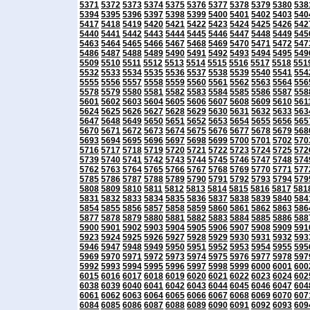
5371
5372
5373
5374
5375
5376
5377
5378
5379
5380
538
5394
5395
5396
5397
5398
5399
5400
5401
5402
5403
540
5417
5418
5419
5420
5421
5422
5423
5424
5425
5426
542
5440
5441
5442
5443
5444
5445
5446
5447
5448
5449
545
5463
5464
5465
5466
5467
5468
5469
5470
5471
5472
547
5486
5487
5488
5489
5490
5491
5492
5493
5494
5495
549
5509
5510
5511
5512
5513
5514
5515
5516
5517
5518
551
5532
5533
5534
5535
5536
5537
5538
5539
5540
5541
554
5555
5556
5557
5558
5559
5560
5561
5562
5563
5564
556
5578
5579
5580
5581
5582
5583
5584
5585
5586
5587
558
5601
5602
5603
5604
5605
5606
5607
5608
5609
5610
561
5624
5625
5626
5627
5628
5629
5630
5631
5632
5633
563
5647
5648
5649
5650
5651
5652
5653
5654
5655
5656
565
5670
5671
5672
5673
5674
5675
5676
5677
5678
5679
568
5693
5694
5695
5696
5697
5698
5699
5700
5701
5702
570
5716
5717
5718
5719
5720
5721
5722
5723
5724
5725
572
5739
5740
5741
5742
5743
5744
5745
5746
5747
5748
574
5762
5763
5764
5765
5766
5767
5768
5769
5770
5771
577
5785
5786
5787
5788
5789
5790
5791
5792
5793
5794
579
5808
5809
5810
5811
5812
5813
5814
5815
5816
5817
581
5831
5832
5833
5834
5835
5836
5837
5838
5839
5840
584
5854
5855
5856
5857
5858
5859
5860
5861
5862
5863
586
5877
5878
5879
5880
5881
5882
5883
5884
5885
5886
588
5900
5901
5902
5903
5904
5905
5906
5907
5908
5909
591
5923
5924
5925
5926
5927
5928
5929
5930
5931
5932
593
5946
5947
5948
5949
5950
5951
5952
5953
5954
5955
595
5969
5970
5971
5972
5973
5974
5975
5976
5977
5978
597
5992
5993
5994
5995
5996
5997
5998
5999
6000
6001
600
6015
6016
6017
6018
6019
6020
6021
6022
6023
6024
602
6038
6039
6040
6041
6042
6043
6044
6045
6046
6047
604
6061
6062
6063
6064
6065
6066
6067
6068
6069
6070
607
6084
6085
6086
6087
6088
6089
6090
6091
6092
6093
609