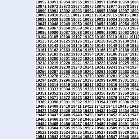
18952
18953
18954
18955
18956
18957
18958
18959
1896
18971
18972
18973
18974
18975
18976
18977
18978
1897
18990
18991
18992
18993
18994
18995
18996
18997
1899
19009
19010
19011
19012
19013
19014
19015
19016
1901
19028
19029
19030
19031
19032
19033
19034
19035
1903
19047
19048
19049
19050
19051
19052
19053
19054
1905
19066
19067
19068
19069
19070
19071
19072
19073
1907
19085
19086
19087
19088
19089
19090
19091
19092
1909
19104
19105
19106
19107
19108
19109
19110
19111
1911
19123
19124
19125
19126
19127
19128
19129
19130
1913
19142
19143
19144
19145
19146
19147
19148
19149
1915
19161
19162
19163
19164
19165
19166
19167
19168
1916
19180
19181
19182
19183
19184
19185
19186
19187
1918
19199
19200
19201
19202
19203
19204
19205
19206
1920
19218
19219
19220
19221
19222
19223
19224
19225
1922
19237
19238
19239
19240
19241
19242
19243
19244
1924
19256
19257
19258
19259
19260
19261
19262
19263
1926
19275
19276
19277
19278
19279
19280
19281
19282
1928
19294
19295
19296
19297
19298
19299
19300
19301
1930
19313
19314
19315
19316
19317
19318
19319
19320
1932
19332
19333
19334
19335
19336
19337
19338
19339
1934
19351
19352
19353
19354
19355
19356
19357
19358
1935
19370
19371
19372
19373
19374
19375
19376
19377
1937
19389
19390
19391
19392
19393
19394
19395
19396
1939
19408
19409
19410
19411
19412
19413
19414
19415
1941
19427
19428
19429
19430
19431
19432
19433
19434
1943
19446
19447
19448
19449
19450
19451
19452
19453
1945
19465
19466
19467
19468
19469
19470
19471
19472
1947
19484
19485
19486
19487
19488
19489
19490
19491
1949
19503
19504
19505
19506
19507
19508
19509
19510
1951
19522
19523
19524
19525
19526
19527
19528
19529
1953
19541
19542
19543
19544
19545
19546
19547
19548
1954