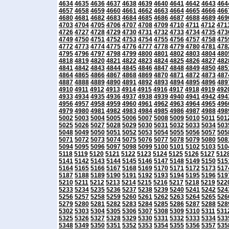
4634
4635
4636
4637
4638
4639
4640
4641
4642
4643
464
4657
4658
4659
4660
4661
4662
4663
4664
4665
4666
466
4680
4681
4682
4683
4684
4685
4686
4687
4688
4689
469
4703
4704
4705
4706
4707
4708
4709
4710
4711
4712
471
4726
4727
4728
4729
4730
4731
4732
4733
4734
4735
473
4749
4750
4751
4752
4753
4754
4755
4756
4757
4758
475
4772
4773
4774
4775
4776
4777
4778
4779
4780
4781
478
4795
4796
4797
4798
4799
4800
4801
4802
4803
4804
480
4818
4819
4820
4821
4822
4823
4824
4825
4826
4827
482
4841
4842
4843
4844
4845
4846
4847
4848
4849
4850
485
4864
4865
4866
4867
4868
4869
4870
4871
4872
4873
487
4887
4888
4889
4890
4891
4892
4893
4894
4895
4896
489
4910
4911
4912
4913
4914
4915
4916
4917
4918
4919
492
4933
4934
4935
4936
4937
4938
4939
4940
4941
4942
494
4956
4957
4958
4959
4960
4961
4962
4963
4964
4965
496
4979
4980
4981
4982
4983
4984
4985
4986
4987
4988
498
5002
5003
5004
5005
5006
5007
5008
5009
5010
5011
501
5025
5026
5027
5028
5029
5030
5031
5032
5033
5034
503
5048
5049
5050
5051
5052
5053
5054
5055
5056
5057
505
5071
5072
5073
5074
5075
5076
5077
5078
5079
5080
508
5094
5095
5096
5097
5098
5099
5100
5101
5102
5103
510
5118
5119
5120
5121
5122
5123
5124
5125
5126
5127
512
5141
5142
5143
5144
5145
5146
5147
5148
5149
5150
515
5164
5165
5166
5167
5168
5169
5170
5171
5172
5173
517
5187
5188
5189
5190
5191
5192
5193
5194
5195
5196
519
5210
5211
5212
5213
5214
5215
5216
5217
5218
5219
522
5233
5234
5235
5236
5237
5238
5239
5240
5241
5242
524
5256
5257
5258
5259
5260
5261
5262
5263
5264
5265
526
5279
5280
5281
5282
5283
5284
5285
5286
5287
5288
528
5302
5303
5304
5305
5306
5307
5308
5309
5310
5311
531
5325
5326
5327
5328
5329
5330
5331
5332
5333
5334
533
5348
5349
5350
5351
5352
5353
5354
5355
5356
5357
535