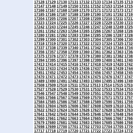
17128
17129
17130
17131
17132
17133
17134
17135
1713
17147
17148
17149
17150
17151
17152
17153
17154
1715
17166
17167
17168
17169
17170
17171
17172
17173
1717
17185
17186
17187
17188
17189
17190
17191
17192
1719
17204
17205
17206
17207
17208
17209
17210
17211
1721
17223
17224
17225
17226
17227
17228
17229
17230
1723
17242
17243
17244
17245
17246
17247
17248
17249
1725
17261
17262
17263
17264
17265
17266
17267
17268
1726
17280
17281
17282
17283
17284
17285
17286
17287
1728
17299
17300
17301
17302
17303
17304
17305
17306
1730
17318
17319
17320
17321
17322
17323
17324
17325
1732
17337
17338
17339
17340
17341
17342
17343
17344
1734
17356
17357
17358
17359
17360
17361
17362
17363
1736
17375
17376
17377
17378
17379
17380
17381
17382
1738
17394
17395
17396
17397
17398
17399
17400
17401
1740
17413
17414
17415
17416
17417
17418
17419
17420
1742
17432
17433
17434
17435
17436
17437
17438
17439
1744
17451
17452
17453
17454
17455
17456
17457
17458
1745
17470
17471
17472
17473
17474
17475
17476
17477
1747
17489
17490
17491
17492
17493
17494
17495
17496
1749
17508
17509
17510
17511
17512
17513
17514
17515
1751
17527
17528
17529
17530
17531
17532
17533
17534
1753
17546
17547
17548
17549
17550
17551
17552
17553
1755
17565
17566
17567
17568
17569
17570
17571
17572
1757
17584
17585
17586
17587
17588
17589
17590
17591
1759
17603
17604
17605
17606
17607
17608
17609
17610
1761
17622
17623
17624
17625
17626
17627
17628
17629
1763
17641
17642
17643
17644
17645
17646
17647
17648
1764
17660
17661
17662
17663
17664
17665
17666
17667
1766
17679
17680
17681
17682
17683
17684
17685
17686
1768
17698
17699
17700
17701
17702
17703
17704
17705
1770
17717
17718
17719
17720
17721
17722
17723
17724
1772