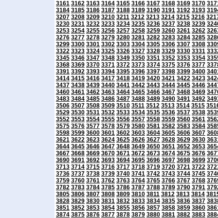
3161
3162
3163
3164
3165
3166
3167
3168
3169
3170
317
3184
3185
3186
3187
3188
3189
3190
3191
3192
3193
319
3207
3208
3209
3210
3211
3212
3213
3214
3215
3216
321
3230
3231
3232
3233
3234
3235
3236
3237
3238
3239
324
3253
3254
3255
3256
3257
3258
3259
3260
3261
3262
326
3276
3277
3278
3279
3280
3281
3282
3283
3284
3285
328
3299
3300
3301
3302
3303
3304
3305
3306
3307
3308
330
3322
3323
3324
3325
3326
3327
3328
3329
3330
3331
333
3345
3346
3347
3348
3349
3350
3351
3352
3353
3354
335
3368
3369
3370
3371
3372
3373
3374
3375
3376
3377
337
3391
3392
3393
3394
3395
3396
3397
3398
3399
3400
340
3414
3415
3416
3417
3418
3419
3420
3421
3422
3423
342
3437
3438
3439
3440
3441
3442
3443
3444
3445
3446
344
3460
3461
3462
3463
3464
3465
3466
3467
3468
3469
347
3483
3484
3485
3486
3487
3488
3489
3490
3491
3492
349
3506
3507
3508
3509
3510
3511
3512
3513
3514
3515
351
3529
3530
3531
3532
3533
3534
3535
3536
3537
3538
353
3552
3553
3554
3555
3556
3557
3558
3559
3560
3561
356
3575
3576
3577
3578
3579
3580
3581
3582
3583
3584
358
3598
3599
3600
3601
3602
3603
3604
3605
3606
3607
360
3621
3622
3623
3624
3625
3626
3627
3628
3629
3630
363
3644
3645
3646
3647
3648
3649
3650
3651
3652
3653
365
3667
3668
3669
3670
3671
3672
3673
3674
3675
3676
367
3690
3691
3692
3693
3694
3695
3696
3697
3698
3699
370
3713
3714
3715
3716
3717
3718
3719
3720
3721
3722
372
3736
3737
3738
3739
3740
3741
3742
3743
3744
3745
374
3759
3760
3761
3762
3763
3764
3765
3766
3767
3768
376
3782
3783
3784
3785
3786
3787
3788
3789
3790
3791
379
3805
3806
3807
3808
3809
3810
3811
3812
3813
3814
381
3828
3829
3830
3831
3832
3833
3834
3835
3836
3837
383
3851
3852
3853
3854
3855
3856
3857
3858
3859
3860
386
3874
3875
3876
3877
3878
3879
3880
3881
3882
3883
388