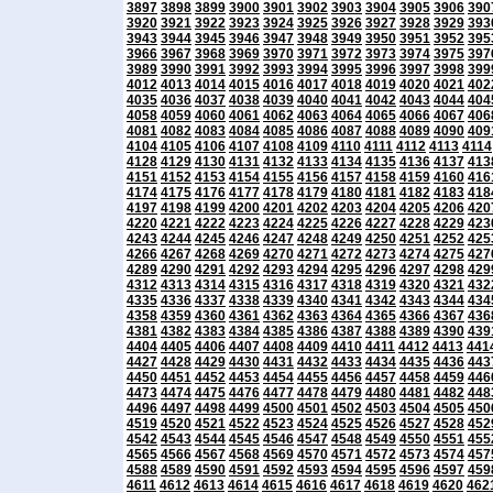
3897
3898
3899
3900
3901
3902
3903
3904
3905
3906
390
3920
3921
3922
3923
3924
3925
3926
3927
3928
3929
393
3943
3944
3945
3946
3947
3948
3949
3950
3951
3952
395
3966
3967
3968
3969
3970
3971
3972
3973
3974
3975
397
3989
3990
3991
3992
3993
3994
3995
3996
3997
3998
399
4012
4013
4014
4015
4016
4017
4018
4019
4020
4021
402
4035
4036
4037
4038
4039
4040
4041
4042
4043
4044
404
4058
4059
4060
4061
4062
4063
4064
4065
4066
4067
406
4081
4082
4083
4084
4085
4086
4087
4088
4089
4090
409
4104
4105
4106
4107
4108
4109
4110
4111
4112
4113
4114
4128
4129
4130
4131
4132
4133
4134
4135
4136
4137
413
4151
4152
4153
4154
4155
4156
4157
4158
4159
4160
416
4174
4175
4176
4177
4178
4179
4180
4181
4182
4183
418
4197
4198
4199
4200
4201
4202
4203
4204
4205
4206
420
4220
4221
4222
4223
4224
4225
4226
4227
4228
4229
423
4243
4244
4245
4246
4247
4248
4249
4250
4251
4252
425
4266
4267
4268
4269
4270
4271
4272
4273
4274
4275
427
4289
4290
4291
4292
4293
4294
4295
4296
4297
4298
429
4312
4313
4314
4315
4316
4317
4318
4319
4320
4321
432
4335
4336
4337
4338
4339
4340
4341
4342
4343
4344
434
4358
4359
4360
4361
4362
4363
4364
4365
4366
4367
436
4381
4382
4383
4384
4385
4386
4387
4388
4389
4390
439
4404
4405
4406
4407
4408
4409
4410
4411
4412
4413
441
4427
4428
4429
4430
4431
4432
4433
4434
4435
4436
443
4450
4451
4452
4453
4454
4455
4456
4457
4458
4459
446
4473
4474
4475
4476
4477
4478
4479
4480
4481
4482
448
4496
4497
4498
4499
4500
4501
4502
4503
4504
4505
450
4519
4520
4521
4522
4523
4524
4525
4526
4527
4528
452
4542
4543
4544
4545
4546
4547
4548
4549
4550
4551
455
4565
4566
4567
4568
4569
4570
4571
4572
4573
4574
457
4588
4589
4590
4591
4592
4593
4594
4595
4596
4597
459
4611
4612
4613
4614
4615
4616
4617
4618
4619
4620
462