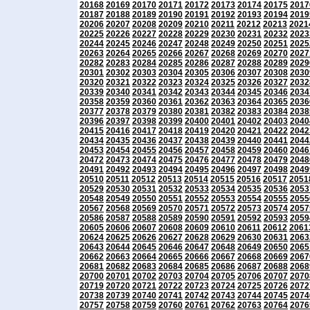
20168
20169
20170
20171
20172
20173
20174
20175
2017
20187
20188
20189
20190
20191
20192
20193
20194
2019
20206
20207
20208
20209
20210
20211
20212
20213
2021
20225
20226
20227
20228
20229
20230
20231
20232
2023
20244
20245
20246
20247
20248
20249
20250
20251
2025
20263
20264
20265
20266
20267
20268
20269
20270
2027
20282
20283
20284
20285
20286
20287
20288
20289
2029
20301
20302
20303
20304
20305
20306
20307
20308
2030
20320
20321
20322
20323
20324
20325
20326
20327
2032
20339
20340
20341
20342
20343
20344
20345
20346
2034
20358
20359
20360
20361
20362
20363
20364
20365
2036
20377
20378
20379
20380
20381
20382
20383
20384
2038
20396
20397
20398
20399
20400
20401
20402
20403
2040
20415
20416
20417
20418
20419
20420
20421
20422
2042
20434
20435
20436
20437
20438
20439
20440
20441
2044
20453
20454
20455
20456
20457
20458
20459
20460
2046
20472
20473
20474
20475
20476
20477
20478
20479
2048
20491
20492
20493
20494
20495
20496
20497
20498
2049
20510
20511
20512
20513
20514
20515
20516
20517
2051
20529
20530
20531
20532
20533
20534
20535
20536
2053
20548
20549
20550
20551
20552
20553
20554
20555
2055
20567
20568
20569
20570
20571
20572
20573
20574
2057
20586
20587
20588
20589
20590
20591
20592
20593
2059
20605
20606
20607
20608
20609
20610
20611
20612
2061
20624
20625
20626
20627
20628
20629
20630
20631
2063
20643
20644
20645
20646
20647
20648
20649
20650
2065
20662
20663
20664
20665
20666
20667
20668
20669
2067
20681
20682
20683
20684
20685
20686
20687
20688
2068
20700
20701
20702
20703
20704
20705
20706
20707
2070
20719
20720
20721
20722
20723
20724
20725
20726
2072
20738
20739
20740
20741
20742
20743
20744
20745
2074
20757
20758
20759
20760
20761
20762
20763
20764
2076