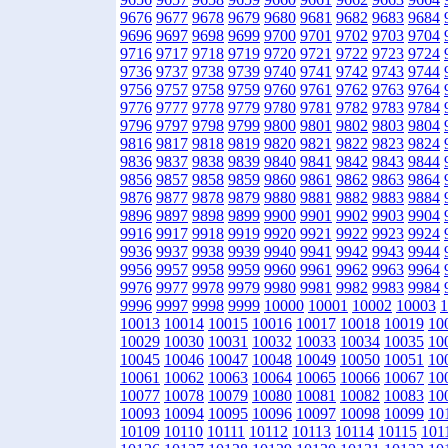
9676
9677
9678
9679
9680
9681
9682
9683
9684
9696
9697
9698
9699
9700
9701
9702
9703
9704
9716
9717
9718
9719
9720
9721
9722
9723
9724
9736
9737
9738
9739
9740
9741
9742
9743
9744
9756
9757
9758
9759
9760
9761
9762
9763
9764
9776
9777
9778
9779
9780
9781
9782
9783
9784
9796
9797
9798
9799
9800
9801
9802
9803
9804
9816
9817
9818
9819
9820
9821
9822
9823
9824
9836
9837
9838
9839
9840
9841
9842
9843
9844
9856
9857
9858
9859
9860
9861
9862
9863
9864
9876
9877
9878
9879
9880
9881
9882
9883
9884
9896
9897
9898
9899
9900
9901
9902
9903
9904
9916
9917
9918
9919
9920
9921
9922
9923
9924
9936
9937
9938
9939
9940
9941
9942
9943
9944
9956
9957
9958
9959
9960
9961
9962
9963
9964
9976
9977
9978
9979
9980
9981
9982
9983
9984
9996
9997
9998
9999
10000
10001
10002
10003
1
10013
10014
10015
10016
10017
10018
10019
10
10029
10030
10031
10032
10033
10034
10035
10
10045
10046
10047
10048
10049
10050
10051
10
10061
10062
10063
10064
10065
10066
10067
10
10077
10078
10079
10080
10081
10082
10083
10
10093
10094
10095
10096
10097
10098
10099
10
10109
10110
10111
10112
10113
10114
10115
101