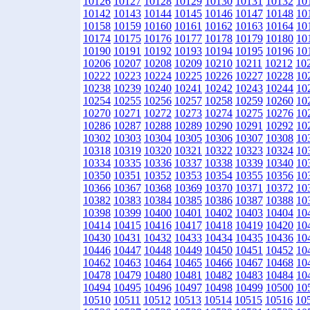
10126
10127
10128
10129
10130
10131
10132
10
10142
10143
10144
10145
10146
10147
10148
10
10158
10159
10160
10161
10162
10163
10164
10
10174
10175
10176
10177
10178
10179
10180
10
10190
10191
10192
10193
10194
10195
10196
10
10206
10207
10208
10209
10210
10211
10212
10
10222
10223
10224
10225
10226
10227
10228
10
10238
10239
10240
10241
10242
10243
10244
10
10254
10255
10256
10257
10258
10259
10260
10
10270
10271
10272
10273
10274
10275
10276
10
10286
10287
10288
10289
10290
10291
10292
10
10302
10303
10304
10305
10306
10307
10308
10
10318
10319
10320
10321
10322
10323
10324
10
10334
10335
10336
10337
10338
10339
10340
10
10350
10351
10352
10353
10354
10355
10356
10
10366
10367
10368
10369
10370
10371
10372
10
10382
10383
10384
10385
10386
10387
10388
10
10398
10399
10400
10401
10402
10403
10404
10
10414
10415
10416
10417
10418
10419
10420
10
10430
10431
10432
10433
10434
10435
10436
10
10446
10447
10448
10449
10450
10451
10452
10
10462
10463
10464
10465
10466
10467
10468
10
10478
10479
10480
10481
10482
10483
10484
10
10494
10495
10496
10497
10498
10499
10500
10
10510
10511
10512
10513
10514
10515
10516
10