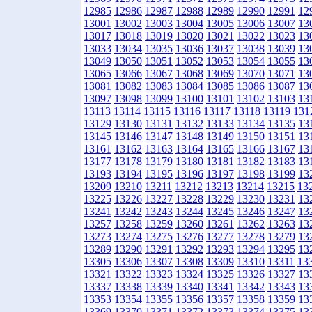
12985
12986
12987
12988
12989
12990
12991
12
13001
13002
13003
13004
13005
13006
13007
13
13017
13018
13019
13020
13021
13022
13023
13
13033
13034
13035
13036
13037
13038
13039
13
13049
13050
13051
13052
13053
13054
13055
13
13065
13066
13067
13068
13069
13070
13071
13
13081
13082
13083
13084
13085
13086
13087
13
13097
13098
13099
13100
13101
13102
13103
13
13113
13114
13115
13116
13117
13118
13119
131
13129
13130
13131
13132
13133
13134
13135
13
13145
13146
13147
13148
13149
13150
13151
13
13161
13162
13163
13164
13165
13166
13167
13
13177
13178
13179
13180
13181
13182
13183
13
13193
13194
13195
13196
13197
13198
13199
13
13209
13210
13211
13212
13213
13214
13215
13
13225
13226
13227
13228
13229
13230
13231
13
13241
13242
13243
13244
13245
13246
13247
13
13257
13258
13259
13260
13261
13262
13263
13
13273
13274
13275
13276
13277
13278
13279
13
13289
13290
13291
13292
13293
13294
13295
13
13305
13306
13307
13308
13309
13310
13311
13
13321
13322
13323
13324
13325
13326
13327
13
13337
13338
13339
13340
13341
13342
13343
13
13353
13354
13355
13356
13357
13358
13359
13
13369
13370
13371
13372
13373
13374
13375
13