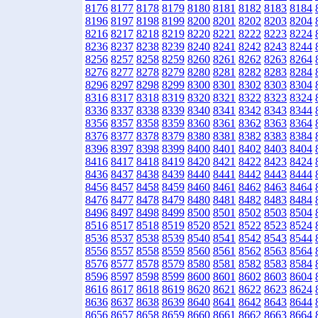
8176
8177
8178
8179
8180
8181
8182
8183
8184
8196
8197
8198
8199
8200
8201
8202
8203
8204
8216
8217
8218
8219
8220
8221
8222
8223
8224
8236
8237
8238
8239
8240
8241
8242
8243
8244
8256
8257
8258
8259
8260
8261
8262
8263
8264
8276
8277
8278
8279
8280
8281
8282
8283
8284
8296
8297
8298
8299
8300
8301
8302
8303
8304
8316
8317
8318
8319
8320
8321
8322
8323
8324
8336
8337
8338
8339
8340
8341
8342
8343
8344
8356
8357
8358
8359
8360
8361
8362
8363
8364
8376
8377
8378
8379
8380
8381
8382
8383
8384
8396
8397
8398
8399
8400
8401
8402
8403
8404
8416
8417
8418
8419
8420
8421
8422
8423
8424
8436
8437
8438
8439
8440
8441
8442
8443
8444
8456
8457
8458
8459
8460
8461
8462
8463
8464
8476
8477
8478
8479
8480
8481
8482
8483
8484
8496
8497
8498
8499
8500
8501
8502
8503
8504
8516
8517
8518
8519
8520
8521
8522
8523
8524
8536
8537
8538
8539
8540
8541
8542
8543
8544
8556
8557
8558
8559
8560
8561
8562
8563
8564
8576
8577
8578
8579
8580
8581
8582
8583
8584
8596
8597
8598
8599
8600
8601
8602
8603
8604
8616
8617
8618
8619
8620
8621
8622
8623
8624
8636
8637
8638
8639
8640
8641
8642
8643
8644
8656
8657
8658
8659
8660
8661
8662
8663
8664