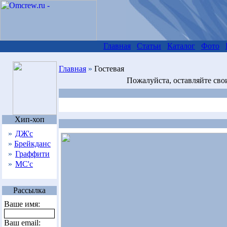
Главная
Статьи
Каталог
Фото
Главная
»
Гостевая
Пожалуйста, оставляйте сво
Хип-хоп
»
ДЖ'с
»
Брейкданс
»
Граффити
»
МС'с
Рассылка
Ваше имя:
Ваш email: