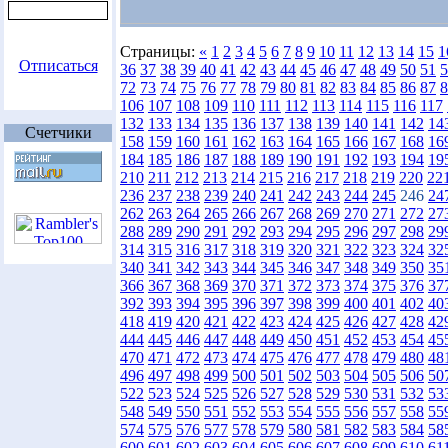
Страницы:
«
1
2
3
4
5
6
7
8
9
10
11
12
13
14
15
1
Отписаться
36
37
38
39
40
41
42
43
44
45
46
47
48
49
50
51
5
72
73
74
75
76
77
78
79
80
81
82
83
84
85
86
87
8
106
107
108
109
110
111
112
113
114
115
116
117
132
133
134
135
136
137
138
139
140
141
142
14
Счетчики
158
159
160
161
162
163
164
165
166
167
168
16
184
185
186
187
188
189
190
191
192
193
194
19
210
211
212
213
214
215
216
217
218
219
220
22
236
237
238
239
240
241
242
243
244
245
246
24
262
263
264
265
266
267
268
269
270
271
272
27
288
289
290
291
292
293
294
295
296
297
298
29
314
315
316
317
318
319
320
321
322
323
324
32
340
341
342
343
344
345
346
347
348
349
350
35
366
367
368
369
370
371
372
373
374
375
376
37
392
393
394
395
396
397
398
399
400
401
402
40
418
419
420
421
422
423
424
425
426
427
428
42
444
445
446
447
448
449
450
451
452
453
454
45
470
471
472
473
474
475
476
477
478
479
480
48
496
497
498
499
500
501
502
503
504
505
506
50
522
523
524
525
526
527
528
529
530
531
532
53
548
549
550
551
552
553
554
555
556
557
558
55
574
575
576
577
578
579
580
581
582
583
584
58
600
601
602
603
604
605
606
607
608
609
610
61