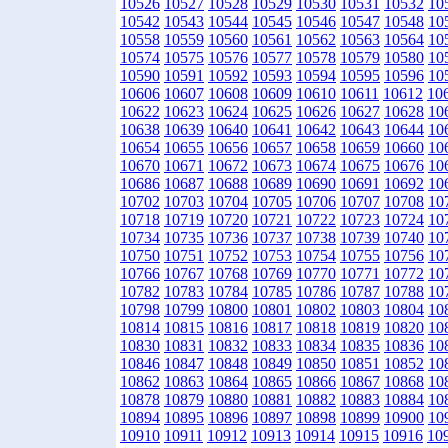
10526
10527
10528
10529
10530
10531
10532
10
10542
10543
10544
10545
10546
10547
10548
10
10558
10559
10560
10561
10562
10563
10564
10
10574
10575
10576
10577
10578
10579
10580
10
10590
10591
10592
10593
10594
10595
10596
10
10606
10607
10608
10609
10610
10611
10612
10
10622
10623
10624
10625
10626
10627
10628
10
10638
10639
10640
10641
10642
10643
10644
10
10654
10655
10656
10657
10658
10659
10660
10
10670
10671
10672
10673
10674
10675
10676
10
10686
10687
10688
10689
10690
10691
10692
10
10702
10703
10704
10705
10706
10707
10708
10
10718
10719
10720
10721
10722
10723
10724
10
10734
10735
10736
10737
10738
10739
10740
10
10750
10751
10752
10753
10754
10755
10756
10
10766
10767
10768
10769
10770
10771
10772
10
10782
10783
10784
10785
10786
10787
10788
10
10798
10799
10800
10801
10802
10803
10804
10
10814
10815
10816
10817
10818
10819
10820
10
10830
10831
10832
10833
10834
10835
10836
10
10846
10847
10848
10849
10850
10851
10852
10
10862
10863
10864
10865
10866
10867
10868
10
10878
10879
10880
10881
10882
10883
10884
10
10894
10895
10896
10897
10898
10899
10900
10
10910
10911
10912
10913
10914
10915
10916
10