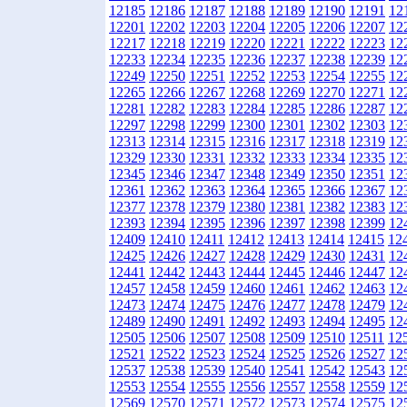
12185
12186
12187
12188
12189
12190
12191
12
12201
12202
12203
12204
12205
12206
12207
12
12217
12218
12219
12220
12221
12222
12223
12
12233
12234
12235
12236
12237
12238
12239
12
12249
12250
12251
12252
12253
12254
12255
12
12265
12266
12267
12268
12269
12270
12271
12
12281
12282
12283
12284
12285
12286
12287
12
12297
12298
12299
12300
12301
12302
12303
12
12313
12314
12315
12316
12317
12318
12319
12
12329
12330
12331
12332
12333
12334
12335
12
12345
12346
12347
12348
12349
12350
12351
12
12361
12362
12363
12364
12365
12366
12367
12
12377
12378
12379
12380
12381
12382
12383
12
12393
12394
12395
12396
12397
12398
12399
12
12409
12410
12411
12412
12413
12414
12415
12
12425
12426
12427
12428
12429
12430
12431
12
12441
12442
12443
12444
12445
12446
12447
12
12457
12458
12459
12460
12461
12462
12463
12
12473
12474
12475
12476
12477
12478
12479
12
12489
12490
12491
12492
12493
12494
12495
12
12505
12506
12507
12508
12509
12510
12511
12
12521
12522
12523
12524
12525
12526
12527
12
12537
12538
12539
12540
12541
12542
12543
12
12553
12554
12555
12556
12557
12558
12559
12
12569
12570
12571
12572
12573
12574
12575
12