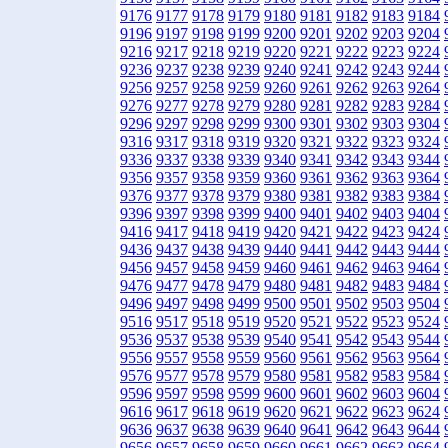
9176
9177
9178
9179
9180
9181
9182
9183
9184
9196
9197
9198
9199
9200
9201
9202
9203
9204
9216
9217
9218
9219
9220
9221
9222
9223
9224
9236
9237
9238
9239
9240
9241
9242
9243
9244
9256
9257
9258
9259
9260
9261
9262
9263
9264
9276
9277
9278
9279
9280
9281
9282
9283
9284
9296
9297
9298
9299
9300
9301
9302
9303
9304
9316
9317
9318
9319
9320
9321
9322
9323
9324
9336
9337
9338
9339
9340
9341
9342
9343
9344
9356
9357
9358
9359
9360
9361
9362
9363
9364
9376
9377
9378
9379
9380
9381
9382
9383
9384
9396
9397
9398
9399
9400
9401
9402
9403
9404
9416
9417
9418
9419
9420
9421
9422
9423
9424
9436
9437
9438
9439
9440
9441
9442
9443
9444
9456
9457
9458
9459
9460
9461
9462
9463
9464
9476
9477
9478
9479
9480
9481
9482
9483
9484
9496
9497
9498
9499
9500
9501
9502
9503
9504
9516
9517
9518
9519
9520
9521
9522
9523
9524
9536
9537
9538
9539
9540
9541
9542
9543
9544
9556
9557
9558
9559
9560
9561
9562
9563
9564
9576
9577
9578
9579
9580
9581
9582
9583
9584
9596
9597
9598
9599
9600
9601
9602
9603
9604
9616
9617
9618
9619
9620
9621
9622
9623
9624
9636
9637
9638
9639
9640
9641
9642
9643
9644
9656
9657
9658
9659
9660
9661
9662
9663
9664