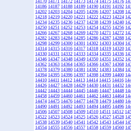
14170
14171
14172
14173
14174
14175
14176
14
14186
14187
14188
14189
14190
14191
14192
14
14202
14203
14204
14205
14206
14207
14208
14
14218
14219
14220
14221
14222
14223
14224
14
14234
14235
14236
14237
14238
14239
14240
14
14250
14251
14252
14253
14254
14255
14256
14
14266
14267
14268
14269
14270
14271
14272
14
14282
14283
14284
14285
14286
14287
14288
14
14298
14299
14300
14301
14302
14303
14304
14
14314
14315
14316
14317
14318
14319
14320
14
14330
14331
14332
14333
14334
14335
14336
14
14346
14347
14348
14349
14350
14351
14352
14
14362
14363
14364
14365
14366
14367
14368
14
14378
14379
14380
14381
14382
14383
14384
14
14394
14395
14396
14397
14398
14399
14400
14
14410
14411
14412
14413
14414
14415
14416
14
14426
14427
14428
14429
14430
14431
14432
14
14442
14443
14444
14445
14446
14447
14448
14
14458
14459
14460
14461
14462
14463
14464
14
14474
14475
14476
14477
14478
14479
14480
14
14490
14491
14492
14493
14494
14495
14496
14
14506
14507
14508
14509
14510
14511
14512
14
14522
14523
14524
14525
14526
14527
14528
14
14538
14539
14540
14541
14542
14543
14544
14
14554
14555
14556
14557
14558
14559
14560
14