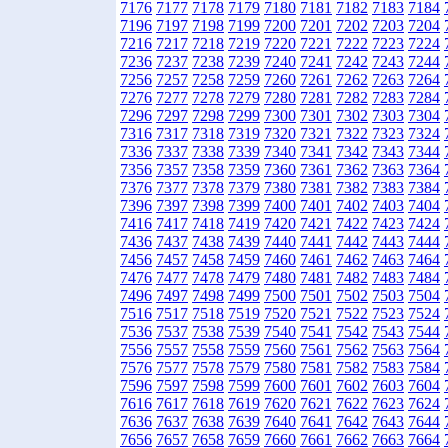
7176
7177
7178
7179
7180
7181
7182
7183
7184
7196
7197
7198
7199
7200
7201
7202
7203
7204
7216
7217
7218
7219
7220
7221
7222
7223
7224
7236
7237
7238
7239
7240
7241
7242
7243
7244
7256
7257
7258
7259
7260
7261
7262
7263
7264
7276
7277
7278
7279
7280
7281
7282
7283
7284
7296
7297
7298
7299
7300
7301
7302
7303
7304
7316
7317
7318
7319
7320
7321
7322
7323
7324
7336
7337
7338
7339
7340
7341
7342
7343
7344
7356
7357
7358
7359
7360
7361
7362
7363
7364
7376
7377
7378
7379
7380
7381
7382
7383
7384
7396
7397
7398
7399
7400
7401
7402
7403
7404
7416
7417
7418
7419
7420
7421
7422
7423
7424
7436
7437
7438
7439
7440
7441
7442
7443
7444
7456
7457
7458
7459
7460
7461
7462
7463
7464
7476
7477
7478
7479
7480
7481
7482
7483
7484
7496
7497
7498
7499
7500
7501
7502
7503
7504
7516
7517
7518
7519
7520
7521
7522
7523
7524
7536
7537
7538
7539
7540
7541
7542
7543
7544
7556
7557
7558
7559
7560
7561
7562
7563
7564
7576
7577
7578
7579
7580
7581
7582
7583
7584
7596
7597
7598
7599
7600
7601
7602
7603
7604
7616
7617
7618
7619
7620
7621
7622
7623
7624
7636
7637
7638
7639
7640
7641
7642
7643
7644
7656
7657
7658
7659
7660
7661
7662
7663
7664