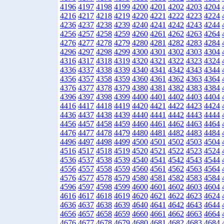
4196
4197
4198
4199
4200
4201
4202
4203
4204
4216
4217
4218
4219
4220
4221
4222
4223
4224
4236
4237
4238
4239
4240
4241
4242
4243
4244
4256
4257
4258
4259
4260
4261
4262
4263
4264
4276
4277
4278
4279
4280
4281
4282
4283
4284
4296
4297
4298
4299
4300
4301
4302
4303
4304
4316
4317
4318
4319
4320
4321
4322
4323
4324
4336
4337
4338
4339
4340
4341
4342
4343
4344
4356
4357
4358
4359
4360
4361
4362
4363
4364
4376
4377
4378
4379
4380
4381
4382
4383
4384
4396
4397
4398
4399
4400
4401
4402
4403
4404
4416
4417
4418
4419
4420
4421
4422
4423
4424
4436
4437
4438
4439
4440
4441
4442
4443
4444
4456
4457
4458
4459
4460
4461
4462
4463
4464
4476
4477
4478
4479
4480
4481
4482
4483
4484
4496
4497
4498
4499
4500
4501
4502
4503
4504
4516
4517
4518
4519
4520
4521
4522
4523
4524
4536
4537
4538
4539
4540
4541
4542
4543
4544
4556
4557
4558
4559
4560
4561
4562
4563
4564
4576
4577
4578
4579
4580
4581
4582
4583
4584
4596
4597
4598
4599
4600
4601
4602
4603
4604
4616
4617
4618
4619
4620
4621
4622
4623
4624
4636
4637
4638
4639
4640
4641
4642
4643
4644
4656
4657
4658
4659
4660
4661
4662
4663
4664
4676
4677
4678
4679
4680
4681
4682
4683
4684