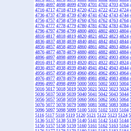
4696
4697
4698
4699
4700
4701
4702
4703
4704
4716
4717
4718
4719
4720
4721
4722
4723
4724
4736
4737
4738
4739
4740
4741
4742
4743
4744
4756
4757
4758
4759
4760
4761
4762
4763
4764
4776
4777
4778
4779
4780
4781
4782
4783
4784
4796
4797
4798
4799
4800
4801
4802
4803
4804
4816
4817
4818
4819
4820
4821
4822
4823
4824
4836
4837
4838
4839
4840
4841
4842
4843
4844
4856
4857
4858
4859
4860
4861
4862
4863
4864
4876
4877
4878
4879
4880
4881
4882
4883
4884
4896
4897
4898
4899
4900
4901
4902
4903
4904
4916
4917
4918
4919
4920
4921
4922
4923
4924
4936
4937
4938
4939
4940
4941
4942
4943
4944
4956
4957
4958
4959
4960
4961
4962
4963
4964
4976
4977
4978
4979
4980
4981
4982
4983
4984
4996
4997
4998
4999
5000
5001
5002
5003
5004
5016
5017
5018
5019
5020
5021
5022
5023
5024
5036
5037
5038
5039
5040
5041
5042
5043
5044
5056
5057
5058
5059
5060
5061
5062
5063
5064
5076
5077
5078
5079
5080
5081
5082
5083
5084
5096
5097
5098
5099
5100
5101
5102
5103
5104
5116
5117
5118
5119
5120
5121
5122
5123
5124
5
5136
5137
5138
5139
5140
5141
5142
5143
5144
5156
5157
5158
5159
5160
5161
5162
5163
5164
5176
5177
5178
5179
5180
5181
5182
5183
5184