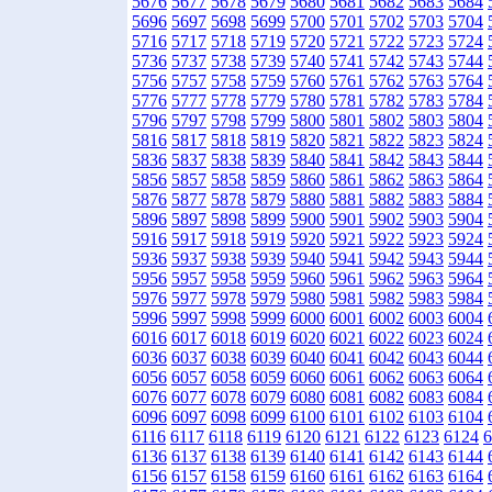
5676
5677
5678
5679
5680
5681
5682
5683
5684
5696
5697
5698
5699
5700
5701
5702
5703
5704
5716
5717
5718
5719
5720
5721
5722
5723
5724
5736
5737
5738
5739
5740
5741
5742
5743
5744
5756
5757
5758
5759
5760
5761
5762
5763
5764
5776
5777
5778
5779
5780
5781
5782
5783
5784
5796
5797
5798
5799
5800
5801
5802
5803
5804
5816
5817
5818
5819
5820
5821
5822
5823
5824
5836
5837
5838
5839
5840
5841
5842
5843
5844
5856
5857
5858
5859
5860
5861
5862
5863
5864
5876
5877
5878
5879
5880
5881
5882
5883
5884
5896
5897
5898
5899
5900
5901
5902
5903
5904
5916
5917
5918
5919
5920
5921
5922
5923
5924
5936
5937
5938
5939
5940
5941
5942
5943
5944
5956
5957
5958
5959
5960
5961
5962
5963
5964
5976
5977
5978
5979
5980
5981
5982
5983
5984
5996
5997
5998
5999
6000
6001
6002
6003
6004
6016
6017
6018
6019
6020
6021
6022
6023
6024
6036
6037
6038
6039
6040
6041
6042
6043
6044
6056
6057
6058
6059
6060
6061
6062
6063
6064
6076
6077
6078
6079
6080
6081
6082
6083
6084
6096
6097
6098
6099
6100
6101
6102
6103
6104
6116
6117
6118
6119
6120
6121
6122
6123
6124
6
6136
6137
6138
6139
6140
6141
6142
6143
6144
6156
6157
6158
6159
6160
6161
6162
6163
6164