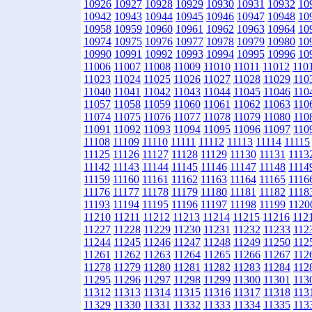
10926
10927
10928
10929
10930
10931
10932
10
10942
10943
10944
10945
10946
10947
10948
10
10958
10959
10960
10961
10962
10963
10964
10
10974
10975
10976
10977
10978
10979
10980
10
10990
10991
10992
10993
10994
10995
10996
10
11006
11007
11008
11009
11010
11011
11012
110
11023
11024
11025
11026
11027
11028
11029
110
11040
11041
11042
11043
11044
11045
11046
110
11057
11058
11059
11060
11061
11062
11063
110
11074
11075
11076
11077
11078
11079
11080
110
11091
11092
11093
11094
11095
11096
11097
110
11108
11109
11110
11111
11112
11113
11114
11115
11125
11126
11127
11128
11129
11130
11131
1113
11142
11143
11144
11145
11146
11147
11148
1114
11159
11160
11161
11162
11163
11164
11165
1116
11176
11177
11178
11179
11180
11181
11182
1118
11193
11194
11195
11196
11197
11198
11199
1120
11210
11211
11212
11213
11214
11215
11216
112
11227
11228
11229
11230
11231
11232
11233
112
11244
11245
11246
11247
11248
11249
11250
112
11261
11262
11263
11264
11265
11266
11267
112
11278
11279
11280
11281
11282
11283
11284
112
11295
11296
11297
11298
11299
11300
11301
113
11312
11313
11314
11315
11316
11317
11318
113
11329
11330
11331
11332
11333
11334
11335
113