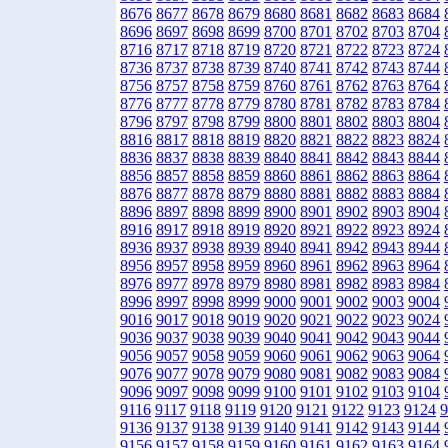
8676
8677
8678
8679
8680
8681
8682
8683
8684
8696
8697
8698
8699
8700
8701
8702
8703
8704
8716
8717
8718
8719
8720
8721
8722
8723
8724
8736
8737
8738
8739
8740
8741
8742
8743
8744
8756
8757
8758
8759
8760
8761
8762
8763
8764
8776
8777
8778
8779
8780
8781
8782
8783
8784
8796
8797
8798
8799
8800
8801
8802
8803
8804
8816
8817
8818
8819
8820
8821
8822
8823
8824
8836
8837
8838
8839
8840
8841
8842
8843
8844
8856
8857
8858
8859
8860
8861
8862
8863
8864
8876
8877
8878
8879
8880
8881
8882
8883
8884
8896
8897
8898
8899
8900
8901
8902
8903
8904
8916
8917
8918
8919
8920
8921
8922
8923
8924
8936
8937
8938
8939
8940
8941
8942
8943
8944
8956
8957
8958
8959
8960
8961
8962
8963
8964
8976
8977
8978
8979
8980
8981
8982
8983
8984
8996
8997
8998
8999
9000
9001
9002
9003
9004
9016
9017
9018
9019
9020
9021
9022
9023
9024
9036
9037
9038
9039
9040
9041
9042
9043
9044
9056
9057
9058
9059
9060
9061
9062
9063
9064
9076
9077
9078
9079
9080
9081
9082
9083
9084
9096
9097
9098
9099
9100
9101
9102
9103
9104
9116
9117
9118
9119
9120
9121
9122
9123
9124
9
9136
9137
9138
9139
9140
9141
9142
9143
9144
9156
9157
9158
9159
9160
9161
9162
9163
9164