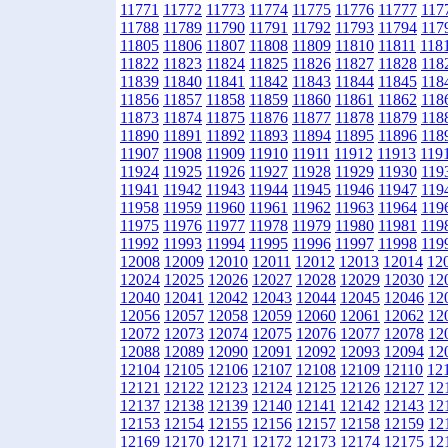
11771
11772
11773
11774
11775
11776
11777
117
11788
11789
11790
11791
11792
11793
11794
117
11805
11806
11807
11808
11809
11810
11811
118
11822
11823
11824
11825
11826
11827
11828
118
11839
11840
11841
11842
11843
11844
11845
118
11856
11857
11858
11859
11860
11861
11862
118
11873
11874
11875
11876
11877
11878
11879
118
11890
11891
11892
11893
11894
11895
11896
118
11907
11908
11909
11910
11911
11912
11913
119
11924
11925
11926
11927
11928
11929
11930
119
11941
11942
11943
11944
11945
11946
11947
119
11958
11959
11960
11961
11962
11963
11964
119
11975
11976
11977
11978
11979
11980
11981
119
11992
11993
11994
11995
11996
11997
11998
119
12008
12009
12010
12011
12012
12013
12014
12
12024
12025
12026
12027
12028
12029
12030
12
12040
12041
12042
12043
12044
12045
12046
12
12056
12057
12058
12059
12060
12061
12062
12
12072
12073
12074
12075
12076
12077
12078
12
12088
12089
12090
12091
12092
12093
12094
12
12104
12105
12106
12107
12108
12109
12110
12
12121
12122
12123
12124
12125
12126
12127
12
12137
12138
12139
12140
12141
12142
12143
12
12153
12154
12155
12156
12157
12158
12159
12
12169
12170
12171
12172
12173
12174
12175
12