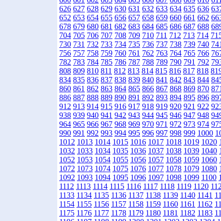
626
627
628
629
630
631
632
633
634
635
636
63
652
653
654
655
656
657
658
659
660
661
662
66
678
679
680
681
682
683
684
685
686
687
688
68
704
705
706
707
708
709
710
711
712
713
714
71
730
731
732
733
734
735
736
737
738
739
740
74
756
757
758
759
760
761
762
763
764
765
766
76
782
783
784
785
786
787
788
789
790
791
792
79
808
809
810
811
812
813
814
815
816
817
818
81
834
835
836
837
838
839
840
841
842
843
844
84
860
861
862
863
864
865
866
867
868
869
870
87
886
887
888
889
890
891
892
893
894
895
896
89
912
913
914
915
916
917
918
919
920
921
922
92
938
939
940
941
942
943
944
945
946
947
948
94
964
965
966
967
968
969
970
971
972
973
974
97
990
991
992
993
994
995
996
997
998
999
1000
1
1012
1013
1014
1015
1016
1017
1018
1019
1020
1032
1033
1034
1035
1036
1037
1038
1039
1040
1052
1053
1054
1055
1056
1057
1058
1059
1060
1072
1073
1074
1075
1076
1077
1078
1079
1080
1092
1093
1094
1095
1096
1097
1098
1099
1100
1112
1113
1114
1115
1116
1117
1118
1119
1120
11
1133
1134
1135
1136
1137
1138
1139
1140
1141
1
1154
1155
1156
1157
1158
1159
1160
1161
1162
1
1175
1176
1177
1178
1179
1180
1181
1182
1183
1