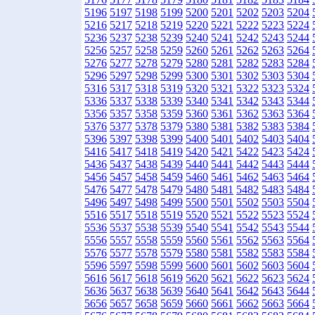
5196
5197
5198
5199
5200
5201
5202
5203
5204
5216
5217
5218
5219
5220
5221
5222
5223
5224
5236
5237
5238
5239
5240
5241
5242
5243
5244
5256
5257
5258
5259
5260
5261
5262
5263
5264
5276
5277
5278
5279
5280
5281
5282
5283
5284
5296
5297
5298
5299
5300
5301
5302
5303
5304
5316
5317
5318
5319
5320
5321
5322
5323
5324
5336
5337
5338
5339
5340
5341
5342
5343
5344
5356
5357
5358
5359
5360
5361
5362
5363
5364
5376
5377
5378
5379
5380
5381
5382
5383
5384
5396
5397
5398
5399
5400
5401
5402
5403
5404
5416
5417
5418
5419
5420
5421
5422
5423
5424
5436
5437
5438
5439
5440
5441
5442
5443
5444
5456
5457
5458
5459
5460
5461
5462
5463
5464
5476
5477
5478
5479
5480
5481
5482
5483
5484
5496
5497
5498
5499
5500
5501
5502
5503
5504
5516
5517
5518
5519
5520
5521
5522
5523
5524
5536
5537
5538
5539
5540
5541
5542
5543
5544
5556
5557
5558
5559
5560
5561
5562
5563
5564
5576
5577
5578
5579
5580
5581
5582
5583
5584
5596
5597
5598
5599
5600
5601
5602
5603
5604
5616
5617
5618
5619
5620
5621
5622
5623
5624
5636
5637
5638
5639
5640
5641
5642
5643
5644
5656
5657
5658
5659
5660
5661
5662
5663
5664