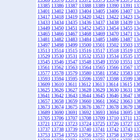
13385
13386
13387
13388
13389
13390
13391
13
13401
13402
13403
13404
13405
13406
13407
13
13417
13418
13419
13420
13421
13422
13423
13
13433
13434
13435
13436
13437
13438
13439
13
13449
13450
13451
13452
13453
13454
13455
13
13465
13466
13467
13468
13469
13470
13471
13
13481
13482
13483
13484
13485
13486
13487
13
13497
13498
13499
13500
13501
13502
13503
13
13513
13514
13515
13516
13517
13518
13519
13
13529
13530
13531
13532
13533
13534
13535
13
13545
13546
13547
13548
13549
13550
13551
13
13561
13562
13563
13564
13565
13566
13567
13
13577
13578
13579
13580
13581
13582
13583
13
13593
13594
13595
13596
13597
13598
13599
13
13609
13610
13611
13612
13613
13614
13615
13
13625
13626
13627
13628
13629
13630
13631
13
13641
13642
13643
13644
13645
13646
13647
13
13657
13658
13659
13660
13661
13662
13663
13
13673
13674
13675
13676
13677
13678
13679
13
13689
13690
13691
13692
13693
13694
13695
13
13705
13706
13707
13708
13709
13710
13711
13
13721
13722
13723
13724
13725
13726
13727
13
13737
13738
13739
13740
13741
13742
13743
13
13753
13754
13755
13756
13757
13758
13759
13