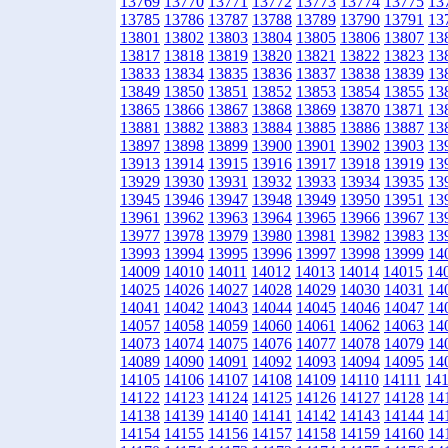
13769
13770
13771
13772
13773
13774
13775
13
13785
13786
13787
13788
13789
13790
13791
13
13801
13802
13803
13804
13805
13806
13807
13
13817
13818
13819
13820
13821
13822
13823
13
13833
13834
13835
13836
13837
13838
13839
13
13849
13850
13851
13852
13853
13854
13855
13
13865
13866
13867
13868
13869
13870
13871
13
13881
13882
13883
13884
13885
13886
13887
13
13897
13898
13899
13900
13901
13902
13903
13
13913
13914
13915
13916
13917
13918
13919
13
13929
13930
13931
13932
13933
13934
13935
13
13945
13946
13947
13948
13949
13950
13951
13
13961
13962
13963
13964
13965
13966
13967
13
13977
13978
13979
13980
13981
13982
13983
13
13993
13994
13995
13996
13997
13998
13999
14
14009
14010
14011
14012
14013
14014
14015
14
14025
14026
14027
14028
14029
14030
14031
14
14041
14042
14043
14044
14045
14046
14047
14
14057
14058
14059
14060
14061
14062
14063
14
14073
14074
14075
14076
14077
14078
14079
14
14089
14090
14091
14092
14093
14094
14095
14
14105
14106
14107
14108
14109
14110
14111
14
14122
14123
14124
14125
14126
14127
14128
14
14138
14139
14140
14141
14142
14143
14144
14
14154
14155
14156
14157
14158
14159
14160
14