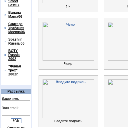
»
Street
Fest07
Ян
Banana
»
Mama06
Сникерс
»
Урабания
Москва06
Spash in
»
Russia 06
BOTY
»
Russia
2002
Чеир
"Финал
»
трех"
2002г.
Рассылка
Ваше имя:
Ваш email:
Введите подпись
Отписаться