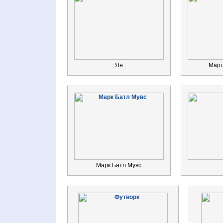
Ян
Марг)
Марк Батл Мувс