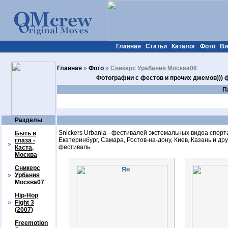
Главная
Статьи
Каталог
Фото
Ви
Главная
»
Фото
»
Сникерс Урабания Москва06
Фотографии с фестов и прочих джемов))) 
П
Разделы
Snickers Urbania - фестивалей экстемальных видоа спорта
Быть в
Екатеринбург, Самара, Ростов-на-дону, Киев, Казань и др
глаза -
»
фестиваль.
Каста,
Москва
Сникерс
»
Урбания
Москва07
Hip-Hop
»
Fight 3
(2007)
Freemotion