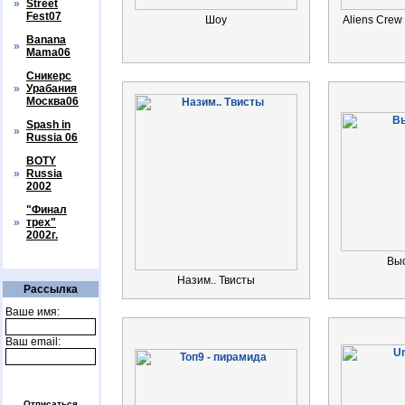
»
Street
Fest07
Шоу
Aliens Crew 
Banana
»
Mama06
Сникерс
»
Урабания
Москва06
Spash in
»
Russia 06
BOTY
»
Russia
2002
"Финал
»
трех"
2002г.
Вы
Назим.. Твисты
Рассылка
Ваше имя:
Ваш email:
Отписаться