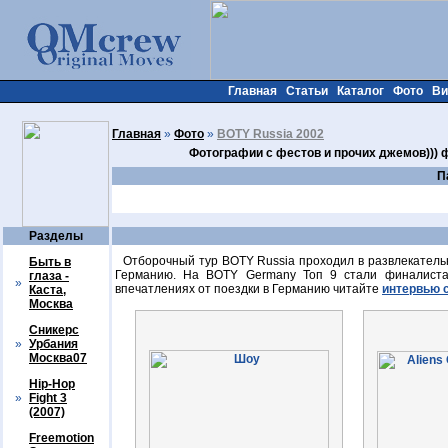
Главная
Статьи
Каталог
Фото
Ви
Главная
»
Фото
»
BOTY Russia 2002
Фотографии с фестов и прочих джемов))) 
П
Разделы
Отборочный тур BOTY Russia проходил в развлекательно
Быть в
Германию. На BOTY Germany Топ 9 стали финалиста
глаза -
»
впечатлениях от поездки в Германию читайте
интервью с 
Каста,
Москва
Сникерс
»
Урбания
Москва07
Hip-Hop
»
Fight 3
(2007)
Freemotion